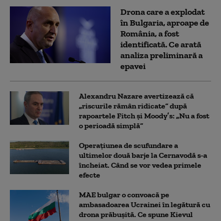
Drona care a explodat
în Bulgaria, aproape de
România, a fost
identificată. Ce arată
analiza preliminară a
epavei
Alexandru Nazare avertizează că
„riscurile rămân ridicate” după
rapoartele Fitch și Moody’s: „Nu a fost
o perioadă simplă”
Operațiunea de scufundare a
ultimelor două barje la Cernavodă s-a
încheiat. Când se vor vedea primele
efecte
MAE bulgar o convoacă pe
ambasadoarea Ucrainei în legătură cu
drona prăbuşită. Ce spune Kievul