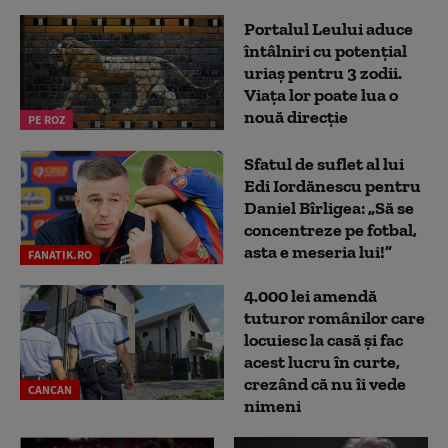
Portalul Leului aduce
întâlniri cu potențial
uriaș pentru 3 zodii.
Viața lor poate lua o
nouă direcție
PE ROZ
Sfatul de suflet al lui
Edi Iordănescu pentru
Daniel Bîrligea: „Să se
concentreze pe fotbal,
asta e meseria lui!”
FANATIK.RO
4.000 lei amendă
tuturor românilor care
locuiesc la casă și fac
acest lucru în curte,
crezând că nu îi vede
CANCAN
nimeni