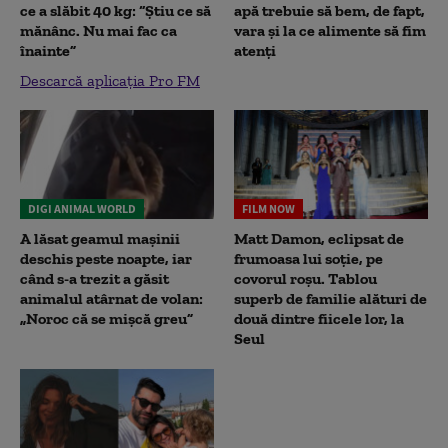
ce a slăbit 40 kg: “Știu ce să
apă trebuie să bem, de fapt,
mănânc. Nu mai fac ca
vara și la ce alimente să fim
înainte”
atenți
Descarcă aplicația Pro FM
DIGI ANIMAL WORLD
FILM NOW
A lăsat geamul mașinii
Matt Damon, eclipsat de
deschis peste noapte, iar
frumoasa lui soție, pe
când s-a trezit a găsit
covorul roșu. Tablou
animalul atârnat de volan:
superb de familie alături de
„Noroc că se mișcă greu”
două dintre fiicele lor, la
Seul