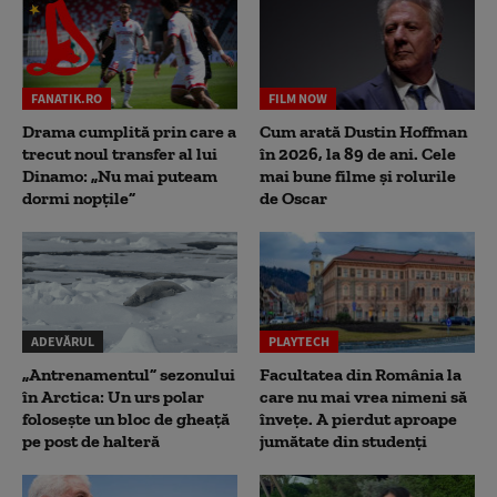
FANATIK.RO
FILM NOW
Drama cumplită prin care a
Cum arată Dustin Hoffman
trecut noul transfer al lui
în 2026, la 89 de ani. Cele
Dinamo: „Nu mai puteam
mai bune filme și rolurile
dormi nopțile”
de Oscar
ADEVĂRUL
PLAYTECH
„Antrenamentul” sezonului
Facultatea din România la
în Arctica: Un urs polar
care nu mai vrea nimeni să
folosește un bloc de gheață
înveţe. A pierdut aproape
pe post de halteră
jumătate din studenţi