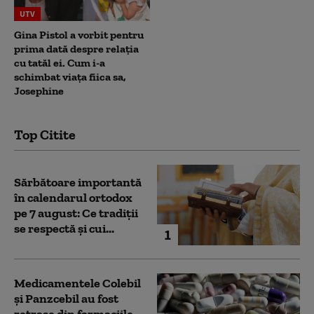
UTV
Gina Pistol a vorbit pentru
prima dată despre relația
cu tatăl ei. Cum i-a
schimbat viața fiica sa,
Josephine
Top Citite
Sărbătoare importantă
în calendarul ortodox
pe 7 august: Ce tradiții
se respectă și cui...
1
Medicamentele Colebil
și Panzcebil au fost
retrase din farmaciile