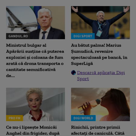
GANDUL.RO
DIGI SPORT
Ministrul bulgar al
Au bătut palma! Marius
Apărării susține că puterea
Șumudică, revenire
exploziei și coloana de fum
spectaculoasă pe bancă, în
arată că drona transporta o
SuperLigă
cantitate semnificativă
Descarcă aplicația Digi
de...
Sport
PRO FM
DIGI WORLD
Ce nu-i lipsește Monicăi
Rinichii, printre primii
Anghel din frigider, după
afectați de caniculă. Câtă