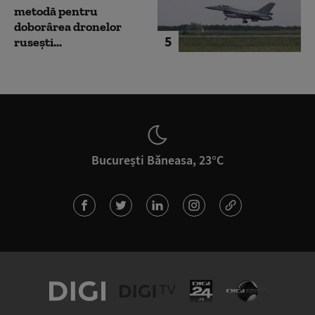
metodă pentru
doborârea dronelor
5
rusești...
București Băneasa, 23°C