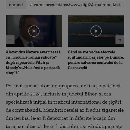
0
embed
seconds
of
1
minute,
56
seconds
Alexandru Nazare avertizează
Când se vor vedea efectele
că „riscurile rămân ridicate”
scufundării barjelor pe Dunăre,
după rapoartele Fitch și
pentru salvarea centralei de la
Moody’s: „Nu a fost o perioadă
Cernavodă
simplă”
Potrivit anchetatorilor, gruparea ar fi acționat încă
din aprilie 2024, inclusiv în județul Bihor, și era
specializată inițial în traficul internațional de țigări
de contrabandă. Membrii rețelei ar fi adus țigaretele
din Serbia, le-ar fi depozitat în diferite locații din
țară, iar ulterior le-ar fi distribuit și vândut pe piața