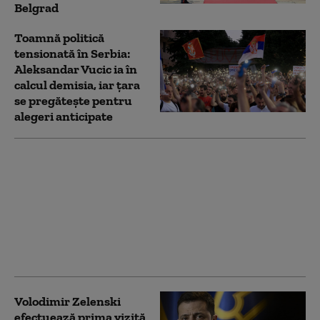
Belgrad
Toamnă politică
tensionată în Serbia:
Aleksandar Vucic ia în
calcul demisia, iar țara
se pregătește pentru
alegeri anticipate
Volodimir Zelenski a
ajuns în Serbia și
anunță „întrevederi
importante” cu
Aleksandar Vucic și
premierul Djuro
Macut. Ce vor discuta
Volodimir Zelenski
efectuează prima vizită