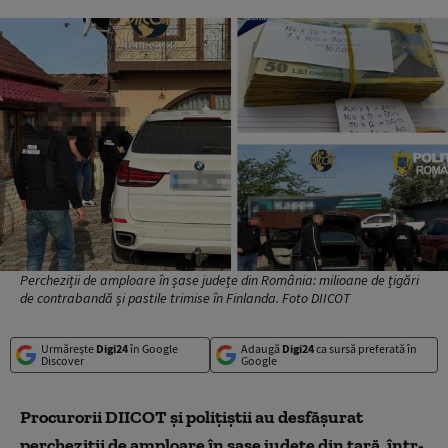
Percheziții de amploare în șase județe din România: milioane de țigări
de contrabandă și pastile trimise în Finlanda. Foto DIICOT
Urmărește
Digi24
în Google
Adaugă
Digi24
ca sursă preferată în
Discover
Google
Procurorii DIICOT și polițiștii au desfășurat
percheziții de amploare în șase județe din țară, într-