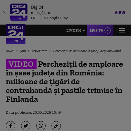
Digi24
VIEW
m.digi24.ro
FREE - In Google Play
LIVE TV
LIVE FM
HOME
Știri
Actualitate
Percheziții de amploare în șase județe din România: milioane de țigări de contrabandă și pastile trimise în Finlanda
VIDEO
Percheziții de amploare
în șase județe din România:
milioane de țigări de
contrabandă și pastile trimise în
Finlanda
Data publicării:
20.05.2026 10:49