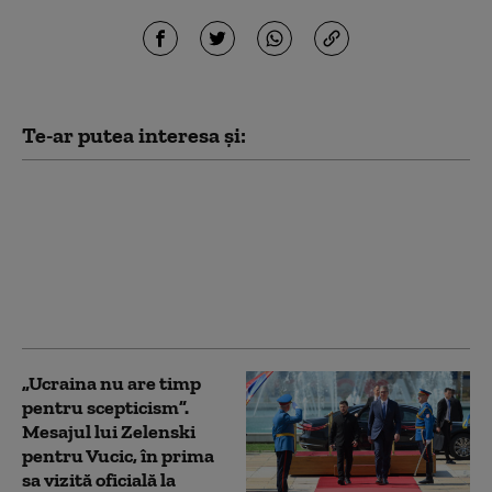
Te-ar putea interesa și:
Zelenski la Belgrad,
într-o vizită cu miză
geopolitică. Kievul vrea
să desprindă Serbia de
influența Moscovei: „O
palmă pentru ruși”
„Ucraina nu are timp
pentru scepticism”.
Mesajul lui Zelenski
pentru Vucic, în prima
sa vizită oficială la