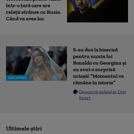
într-o țară care are
relații strânse cu Rusia.
Când va avea loc
S-au dus la biserică
pentru nunta lui
Ronaldo cu Georgina și
au avut o surpriză
uriașă! ”Momentul va
DIGI SPORT
rămâne în istorie”
Descarcă aplicația Digi
Sport
Ultimele știri