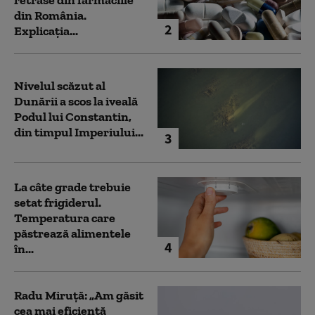
din România.
2
Explicația...
Nivelul scăzut al
Dunării a scos la iveală
Podul lui Constantin,
din timpul Imperiului...
3
La câte grade trebuie
setat frigiderul.
Temperatura care
păstrează alimentele
4
în...
Radu Miruță: „Am găsit
cea mai eficientă