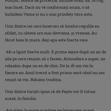
Polițist: Masca de protecție, închide boxa, da, te rog,
mai încet. Dacă nu vă conformați acum, o să
închidem Vama și nu o mai prindeți vara asta.
Unii dintre cei care încercau să încalce regulile au
sfidat, cu câteva ore mai devreme, și vremea. Au
făcut baie în mare, deși apa este foarte rece.
-Mi-a lipsit foarte mult. E prima ieșire după un an de
zile pe care reușim să o facem. Atmosfera e super, ne
relaxăm dupa un an de chin. De la 16 ani vin în
fiecare an. Anul trecut a fost prima oară când nu am
reușit să vin. Reluăm tradiția.
Unii dintre turiști spun că de Paște vor fi totuși
acasă, în familie.
-Azi stăm la mare și mâine ne întoarcem acasă