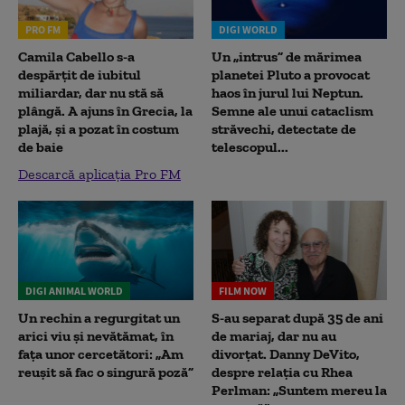
PRO FM
DIGI WORLD
Camila Cabello s-a
Un „intrus” de mărimea
despărțit de iubitul
planetei Pluto a provocat
miliardar, dar nu stă să
haos în jurul lui Neptun.
plângă. A ajuns în Grecia, la
Semne ale unui cataclism
plajă, și a pozat în costum
străvechi, detectate de
de baie
telescopul...
Descarcă aplicația Pro FM
DIGI ANIMAL WORLD
FILM NOW
Un rechin a regurgitat un
S-au separat după 35 de ani
arici viu și nevătămat, în
de mariaj, dar nu au
fața unor cercetători: „Am
divorțat. Danny DeVito,
reușit să fac o singură poză”
despre relația cu Rhea
Perlman: „Suntem mereu la