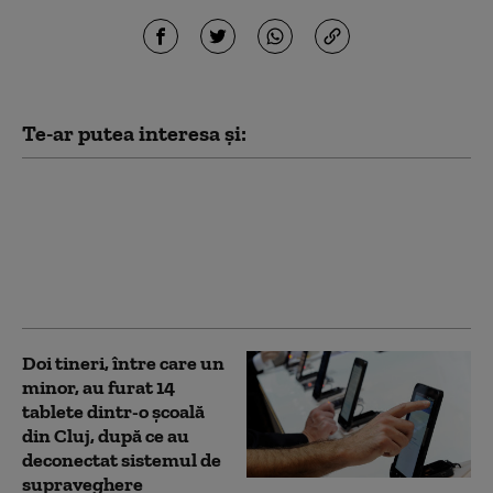
Te-ar putea interesa și:
Alertă pe o plajă din
Mamaia, după ce au
fost observate bucăți
de dronă. ISU și Poliția
au izolat perimetrul
Doi tineri, între care un
minor, au furat 14
tablete dintr-o şcoală
din Cluj, după ce au
deconectat sistemul de
supraveghere