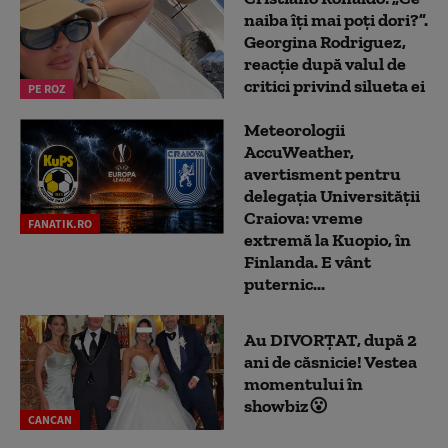
naiba îți mai poți dori?”.
Georgina Rodriguez,
reacție după valul de
critici privind silueta ei
PE ROZ
Meteorologii
AccuWeather,
avertisment pentru
delegația Universității
Craiova: vreme
FANATIK.RO
extremă la Kuopio, în
Finlanda. E vânt
puternic...
Au DIVORȚAT, după 2
ani de căsnicie! Vestea
momentului în
showbiz😮
CANCAN