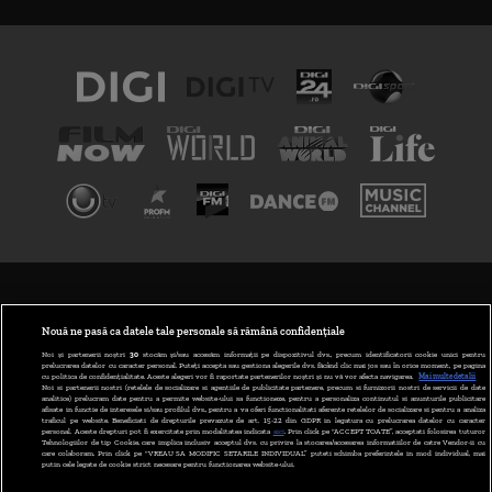
TERMENI ȘI CONDIȚII
POLITICA DE CONFIDENȚIALITATE
Nouă ne pasă ca datele tale personale să rămână confidențiale
Noi și partenerii noștri
30
stocăm și/sau accesăm informații pe dispozitivul dvs., precum identificatorii cookie unici pentru
prelucrarea datelor cu caracter personal. Puteți accepta sau gestiona alegerile dvs. făcând clic mai jos sau în orice moment, pe pagina
ABONARE DIGI TV
cu politica de confidențialitate. Aceste alegeri vor fi raportate partenerilor noștri și nu vă vor afecta navigarea.
Mai multe detalii
Noi si partenerii nostri (retelele de socializare si agentiile de publicitate partenere, precum si furnizorii nostri de servicii de date
analitice) prelucram date pentru a permite website-ului sa functioneze, pentru a personaliza continutul si anunturile publicitare
GESTIONAȚI PREFERINȚELE
afisate in functie de interesele si/sau profilul dvs., pentru a va oferi functionalitati aferente retelelor de socializare si pentru a analiza
traficul pe website. Beneficiati de drepturile prevazute de art. 15-22 din GDPR in legatura cu prelucrarea datelor cu caracter
personal. Aceste drepturi pot fi exercitate prin modalitatea indicata
aici
. Prin click pe “ACCEPT TOATE”, acceptati folosirea tuturor
CODUL DIGI24
Tehnologiilor de tip Cookie, care implica inclusiv acceptul dvs. cu privire la stocarea/accesarea informatiilor de catre Vendor-ii cu
care colaboram. Prin click pe “VREAU SA MODIFIC SETARILE INDIVIDUAL” puteti schimba preferintele in mod individual, mai
putin cele legate de cookie strict necesare pentru functionarea website-ului.
CAMERE WEB