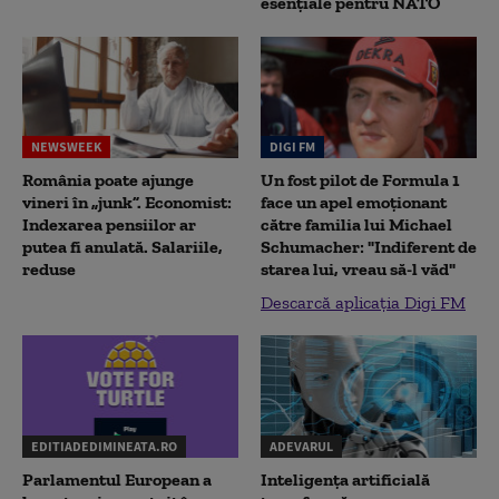
esențiale pentru NATO
NEWSWEEK
DIGI FM
România poate ajunge
Un fost pilot de Formula 1
vineri în „junk”. Economist:
face un apel emoționant
Indexarea pensiilor ar
către familia lui Michael
putea fi anulată. Salariile,
Schumacher: "Indiferent de
reduse
starea lui, vreau să-l văd"
Descarcă aplicația Digi FM
EDITIADEDIMINEATA.RO
ADEVARUL
Parlamentul European a
Inteligența artificială