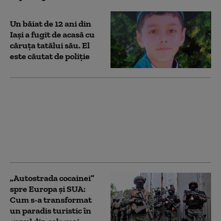
Un băiat de 12 ani din
Iași a fugit de acasă cu
căruţa tatălui său. El
este căutat de poliție
Șase ruși au murit
după ce o dronă
ucraineană a căzut pe o
plajă aflată la doar doi
kilometri de vila lui
Putin
„Autostrada cocainei”
spre Europa și SUA:
Cum s-a transformat
un paradis turistic în