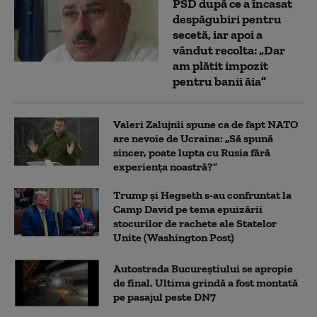
PSD după ce a încasat
despăgubiri pentru
secetă, iar apoi a
vândut recolta: „Dar
am plătit impozit
pentru banii ăia”
Valeri Zalujnîi spune ca de fapt NATO
are nevoie de Ucraina: „Să spună
sincer, poate lupta cu Rusia fără
experiența noastră?”
Trump şi Hegseth s-au confruntat la
Camp David pe tema epuizării
stocurilor de rachete ale Statelor
Unite (Washington Post)
Autostrada Bucureștiului se apropie
de final. Ultima grindă a fost montată
pe pasajul peste DN7