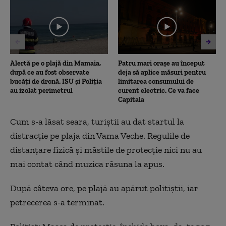
2
minutes,
56
seconds
Alertă pe o plajă din Mamaia,
Patru mari orașe au început
după ce au fost observate
deja să aplice măsuri pentru
bucăți de dronă. ISU și Poliția
limitarea consumului de
au izolat perimetrul
curent electric. Ce va face
Capitala
Cum s-a lăsat seara, turiștii au dat startul la
distracție pe plaja din Vama Veche. Regulile de
distanțare fizică și măstile de protecție nici nu au
mai contat când muzica răsuna la apus.
După câteva ore, pe plajă au apărut politiștii, iar
petrecerea s-a terminat.