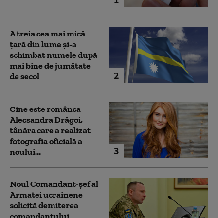
A treia cea mai mică
țară din lume și-a
schimbat numele după
mai bine de jumătate
2
de secol
Cine este românca
Alecsandra Drăgoi,
tânăra care a realizat
fotografia oficială a
3
noului...
Noul Comandant-șef al
Armatei ucrainene
solicită demiterea
comandantului