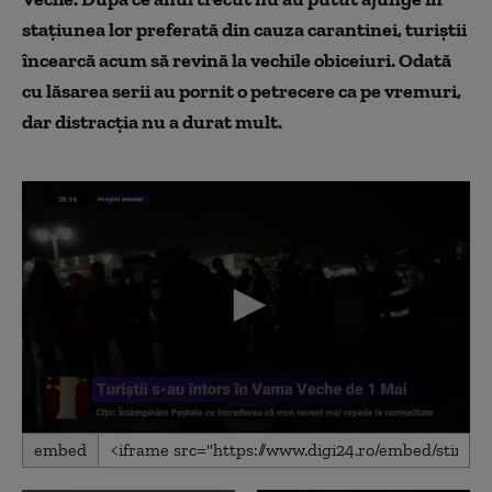
stațiunea lor preferată din cauza carantinei, turiștii
încearcă acum să revină la vechile obiceiuri. Odată
cu lăsarea serii au pornit o petrecere ca pe vremuri,
dar distracția nu a durat mult.
0
embed
seconds
of