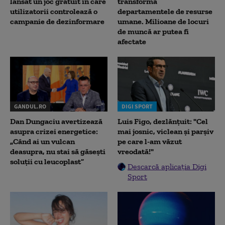
lansat un joc gratuit în care
transformă
utilizatorii controlează o
departamentele de resurse
campanie de dezinformare
umane. Milioane de locuri
de muncă ar putea fi
afectate
GANDUL.RO
DIGI SPORT
Dan Dungaciu avertizează
Luis Figo, dezlănțuit: "Cel
asupra crizei energetice:
mai josnic, viclean și parșiv
„Când ai un vulcan
pe care l-am văzut
deasupra, nu stai să găsești
vreodată!"
soluții cu leucoplast”
Descarcă aplicația Digi
Sport