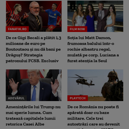
FANATIK.RO
FILM NOW
De ce Gigi Becali a plătit 1,3
Soția lui Matt Damon,
milioane de euro pe
frumoasa balului într-o
Boutoutaou și nu dă bani pe
rochie albastru regal,
Drăguș? Strategia
mulată pe corp. Luciana a
patronului FCSB. Exclusiv
furat atenția la Seul
ADEVĂRUL
PLAYTECH
Amenințările lui Trump nu
De ce România nu poate fi
mai sperie lumea. Cum
apărată doar cu baze
tratează capitalele lumii
militare. Cele trei
retorica Casei Albe
autostrăzi care au devenit