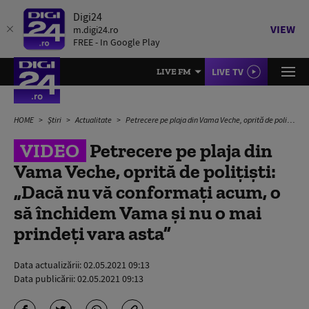
Digi24
VIEW
m.digi24.ro
FREE - In Google Play
LIVE TV
LIVE FM
HOME
Știri
Actualitate
Petrecere pe plaja din Vama Veche, oprită de polițiști: „Dacă nu vă conformați acum, o să închidem Vama și nu o mai prindeți vara asta”
VIDEO
Petrecere pe plaja din
Vama Veche, oprită de polițiști:
„Dacă nu vă conformați acum, o
să închidem Vama și nu o mai
prindeți vara asta”
Data actualizării:
02.05.2021 09:13
Data publicării:
02.05.2021 09:13