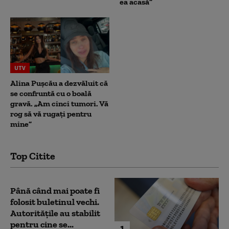
ea acasă”
UTV
Alina Pușcău a dezvăluit că
se confruntă cu o boală
gravă. „Am cinci tumori. Vă
rog să vă rugați pentru
mine”
Top Citite
Până când mai poate fi
folosit buletinul vechi.
Autoritățile au stabilit
pentru cine se...
1