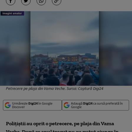
Petrecere pe plaja din Vama Veche. Sursa: Captură Digi24
Urmărește
Digi24
în Google
Adaugă
Digi24
ca sursă preferată în
Discover
Google
Polițiștii au oprit o petrecere, pe plaja din Vama
Veche. După ce anul trecut nu au putut ajunge în