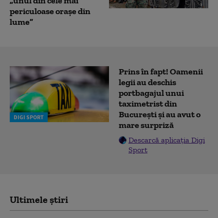
„unul din cele mai
periculoase orașe din
lume”
Prins în fapt! Oamenii
legii au deschis
portbagajul unui
taximetrist din
București și au avut o
DIGI SPORT
mare surpriză
Descarcă aplicația Digi
Sport
Ultimele știri