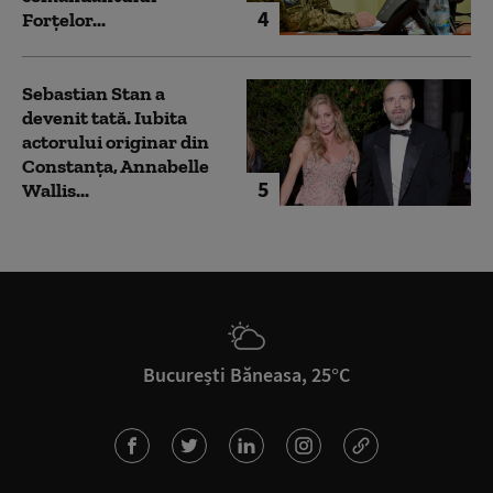
4
Forțelor...
Sebastian Stan a
devenit tată. Iubita
actorului originar din
Constanța, Annabelle
5
Wallis...
București Băneasa, 25°C