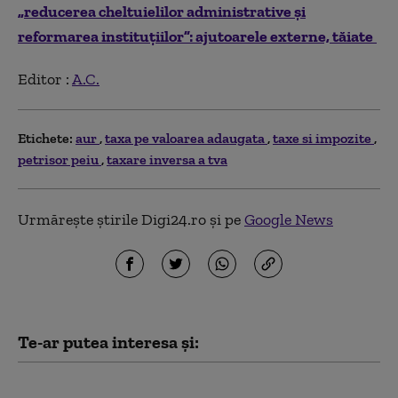
„reducerea cheltuielilor administrative şi
reformarea instituţiilor”: ajutoarele externe, tăiate
Editor :
A.C.
Etichete:
aur
taxa pe valoarea adaugata
taxe si impozite
petrisor peiu
taxare inversa a tva
Urmărește știrile Digi24.ro și pe
Google News
Te-ar putea interesa și:
România nu își mai