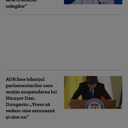
colegilor”
Dan Dungaciu:
Discuțiile AUR cu
partidele
parlamentare au eșuat.
Singura soluție pentru
România sunt alegerile
anticipate
AUR face bilanțul
parlamentarilor care
susțin suspendarea lui
Nicușor Dan.
Dungaciu: „Vrem să
vedem cine semnează
și cine nu”