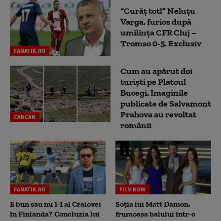
“Curăț tot!” Neluțu
Varga, furios după
umilința CFR Cluj –
Tromso 0-5. Exclusiv
FANATIK.RO
Cum au apărut doi
turiști pe Platoul
Bucegi. Imaginile
publicate de Salvamont
Prahova au revoltat
CANCAN
românii
FANATIK.RO
FILM NOW
E bun sau nu 1-1 al Craiovei
Soția lui Matt Damon,
în Finlanda? Concluzia lui
frumoasa balului într-o