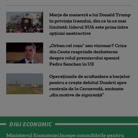
Marja de manevră a lui Donald Trump
în privința Iranului, din ce în ce mai
limitată: liderul SUA este prins între
opțiuni neatractive
„Orban cel roșu” sau vizionar? Criza
din Ceuta reaprinde dezbaterea
despre rolul premierului spaniol
Pedro Sanchez în UE
Operaţiunile de scufundare a barjelor
pentru a creşte debitul Dunării spre
centrala de la Cernavodă, amânate
„din motive de siguranţă”
DIGI ECONOMIC
Ministerul Economiei începe consultările pentru