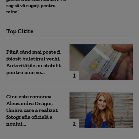
rog să vă rugați pentru
mine”
Top Citite
Până când mai poate fi
folosit buletinul vechi.
Autoritățile au stabilit
pentru cine se...
1
Cine este românca
Alecsandra Drăgoi,
tânăra care a realizat
fotografia oficială a
2
noului...