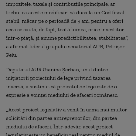
impozitele, taxele şi contribuţiile principale, ar
trebui ca aceste modificări să ducă la un Cod fiscal
stabil, măcar pe o perioadă de 5 ani, pentru a oferi
ceea ce caută, de fapt, toată lumea, orice investitor
într-o piaţă, şi anume predictibilitatea, stabilitatea”,
a afirmat liderul grupului senatorial AUR, Petrişor
Peiu.
Deputatul AUR Gianina Şerban, unul dintre
iniţiatorii proiectului de lege privind taxarea
inversă, a susţinut că proiectul de lege este de o
expresie a voinţei mediului de afaceri românesc.
„Acest proiect legislativ a venit în urma mai multor
solicitări din partea antreprenorilor, din partea
mediului de afaceri. Într-adevăr, acest proiect
legislativ este un beneficiu real pentru mediul de