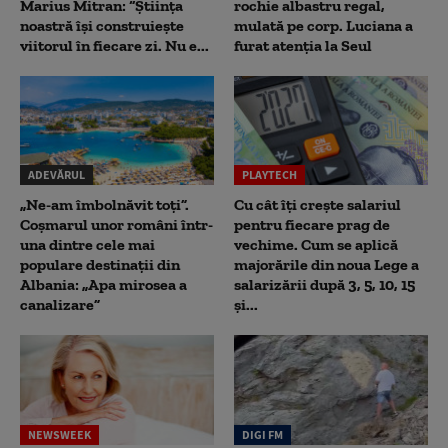
Marius Mitran: “Știința
rochie albastru regal,
noastră își construiește
mulată pe corp. Luciana a
viitorul în fiecare zi. Nu e...
furat atenția la Seul
ADEVĂRUL
PLAYTECH
„Ne-am îmbolnăvit toți”.
Cu cât îți crește salariul
Coșmarul unor români într-
pentru fiecare prag de
una dintre cele mai
vechime. Cum se aplică
populare destinații din
majorările din noua Lege a
Albania: „Apa mirosea a
salarizării după 3, 5, 10, 15
canalizare”
și...
NEWSWEEK
DIGI FM