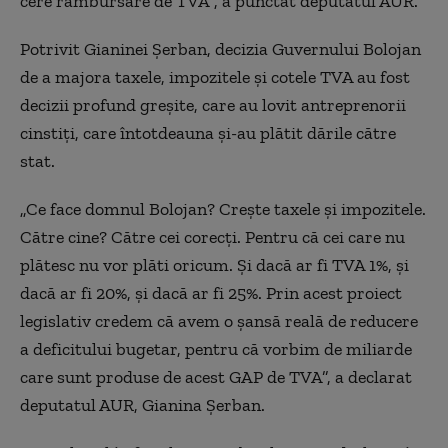
cere rambursare de TVA”, a punctat deputatul AUR.
Potrivit Gianinei Şerban, decizia Guvernului Bolojan
de a majora taxele, impozitele şi cotele TVA au fost
decizii profund greşite, care au lovit antreprenorii
cinstiţi, care întotdeauna şi-au plătit dările către
stat.
„Ce face domnul Bolojan? Creşte taxele şi impozitele.
Către cine? Către cei corecţi. Pentru că cei care nu
plătesc nu vor plăti oricum. Şi dacă ar fi TVA 1%, şi
dacă ar fi 20%, şi dacă ar fi 25%. Prin acest proiect
legislativ credem că avem o şansă reală de reducere
a deficitului bugetar, pentru că vorbim de miliarde
care sunt produse de acest GAP de TVA”, a declarat
deputatul AUR, Gianina Şerban.