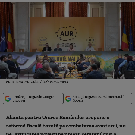
Foto: captură video AUR/ Parlament
Urmărește
Digi24
în Google
Adaugă
Digi24
ca sursă preferată în
Discover
Google
Alianţa pentru Unirea Românilor propune o
reformă fiscală bazată pe combaterea evaziunii, nu
pe „aruncarea poverii pe umerii cetăţenilor şi a