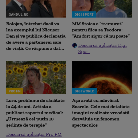
GANDUL.RO
DIGI SPORT
Bolojan, întrebat dacă va
MM Stoica a ”tremurat”
lua exemplul lui Nicușor
pentru fiica sa Teodora:
Dan și va publica declarația
”Am fost sigur că nu poate”
de avere a partenerei sale
Descarcă aplicația Digi
de viață. Ce răspuns a dat...
Sport
PRO FM
DIGI WORLD
Lora, probleme de sănătate
Așa arată cu adevărat
la 44 de ani. Artista a
Soarele. Cele mai detaliate
publicat raportul medical:
imagini realizate vreodată
„Urmează cel puțin 10
dezvăluie un fenomen
ședințe de terapie”
spectaculos
Descarcă aplicația Pro FM