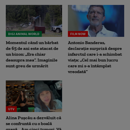
DIGI ANIMAL WORLD
FILM NOW
Momentul când un bărbat
Antonio Banderas,
de 65 de ani este atacat de
declarație surpriză despre
un bizon: „Era chiar
infarctul care i-a schimbat
deasupra mea”. Imaginile
viața: „Cel mai bun lucru
sunt greu de urmărit
care mi s-a întâmplat
vreodată”
UTV
Alina Pușcău a dezvăluit că
se confruntă cu o boală
gravă. „Am cinci tumori. Vă