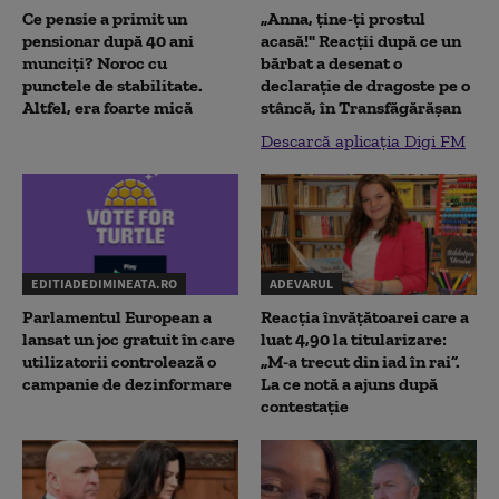
Ce pensie a primit un
„Anna, ţine-ţi prostul
pensionar după 40 ani
acasă!" Reacţii după ce un
munciți? Noroc cu
bărbat a desenat o
punctele de stabilitate.
declaraţie de dragoste pe o
Altfel, era foarte mică
stâncă, în Transfăgărăşan
Descarcă aplicația Digi FM
EDITIADEDIMINEATA.RO
ADEVARUL
Parlamentul European a
Reacția învățătoarei care a
lansat un joc gratuit în care
luat 4,90 la titularizare:
utilizatorii controlează o
„M-a trecut din iad în rai”.
campanie de dezinformare
La ce notă a ajuns după
contestație