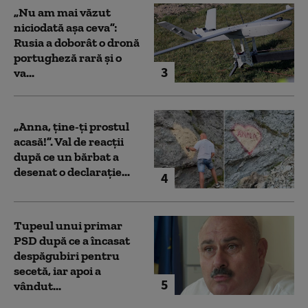
„Nu am mai văzut
niciodată așa ceva”:
Rusia a doborât o dronă
portugheză rară și o
3
va...
„Anna, ţine-ţi prostul
acasă!”. Val de reacții
după ce un bărbat a
desenat o declarație...
4
Tupeul unui primar
PSD după ce a încasat
despăgubiri pentru
secetă, iar apoi a
5
vândut...