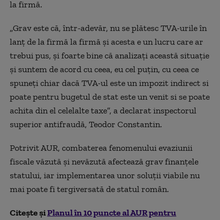
la firmă.
„Grav este că, într-adevăr, nu se plătesc TVA-urile în
lanţ de la firmă la firmă şi acesta e un lucru care ar
trebui pus, şi foarte bine că analizaţi această situaţie
şi suntem de acord cu ceea, eu cel puţin, cu ceea ce
spuneţi chiar dacă TVA-ul este un impozit indirect si
poate pentru bugetul de stat este un venit si se poate
achita din el celelalte taxe”, a declarat inspectorul
superior antifraudă, Teodor Constantin.
Potrivit AUR, combaterea fenomenului evaziunii
fiscale văzută şi nevăzută afectează grav finanţele
statului, iar implementarea unor soluţii viabile nu
mai poate fi tergiversată de statul român.
Citește și
Planul în 10 puncte al AUR pentru