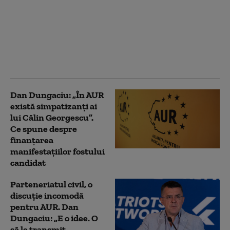
permite să sprijine
financiar Ucraina,
spune Dungaciu.
Liderul AUR se
distanțează de
discursul lui Simion
Dan Dungaciu: „În AUR
există simpatizanți ai
lui Călin Georgescu”.
Ce spune despre
finanțarea
manifestațiilor fostului
candidat
Parteneriatul civil, o
discuție incomodă
pentru AUR. Dan
Dungaciu: „E o idee. O
să le transmit