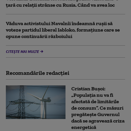
țară cu relații strânse cu Rusia. Când va avea loc
Văduva activistului Navalnîi îndeamnă ruşii să
voteze partidul liberal Iabloko, formațiune care se
opune continuării războiului
CITEȘTE MAI MULTE
Recomandările redacţiei
Cristian Bușoi:
„Populația nu va fi
afectată de limitările
de consum”. Ce măsuri
pregătește Guvernul
dacă se agravează criza
energetică