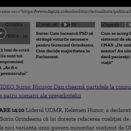
me
Surse: Cum încearcă PSD să
Cum se scurg b
strângă voturile necesare
sistemul de să
pentru Guvernul Grindeanu.
CNAS: „De und
3 luni de criză
Cine decide majoritatea în
seama? Au uita
iile sunt tot
Parlament
dacă pacienții
Compromisul
viață”
 „Ar fi o
a premierului”
IDEO Surse: Nicușor Dan cheamă partidele la consul
le patru scenarii ale președintelui
RE 14:10
Liderul UDMR, Kelemen Hunor, a declarat
 Sorin Grindeanu că își dorește refacerea coaliției d
de nici varianta unui guvern minoritar susținut de 