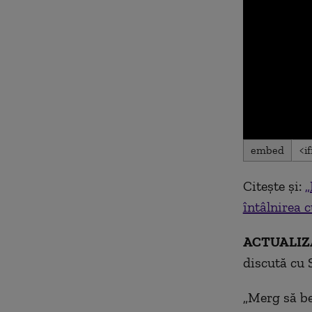
0
embed
seconds
of
0
Citește și:
„
seconds
Volu
90%
întâlnirea 
ACTUALIZA
discută cu 
„Merg să be