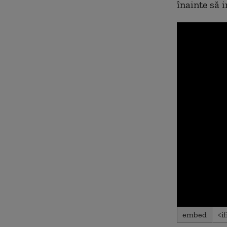
înainte să i
0
embed
seconds
of