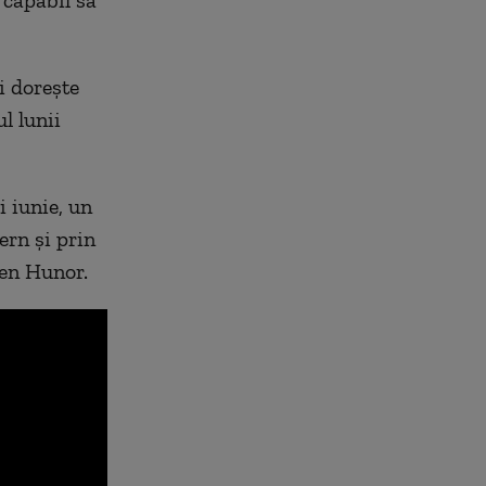
i dorește
l lunii
i iunie, un
ern și prin
emen Hunor.