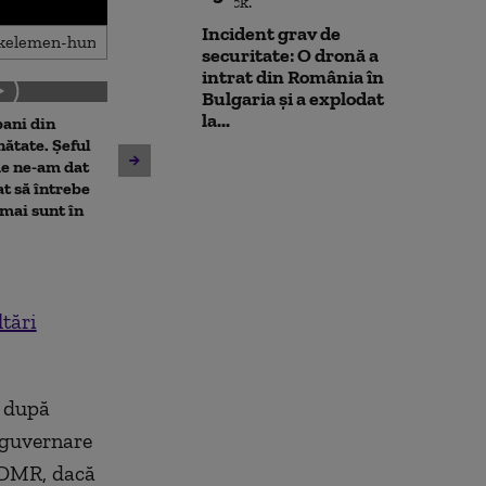
Incident grav de
securitate: O dronă a
intrat din România în
Bulgaria şi a explodat
la...
ani din
Tinerii care au
Oana Gheorghiu, despre
nătate. Șeful
ambulanța din C
ambulanța atacată după
e ne-am dat
24 de ore. Măr
zvonurile de pe TikTok:
t să întrebe
echipajului
„Trebuie să existe
 mai sunt în
răspundere pentru
dezinformare”
tări
 după
e guvernare
UDMR, dacă