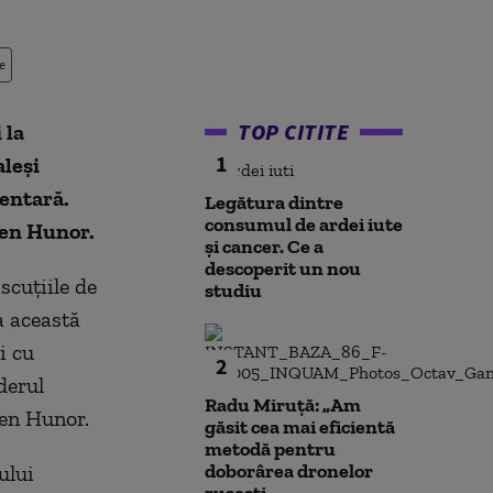
e
TOP CITITE
 la
1
aleşi
mentară.
Legătura dintre
consumul de ardei iute
men Hunor.
și cancer. Ce a
descoperit un nou
scuțiile de
studiu
a această
i cu
2
derul
Radu Miruță: „Am
en Hunor.
găsit cea mai eficientă
metodă pentru
doborârea dronelor
ului