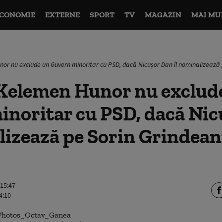
CONOMIE
EXTERNE
SPORT
TV
MAGAZIN
MAI MU
or nu exclude un Guvern minoritar cu PSD, dacă Nicușor Dan îl nominalizează
Kelemen Hunor nu exclud
inoritar cu PSD, dacă Ni
lizează pe Sorin Grindea
 15:47
4:10