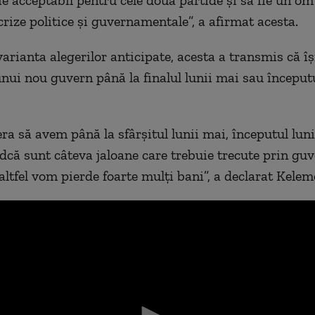
crize politice și guvernamentale”, a afirmat acesta.
arianta alegerilor anticipate, acesta a transmis că îș
unui nou guvern până la finalul lunii mai sau începutu
ra să avem până la sfârșitul lunii mai, începutul luni
ndcă sunt câteva jaloane care trebuie trecute prin guv
altfel vom pierde foarte mulți bani”, a declarat Kel