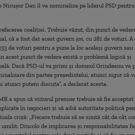
e Nicușor Dan îl va nominaliza pe liderul PSD pentru
refacerea coaliției. Trebuie văzut, din punct de veder
al, că a fost dat acest guvern jos, cu 281 de voturi. A
233 de voturi pentru a pune la loc același guvern sau 
n acest punct de vedere există o problemă logică și
nală. Dacă PSD-ul va primi și domnul Grindeanu va 
inalizare din partea președintelui, atunci sigur că v
și atunci putem discuta”, a declarat acesta.
R a spus că viitorul premier trebuie să fie acceptat 
plicate în negocieri și să aibă autoritate politică pe
uala criză: „Fiecare trebuie să se simtă cât de cât con
 umilit. Dincolo de implicarea și responsabilitatea fi
ie acceptabil pentru cele două partide și să fie un om