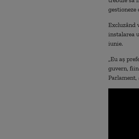
gestioneze 
Excluzând v
instalarea 
iunie.
„Eu aș prefe
guvern, fii
Parlament, 