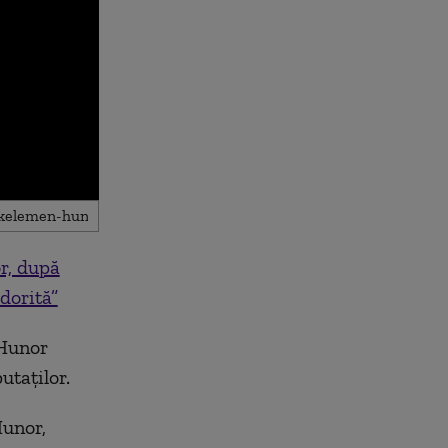
r, după
dorită”
Hunor
utaților.
Hunor,