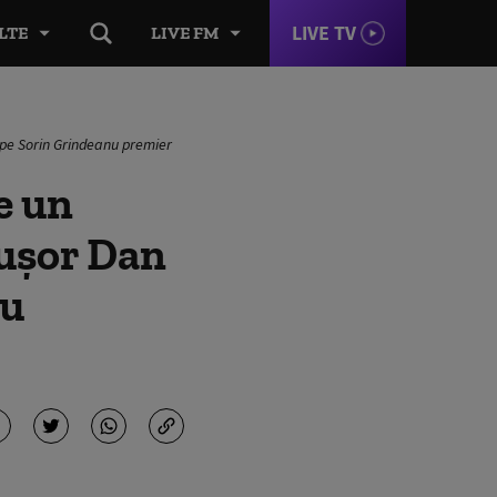
LIVE TV
LTE
LIVE FM
 pe Sorin Grindeanu premier
e un
cușor Dan
nu