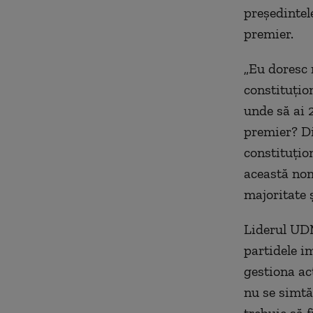
președintel
premier.
„Eu doresc 
constituțion
unde să ai 
premier? Di
constituțio
această nom
majoritate 
Liderul UDM
partidele im
gestiona act
nu se simtă
trebuie să f