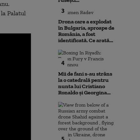
rusești...
anu.
3
 la Palatul
Drona care a explodat
în Bulgaria, aproape de
România, a fost
identificată. Ce arată...
4
Mii de fani s-au strâns
la o catedrală pentru
nunta lui Cristiano
Ronaldo şi Georgina...
5