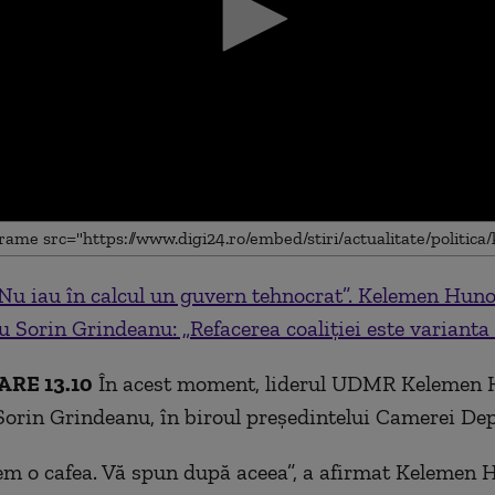
Nu iau în calcul un guvern tehnocrat”. Kelemen Huno
me
cu Sorin Grindeanu: „Refacerea coaliției este varianta 
RE 13.10
În acest moment, liderul UDMR Kelemen 
Sorin Grindeanu, în biroul președintelui Camerei Dep
m o cafea. Vă spun după aceea”, a afirmat Kelemen 