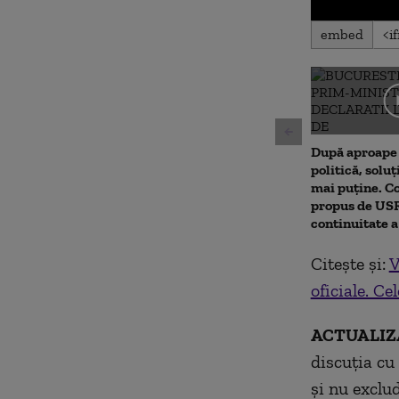
0
embed
seconds
of
0
seconds
Volu
90%
După aproape 
politică, soluț
mai puține. 
propus de USR.
continuitate 
Citește și:
V
oficiale. Ce
ACTUALIZA
discuția cu
și nu exclu