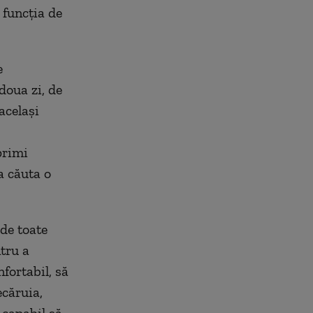
 funcția de
e
 doua zi, de
același
primi
a căuta o
de toate
ntru a
fortabil, să
ecăruia,
 capabil să