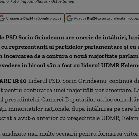
deanu. Foto: Inquam Photos / Octav Ganea
Urmărește
Digi24
în Google Discover
Adaugă
Digi24
ca sursă preferată în Googl
e PSD Sorin Grindeanu are o serie de întâlniri, luni
cu reprezentanţi ai partidelor parlamentare şi cu 
 în încercarea de a contura o nouă majoritate parla
evedere în biroul său a fost cu liderul UDMR Kele
RE 15:40
Liderul PSD, Sorin Grindeanu, continuă di
t pentru conturarea unei majorități parlamentare. L
oul președintelui Camerei Deputaților au loc consultăr
ii minorităților naționale, după întâlnirea pe care li
crat a avut-o anterior cu președintele UDMR, Kelem
 analizate mai multe scenarii pentru formarea viitor