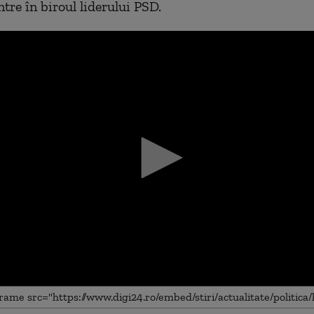
ntre în biroul liderului PSD.