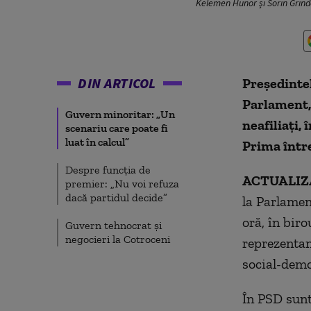
Kelemen Hunor și Sorin Grin
DIN ARTICOL
Preşedintel
Parlament, 
Guvern minoritar: „Un
neafiliaţi,
scenariu care poate fi
luat în calcul”
Prima într
Despre funcția de
ACTUALIZA
premier: „Nu voi refuza
dacă partidul decide”
la Parlamen
oră, în bir
Guvern tehnocrat și
negocieri la Cotroceni
reprezentanț
social-demo
În PSD sunt