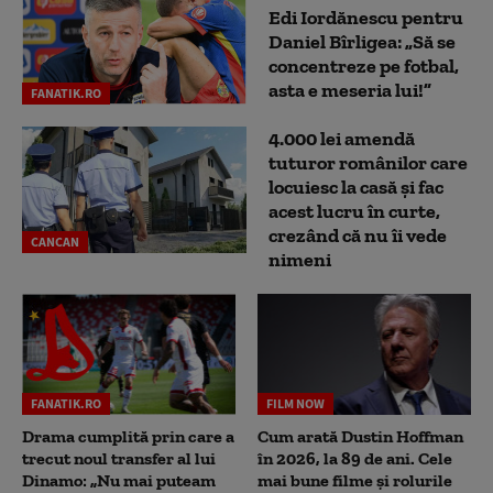
Edi Iordănescu pentru
Daniel Bîrligea: „Să se
concentreze pe fotbal,
asta e meseria lui!”
FANATIK.RO
4.000 lei amendă
tuturor românilor care
locuiesc la casă și fac
acest lucru în curte,
crezând că nu îi vede
CANCAN
nimeni
FANATIK.RO
FILM NOW
Drama cumplită prin care a
Cum arată Dustin Hoffman
trecut noul transfer al lui
în 2026, la 89 de ani. Cele
Dinamo: „Nu mai puteam
mai bune filme și rolurile