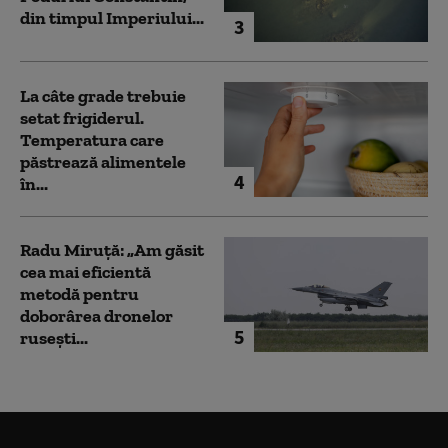
din timpul Imperiului...
3
La câte grade trebuie
setat frigiderul.
Temperatura care
păstrează alimentele
4
în...
Radu Miruță: „Am găsit
cea mai eficientă
metodă pentru
doborârea dronelor
5
rusești...