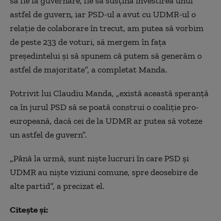
să fie la guvernare, fie să susţină investirea unui
astfel de guvern, iar PSD-ul a avut cu UDMR-ul o
relaţie de colaborare în trecut, am putea să vorbim
de peste 233 de voturi, să mergem în faţa
preşedintelui şi să spunem că putem să generăm o
astfel de majoritate”, a completat Manda.
Potrivit lui Claudiu Manda, „există această speranţă
ca în jurul PSD să se poată construi o coaliţie pro-
europeană, dacă cei de la UDMR ar putea să voteze
un astfel de guvern”.
„Până la urmă, sunt nişte lucruri în care PSD şi
UDMR au nişte viziuni comune, spre deosebire de
alte partid”, a precizat el.
Citește și: