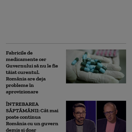
Dan Motreanu, reacție
după menținerea
ratingului de țară: „Nu
putem reveni la iluzia
că există bani fără
limită”
Fabricile de
medicamente cer
Guvernului să nu le fie
tăiat curentul.
România are deja
probleme în
aprovizionare
ÎNTREBAREA
SĂPTĂMÂNII: Cât mai
poate continua
România cu un guvern
demis și doar