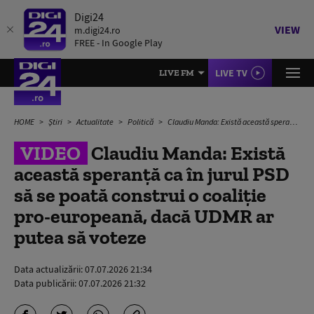
Digi24
VIEW
m.digi24.ro
FREE - In Google Play
LIVE TV
LIVE FM
HOME
Știri
Actualitate
Politică
Claudiu Manda: Există această speranţă ca în jurul PSD să se poată construi o coaliţie pro-europeană, dacă UDMR ar putea să voteze
VIDEO
Claudiu Manda: Există
această speranţă ca în jurul PSD
să se poată construi o coaliţie
pro-europeană, dacă UDMR ar
putea să voteze
Data actualizării:
07.07.2026 21:34
Data publicării:
07.07.2026 21:32