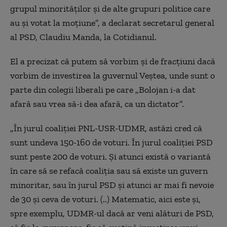
grupul minorităţilor şi de alte grupuri politice care
au şi votat la moţiune”, a declarat secretarul general
al PSD, Claudiu Manda, la Cotidianul.
El a precizat că putem să vorbim şi de fracţiuni dacă
vorbim de investirea la guvernul Veştea, unde sunt o
parte din colegii liberali pe care „Bolojan i-a dat
afară sau vrea să-i dea afară, ca un dictator”.
„În jurul coaliţiei PNL-USR-UDMR, astăzi cred că
sunt undeva 150-160 de voturi. În jurul coaliţiei PSD
sunt peste 200 de voturi. Şi atunci există o variantă
în care să se refacă coaliţia sau să existe un guvern
minoritar, sau în jurul PSD şi atunci ar mai fi nevoie
de 30 şi ceva de voturi. (..) Matematic, aici este şi,
spre exemplu, UDMR-ul dacă ar veni alături de PSD,