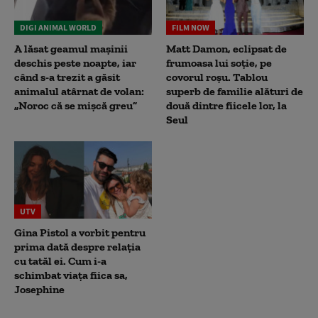
DIGI ANIMAL WORLD
FILM NOW
A lăsat geamul mașinii
Matt Damon, eclipsat de
deschis peste noapte, iar
frumoasa lui soție, pe
când s-a trezit a găsit
covorul roșu. Tablou
animalul atârnat de volan:
superb de familie alături de
„Noroc că se mișcă greu”
două dintre fiicele lor, la
Seul
UTV
Gina Pistol a vorbit pentru
prima dată despre relația
cu tatăl ei. Cum i-a
schimbat viața fiica sa,
Josephine