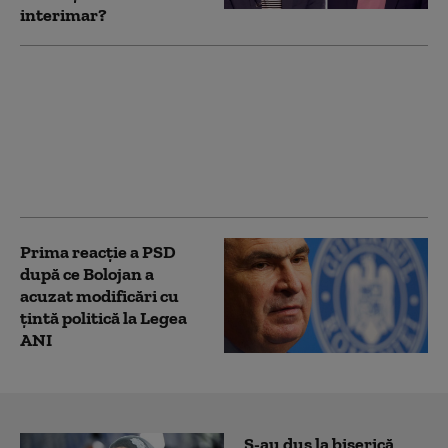
interimar?
PSD îi cere lui Bolojan
să susțină la Bruxelles
repornirea centralelor
pe cărbune: „României
nu i se poate cere să
rămână în beznă”
Prima reacție a PSD
după ce Bolojan a
acuzat modificări cu
țintă politică la Legea
ANI
S-au dus la biserică