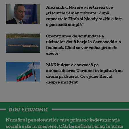
Alexandru Nazare avertizează că
„riscurile rămân ridicate” după
rapoartele Fitch și Moody’s: „Nu a fost
o perioadă simplă”
Operațiunea de scufundare a
ultimelor două barje la Cernavodă s-a
încheiat. Când se vor vedea primele
efecte
MAE bulgar o convoacă pe
ambasadoarea Ucrainei în legătură cu
drona prăbuşită. Ce spune Kievul
despre incident
DIGI ECONOMIC
Numărul pensionarilor care primesc indemnizaţie
socială este în creștere. Câți beneficiari erau în iunie