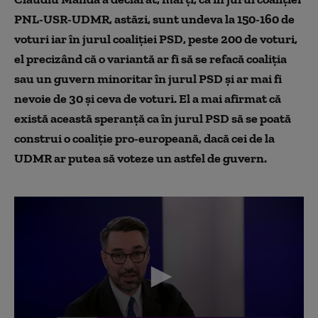
PNL-USR-UDMR, astăzi, sunt undeva la 150-160 de
voturi iar în jurul coaliţiei PSD, peste 200 de voturi,
el precizând că o variantă ar fi să se refacă coaliţia
sau un guvern minoritar în jurul PSD şi ar mai fi
nevoie de 30 şi ceva de voturi. El a mai afirmat că
există această speranţă ca în jurul PSD să se poată
construi o coaliţie pro-europeană, dacă cei de la
UDMR ar putea să voteze un astfel de guvern.