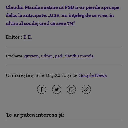
Claudiu Manda susține că PSD n-ar pierde aproape
deloc la anticipate: „USR, nu înţeleg de ce vrea, în
ultimul sondaj cred că avea 7%”
Editor :
B.E.
Etichete:
guvern
udmr
psd
claudiu manda
Urmărește știrile Digi24.ro și pe
Google News
Te-ar putea interesa și: