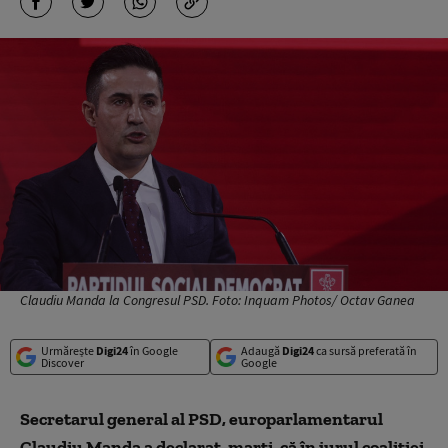
Claudiu Manda la Congresul PSD. Foto: Inquam Photos/ Octav Ganea
Urmărește
Digi24
în Google
Adaugă
Digi24
ca sursă preferată în
Discover
Google
Secretarul general al PSD, europarlamentarul
Claudiu Manda a declarat, marţi, că în jurul coaliţiei