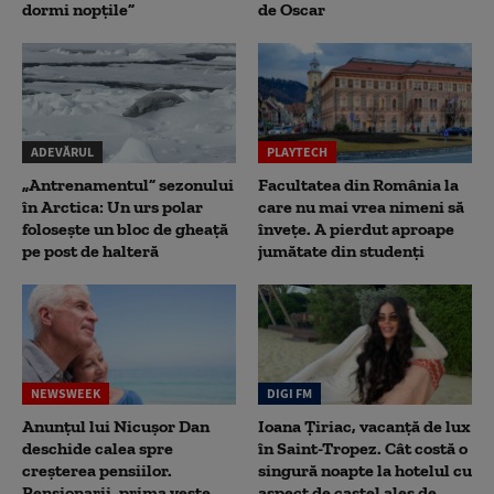
dormi nopțile”
de Oscar
ADEVĂRUL
PLAYTECH
„Antrenamentul” sezonului
Facultatea din România la
în Arctica: Un urs polar
care nu mai vrea nimeni să
folosește un bloc de gheață
înveţe. A pierdut aproape
pe post de halteră
jumătate din studenţi
NEWSWEEK
DIGI FM
Anunțul lui Nicușor Dan
Ioana Țiriac, vacanță de lux
deschide calea spre
în Saint-Tropez. Cât costă o
creșterea pensiilor.
singură noapte la hotelul cu
Pensionarii, prima veste
aspect de castel ales de