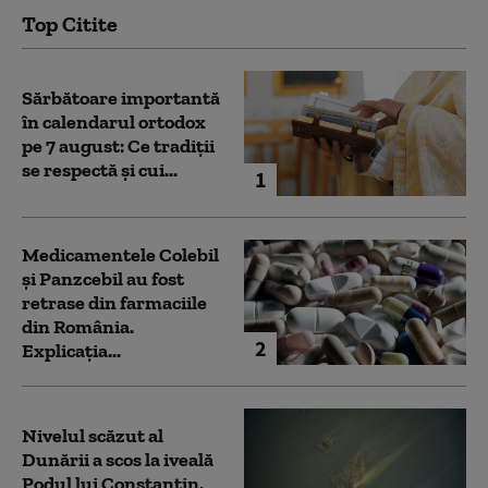
Top Citite
Sărbătoare importantă
în calendarul ortodox
pe 7 august: Ce tradiții
se respectă și cui...
1
Medicamentele Colebil
și Panzcebil au fost
retrase din farmaciile
din România.
2
Explicația...
Nivelul scăzut al
Dunării a scos la iveală
Podul lui Constantin,