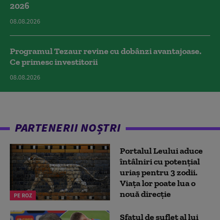
2026
08.08.2026
Programul Tezaur revine cu dobânzi avantajoase.
Ce primesc investitorii
08.08.2026
PARTENERII NOȘTRI
Portalul Leului aduce
întâlniri cu potențial
uriaș pentru 3 zodii.
Viața lor poate lua o
nouă direcție
PE ROZ
Sfatul de suflet al lui