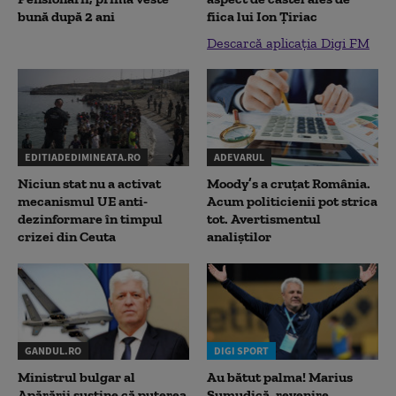
bună după 2 ani
fiica lui Ion Țiriac
Descarcă aplicația Digi FM
EDITIADEDIMINEATA.RO
ADEVARUL
Niciun stat nu a activat
Moody’s a cruțat România.
mecanismul UE anti-
Acum politicienii pot strica
dezinformare în timpul
tot. Avertismentul
crizei din Ceuta
analiștilor
GANDUL.RO
DIGI SPORT
Ministrul bulgar al
Au bătut palma! Marius
Apărării susține că puterea
Șumudică, revenire