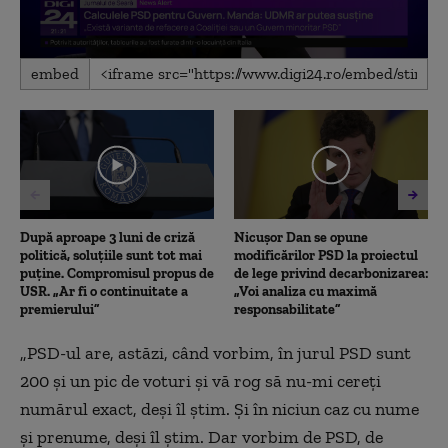
0
embed
seconds
of
1
minute,
34
seconds
După aproape 3 luni de criză
Nicușor Dan se opune
politică, soluțiile sunt tot mai
modificărilor PSD la proiectul
puține. Compromisul propus de
de lege privind decarbonizarea:
USR. „Ar fi o continuitate a
„Voi analiza cu maximă
premierului”
responsabilitate”
„PSD-ul are, astăzi, când vorbim, în jurul PSD sunt
200 şi un pic de voturi şi vă rog să nu-mi cereţi
numărul exact, deşi îl ştim. Şi în niciun caz cu nume
şi prenume, deşi îl ştim. Dar vorbim de PSD, de