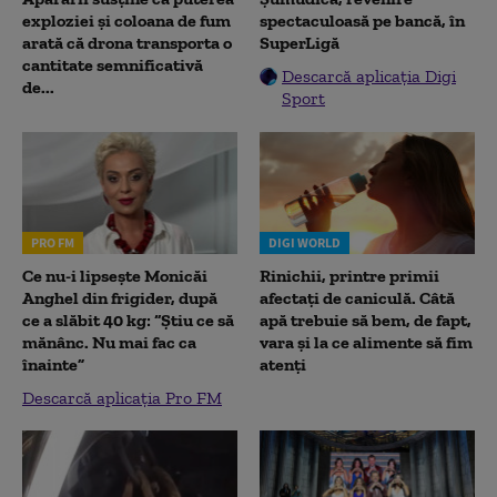
exploziei și coloana de fum
spectaculoasă pe bancă, în
arată că drona transporta o
SuperLigă
cantitate semnificativă
Descarcă aplicația Digi
de...
Sport
PRO FM
DIGI WORLD
Ce nu-i lipsește Monicăi
Rinichii, printre primii
Anghel din frigider, după
afectați de caniculă. Câtă
ce a slăbit 40 kg: “Știu ce să
apă trebuie să bem, de fapt,
mănânc. Nu mai fac ca
vara și la ce alimente să fim
înainte”
atenți
Descarcă aplicația Pro FM