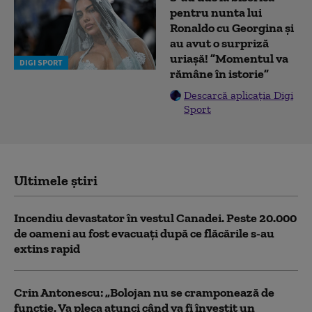
pentru nunta lui
Ronaldo cu Georgina și
au avut o surpriză
uriașă! ”Momentul va
DIGI SPORT
rămâne în istorie”
Descarcă aplicația Digi
Sport
Ultimele știri
Incendiu devastator în vestul Canadei. Peste 20.000
de oameni au fost evacuați după ce flăcările s-au
extins rapid
Crin Antonescu: „Bolojan nu se cramponează de
funcție. Va pleca atunci când va fi învestit un