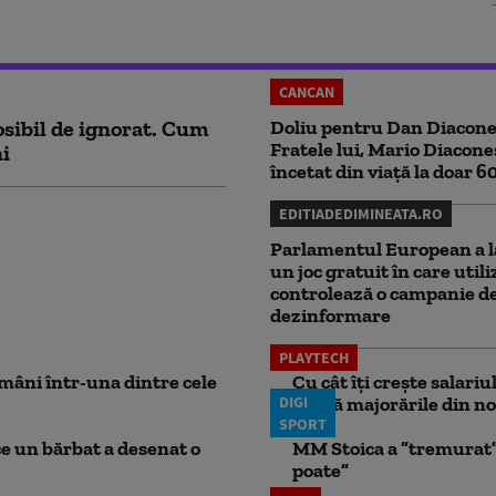
CANCAN
sibil de ignorat. Cum
Doliu pentru Dan Diacone
Fratele lui, Mario Diacone
ni
încetat din viață la doar 6
EDITIADEDIMINEATA.RO
Parlamentul European a l
un joc gratuit în care utili
controlează o campanie d
dezinformare
PLAYTECH
mâni într-una dintre cele
Cu cât îți crește salari
DIGI
aplică majorările din no
SPORT
ce un bărbat a desenat o
MM Stoica a ”tremurat” 
poate”