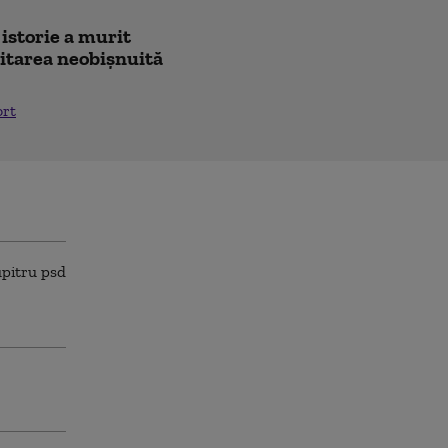
 istorie a murit
icitarea neobișnuită
ort