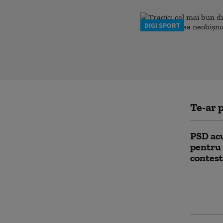
DIGI SPORT
Te-ar p
PSD acu
pentru 
contest
USR și 
CCR. Mi