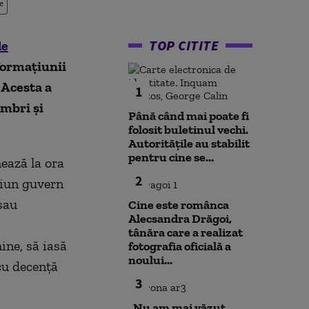
e
TOP CITITE
de
 formațiunii
 Acesta a
1
embri și
Până când mai poate fi
folosit buletinul vechi.
Autoritățile au stabilit
pentru cine se...
mează la ora
2
ciun guvern
sau
Cine este românca
Alecsandra Drăgoi,
tânăra care a realizat
ine, să iasă
fotografia oficială a
noului...
 cu decență
3
„Nu am mai văzut