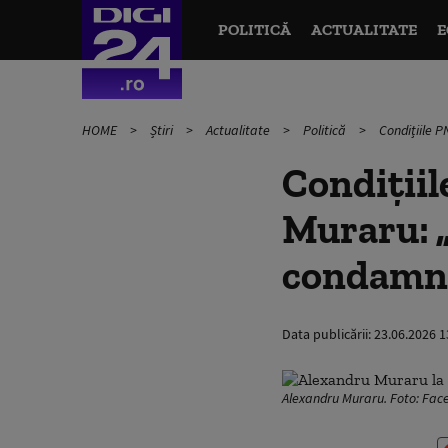
POLITICĂ
ACTUALITATE
E
HOME
Știri
Actualitate
Politică
Condițiile 
Condițiil
Muraru: „
condamna
Data publicării:
23.06.2026 1
Alexandru Muraru. Foto: Fa