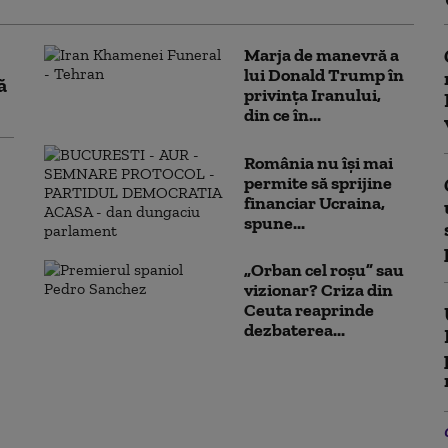
Marja de manevră a
lui Donald Trump în
ă
privința Iranului,
din ce în...
România nu își mai
permite să sprijine
financiar Ucraina,
spune...
„Orban cel roșu” sau
vizionar? Criza din
Ceuta reaprinde
dezbaterea...