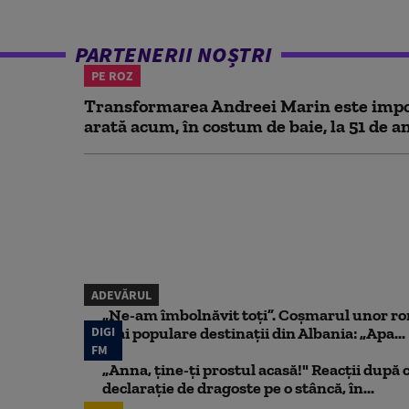
PARTENERII NOȘTRI
PE ROZ
Transformarea Andreei Marin este impo
arată acum, în costum de baie, la 51 de a
ADEVĂRUL
„Ne-am îmbolnăvit toți”. Coșmarul unor ro
DIGI
mai populare destinații din Albania: „Apa...
FM
„Anna, ţine-ţi prostul acasă!" Reacţii după 
declaraţie de dragoste pe o stâncă, în...