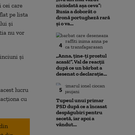
i cei care
niciodată așa ceva”:
Rusia a doborât o
lat pe lista
dronă portugheză rară
lui și
și o va...
tia nu vor
4
„Anna, ţine-ţi prostul
inciuni și
acasă!”. Val de reacții
după ce un bărbat a
desenat o declarație...
5
acest lucru
 acționa cu
Tupeul unui primar
PSD după ce a încasat
despăgubiri pentru
secetă, iar apoi a
vândut...
 din