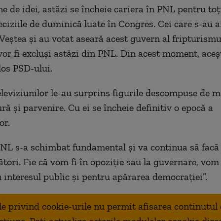
ne de idei, astăzi se încheie cariera în PNL pentru toț
ciziile de duminică luate în Congres. Cei care s-au af
Veștea și au votat aseară acest guvern al fripturismu
 vor fi excluși astăzi din PNL. Din acest moment, aceș
los PSD-ului.
leviziunilor le-au surprins figurile descompuse de m
 ură și parvenire. Cu ei se încheie definitiv o epocă a
or.
PNL s-a schimbat fundamental și va continua să facă 
ători. Fie că vom fi în opoziție sau la guvernare, vom
u interesul public și pentru apărarea democrației”.
ale privind cookie-urile nu permit afisarea continutul