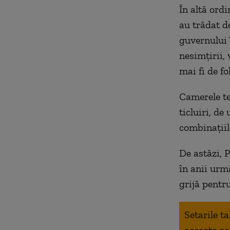
În altă ordi
au trădat de
guvernului 
nesimțirii,
mai fi de fo
Camerele te
ticluiri, de
combinațiil
De astăzi, 
în anii urm
grijă pentr
Setarile t