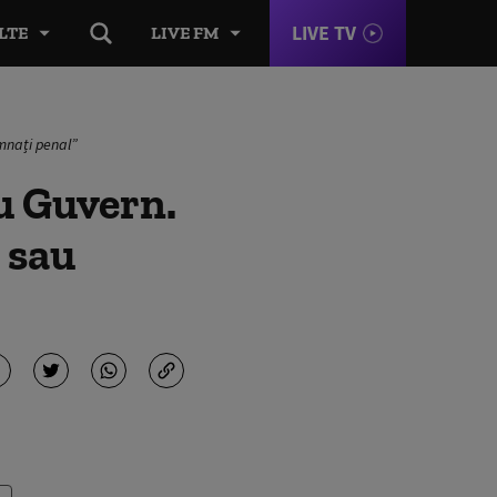
LIVE TV
LTE
LIVE FM
amnați penal”
u Guvern.
 sau