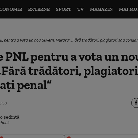
CONOMIE
EXTERNE
SPORT
TV
MAGAZIN
MAI MU
PNL pentru a vota un nou Guvern. Muraru: „Fără trădători, plagiatori sau cond
e PNL pentru a vota un no
Fără trădători, plagiatori
ți penal”
3:38
cebook