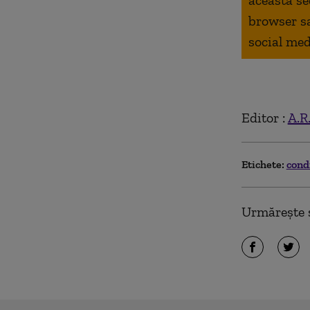
aceasta se
browser s
social med
Editor :
A.R
Etichete:
cond
Urmărește ș