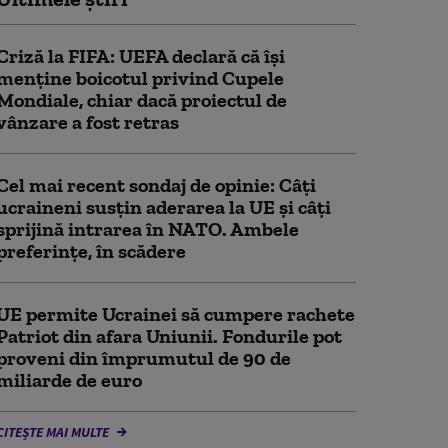
Criză la FIFA: UEFA declară că îşi
menţine boicotul privind Cupele
Mondiale, chiar dacă proiectul de
vânzare a fost retras
Cel mai recent sondaj de opinie: Câți
ucraineni susțin aderarea la UE și câți
sprijină intrarea în NATO. Ambele
preferințe, în scădere
UE permite Ucrainei să cumpere rachete
Patriot din afara Uniunii. Fondurile pot
proveni din împrumutul de 90 de
miliarde de euro
CITEȘTE MAI MULTE