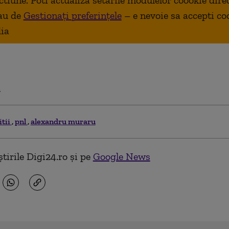
ctiune. Poti actualiza setarile modulelor coookie dire
au de
Gestionați preferințele
– e nevoie sa accepti co
ia
.
itii
pnl
alexandru muraru
tirile Digi24.ro și pe
Google News