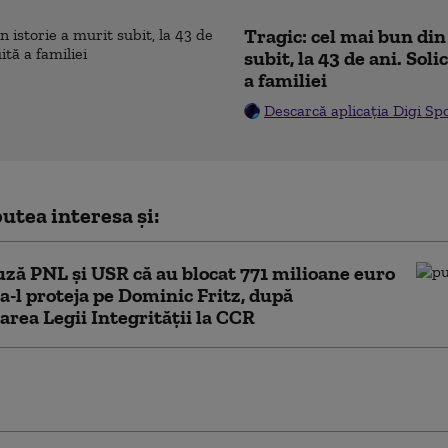
Tragic: cel mai bun din
subit, la 43 de ani. Sol
a familiei
Descarcă aplicația Digi Sp
utea interesa și:
ză PNL şi USR că au blocat 771 milioane euro
a-l proteja pe Dominic Fritz, după
area Legii Integrității la CCR
PNL au contestat Legea Integrității la
lioane de euro din PNRR, în pericol