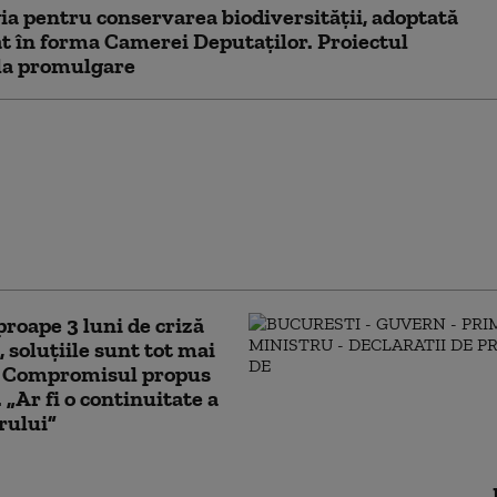
ia pentru conservarea biodiversității, adoptată
t în forma Camerei Deputaților. Proiectul
la promulgare
ge a Integrității a
de votul
ntului. Ceartă pe
 partenerilor: „Cu
e nu sunt relații ca
ți”
roape 3 luni de criză
, soluțiile sunt tot mai
. Compromisul propus
 „Ar fi o continuitate a
rului”