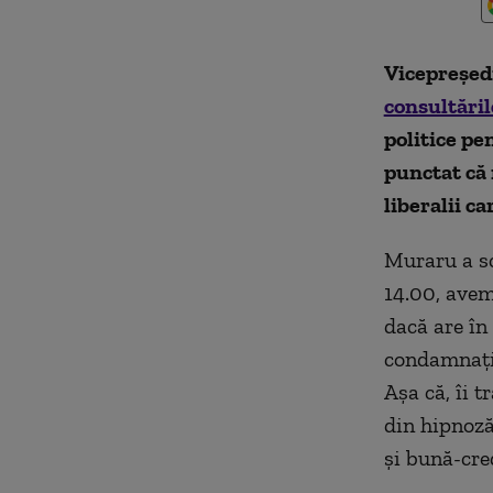
Vicepreșed
consultăril
politice pe
punctat că 
liberalii ca
Muraru a sc
14.00, avem
dacă are în
condamnați
Așa că, îi 
din hipnoză
și bună-cre