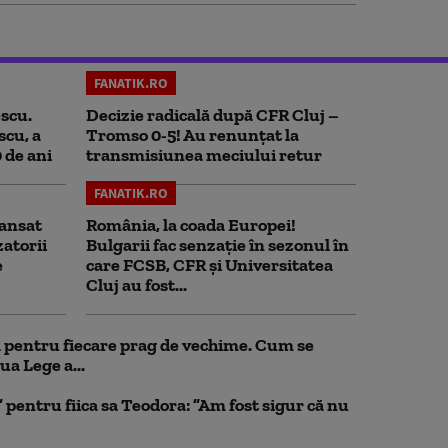
FANATIK.RO
scu.
Decizie radicală după CFR Cluj –
scu, a
Tromso 0-5! Au renunțat la
0 de ani
transmisiunea meciului retur
FANATIK.RO
ansat
România, la coada Europei!
zatorii
Bulgarii fac senzație în sezonul în
e
care FCSB, CFR și Universitatea
Cluj au fost...
ul pentru fiecare prag de vechime. Cum se
ua Lege a...
pentru fiica sa Teodora: ”Am fost sigur că nu