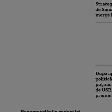
Strateg
de Sena
merge 
Noua Le
trecut 
Parlame
averile
amantel
între so
După ap
politică
puține
de USR.
premie
Recomandările redacţiei