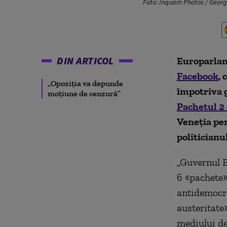
Foto: Inquam Photos / Georg
DIN ARTICOL
Europarlam
Facebook
,
„Opoziția va depunde
împotriva g
moțiune de cenzură”
Pachetul 2 
Veneția pe
politicianu
„
Guvernul B
6
«
pachete
antidemocra
austeritate
mediului de