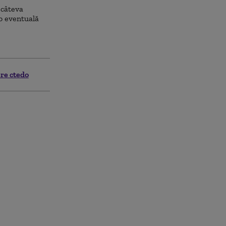
 câteva
 o eventuală
re ctedo