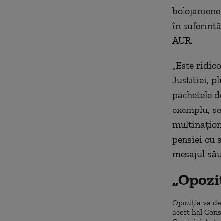
bolojaniene,
în suferință
AUR.
„
Este ridico
Justiției, p
pachetele de
exemplu, se
multinațion
pensiei cu 
mesajul său
„
Opozi
Opoziția va 
acest hal Cons