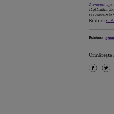
Guvernul aprob
săptămâni, Exe
respingere la 
Editor :
C.A
Etichete:
gheo
Urmărește ș