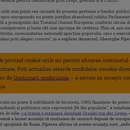
a Veneția pentru Democrație prin Drept, precum și a CtEDO.
cu atât mai puțin cea cauzată de proasta gestiune a banilor publici
e
«
pro-europeană
»
nu poate justifica abandonul rolului Parlamentul
lă a principiului din Tratatul Uniunii Europene, conform căruia dec
 transparente și luate cât mai aproape de cetățeni. Plus că, așa c
stituție, suveranitatea națională aparține poporului, care o exerci
aleși prin alegeri corecte
”, și-a explicat demersul, Gheorghe Pipe
ale privind cookie-urile nu permit afisarea continutul
ctiune. Poti actualiza setarile modulelor coookie dire
au de
Gestionați preferințele
– e nevoie sa accepti co
ia
ului nu poate fi subtilizată de birocrați, ONG finanțate de puteri
sultanți și politicieni care reprezintă 5% din populație
”, a concluz
re, în iulie,
i-a trimis o scrisoare deschisă Ursulei von der Leyen
,
eană a lansat acuzații că moțiunea de cenzură depusă de europ
st sprijinită de Rusia. Piperea afirma că aceste acuzații sunt „nefo