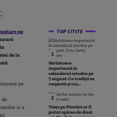
e
TOP CITITE
postare pe
enzură
in
1
siei de la
rată
Sărbătoare
importantă în
calendarul ortodox pe
7 august: Ce tradiții se
arlament pe
respectă și cui...
2
 de
țenilor și a
Viața pe Pământ ar fi
putut apărea de două
uri