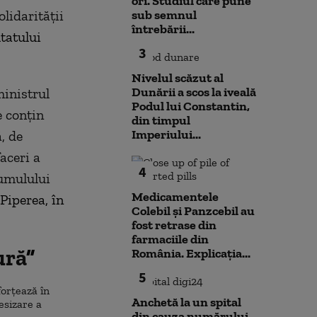
ori. Studiul care pune
olidarității
sub semnul
întrebării...
tatului
3
Nivelul scăzut al
Dunării a scos la iveală
ministrul
Podul lui Constantin,
e conțin
din timpul
Imperiului...
, de
aceri a
4
cumulului
Medicamentele
Piperea, în
Colebil și Panzcebil au
fost retrase din
farmaciile din
ură
”
România. Explicația...
5
orțează în
Anchetă la un spital
esizare a
din cauza numărului