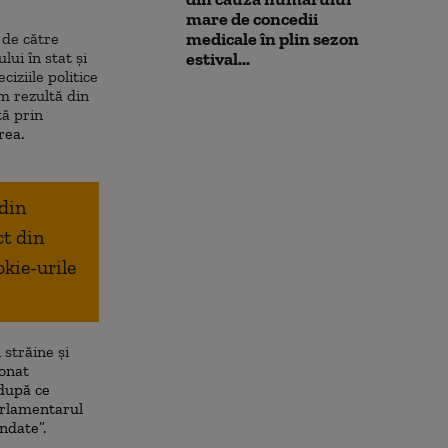
mare de concedii
medicale în plin sezon
 de către
ui în stat și
estival...
iziile politice
um rezultă din
tă prin
rea.
 din
ct din
okie-urile
 străine și
ionat
 după ce
arlamentarul
ndate”.