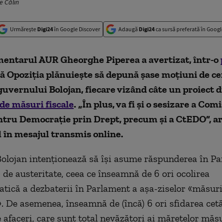
e Călin
Urmărește
Digi24
în Google Discover
Adaugă
Digi24
ca sursă preferată în Googl
entarul AUR Gheorghe Piperea a avertizat, într-o
 că Opoziţia plănuiește să depună şase moţiuni de c
uvernului Bolojan, fiecare vizând câte un proiect d
de măsuri fiscale
. „În plus, va fi și o sesizare a Comi
ntru Democrație prin Drept, precum și a CtEDO”, a
l în mesajul transmis online.
olojan intenționează să își asume răspunderea în P
»
de austeritate, ceea ce înseamnă de 6 ori ocolirea
tică a dezbaterii în Parlament a așa-ziselor
«
măsuri
»
. De asemenea, înseamnă de (încă) 6 ori sfidarea cetă
 afaceri, care sunt total nevăzători ai mărețelor măs