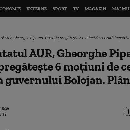
CONOMIE
EXTERNE
SPORT
TV
MAGAZIN
MAI MU
ul AUR, Gheorghe Piperea: Opoziţia pregăteşte 6 moţiuni de cenzură împotriva 
tatul AUR, Gheorghe Pipe
pregăteşte 6 moţiuni de 
 guvernului Bolojan. Plâng
 15:39
5:38