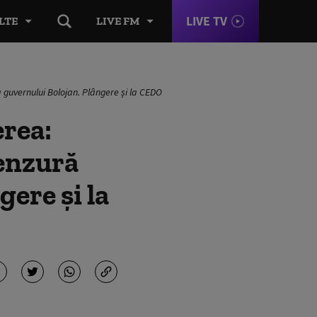
LIVE TV
LTE
LIVE FM
guvernului Bolojan. Plângere și la CEDO
rea:
cenzură
ere și la