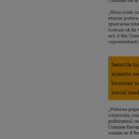
Comisiei de l
„
Nicio criză, 
eterna puter
ignorarea tota
trebuie să fie
art. 2 din Con
reprezentanți 
Setarile t
aceasta se
browser s
social med
„
Puterea popor
corporații, con
politicianul, ca
Comisia Europ
român ar fi fo