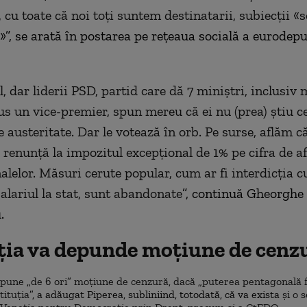
 cu toate că noi toți suntem destinatarii, subiecții
«
s
»”, se arată în postarea pe rețeaua socială a eurodepu
l, dar liderii PSD, partid care dă 7 miniștri, inclusiv 
lus un vice-premier, spun mereu că ei nu (prea) știu c
 austeritate. Dar le votează în orb. Pe surse, aflăm că
 renunță la impozitul excepțional de 1% pe cifra de af
alelor. Măsuri cerute popular, cum ar fi interdicția 
salariul la stat, sunt abandonate
”, continuă Gheorghe 
.
ția va depunde moțiune de cenz
depune
„
de 6 ori
”
moțiune de cenzură, dacă
„
puterea pentagonală f
tituția
”, a adăugat Piperea, subliniind, totodată, că va exista
și o s