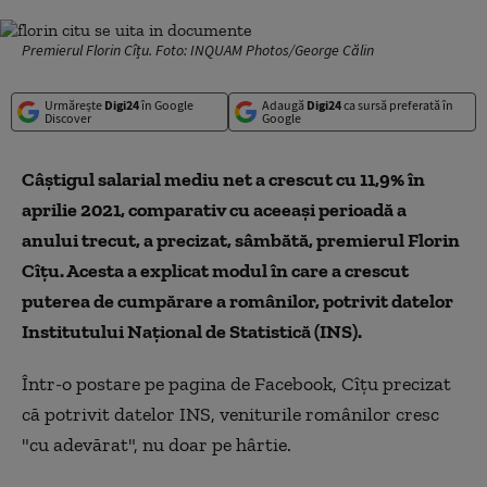
Premierul Florin Cîțu. Foto: INQUAM Photos/George Călin
Urmărește
Digi24
în Google
Adaugă
Digi24
ca sursă preferată în
Discover
Google
Câștigul salarial mediu net a crescut cu 11,9% în
aprilie 2021, comparativ cu aceeași perioadă a
anului trecut, a precizat, sâmbătă, premierul Florin
Cîțu. Acesta a explicat modul în care a crescut
puterea de cumpărare a românilor, potrivit datelor
Institutului Național de Statistică (INS).
Într-o postare pe pagina de Facebook, Cîțu precizat
că potrivit datelor INS, veniturile românilor cresc
"cu adevărat", nu doar pe hârtie.