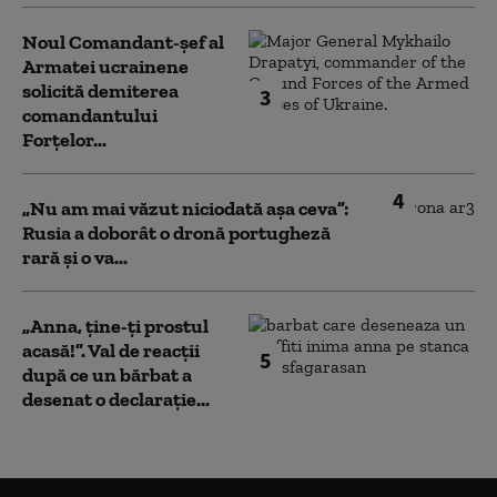
Noul Comandant-șef al
Armatei ucrainene
solicită demiterea
3
comandantului
Forțelor...
4
„Nu am mai văzut niciodată așa ceva”:
Rusia a doborât o dronă portugheză
rară și o va...
„Anna, ţine-ţi prostul
acasă!”. Val de reacții
5
după ce un bărbat a
desenat o declarație...