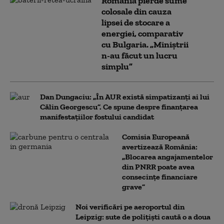
România pierde sume
colosale din cauza
lipsei de stocare a
energiei, comparativ
cu Bulgaria. „Miniștrii
n-au făcut un lucru
simplu”
Dan Dungaciu: „În AUR există simpatizanți ai lui
Călin Georgescu”. Ce spune despre finanțarea
manifestațiilor fostului candidat
Comisia Europeană
avertizează România:
„Blocarea angajamentelor
din PNRR poate avea
consecințe financiare
grave”
Noi verificări pe aeroportul din
Leipzig: sute de polițiști caută o a doua