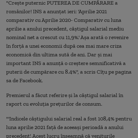
"Creşte puternic PUTEREA DE CUMPĂRARE a
românilor! INS a anunţat ieri: 'Aprilie 2021
comparativ cu Aprilie 2020- Comparativ cu luna
aprilie a anului precedent, câştigul salarial mediu
nominal net a crescut cu 11,9%.' Aşa arată o revenire
în forţă a unei economii după cea mai mare criza
economică din ultima sută de ani. Dar şi mai
important INS a anunţă o creştere semnificativă a
puterii de cumpărare cu 8.4%", a scris Cîţu pe pagina
sa de Facebook.
Premierul a făcut referire şi la câştigul salarial în
raport cu evoluţia preţurilor de consum.
"'Indicele câştigului salarial real a fost 108,4% pentru
luna aprilie 2021 faţă de aceeaşi perioadă a anului
precedent'. Acest lucru înseamnă că veniturile