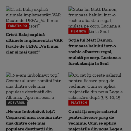
FANATIK.RO
FILM NOW
Cristi Balaj explică
Soția lui Matt Damon,
ultimele implementări VAR
frumoasa balului într-o
făcute de UEFA: „Va fi mai
rochie albastru regal,
clar și mai ușor!”
mulată pe corp. Luciana a
furat atenția la Seul
ADEVĂRUL
PLAYTECH
„Ne-am îmbolnăvit toți”.
Cu cât îți crește salariul
Coșmarul unor români într-
pentru fiecare prag de
una dintre cele mai
vechime. Cum se aplică
populare destinații din
majorările din noua Lege a