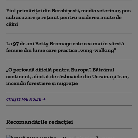
Fiul primăriţei din Berchişeşti, medic veterinar, pus
sub acuzare şi reţinut pentru uciderea a sute de
câini
La 97 de ani Betty Bromage este cea mai în vârstă
femeie din lume care practică „wing-walking”
„O perioadă dificilă pentru Europa”. Bătrânul
continent, afectat de războaiele din Ucraina și Iran,
incendii forestiere și migrație
CITEȘTE MAI MULTE
Recomandările redacţiei