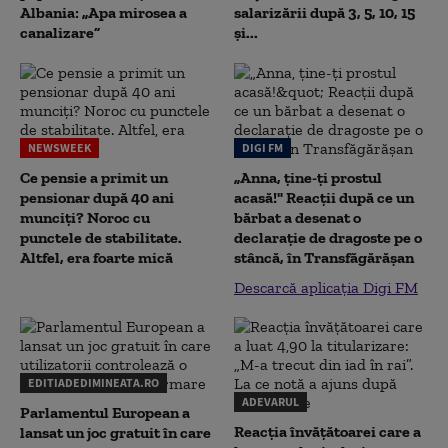
Albania: „Apa mirosea a
salarizării după 3, 5, 10, 15
canalizare”
și...
NEWSWEEK
DIGI FM
Ce pensie a primit un
„Anna, ţine-ţi prostul
pensionar după 40 ani
acasă!" Reacţii după ce un
munciți? Noroc cu
bărbat a desenat o
punctele de stabilitate.
declaraţie de dragoste pe o
Altfel, era foarte mică
stâncă, în Transfăgărăşan
Descarcă aplicația Digi FM
EDITIADEDIMINEATA.RO
ADEVARUL
Parlamentul European a
Reacția învățătoarei care a
lansat un joc gratuit în care