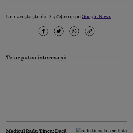
Urmărește știrile Digi24.ro și pe
Google News
Te-ar putea interesa și:
Oana Gheorghiu,
despre venituri lunare
în companiile de stat
din energie: 10 oameni
cumulează 47 de
funcţii în 16 companii
diferite
Medicul Radu Țincu: Dacă