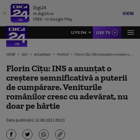
Digi24
VIEW
m.digi24.ro
FREE - In Google Play
LIVE TV
LIVE FM
HOME
Știri
Actualitate
Politică
Florin Cîţu: INS a anunţat o creştere semnificativă a puterii de cumpărare. Veniturile românilor cresc cu adevărat, nu doar pe hârtie
Florin Cîţu: INS a anunţat o
creştere semnificativă a puterii
de cumpărare. Veniturile
românilor cresc cu adevărat, nu
doar pe hârtie
Data publicării:
12.06.2021 09:21