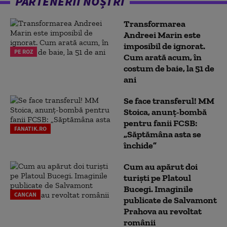
PARTENERII NOȘTRI
Transformarea
Andreei Marin este
imposibil de ignorat.
PE ROZ
Cum arată acum, în
costum de baie, la 51 de
ani
Se face transferul! MM
Stoica, anunț-bombă
pentru fanii FCSB:
FANATIK.RO
„Săptămâna asta se
închide”
Cum au apărut doi
turiști pe Platoul
Bucegi. Imaginile
CANCAN
publicate de Salvamont
Prahova au revoltat
românii