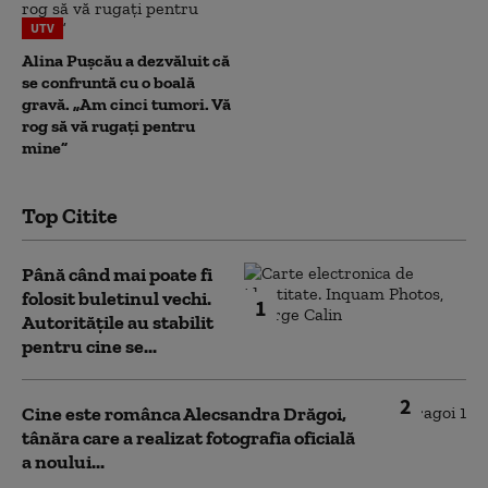
UTV
Alina Pușcău a dezvăluit că
se confruntă cu o boală
gravă. „Am cinci tumori. Vă
rog să vă rugați pentru
mine”
Top Citite
Până când mai poate fi
folosit buletinul vechi.
1
Autoritățile au stabilit
pentru cine se...
2
Cine este românca Alecsandra Drăgoi,
tânăra care a realizat fotografia oficială
a noului...