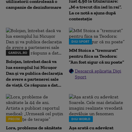
luat 4,90 la titularizare:
utilizatorii controlează o
„M-a trecut din iad în rai”.
campanie de dezinformare
La ce notă a ajuns după
contestație
DIGI SPORT
MM Stoica a ”tremurat”
GANDUL.RO
pentru fiica sa Teodora:
Bolojan, întrebat dacă va
”Am fost sigur că nu poate”
lua exemplul lui Nicușor
Descarcă aplicația Digi
Dan și va publica declarația
Sport
de avere a partenerei sale
de viață. Ce răspuns a dat...
PRO FM
DIGI WORLD
Lora, probleme de sănătate
Așa arată cu adevărat