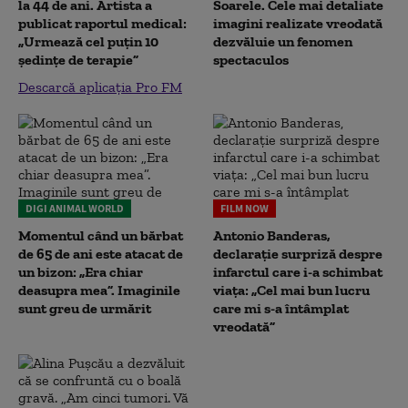
la 44 de ani. Artista a
Soarele. Cele mai detaliate
publicat raportul medical:
imagini realizate vreodată
„Urmează cel puțin 10
dezvăluie un fenomen
ședințe de terapie”
spectaculos
Descarcă aplicația Pro FM
DIGI ANIMAL WORLD
FILM NOW
Momentul când un bărbat
Antonio Banderas,
de 65 de ani este atacat de
declarație surpriză despre
un bizon: „Era chiar
infarctul care i-a schimbat
deasupra mea”. Imaginile
viața: „Cel mai bun lucru
sunt greu de urmărit
care mi s-a întâmplat
vreodată”