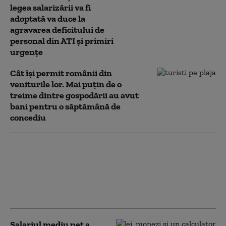
legea salarizării va fi
adoptată va duce la
agravarea deficitului de
personal din ATI și primiri
urgențe
Cât își permit românii din
veniturile lor. Mai puțin de o
treime dintre gospodării au avut
bani pentru o săptămână de
concediu
Comerțul cu autovehicule și
motociclete a crescut în
primele cinci luni din 2026.
Ce segmente au susținut
avansul
Salariul mediu net a