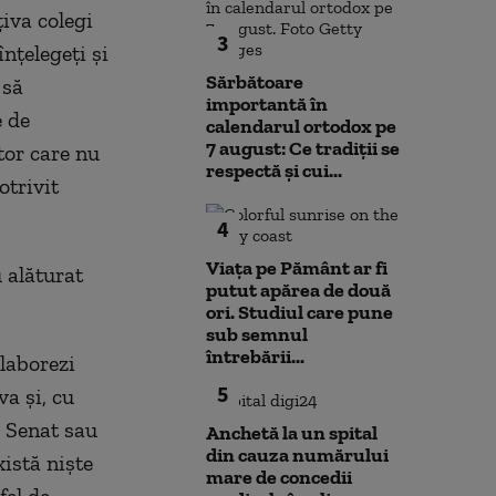
iva colegi
3
nţelegeţi şi
Sărbătoare
 să
importantă în
e de
calendarul ortodox pe
7 august: Ce tradiții se
tor care nu
respectă și cui...
otrivit
4
Viața pe Pământ ar fi
 alăturat
putut apărea de două
ori. Studiul care pune
sub semnul
întrebării...
olaborezi
5
va şi, cu
a Senat sau
Anchetă la un spital
din cauza numărului
xistă nişte
mare de concedii