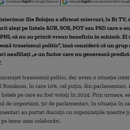
Urmărește
Digi24
în Google Discover
Adaugă
Digi24
ca sursă preferată în Googl
nterimar Ilie Bolojan a afirmat miercuri, la B1 TV,
ii aleşi pe listele AUR, SOS, POT sau PSD care s-au
PNL că nu au primit vreun beneficiu în schimb. El 
ează traseismul politic”, însă consideră că un grup
i neafiliaţi „e un factor care nu generează predicti
.
ncurajat traseismul politic, dar avem o situaţie inte
 României, în care 10%, cel puţin, din parlamentari,
listele pe care au fost votaţi în 2024. Prin urmare, e
l de important, 50 de parlamentari, în situaţia în ca
amentari au purtat discuţii cu organizaţiile noastre j
s pe tema unei colaborări.