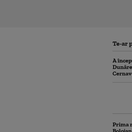
Te-ar p
A încep
Dunăre 
Cernav
PSD îi 
reporni
poate c
Prima r
Bolojan