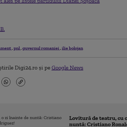
ost ales pe listele partidului Dianei Șoșoacă
.B.
ament
pnl
guvernul romaniei
ilie bolojan
tirile Digi24.ro și pe
Google News
Lovitură de teatru, cu o
nuntă: Cristiano Ronal