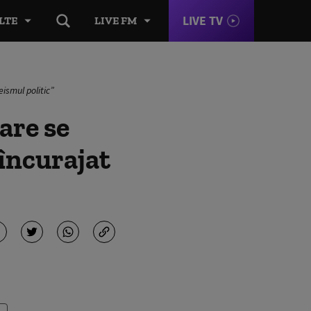
LIVE TV
LTE
LIVE FM
ismul politic”
are se
încurajat