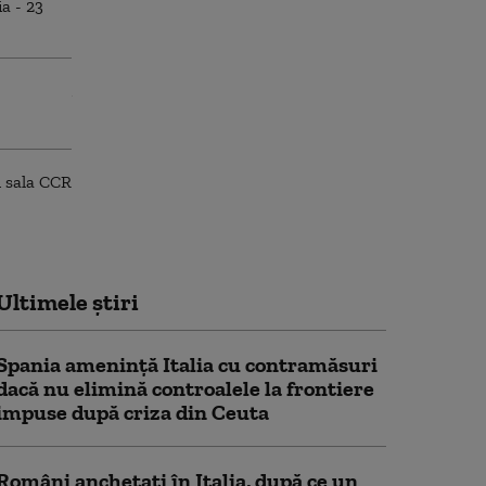
Ultimele știri
Spania ameninţă Italia cu contramăsuri
dacă nu elimină controalele la frontiere
impuse după criza din Ceuta
Români anchetați în Italia, după ce un