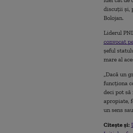
idei cât de
discuţii şi,
Bolojan.
Liderul PNL
convocat pe
şeful statu
mare al ace
„Dacă un gr
funcţiona c
deci pot să 
apropiate, 
un sens sau 
Citește și: