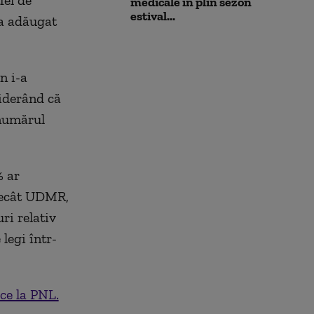
fel de
medicale în plin sezon
estival...
 a adăugat
n i-a
siderând că
 numărul
% ar
decât UDMR,
ri relativ
legi într-
ce la PNL.