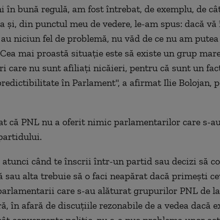
 în bună regulă, am fost întrebat, de exemplu, de câţ
a şi, din punctul meu de vedere, le-am spus: dacă vă î
au niciun fel de problemă, nu văd de ce nu am putea
Cea mai proastă situaţie este să existe un grup mar
 care nu sunt afiliaţi nicăieri, pentru că sunt un fac
edictibilitate în Parlament", a afirmat Ilie Bolojan, p
iat că PNL nu a oferit nimic parlamentarilor care s-au
partidului.
 atunci când te înscrii într-un partid sau decizi să c
ă sau alta trebuie să o faci neapărat dacă primeşti ce
parlamentarii care s-au alăturat grupurilor PNL de l
ă, în afară de discuţiile rezonabile de a vedea dacă e