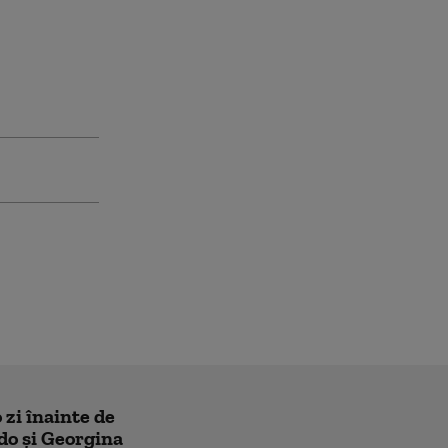
 zi înainte de
do și Georgina