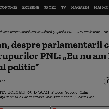
CONOMIE
EXTERNE
SPORT
TV
MAGAZIN
MAI MU
, despre parlamentarii care se alătură grupurilor PNL: „Eu nu am încurajat trase
jan, despre parlamentarii c
rupurilor PNL: „Eu nu am 
l politic”
2:12
rință de presă la Palatul Victoria Foto: Inquam Photos / George Călin