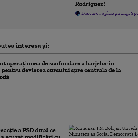
Rodriguez!
Descarcă aplicația Digi Sp
utea interesa și:
ut operațiunea de scufundare a barjelor în
pentru devierea cursului spre centrala de la
odă
cere lui Bolojan să susțină la Bruxelles
rea centralelor pe cărbune: „României nu i se
ere să rămână în beznă”
eacție a PSD după ce
 a acuzat modificări cu