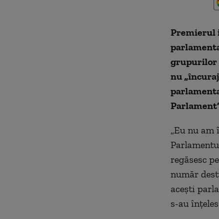
Premierul i
parlamentar
grupurilor 
nu „încuraj
parlamentar
Parlament”
„Eu nu am î
Parlamentul
regăsesc pe 
număr destu
aceşti parl
s-au înţele