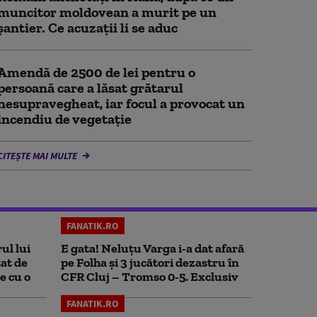
muncitor moldovean a murit pe un
șantier. Ce acuzații li se aduc
Amendă de 2500 de lei pentru o
persoană care a lăsat grătarul
nesupravegheat, iar focul a provocat un
incendiu de vegetaţie
CITEȘTE MAI MULTE
FANATIK.RO
ul lui
E gata! Neluțu Varga i-a dat afară
at de
pe Folha și 3 jucători dezastru în
e cu o
CFR Cluj – Tromso 0-5. Exclusiv
FANATIK.RO