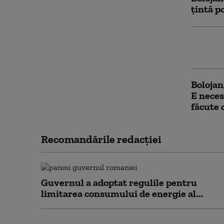
țintă p
Ilie Bo
PNL un
Bolojan
E neces
făcute 
Recomandările redacţiei
Guvernul a adoptat regulile pentru
limitarea consumului de energie al...