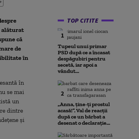
e
TOP CITITE
 despre
 alăturat
1
spune că
Tupeul unui primar
 mare de
PSD după ce a încasat
bilitate în
despăgubiri pentru
secetă, iar apoi a
vândut...
resantă în
 nu se mai
2
xistă un
„Anna, ţine-ţi prostul
re dintre
acasă!”. Val de reacții
după ce un bărbat a
udeţene şi
desenat o declarație...