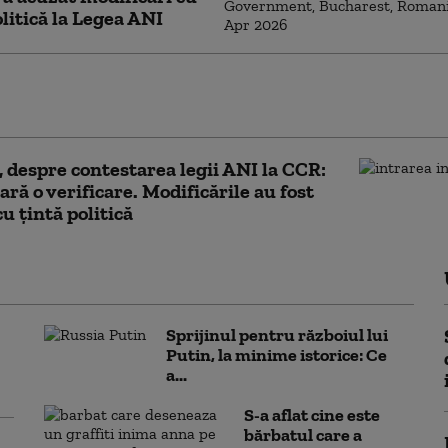
olitică la Legea ANI
lojan spune în ce condiții ar susține
 Guvern tehnocrat
, despre contestarea legii ANI la CCR:
ară o verificare. Modificările au fost
cu țintă politică
Sprijinul pentru războiul lui
Putin, la minime istorice: Ce
a...
S-a aflat cine este
bărbatul care a