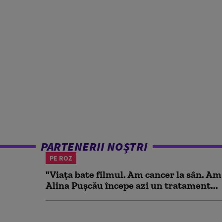
PARTENERII NOȘTRI
PE ROZ
"Viața bate filmul. Am cancer la sân. Am
Alina Pușcău începe azi un tratament...