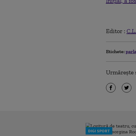
Inițial, a f
Editor :
C.L
Etichete:
parl
Urmărește ș
DIGI SPORT