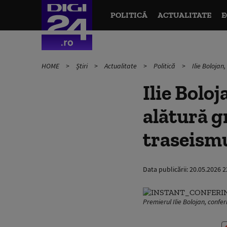
POLITICĂ
ACTUALITATE
E
HOME
Știri
Actualitate
Politică
Ilie Bolojan
Ilie Bolo
alătură g
traseismu
Data publicării:
20.05.2026 2
Premierul Ilie Bolojan, confe