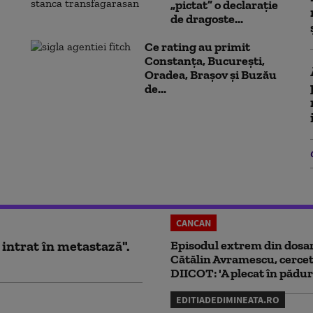
„pictat” o declarație
de dragoste...
Ce rating au primit
Constanța, București,
Oradea, Brașov și Buzău
de...
CANCAN
 intrat în metastază".
Episodul extrem din dosar
Cătălin Avramescu, cercet
DIICOT: 'A plecat în pădur
EDITIADEDIMINEATA.RO