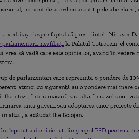
 cât convergente politic, nu s-a pus problema unor ast
 personal, nu sunt de acord cu acest tip de abordare”,
 a vorbit şi despre faptul că preşedintele Nicuşor Da
 parlamentarii neafiliaţi
la Palatul Cotroceni, el con
lui vrea să vadă care este opinia lor, având în vedere
stora.
up de parlamentari care reprezintă o pondere de 10
oerent, atunci cu siguranţă au o pondere mai mare 
influenţeze, într-o măsură sau alta, în cazul unor votu
formarea unui guvern sau adoptarea unor proiecte de 
în altul”, a adăugat Ilie Bolojan.
Un deputat a demisionat din grupul PSD pentru a tre