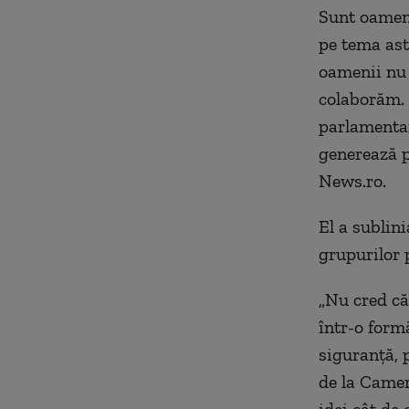
Sunt oameni
pe tema ast
oamenii nu 
colaborăm. 
parlamentari
generează pr
News.ro.
El a sublin
grupurilor 
„Nu cred că
într-o form
siguranţă, 
de la Camer