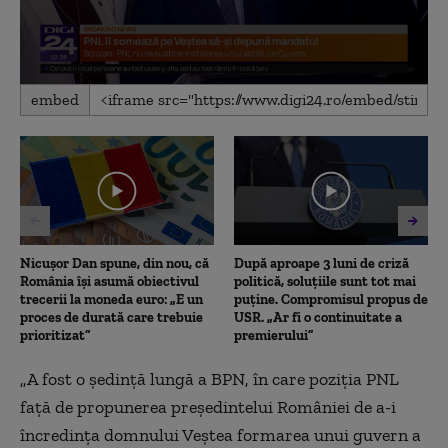
0
embed
seconds
of
3
minutes,
51
seconds
Nicușor Dan spune, din nou, că
După aproape 3 luni de criză
România își asumă obiectivul
politică, soluțiile sunt tot mai
trecerii la moneda euro: „E un
puține. Compromisul propus de
proces de durată care trebuie
USR. „Ar fi o continuitate a
prioritizat”
premierului”
„A fost o şedinţă lungă a BPN, în care poziţia PNL
faţă de propunerea preşedintelui României de a-i
încredinţa domnului Veştea formarea unui guvern a