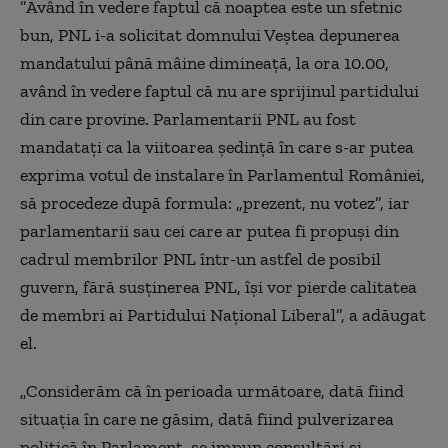
”Având în vedere faptul că noaptea este un sfetnic
bun, PNL i-a solicitat domnului Veştea depunerea
mandatului până mâine dimineaţă, la ora 10.00,
având în vedere faptul că nu are sprijinul partidului
din care provine. Parlamentarii PNL au fost
mandataţi ca la viitoarea şedinţă în care s-ar putea
exprima votul de instalare în Parlamentul României,
să procedeze după formula: „prezent, nu votez”, iar
parlamentarii sau cei care ar putea fi propuşi din
cadrul membrilor PNL într-un astfel de posibil
guvern, fără susţinerea PNL, îşi vor pierde calitatea
de membri ai Partidului Naţional Liberal”, a adăugat
el.
„Considerăm că în perioada următoare, dată fiind
situaţia în care ne găsim, dată fiind pulverizarea
politică în Parlament, se impun consultări şi