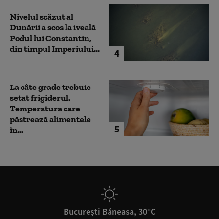
Nivelul scăzut al
Dunării a scos la iveală
Podul lui Constantin,
din timpul Imperiului...
4
La câte grade trebuie
setat frigiderul.
Temperatura care
păstrează alimentele
5
în...
București Băneasa, 30°C