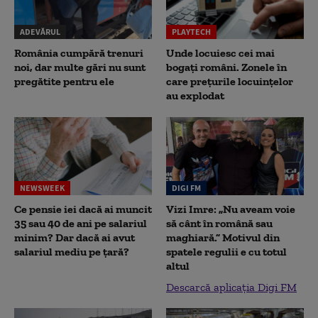
ADEVĂRUL
PLAYTECH
România cumpără trenuri
Unde locuiesc cei mai
noi, dar multe gări nu sunt
bogați români. Zonele în
pregătite pentru ele
care prețurile locuințelor
au explodat
NEWSWEEK
DIGI FM
Ce pensie iei dacă ai muncit
Vizi Imre: „Nu aveam voie
35 sau 40 de ani pe salariul
să cânt în română sau
minim? Dar dacă ai avut
maghiară.” Motivul din
salariul mediu pe țară?
spatele regulii e cu totul
altul
Descarcă aplicația Digi FM