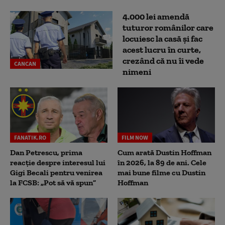
4.000 lei amendă
tuturor românilor care
locuiesc la casă și fac
acest lucru în curte,
crezând că nu îi vede
CANCAN
nimeni
FANATIK.RO
FILM NOW
Dan Petrescu, prima
Cum arată Dustin Hoffman
reacție despre interesul lui
în 2026, la 89 de ani. Cele
Gigi Becali pentru venirea
mai bune filme cu Dustin
la FCSB: „Pot să vă spun”
Hoffman