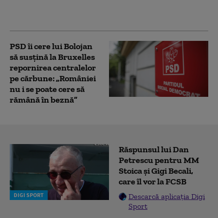
ar putea crește debitul
Dunării
PSD îi cere lui Bolojan
să susțină la Bruxelles
repornirea centralelor
pe cărbune: „României
nu i se poate cere să
rămână în beznă”
Răspunsul lui Dan
Petrescu pentru MM
Stoica și Gigi Becali,
care îl vor la FCSB
DIGI SPORT
Descarcă aplicația Digi
Sport