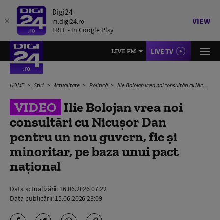
Digi24
VIEW
m.digi24.ro
FREE - In Google Play
LIVE TV
LIVE FM
HOME
Știri
Actualitate
Politică
Ilie Bolojan vrea noi consultări cu Nicușor Dan pentru un nou guvern, fie și minoritar, pe baza unui pact național
VIDEO
Ilie Bolojan vrea noi
consultări cu Nicușor Dan
pentru un nou guvern, fie și
minoritar, pe baza unui pact
național
Data actualizării:
16.06.2026 07:22
Data publicării:
15.06.2026 23:09