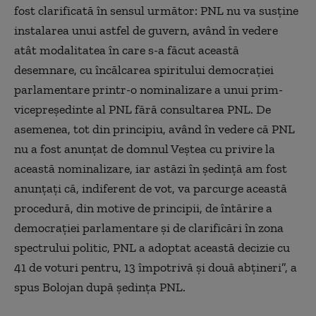
fost clarificată în sensul următor: PNL nu va susţine
instalarea unui astfel de guvern, având în vedere
atât modalitatea în care s-a făcut această
desemnare, cu încălcarea spiritului democraţiei
parlamentare printr-o nominalizare a unui prim-
vicepreşedinte al PNL fără consultarea PNL. De
asemenea, tot din principiu, având în vedere că PNL
nu a fost anunţat de domnul Veştea cu privire la
această nominalizare, iar astăzi în şedinţă am fost
anunţaţi că, indiferent de vot, va parcurge această
procedură, din motive de principii, de întărire a
democraţiei parlamentare şi de clarificări în zona
spectrului politic, PNL a adoptat această decizie cu
41 de voturi pentru, 13 împotrivă şi două abţineri”, a
spus Bolojan după ședința PNL.