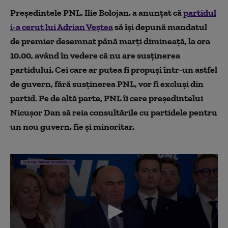
Preşedintele PNL, Ilie Bolojan, a anunțat că
partidul
i-a cerut lui Adrian Veştea
să îşi depună mandatul
de premier desemnat până marţi dimineaţă, la ora
10.00, având în vedere că nu are susţinerea
partidului. Cei care ar putea fi propuşi într-un astfel
de guvern, fără susţinerea PNL, vor fi excluși din
partid. Pe de altă parte, PNL îi cere preşedintelui
Nicuşor Dan să reia consultările cu partidele pentru
un nou guvern, fie și minoritar.