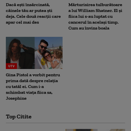
Dacă ești însărcinată,
Mărturisirea tulburătoare
câinele tău ar putea ști
a lui William Shatner. El și
deja. Cele două reacții care
fiica lui s-au luptat cu
apar cel mai des
cancerul în același timp.
Cum au învins boala
UTV
Gina Pistol a vorbit pentru
prima dată despre relația
cu tatăl ei. Cum i-a
schimbat viața fiica sa,
Josephine
Top Citite