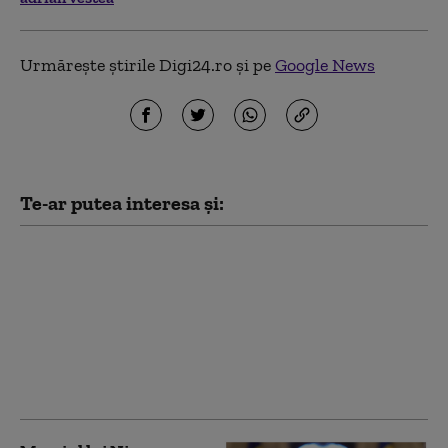
Urmărește știrile Digi24.ro și pe
Google News
Te-ar putea interesa și:
Nicușor Dan spune, din
nou, că România își
asumă obiectivul
trecerii la moneda
euro: „E un proces de
durată care trebuie
prioritizat”