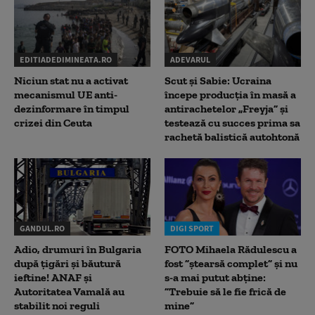
EDITIADEDIMINEATA.RO
ADEVARUL
Niciun stat nu a activat
Scut și Sabie: Ucraina
mecanismul UE anti-
începe producția în masă a
dezinformare în timpul
antirachetelor „Freyja” și
crizei din Ceuta
testează cu succes prima sa
rachetă balistică autohtonă
GANDUL.RO
DIGI SPORT
Adio, drumuri în Bulgaria
FOTO Mihaela Rădulescu a
după țigări și băutură
fost ”ștearsă complet” și nu
ieftine! ANAF și
s-a mai putut abține:
Autoritatea Vamală au
”Trebuie să le fie frică de
stabilit noi reguli
mine”