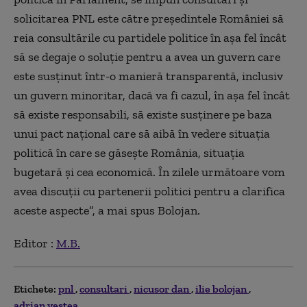
solicitarea PNL este către preşedintele României să
reia consultările cu partidele politice în aşa fel încât
să se degaje o soluţie pentru a avea un guvern care
este susţinut într-o manieră transparentă, inclusiv
un guvern minoritar, dacă va fi cazul, în aşa fel încât
să existe responsabili, să existe susţinere pe baza
unui pact naţional care să aibă în vedere situaţia
politică în care se găseşte România, situaţia
bugetară şi cea economică. În zilele următoare vom
avea discuţii cu partenerii politici pentru a clarifica
aceste aspecte”, a mai spus Bolojan.
Editor :
M.B.
Etichete:
pnl
consultari
nicusor dan
ilie bolojan
adrian vestea