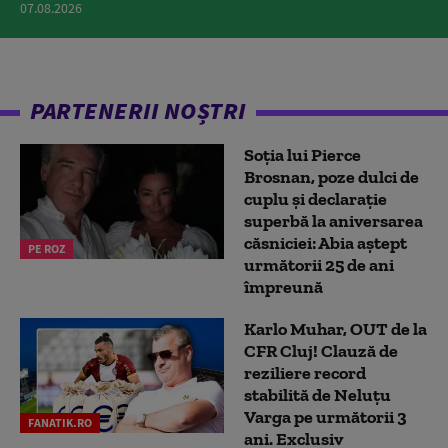
07.08.2026
PARTENERII NOȘTRI
Soția lui Pierce
Brosnan, poze dulci de
cuplu și declarație
superbă la aniversarea
căsniciei: Abia aștept
PE ROZ
următorii 25 de ani
împreună
Karlo Muhar, OUT de la
CFR Cluj! Clauză de
reziliere record
stabilită de Neluțu
Varga pe următorii 3
FANATIK.RO
ani. Exclusiv