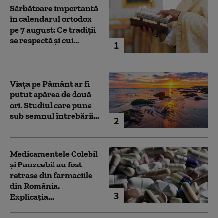
Sărbătoare importantă
în calendarul ortodox
pe 7 august: Ce tradiții
se respectă și cui...
1
Viața pe Pământ ar fi
putut apărea de două
ori. Studiul care pune
sub semnul întrebării...
2
Medicamentele Colebil
și Panzcebil au fost
retrase din farmaciile
din România.
3
Explicația...