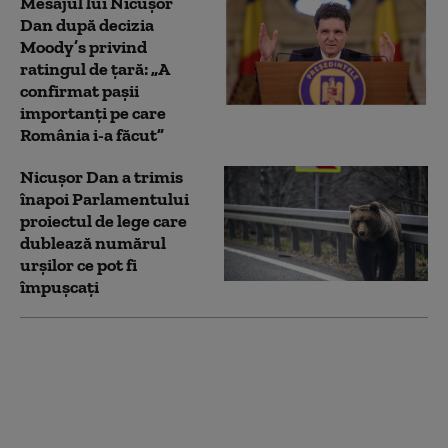
Mesajul lui Nicușor
Dan după decizia
Moody’s privind
ratingul de țară: „A
confirmat pașii
importanți pe care
România i-a făcut”
Nicușor Dan a trimis
înapoi Parlamentului
proiectul de lege care
dublează numărul
urșilor ce pot fi
împușcați
Scufundarea barjelor
pentru devierea apei
spre Cernavodă este în
desfășurare. Apele
Române anunță când