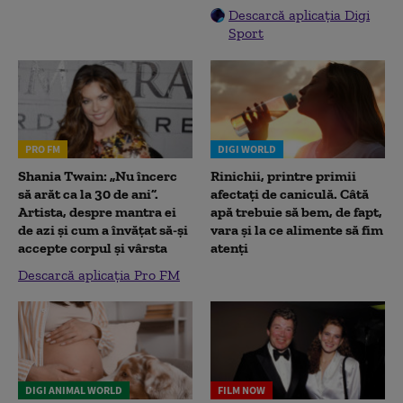
Descarcă aplicația Digi
Sport
PRO FM
DIGI WORLD
Shania Twain: „Nu încerc
Rinichii, printre primii
să arăt ca la 30 de ani”.
afectați de caniculă. Câtă
Artista, despre mantra ei
apă trebuie să bem, de fapt,
de azi și cum a învățat să-și
vara și la ce alimente să fim
accepte corpul și vârsta
atenți
Descarcă aplicația Pro FM
DIGI ANIMAL WORLD
FILM NOW