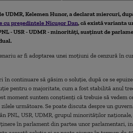
le UDMR, Kelemen Hunor, a declarat miercuri, dup
le cu preşedintele Nicuşor Dan
, că există varianta 
PNL - USR - UDMR - minorităţi, susţinut de parlame
dual.
cenariu ar fi adoptarea unei moţiuni de cenzură în cur
i în continuare să găsim o soluţie, după ce se epuiz
uţie pentru o majoritate, cum a fost stabilită anul tre
cest moment suntem conştienţi că trebuie să vedem ce
 zilele următoare. Se poate discuta despre un guvern
ân PNL, USR, UDMR, grupul minorităţilor naţionale,
sţinere în parlament din partea unor parlamentari, in
sta această soluţie şi se poate ajunge în termen de 45 