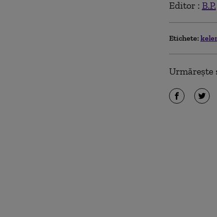
Editor :
B.P.
Etichete:
kele
Urmărește ș