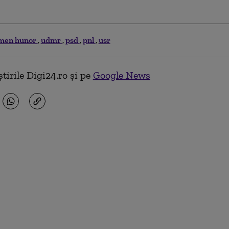
men hunor
udmr
psd
pnl
usr
tirile Digi24.ro și pe
Google News