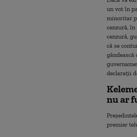
un vot în p
minoritar p
cenzură, în
cenzură, gu
că se contur
gândească c
guvernament
declaraţii d
Keleme
nu ar 
Preşedintel
premier teh