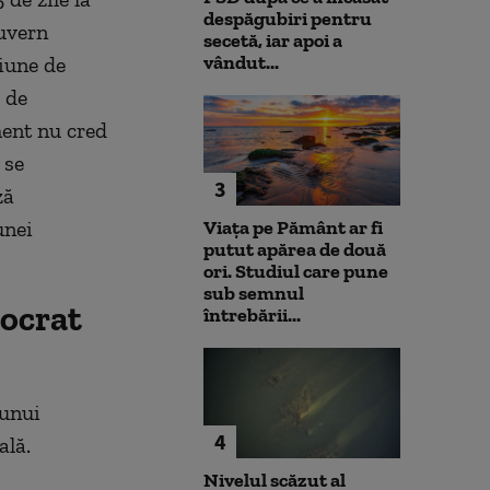
despăgubiri pentru
uvern
secetă, iar apoi a
vândut...
iune de
 de
ment nu cred
 se
3
ză
unei
Viața pe Pământ ar fi
putut apărea de două
ori. Studiul care pune
sub semnul
nocrat
întrebării...
 unui
4
ală.
Nivelul scăzut al