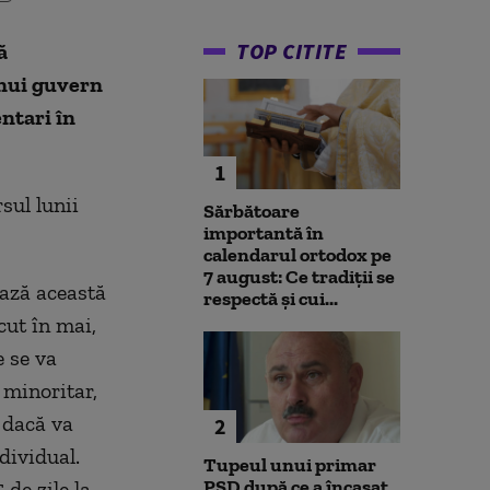
TOP CITITE
ă
unui guvern
ntari în
1
sul lunii
Sărbătoare
importantă în
calendarul ortodox pe
7 august: Ce tradiții se
ează această
respectă și cui...
cut în mai,
 se va
 minoritar,
 dacă va
2
dividual.
Tupeul unui primar
PSD după ce a încasat
de zile la