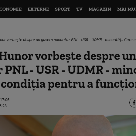
CONOMIE
EXTERNE
SPORT
TV
MAGAZIN
MAI MU
or vorbește despre un guvern minoritar PNL - USR - UDMR - minorităţi. Care es
Hunor vorbește despre un
 PNL - USR - UDMR - mino
 condiția pentru a funcți
 17:06
6:28