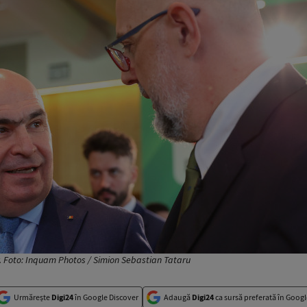
r. Foto: Inquam Photos / Simion Sebastian Tataru
Urmărește
Digi24
în Google Discover
Adaugă
Digi24
ca sursă preferată în Googl