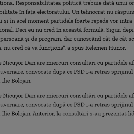
ţiona. Responsabilitatea politică trebuie dată unui o
bilitate în faţa electoratului. Un tehnocrat nu răspun
ui şi în acel moment partidele foarte repede vor intra
zional. Deci eu nu cred în această formulă. Sigur, dep
 persoană şi de program, dar cunoscând cât de cât sc
 nu cred că va funcţiona”, a spus Kelemen Hunor.
e Nicuşor Dan are miercuri consultări cu partidele af
guvernare, convocate după ce PSD i-a retras sprijinul 
Ilie Bolojan.
e Nicuşor Dan are miercuri consultări cu partidele af
guvernare, convocate după ce PSD i-a retras sprijinul 
Ilie Bolojan. Anterior, la consultări s-au prezentat li