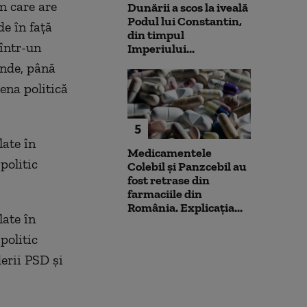
m care are
Dunării a scos la iveală
Podul lui Constantin,
de în faţă
din timpul
 într-un
Imperiului...
inde, până
ena politică
5
late în
Medicamentele
politic
Colebil și Panzcebil au
fost retrase din
farmaciile din
România. Explicația...
late în
politic
derii PSD şi