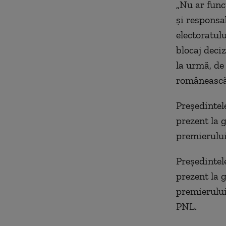
„Nu ar func
şi responsa
electoratul
blocaj deci
la urmă, de
românească,
Preşedintel
prezent la 
premierului 
Preşedintel
prezent la 
premierului 
PNL.