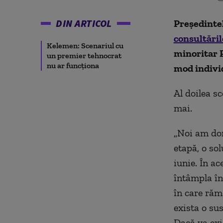
DIN ARTICOL
Preşedinte
consultări
Kelemen: Scenariul cu
minoritar 
un premier tehnocrat
nu ar funcţiona
mod indivi
Al doilea s
mai.
„Noi am dor
etapă, o sol
iunie. În a
întâmpla în
în care răm
exista o su
Dacă va exi