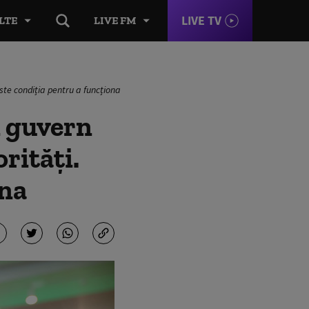
LIVE TV
LTE
LIVE FM
te condiția pentru a funcționa
 guvern
rităţi.
ona