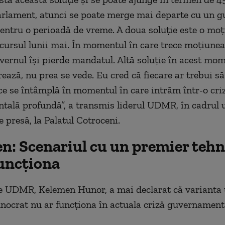
arlament, atunci se poate merge mai departe cu un g
entru o perioadă de vreme. A doua soluţie este o moţ
 cursul lunii mai. În momentul în care trece moţiunea
vernul îşi pierde mandatul. Altă soluţie în acest mo
ează, nu prea se vede. Eu cred că fiecare ar trebui să
e se întâmplă în momentul în care intrăm într-o cri
ală profundă”, a transmis liderul UDMR, în cadrul 
e presă, la Palatul Cotroceni.
n: Scenariul cu un premier teh
funcţiona
e UDMR, Kelemen Hunor, a mai declarat că varianta
nocrat nu ar funcţiona în actuala criză guvernament