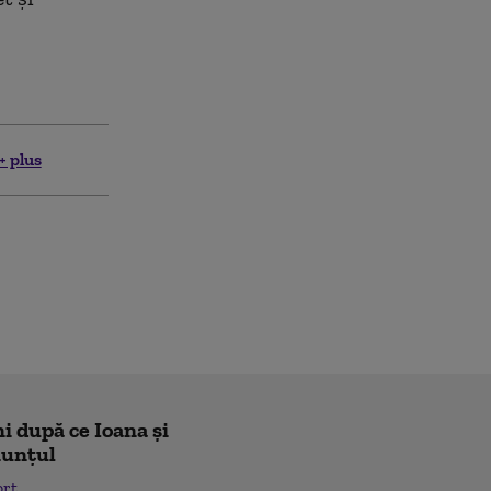
+ plus
i după ce Ioana și
nunțul
ort