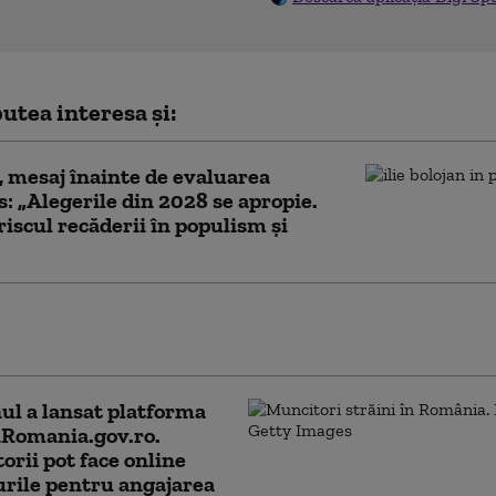
utea interesa și:
, mesaj înainte de evaluarea
: „Alegerile din 2028 se apropie.
riscul recăderii în populism și
e Ilie Bolojan despre publicarea
ției de avere a partenerei sale de viață
l a lansat platforma
Romania.gov.ro.
orii pot face online
rile pentru angajarea