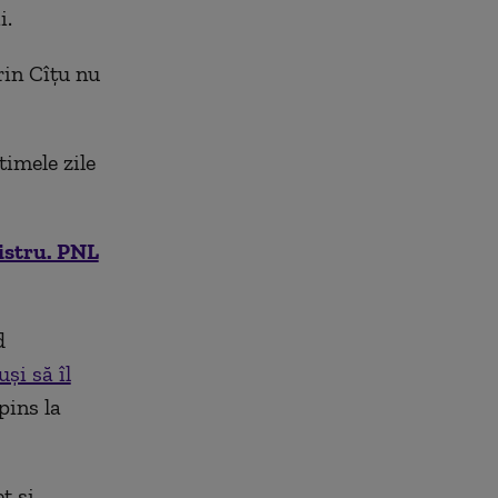
i.
rin Cîțu nu
timele zile
istru. PNL
d
și să îl
pins la
t și