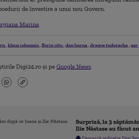
ocedurii de învestire a unui nou Guvern.
rgiana Marina
ern
klaus iohannis
florin citu
dan barna
dragos tudorache
usr 
tirile Digi24.ro și pe
Google News
Surpriză, la 3 săptămân
Ilie Năstase au făcut a
Descarcă aplicația Digi Sp