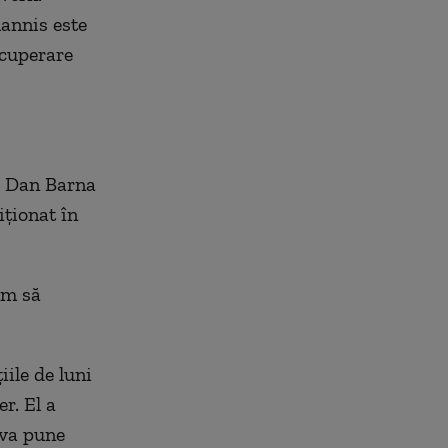
hannis este
ecuperare
, Dan Barna
iționat în
em să
iile de luni
r. El a
 va pune