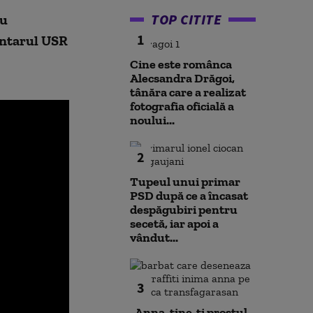
TOP CITITE
cu
1
entarul USR
Cine este românca
Alecsandra Drăgoi,
tânăra care a realizat
fotografia oficială a
noului...
2
Tupeul unui primar
PSD după ce a încasat
despăgubiri pentru
secetă, iar apoi a
vândut...
3
„Anna, ţine-ţi prostul