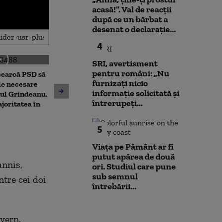
acasă!”. Val de reacții
după ce un bărbat a
desenat o declarație...
4
SRI, avertisment
pentru români: „Nu
cearcă PSD să
Noi verificări 
furnizați nicio
Cristian Bușoi, despre criza
le necesare
din Leipzig: sut
informație solicitată și
energetică: „Populația nu va
ul Grindeanu.
caută o a doua 
întrerupeți...
fi afectată de limitările de
joritatea în
Varianta exclu
consum”
anchetatori
5
Viața pe Pământ ar fi
putut apărea de două
annis,
ori. Studiul care pune
sub semnul
tre cei doi
întrebării...
vern.