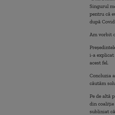
Singurul mo
pentru că e
după Covid
Am vorbit c
Președintel
i-a explicat
acest fel.
Concluzia a
căutăm solu
Pe de altă 
din coaliție
subliniat că