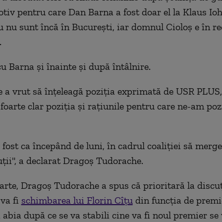
tiv pentru care Dan Barna a fost doar el la Klaus Io
u nu sunt încă în București, iar domnul Cioloș e în r
.
u Barna și înainte și după întâlnire.
e a vrut să înțeleagă poziția exprimată de USR PLUS
 foarte clar poziția și rațiunile pentru care ne-am poz
 fost ca începând de luni, în cadrul coaliției să merg
ții", a declarat Dragoș Tudorache.
parte, Dragoș Tudorache a spus că prioritară la discuț
 va fi
schimbarea lui Florin Cîțu
din funcția de premie
 abia după ce se va stabili cine va fi noul premier se