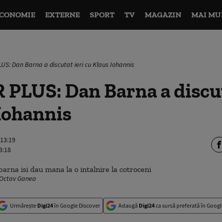
CONOMIE
EXTERNE
SPORT
TV
MAGAZIN
MAI MU
LUS: Dan Barna a discutat ieri cu Klaus Iohannis
 PLUS: Dan Barna a discut
Iohannis
 13:19
3:18
 Octav Ganea
Urmărește
Digi24
în Google Discover
Adaugă
Digi24
ca sursă preferată în Googl