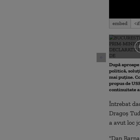
0
embed
seconds
of
0
seconds
Volu
90%
După aproape 
politică, soluț
mai puține. 
propus de USR.
continuitate 
Întrebat da
Dragoș Tudo
a avut loc jo
"Dan Barna 