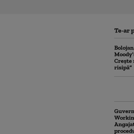
Te-ar p
Bolojan
Moody's
Crește 
risipă”
Ce spun
declara
Guvernu
Workin
Angajat
procedu