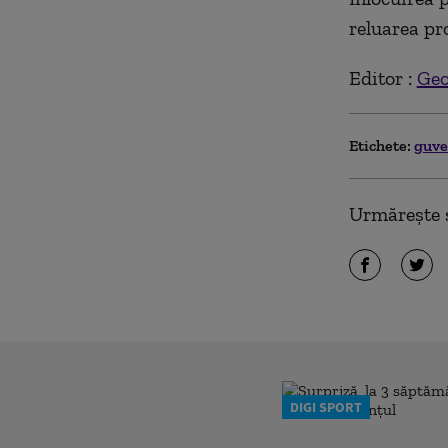
reluarea pr
Editor :
Geo
Etichete:
guv
Urmărește ș
DIGI SPORT