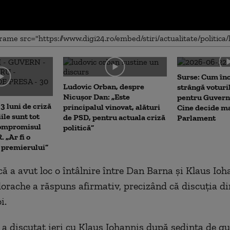
me
Surse: Cum în
Ludovic Orban, despre
strângă voturi
Nicușor Dan: „Este
pentru Guvern
3 luni de criză
principalul vinovat, alături
Cine decide ma
iile sunt tot
de PSD, pentru actuala criză
Parlament
Compromisul
politică”
 „Ar fi o
a premierului”
că a avut loc o întâlnire între Dan Barna și Klaus Ioh
rache a răspuns afirmativ, precizând că discuția din
i.
a discutat ieri cu Klaus Iohannis după ședința de gu