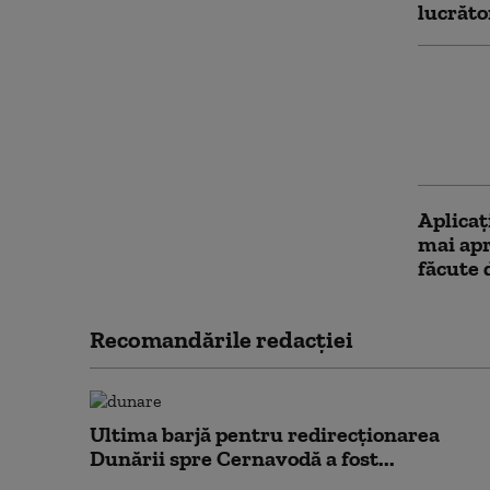
lucrăto
Ilie Bo
ratingu
se apro
reform
Aplicaţ
mai apr
făcute 
Recomandările redacţiei
Ultima barjă pentru redirecționarea
Dunării spre Cernavodă a fost...