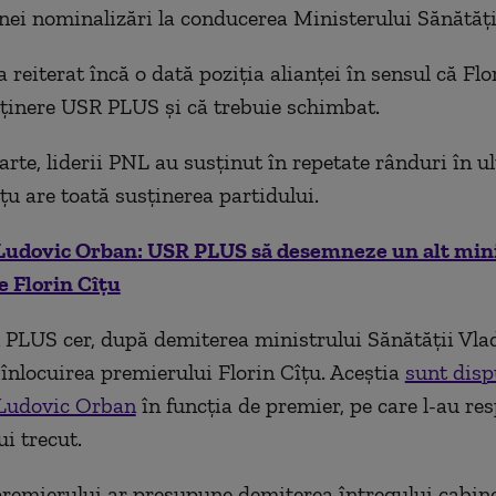
ei nominalizări la conducerea Ministerului Sănătăți
reiterat încă o dată poziția alianței în sensul că Flo
ținere USR PLUS și că trebuie schimbat.
arte, liderii PNL au susținut în repetate rânduri în ul
țu are toată susținerea partidului.
Ludovic Orban: USR PLUS să desemneze un alt min
pe Florin Cîțu
 PLUS cer, după demiterea ministrului Sănătății Vla
 înlocuirea premierului Florin Cîțu. Aceștia
sunt dispu
 Ludovic Orban
în funcția de premier, pe care l-au res
ui trecut.
premierului ar presupune demiterea întregului cabine