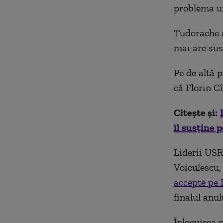
problema un
Tudorache a 
mai are sus
Pe de altă p
că Florin Cî
Citește și:
îl susține 
Liderii USR
Voiculescu,
accepte pe
finalul anul
Înlocuirea 