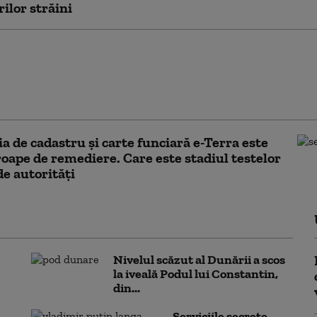
rilor străini
lojan e optimist în privința
lui de țară, însă atrage atenția că
pie alegerile: „Apetitul pentru
e scade”
ia de cadastru şi carte funciară e-Terra este
oape de remediere. Care este stadiul testelor
de autorități
Nivelul scăzut al Dunării a scos
la iveală Podul lui Constantin,
din...
Serviciile secrete