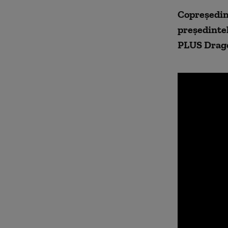
Copreședint
președinte
PLUS Drag