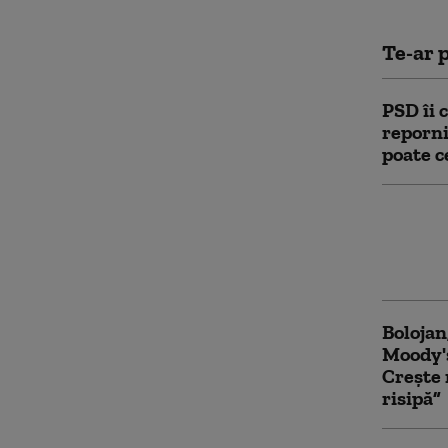
Te-ar p
PSD îi 
reporni
poate c
Prima r
Bolojan
țintă p
Bolojan
Moody's
Crește 
risipă”