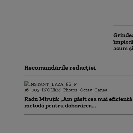
PSD acu
pentru 
contest
Grindea
împiedi
acum și
Recomandările redacţiei
Radu Miruță: „Am găsit cea mai eficientă
metodă pentru doborârea...