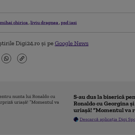
mihai chirica
liviu dragnea
psd iasi
tirile Digi24.ro și pe
Google News
S-au dus la biserică pe
Ronaldo cu Georgina și
uriașă! ”Momentul va r
Descarcă aplicația Digi Sp