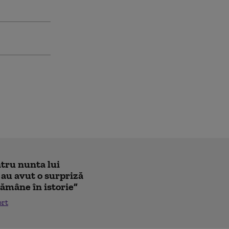
ntru nunta lui
 au avut o surpriză
ămâne în istorie”
ort