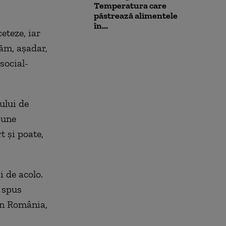
Temperatura care
păstrează alimentele
în...
eteze, iar
ăm, aşadar,
social-
ului de
iune
t şi poate,
 de acolo.
a spus
in România,