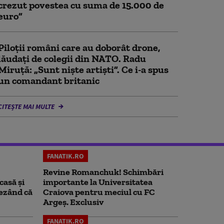
crezut povestea cu suma de 15.000 de
euro”
Piloții români care au doborât drone,
lăudați de colegii din NATO. Radu
Miruță: „Sunt niște artiști”. Ce i-a spus
un comandant britanic
CITEȘTE MAI MULTE
FANATIK.RO
Revine Romanchuk! Schimbări
casă și
importante la Universitatea
rezând că
Craiova pentru meciul cu FC
Argeş. Exclusiv
FANATIK.RO