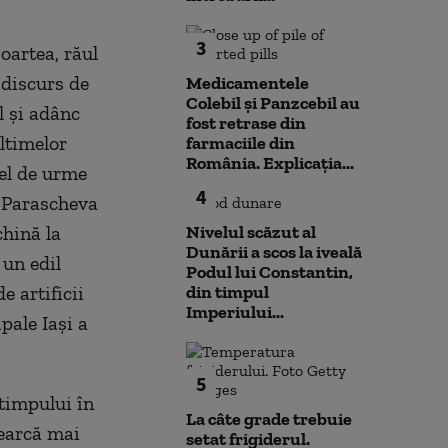
3
Moartea, răul
 discurs de
Medicamentele
Colebil și Panzcebil au
l şi adânc
fost retrase din
ultimelor
farmaciile din
România. Explicația...
fel de urme
4
a Parascheva
chină la
Nivelul scăzut al
Dunării a scos la iveală
 un edil
Podul lui Constantin,
e artificii
din timpul
Imperiului...
ipale Iaşi a
5
timpului în
La câte grade trebuie
cearcă mai
setat frigiderul.