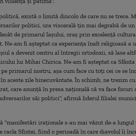
n violenţă şi patimă".
politică, există o limită dincolo de care nu se trece. 
ersarilor politici, ura viscerală ţin mai degrabă de un
decât de primarul Iaşului, oraş prin excelenţă cultura
t. Ne-am fi aşteptat ca experienţa înalt religioasă a 
aşiul a devenit centru al întregii ortodoxii, să lase alt
icului lui Mihai Chirica. Ne-am fi aşteptat ca Sfânt
i pe primarul nostru, aşa cum face cu toţi cei ce se în
 în aceste zile binecuvântate. În schimb, ne trezim cu
rat, care anunţă în presa naţională că va face focuri d
dversarilor săi politici", afirmă liderul filialei munic
ă "manifestări iraţionale s-au mai văzut de-a lungul 
 racla Sfintei, fiind o perioadă în care diavolul îi în