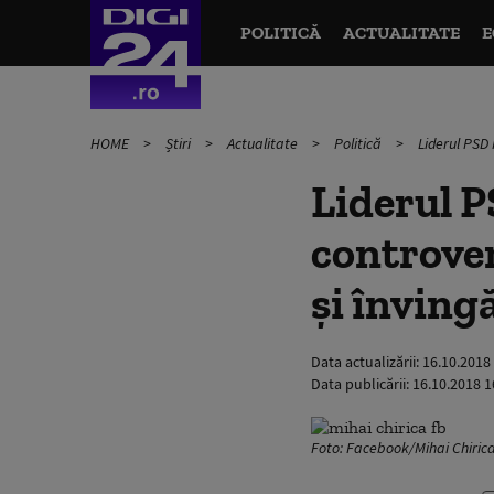
POLITICĂ
ACTUALITATE
E
HOME
Știri
Actualitate
Politică
Liderul PSD 
Liderul P
controver
şi înving
Data actualizării:
16.10.2018
Data publicării:
16.10.2018 1
Foto: Facebook/Mihai Chiric