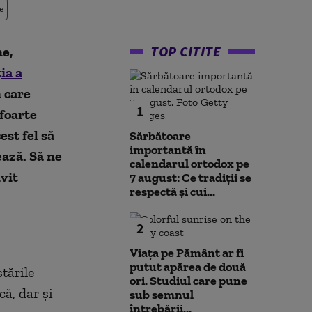
e
TOP CITITE
ne,
ia a
n care
1
"foarte
est fel să
Sărbătoare
importantă în
ează. Să ne
calendarul ortodox pe
ivit
7 august: Ce tradiții se
respectă și cui...
2
Viața pe Pământ ar fi
putut apărea de două
tările
ori. Studiul care pune
ă, dar şi
sub semnul
întrebării...