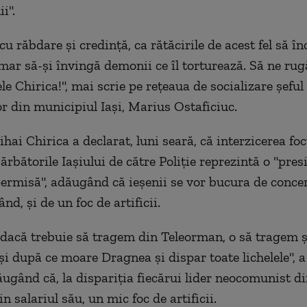
i".
u răbdare şi credinţă, ca rătăcirile de acest fel să înc
ar să-şi învingă demonii ce îl torturează. Să ne rug
le Chirica!", mai scrie pe reţeaua de socializare şeful 
r din municipiul Iaşi, Marius Ostaficiuc.
ai Chirica a declarat, luni seară, că interzicerea foc
 Sărbătorile Iaşiului de către Poliţie reprezintă o "pres
permisă", adăugând că ieşenii se vor bucura de concer
nd, şi de un foc de artificii.
 dacă trebuie să tragem din Teleorman, o să tragem şi
 şi după ce moare Dragnea şi dispar toate lichelele", 
ăugând că, la dispariţia fiecărui lider neocomunist d
din salariul său, un mic foc de artificii.