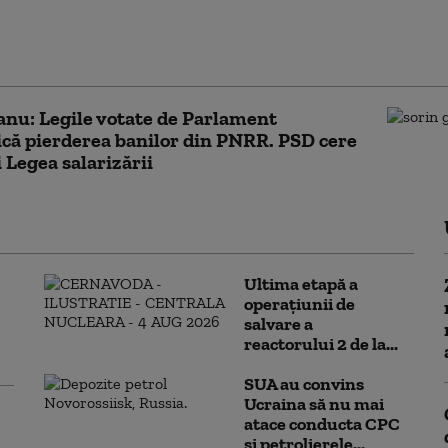
ză PNL şi USR că au blocat 771 milioane euro
a-l proteja pe Dominic Fritz, după
area Legii Integrității la CCR
nu: Legile votate de Parlament
că pierderea banilor din PNRR. PSD cere
 Legea salarizării
Ultima etapă a
operațiunii de
salvare a
reactorului 2 de la...
SUA au convins
Ucraina să nu mai
atace conducta CPC
şi petrolierele...