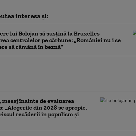
utea interesa și:
cere lui Bolojan să susțină la Bruxelles
rea centralelor pe cărbune: „României nu i se
ere să rămână în beznă”
eacție a PSD după ce
 a acuzat modificări cu
olitică la Legea ANI
, mesaj înainte de evaluarea
: „Alegerile din 2028 se apropie.
riscul recăderii în populism și