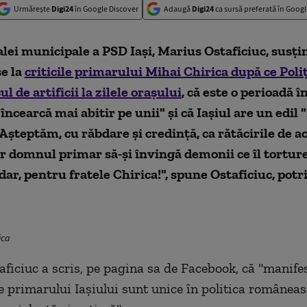
Urmărește
Digi24
în Google Discover
Adaugă
Digi24
ca sursă preferată în Googl
ialei municipale a PSD Iaşi, Marius Ostaficiuc, susţi
e la
criticile primarului Mihai Chirica după ce Poliţ
ul de artificii la zilele oraşului
, că este o perioadă î
 încearcă mai abitir pe unii" şi că Iaşiul are un edil 
"Aşteptăm, cu răbdare şi credinţă, ca rătăcirile de ac
ar domnul primar să-şi învingă demonii ce îl tortur
ar, pentru fratele Chirica!", spune Ostaficiuc, potr
ica
ficiuc a scris, pe pagina sa de Facebook, că "manifes
e primarului Iaşiului sunt unice în politica româneasc