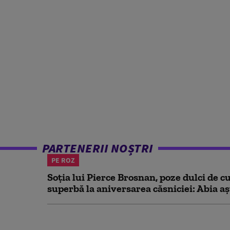
PARTENERII NOȘTRI
PE ROZ
Soția lui Pierce Brosnan, poze dulci de cu
superbă la aniversarea căsniciei: Abia aș