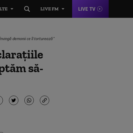
LIVE TV
LTE
LIVE FM
 învingă demonii ce îl torturează”
larațiile
eptăm să-