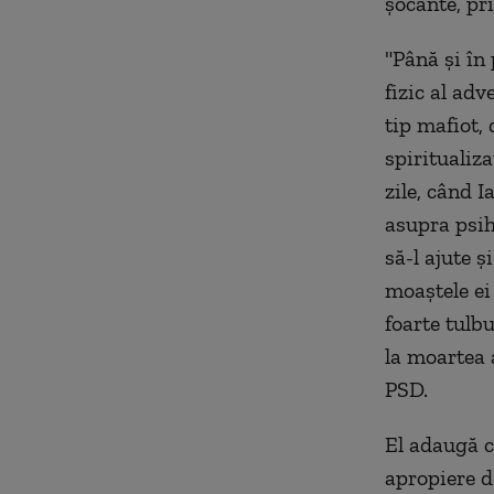
şocante, pri
"Până şi în 
fizic al adv
tip mafiot, 
spiritualiza
zile, când I
asupra psih
să-l ajute ş
moaştele ei
foarte tulbu
la moartea a
PSD.
El adaugă c
apropiere de