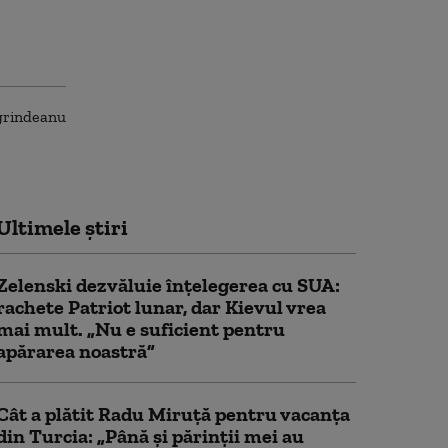
Ultimele știri
Zelenski dezvăluie înțelegerea cu SUA:
rachete Patriot lunar, dar Kievul vrea
mai mult. „Nu e suficient pentru
apărarea noastră”
Cât a plătit Radu Miruță pentru vacanța
din Turcia: „Până și părinții mei au