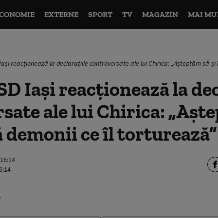
CONOMIE
EXTERNE
SPORT
TV
MAGAZIN
MAI MU
Iași reacționează la declarațiile controversate ale lui Chirica: „Aşteptăm să-şi
SD Iași reacționează la dec
sate ale lui Chirica: „Aşt
ă demonii ce îl torturează”
 16:14
6:14
a