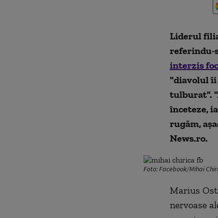
Liderul fil
referindu-s
interzis foc
"diavolul îi
tulburat". 
înceteze, i
rugăm, aşad
News.ro.
Foto: Facebook/Mihai Chir
Marius Osta
nervoase al