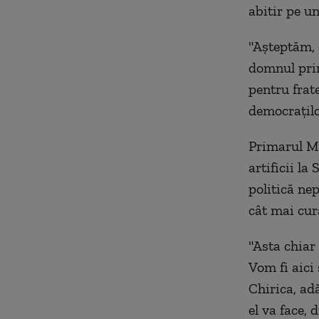
abitir pe uni
"Aşteptăm, c
domnul prim
pentru frate
democraţilo
Primarul Mih
artificii la
politică ne
cât mai curâ
"Asta chiar
Vom fi aici
Chirica, ad
el va face, 