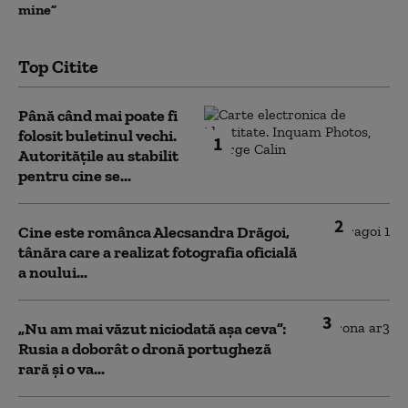
mine”
Top Citite
Până când mai poate fi
folosit buletinul vechi.
1
Autoritățile au stabilit
pentru cine se...
2
Cine este românca Alecsandra Drăgoi,
tânăra care a realizat fotografia oficială
a noului...
3
„Nu am mai văzut niciodată așa ceva”:
Rusia a doborât o dronă portugheză
rară și o va...