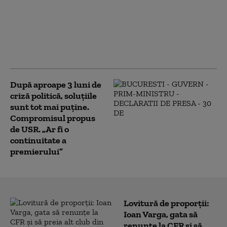
votul Parlamentului.
Ceartă pe averile
partenerilor: „Cu
amantele nu sunt
relații ca între soți”
După aproape 3 luni de
criză politică, soluțiile
sunt tot mai puține.
Compromisul propus
de USR. „Ar fi o
continuitate a
premierului”
Lovitură de proporții:
Ioan Varga, gata să
renunțe la CFR și să