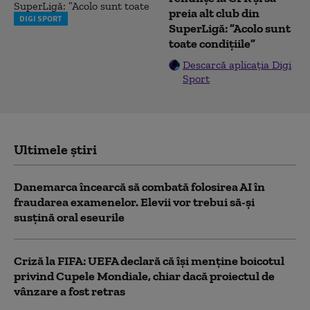
preia alt club din
DIGI SPORT
SuperLigă: ”Acolo sunt
toate condițiile”
Descarcă aplicația Digi
Sport
Ultimele știri
Danemarca încearcă să combată folosirea AI în
fraudarea examenelor. Elevii vor trebui să-şi
susţină oral eseurile
Criză la FIFA: UEFA declară că îşi menţine boicotul
privind Cupele Mondiale, chiar dacă proiectul de
vânzare a fost retras