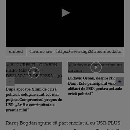
0
embed
seconds
of
0
seconds
Ludovic Orban, despre Nicușor
Dan: „Este principalul vinovat,
alături de PSD, pentru actuala
După aproape 3 luni de criză
criză politică”
politică, soluțiile sunt tot mai
puține. Compromisul propus de
USR. „Ar fi o continuitate a
premierului”
Rareș Bogdan spune că parteneriatul cu USR-PLUS