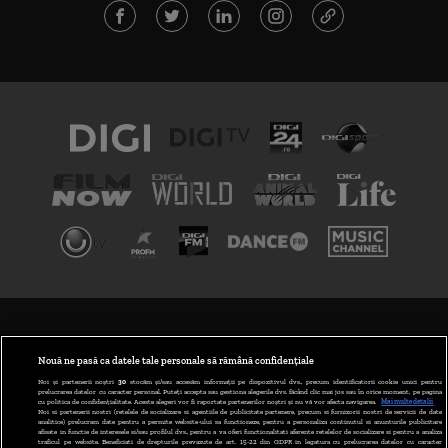
TERMENI ȘI CONDIȚII
POLITICA DE CONFIDENȚIALITATE
Nouă ne pasă ca datele tale personale să rămână confidențiale
Noi și partenerii noștri
30
stocăm și/sau accesăm informații pe dispozitivul dvs., precum identificatorii cookie unici pentru
prelucrarea datelor cu caracter personal. Puteți accepta sau gestiona alegerile dvs. făcând clic mai jos sau în orice moment, pe pagina
ABONARE DIGI TV
cu politica de confidențialitate. Aceste alegeri vor fi raportate partenerilor noștri și nu vă vor afecta navigarea.
Mai multe detalii
Noi si partenerii nostri (retelele de socializare si agentiile de publicitate partenere, precum si furnizorii nostri de servicii de date
analitice) prelucram date pentru a permite website-ului sa functioneze, pentru a personaliza continutul si anunturile publicitare
GESTIONAȚI PREFERINȚELE
afisate in functie de interesele si/sau profilul dvs., pentru a va oferi functionalitati aferente retelelor de socializare si pentru a analiza
traficul pe website. Beneficiati de drepturile prevazute de art. 15-22 din GDPR in legatura cu prelucrarea datelor cu caracter