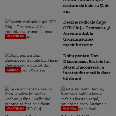
costum de baie, la 51 de
ani
Decizie radicală după
CFR Cluj – Tromso 0-5!
Au renunțat la
FANATIK.RO
transmisiunea
meciului retur
Doliu pentru Dan
Diaconescu. Fratele lui,
Mario Diaconescu, a
CANCAN
încetat din viață la doar
60 de ani
FANATIK.RO
FILM NOW