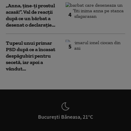
„Anna, ţine-ţi prostul
acasă!”. Val de reacții
4
după ce un bărbat a
desenat o declarație...
Tupeul unui primar
5
PSD după ce a încasat
despăgubiri pentru
secetă, iar apoi a
vândut...
București Băneasa, 21°C