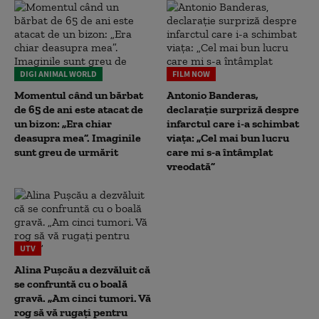
DIGI ANIMAL WORLD
FILM NOW
Momentul când un bărbat
Antonio Banderas,
de 65 de ani este atacat de
declarație surpriză despre
un bizon: „Era chiar
infarctul care i-a schimbat
deasupra mea”. Imaginile
viața: „Cel mai bun lucru
sunt greu de urmărit
care mi s-a întâmplat
vreodată”
UTV
Alina Pușcău a dezvăluit că
se confruntă cu o boală
gravă. „Am cinci tumori. Vă
rog să vă rugați pentru