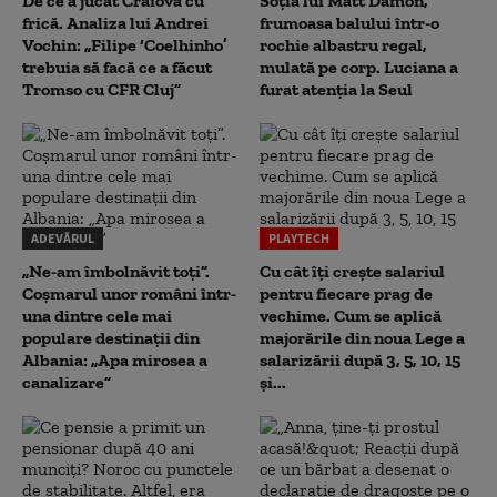
De ce a jucat Craiova cu
Soția lui Matt Damon,
frică. Analiza lui Andrei
frumoasa balului într-o
Vochin: „Filipe ‘Coelhinho’
rochie albastru regal,
trebuia să facă ce a făcut
mulată pe corp. Luciana a
Tromso cu CFR Cluj”
furat atenția la Seul
ADEVĂRUL
PLAYTECH
„Ne-am îmbolnăvit toți”.
Cu cât îți crește salariul
Coșmarul unor români într-
pentru fiecare prag de
una dintre cele mai
vechime. Cum se aplică
populare destinații din
majorările din noua Lege a
Albania: „Apa mirosea a
salarizării după 3, 5, 10, 15
canalizare”
și...