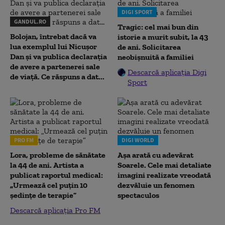
DIGI SPORT
GANDUL.RO
Tragic: cel mai bun din
Bolojan, întrebat dacă va
istorie a murit subit, la 43
lua exemplul lui Nicușor
de ani. Solicitarea
Dan și va publica declarația
neobișnuită a familiei
de avere a partenerei sale
Descarcă aplicația Digi
de viață. Ce răspuns a dat...
Sport
PRO FM
DIGI WORLD
Lora, probleme de sănătate
Așa arată cu adevărat
la 44 de ani. Artista a
Soarele. Cele mai detaliate
publicat raportul medical:
imagini realizate vreodată
„Urmează cel puțin 10
dezvăluie un fenomen
ședințe de terapie”
spectaculos
Descarcă aplicația Pro FM