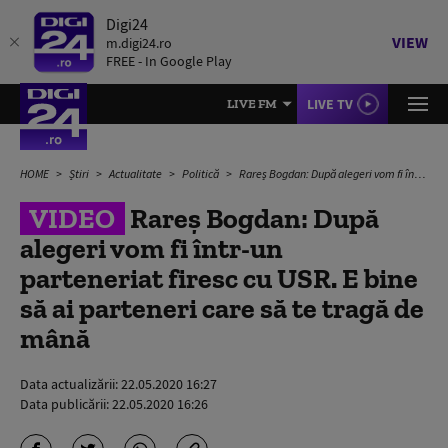
Digi24
VIEW
m.digi24.ro
FREE - In Google Play
LIVE TV
LIVE FM
HOME
Știri
Actualitate
Politică
Rareș Bogdan: După alegeri vom fi într-un parteneriat firesc cu USR. E bine să ai parteneri care să te tragă de mână
VIDEO
Rareș Bogdan: După
alegeri vom fi într-un
parteneriat firesc cu USR. E bine
să ai parteneri care să te tragă de
mână
Data actualizării:
22.05.2020 16:27
Data publicării:
22.05.2020 16:26