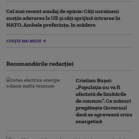
Cel mai recent sondaj de opinie: Câți ucraineni
susțin aderarea la UE și câți sprijină intrarea în
NATO. Ambele preferințe, în scădere
CITEȘTE MAI MULTE
Recomandările redacţiei
Cristian Bușoi:
„Populația nu va fi
afectată de limitările
de consum”. Ce măsuri
pregătește Guvernul
dacă se agravează criza
energetică