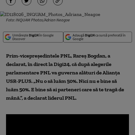
Foto: INQUAM Photos/Adrian Neagoe
Urmărește
Digi24
în Google
Adaugă
Digi24
ca sursă preferată în
Discover
Google
Prim-vicepreședintele PNL, Rareș Bogdan, a
declarat, în direct la Digi24, că după alegerile
parlamentare PNL va guverna alături de Alianța
USR-PLUS. „Nu o să luăm 50%. Nici nu e bine să
luăm 50%. E bine să ai parteneri care să te tragă de
mână.”, a declarat liderul PNL.