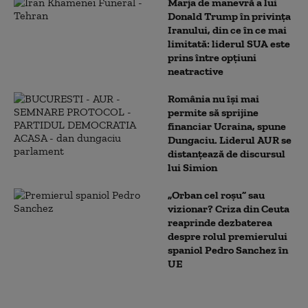
Marja de manevră a lui
Donald Trump în privința
Iranului, din ce în ce mai
limitată: liderul SUA este
prins între opțiuni
neatractive
România nu își mai
permite să sprijine
financiar Ucraina, spune
Dungaciu. Liderul AUR se
distanțează de discursul
lui Simion
„Orban cel roșu” sau
vizionar? Criza din Ceuta
reaprinde dezbaterea
despre rolul premierului
spaniol Pedro Sanchez în
UE