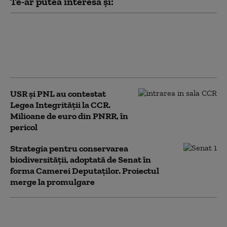
Te-ar putea interesa și:
PSD acuză PNL şi USR că au blocat
771 milioane euro pentru a-l proteja
pe Dominic Fritz, după contestarea
Legii Integrității la CCR
USR și PNL au contestat
Legea Integrității la CCR.
Milioane de euro din PNRR, în
pericol
Strategia pentru conservarea
biodiversității, adoptată de Senat în
forma Camerei Deputaților. Proiectul
merge la promulgare
Noua Lege a
Integrității a trecut de