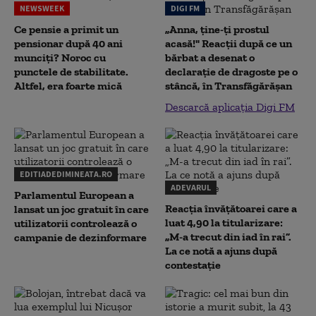
NEWSWEEK
DIGI FM
Ce pensie a primit un
„Anna, ţine-ţi prostul
pensionar după 40 ani
acasă!" Reacţii după ce un
munciți? Noroc cu
bărbat a desenat o
punctele de stabilitate.
declaraţie de dragoste pe o
Altfel, era foarte mică
stâncă, în Transfăgărăşan
Descarcă aplicația Digi FM
EDITIADEDIMINEATA.RO
ADEVARUL
Parlamentul European a
Reacția învățătoarei care a
lansat un joc gratuit în care
luat 4,90 la titularizare:
utilizatorii controlează o
„M-a trecut din iad în rai”.
campanie de dezinformare
La ce notă a ajuns după
contestație