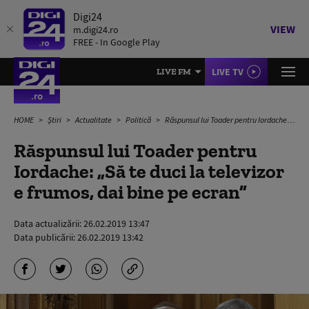
Digi24
VIEW
m.digi24.ro
FREE - In Google Play
LIVE TV
LIVE FM
HOME
Știri
Actualitate
Politică
Răspunsul lui Toader pentru Iordache: „Să te duci la televizor e frumos, dai bine pe ecran”
Răspunsul lui Toader pentru
Iordache: „Să te duci la televizor
e frumos, dai bine pe ecran”
Data actualizării:
26.02.2019 13:47
Data publicării:
26.02.2019 13:42