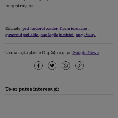
magistraților.
Etichete:
psd
tudorel toader
florin iordache
guvernul psd-alde
oug legile justitiei
oug 7/2019
Urmărește știrile Digi24.ro și pe
Google News
Te-ar putea interesa și:
Dan Motreanu, reacție
după menținerea
ratingului de țară: „Nu