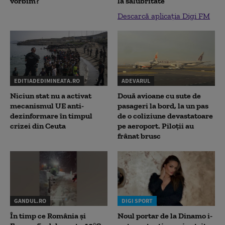
vorbim?
la salubritate
Descarcă aplicația Digi FM
EDITIADEDIMINEATA.RO
ADEVARUL
Niciun stat nu a activat
Două avioane cu sute de
mecanismul UE anti-
pasageri la bord, la un pas
dezinformare în timpul
de o coliziune devastatoare
crizei din Ceuta
pe aeroport. Piloții au
frânat brusc
GANDUL.RO
DIGI SPORT
În timp ce România și
Noul portar de la Dinamo i-