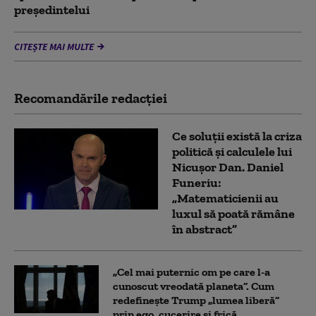
președintelui
CITEȘTE MAI MULTE
Recomandările redacţiei
Ce soluții există la criza
politică și calculele lui
Nicușor Dan. Daniel
Funeriu:
„Matematicienii au
luxul să poată rămâne
în abstract”
„Cel mai puternic om pe care l-a
cunoscut vreodată planeta”. Cum
redefinește Trump „lumea liberă”
prin ego, cucerire și frică