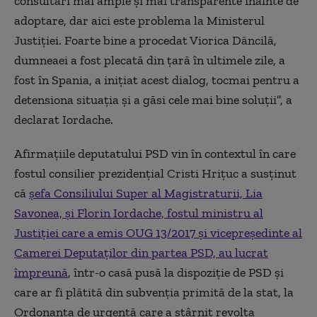
consultări mai ample şi mai transparente înainte de
adoptare, dar aici este problema la Ministerul
Justiţiei. Foarte bine a procedat Viorica Dăncilă,
dumneaei a fost plecată din ţară în ultimele zile, a
fost în Spania, a iniţiat acest dialog, tocmai pentru a
detensiona situaţia şi a găsi cele mai bine soluţii”, a
declarat Iordache.
Afirmațiile deputatului PSD vin în contextul în care
fostul consilier prezidențial Cristi Hrițuc a susținut
că
șefa Consiliului Super al Magistraturii, Lia
Savonea, și Florin Iordache, fostul ministru al
Justiției care a emis OUG 13/2017 și vicepreşedinte al
Camerei Deputaților din partea PSD, au lucrat
împreună
, într-o casă pusă la dispoziție de PSD și
care ar fi plătită din subvenția primită de la stat, la
Ordonanța de urgență care a stârnit revolta