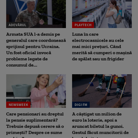
ADEVĂRUL
PLAYTECH
Armata SUA l-a demis pe
Luna în care
generalul care coordonează
electrocasnicele au cele
sprijinul pentru Ucraina.
mai mici prețuri. Când
Un fost oficial invocă
merită să cumperi o mașină
probleme legate de
de spălat sau un frigider
consumul de...
NEWSWEEK
DIGI FM
Care pensionari au dreptul
A câștigat un milion de
la pensie suplimentară?
euro la loterie, apoi a
Trebuie depusă cerere să o
aruncat biletul la gunoi.
primești? Despre ce sume
Gestul făcut muncitorii de