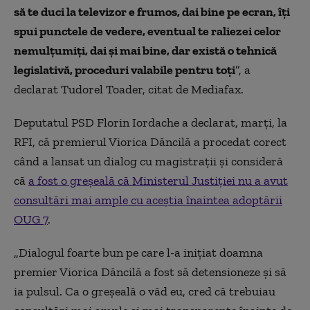
să te duci la televizor e frumos, dai bine pe ecran, îţi
spui punctele de vedere, eventual te raliezei celor
nemulţumiţi, dai şi mai bine, dar există o tehnică
legislativă, proceduri valabile pentru toţi
”, a
declarat Tudorel Toader, citat de Mediafax.
Deputatul PSD Florin Iordache a declarat, marți, la
RFI, că premierul Viorica Dăncilă a procedat corect
când a lansat un dialog cu magistraţii şi consideră
că
a fost o greşeală că Ministerul Justiţiei nu a avut
consultări mai ample cu aceştia înaintea adoptării
OUG 7
.
„Dialogul foarte bun pe care l-a iniţiat doamna
premier Viorica Dăncilă a fost să detensioneze şi să
ia pulsul. Ca o greşeală o văd eu, cred că trebuiau