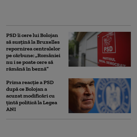
putem reveni la iluzia
că există bani fără
limită”
PSD îi cere lui Bolojan
să susțină la Bruxelles
repornirea centralelor
pe cărbune: „României
nu i se poate cere să
rămână în beznă”
Prima reacție a PSD
după ce Bolojan a
acuzat modificări cu
țintă politică la Legea
ANI
Bolojan, mesaj înainte
de evaluarea Moody's: