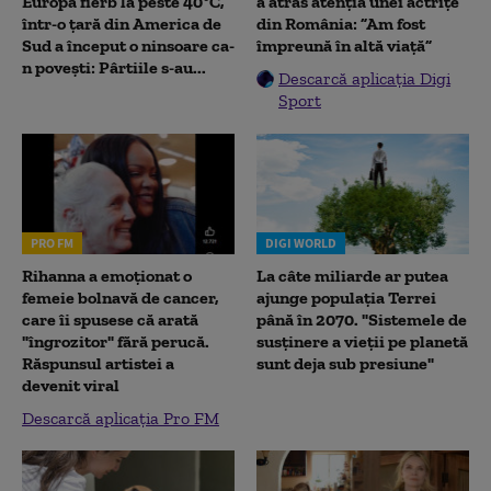
Europa fierb la peste 40°C,
a atras atenția unei actrițe
într-o țară din America de
din România: ”Am fost
Sud a început o ninsoare ca-
împreună în altă viață”
n povești: Pârtiile s-au...
Descarcă aplicația Digi
Sport
PRO FM
DIGI WORLD
Rihanna a emoționat o
La câte miliarde ar putea
femeie bolnavă de cancer,
ajunge populația Terrei
care îi spusese că arată
până în 2070. "Sistemele de
"îngrozitor" fără perucă.
susținere a vieții pe planetă
Răspunsul artistei a
sunt deja sub presiune"
devenit viral
Descarcă aplicația Pro FM