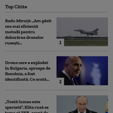
Top Citite
Radu Miruță: „Am găsit
cea mai eficientă
metodă pentru
doborârea dronelor
1
rusești...
Drona care a explodat
în Bulgaria, aproape de
România, a fost
identificată. Ce arată...
2
„Toată lumea este
speriată”. Elita rusă se
teme că FSB „scapă de