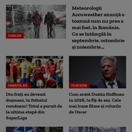
Meteorologii
Accuweather anunță o
toamnă cum nu prea a
mai fost, în România.
Ce se întâmplă în
CANCAN
septembrie, octombrie
și noiembrie...
FANATIK.RO
FILM NOW
Din frați au devenit
Cum arată Dustin Hoffman
dușmani, în fotbalul
în 2026, la 89 de ani. Cele
românesc! Totul a pornit de
mai bune filme și rolurile
la ultima etapă din
de Oscar
SuperLiga