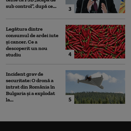
sub control”, după ce...
3
Legătura dintre
consumul de ardei iute
și cancer. Ce a
descoperit un nou
4
studiu
Incident grav de
securitate: O dronă a
intrat din România în
Bulgaria şi a explodat
5
la...