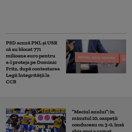
„Alegerile din 2028 se
apropie. Crește riscul
recăderii în populism și
risipă”
PSD acuză PNL şi USR
că au blocat 771
milioane euro pentru
a-l proteja pe Dominic
Fritz, după contestarea
Legii Integrității la
CCR
”Meciul anului”: în
minutul 10, oaspeții
conduceau cu 3-0, însă
abia apoi a urmat