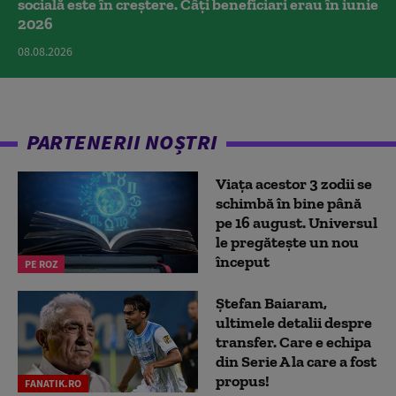
socială este în creștere. Câți beneficiari erau în iunie
2026
08.08.2026
PARTENERII NOȘTRI
Viața acestor 3 zodii se
schimbă în bine până
pe 16 august. Universul
le pregătește un nou
început
PE ROZ
Ștefan Baiaram,
ultimele detalii despre
transfer. Care e echipa
din Serie A la care a fost
propus!
FANATIK.RO