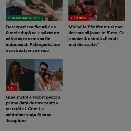
DIGI ANIMAL WORLD
FILM NOW
Descoperirea făcută de o
Michelle Pfeiffer nu-și mai
femeie după ce a salvat un
dorește să joace în filme. Ce
câine care urma sa fie
a cucerit-o total: „E mult
eutanasiat. Patrupedul are
mai distractiv”
o rasă extrem de rară
UTV
Gina Pistol a vorbit pentru
prima dată despre relația
cu tatăl ei. Cum i-a
schimbat viața fiica sa,
Josephine