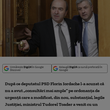
Urmărește
Digi24
în Google
Adaugă
Digi24
ca sursă preferată în
Discover
Google
După ce deputatul PSD Florin Iordache l-a acuzat că
nu a avut „consultări mai ample” pe ordonanța de
urgență care a modificat, din nou, substanțial, legile
Justiției, ministrul Tudorel Toader a venit cu un