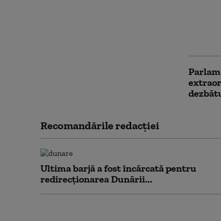
Senator
judecat
General
pentru 
Parlame
extraor
dezbăt
Recomandările redacţiei
Ultima barjă a fost încărcată pentru
redirecționarea Dunării...