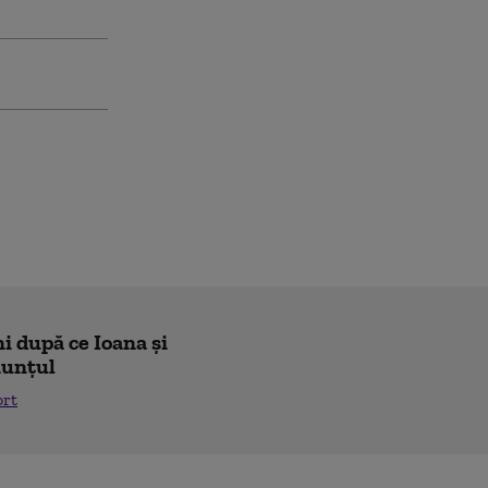
i după ce Ioana și
nunțul
ort