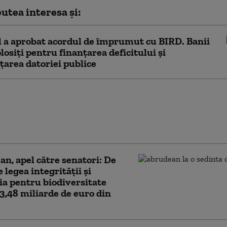
utea interesa și:
 a aprobat acordul de împrumut cu BIRD. Banii
olosiți pentru finanțarea deficitului și
țarea datoriei publice
ia naţională pentru conservarea
rsităţii, adoptată de Camera
ilor. Proiectul merge din nou în
n, apel către senatori: De
 legea integrității și
ia pentru biodiversitate
3,48 miliarde de euro din