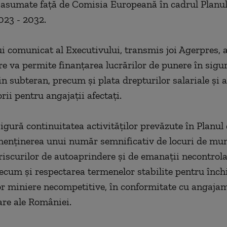
r asumate faţă de Comisia Europeană în cadrul Planul
023 - 2032.
ui comunicat al Executivului, transmis joi Agerpres, 
e va permite finanţarea lucrărilor de punere în sigu
in subteran, precum şi plata drepturilor salariale şi a
ii pentru angajaţii afectaţi.
sigură continuitatea activităţilor prevăzute în Planul
menţinerea unui număr semnificativ de locuri de mu
riscurilor de autoaprindere şi de emanaţii necontrol
ecum şi respectarea termenelor stabilite pentru înch
or miniere necompetitive, în conformitate cu angaja
are ale României.