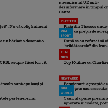
mecanismul UE anti-
dezinformare în timpul cr
Ceuta
PLAYTECH
nței? „Nu vă obligă nimeni
Plaja din Thassos unde 
DIGI
spun că prețurile au exp
SPORT
ce un bărbat a desenat o
După ce au refuzat să câ
"trădătoarele" din Iran
FILM
NOW
CRBL asupra fiicei lor: „A
Top 10 filme cu Charlize
NEWSWEEK
incoln sunt epuizați și
Pensionarii așteaptă azi
DIGI
înghețate sau crescute 
WORLD
ele partenerei lui
Canicula pune presiune
ignorate niciodată, potr