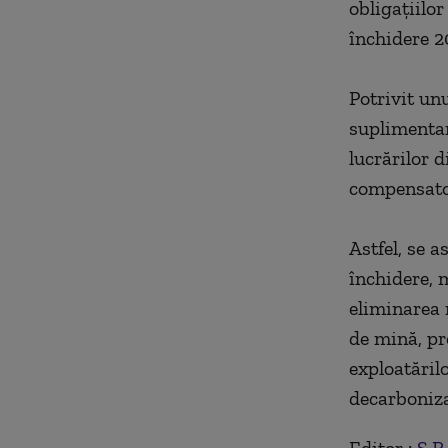
obligaţiilo
închidere 2
Potrivit un
suplimentar
lucrărilor d
compensator
Astfel, se a
închidere, 
eliminarea 
de mină, pr
exploatăril
decarboniz