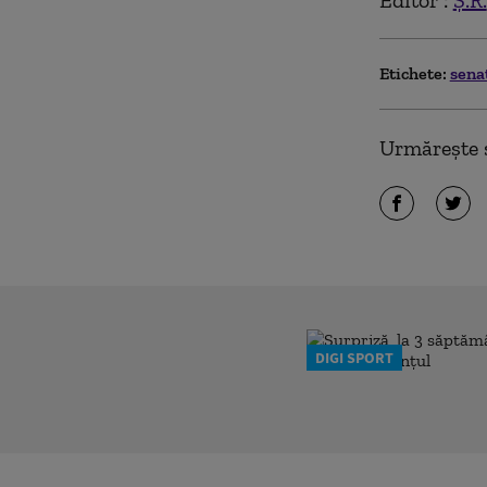
Editor :
Ș.R.
Etichete:
sena
Urmărește ș
DIGI SPORT