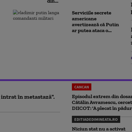
din...
Serviciile secrete
americane
avertizează că Putin
ar putea ataca o...
CANCAN
 intrat în metastază".
Episodul extrem din dosar
Cătălin Avramescu, cercet
DIICOT: 'A plecat în pădur
EDITIADEDIMINEATA.RO
Niciun stat nu a activat