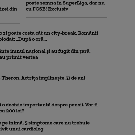
poate semna în SuperLiga, dar nu
izei din
cu FCSB! Exclusiv
o zi poate costa cât un city-break. Românii
lodat: „După o oră...
nte imnul naţional şi au fugit din ţară,
 au primit vestea
 Theron. Actrița împlinește 51 de ani
 o decizie importantă despre pensii. Vor fi
cu 200 lei?
 pe inimă. 5 simptome care nu trebuie
ivit unui cardiolog