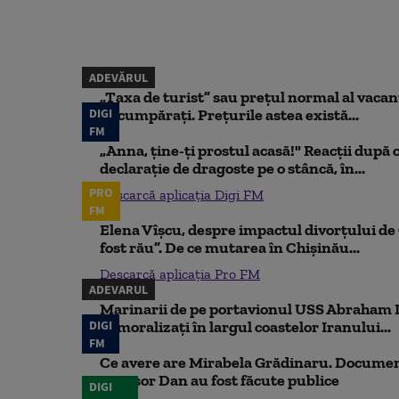
ADEVĂRUL
„Taxa de turist” sau prețul normal al vaca
DIGI
să cumpărați. Prețurile astea există...
FM
„Anna, ţine-ţi prostul acasă!" Reacţii după 
declaraţie de dragoste pe o stâncă, în...
PRO
Descarcă aplicația Digi FM
FM
Elena Vîșcu, despre impactul divorțului de 
fost rău”. De ce mutarea în Chișinău...
Descarcă aplicația Pro FM
ADEVARUL
Marinarii de pe portavionul USS Abraham L
DIGI
demoralizați în largul coastelor Iranului...
FM
Ce avere are Mirabela Grădinaru. Document
Nicușor Dan au fost făcute publice
DIGI