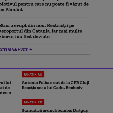
Motivul pentru care nu poate fi văzut de
pe Pământ
Etna a erupt din nou. Restricții pe
aeroportul din Catania, iar mai multe
zboruri au fost deviate
CITEȘTE MAI MULTE
FANATIK.RO
ul lui
Antonio Folha e out de la CFR Cluj!
at de
Reacția șoc a lui Cadu. Exclusiv
e cu o
FANATIK.RO
Șumudică aruncă bomba: Drăguș