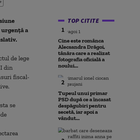
e
TOP CITITE
esiune
1
 urgenţă a
slativ.
Cine este românca
Alecsandra Drăgoi,
tânăra care a realizat
ctul de lege
fotografia oficială a
noului...
I din
uri fiscal-
2
ive.
Tupeul unui primar
PSD după ce a încasat
sta se
despăgubiri pentru
secetă, iar apoi a
 de
vândut...
ectarea