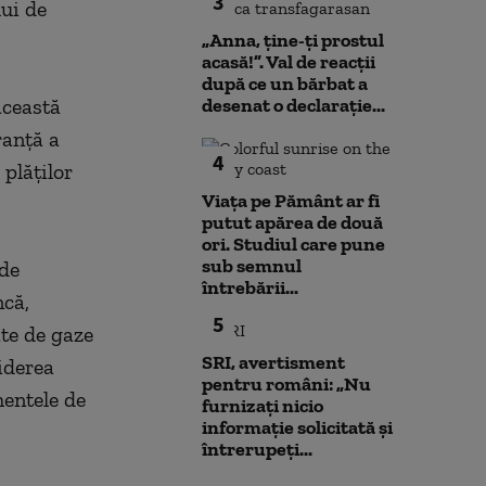
3
ui de
„Anna, ţine-ţi prostul
acasă!”. Val de reacții
după ce un bărbat a
această
desenat o declarație...
ranţă a
4
 plăţilor
Viața pe Pământ ar fi
putut apărea de două
ori. Studiul care pune
sub semnul
 de
întrebării...
ncă,
5
ate de gaze
SRI, avertisment
iderea
pentru români: „Nu
mentele de
furnizați nicio
informație solicitată și
întrerupeți...