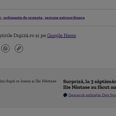
t
ordonanta de urgenta
sesiune extraordinara
tirile Digi24.ro și pe
Google News
Surpriză, la 3 săptămân
Ilie Năstase au făcut a
Descarcă aplicația Digi Sp