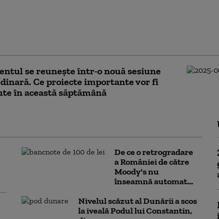
ul Paul Pintea a fost trimis în
ă de procurorii Parchetului
 (surse). Mai are o condamnare
aceeași faptă
ntul se reunește într-o nouă sesiune
dinară. Ce proiecte importante vor fi
ute în această săptămână
De ce o retrogradare
a României de către
Moody's nu
înseamnă automat...
Nivelul scăzut al Dunării a scos
la iveală Podul lui Constantin,