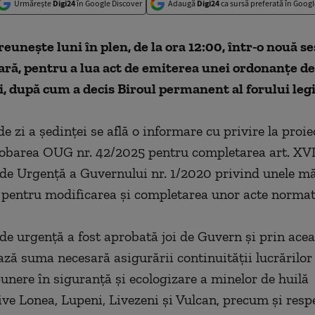
Urmărește
Digi24
în Google Discover
Adaugă
Digi24
ca sursă preferată în Googl
reuneşte luni în plen, de la ora 12:00, într-o nouă s
ră, pentru a lua act de emiterea unei ordonanţe de
 după cum a decis Biroul permanent al forului legi
e zi a şedinţei se află o informare cu privire la proie
obarea OUG nr. 42/2025 pentru completarea art. XVI
e Urgenţă a Guvernului nr. 1/2020 privind unele măs
 pentru modificarea şi completarea unor acte normat
e urgenţă a fost aprobată joi de Guvern şi prin acea
ză suma necesară asigurării continuităţii lucrărilor
punere în siguranţă şi ecologizare a minelor de huilă
ve Lonea, Lupeni, Livezeni şi Vulcan, precum şi resp