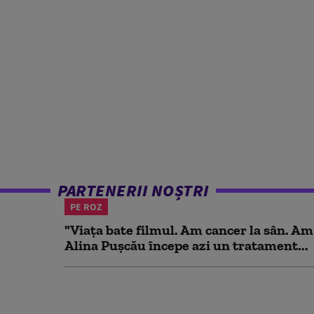
PARTENERII NOȘTRI
PE ROZ
"Viața bate filmul. Am cancer la sân. Am
Alina Pușcău începe azi un tratament...