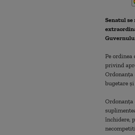
Senatul se 
extraordina
Guvernului,
Pe ordinea d
privind apr
Ordonanţa d
bugetare şi
Ordonanţa d
suplimentea
închidere, 
necompetiti