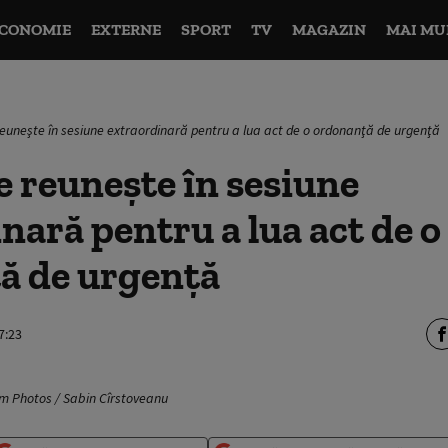
CONOMIE
EXTERNE
SPORT
TV
MAGAZIN
MAI MU
reuneşte în sesiune extraordinară pentru a lua act de o ordonanţă de urgenţă
e reuneşte în sesiune
nară pentru a lua act de o
ă de urgenţă
7:23
am Photos / Sabin Cîrstoveanu