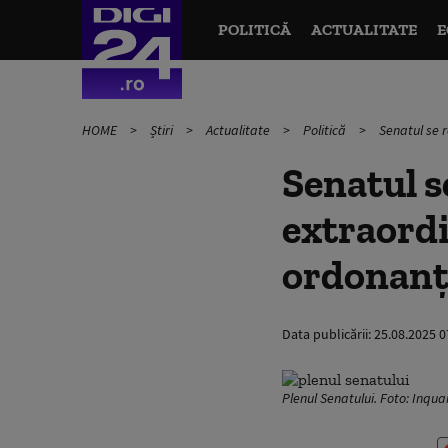
POLITICĂ
ACTUALITATE
E
HOME
Știri
Actualitate
Politică
Senatul se 
Senatul s
extraordi
ordonanţ
Data publicării:
25.08.2025 0
Plenul Senatului. Foto: Inqu