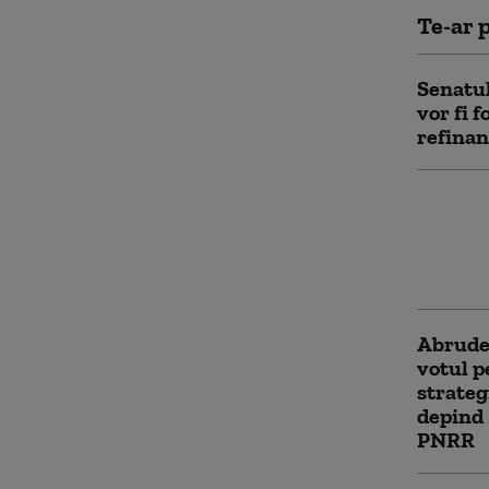
Te-ar p
Senatul
vor fi f
refinan
Strateg
biodive
Deputaț
Senat
Abrudea
votul pe
strateg
depind 
PNRR