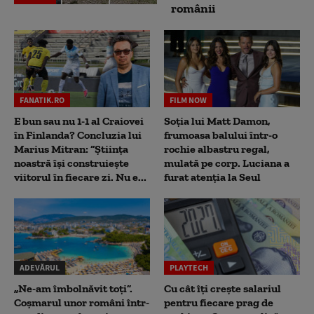
românii
FANATIK.RO
FILM NOW
E bun sau nu 1-1 al Craiovei
Soția lui Matt Damon,
în Finlanda? Concluzia lui
frumoasa balului într-o
Marius Mitran: “Știința
rochie albastru regal,
noastră își construiește
mulată pe corp. Luciana a
viitorul în fiecare zi. Nu e...
furat atenția la Seul
ADEVĂRUL
PLAYTECH
„Ne-am îmbolnăvit toți”.
Cu cât îți crește salariul
Coșmarul unor români într-
pentru fiecare prag de