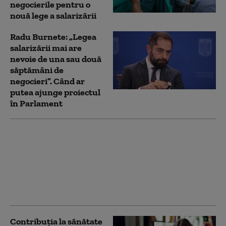
negocierile pentru o
nouă lege a salarizării
Radu Burnete: „Legea
salarizării mai are
nevoie de una sau două
săptămâni de
negocieri”. Când ar
putea ajunge proiectul
în Parlament
Pîslaru îi critică pe
sindicaliștii care au
refuzat negocierile pe
legea salarizării:
„Dialogul niciodată n-a
stricat în democrație”
Contribuția la sănătate