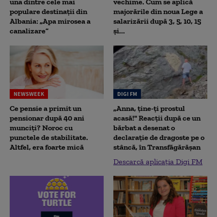
una dintre cele mai
vechime. Cum se aplică
populare destinații din
majorările din noua Lege a
Albania: „Apa mirosea a
salarizării după 3, 5, 10, 15
canalizare”
și...
NEWSWEEK
DIGI FM
Ce pensie a primit un
„Anna, ţine-ţi prostul
pensionar după 40 ani
acasă!" Reacţii după ce un
munciți? Noroc cu
bărbat a desenat o
punctele de stabilitate.
declaraţie de dragoste pe o
Altfel, era foarte mică
stâncă, în Transfăgărăşan
Descarcă aplicația Digi FM