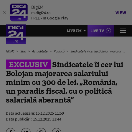
Digi24
VIEW
m.digi24.ro
FREE - In Google Play
LIVE TV
LIVE FM
HOME
Știri
Actualitate
Politică
Sindicatele îi cer lui Bolojan majorarea salariului minim cu 300 de lei. „România, un paradis fiscal, cu o politică salarială aberantă”
EXCLUSIV
Sindicatele îi cer lui
Bolojan majorarea salariului
minim cu 300 de lei. „România,
un paradis fiscal, cu o politică
salarială aberantă”
Data actualizării:
15.12.2025 11:59
Data publicării:
15.12.2025 11:44