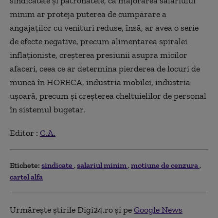
sindicatele şi patronatele, că majorarea salariului
minim ar proteja puterea de cumpărare a
angajaţilor cu venituri reduse, însă, ar avea o serie
de efecte negative, precum alimentarea spiralei
inflaţioniste, creşterea presiunii asupra micilor
afaceri, ceea ce ar determina pierderea de locuri de
muncă în HORECA, industria mobilei, industria
uşoară, precum şi creşterea cheltuielilor de personal
în sistemul bugetar.
Editor :
C.A.
Etichete:
sindicate
salariul minim
motiune de cenzura
cartel alfa
Urmărește știrile Digi24.ro și pe
Google News