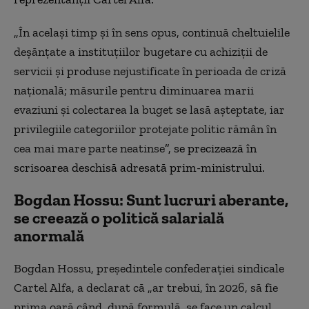
„În același timp și în sens opus, continuă cheltuielile
deșănțate a instituțiilor bugetare cu achiziții de
servicii și produse nejustificate în perioada de criză
națională; măsurile pentru diminuarea marii
evaziuni și colectarea la buget se lasă așteptate, iar
privilegiile categoriilor protejate politic rămân în
cea mai mare parte neatinse
”, se precizează în
scrisoarea deschisă adresată prim-ministrului.
Bogdan Hossu: Sunt lucruri aberante,
s
e creează o politică salarială
anormală
Bogdan Hossu, președintele confederației sindicale
Cartel Alfa, a declarat că „ar trebui, în 2026, să fie
prima oară când, după formulă, se face un calcul