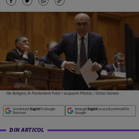
Ilie Bolojan, în Parlament Foto: I acquam Photos / Octav Ganea
Urmărește
Digi24
în Google
Adaugă
Digi24
ca sursă preferată în
Discover
Google
DIN ARTICOL