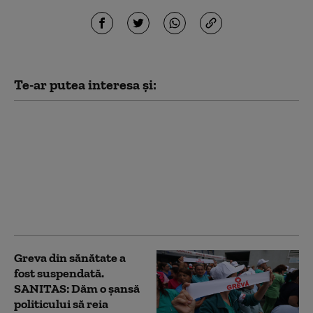
Te-ar putea interesa și:
Noua lege a salarizării:
Ce au negociat
sindicatele din
Sănătate. Este „pragul
minim de la care
proiectul poate deveni
acceptabil”
Greva din sănătate a
fost suspendată.
SANITAS: Dăm o şansă
politicului să reia