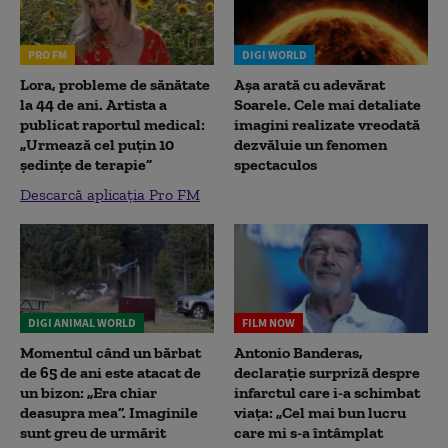
PRO FM
DIGI WORLD
Lora, probleme de sănătate
Așa arată cu adevărat
la 44 de ani. Artista a
Soarele. Cele mai detaliate
publicat raportul medical:
imagini realizate vreodată
„Urmează cel puțin 10
dezvăluie un fenomen
ședințe de terapie”
spectaculos
Descarcă aplicația Pro FM
DIGI ANIMAL WORLD
FILM NOW
Momentul când un bărbat
Antonio Banderas,
de 65 de ani este atacat de
declarație surpriză despre
un bizon: „Era chiar
infarctul care i-a schimbat
deasupra mea”. Imaginile
viața: „Cel mai bun lucru
sunt greu de urmărit
care mi s-a întâmplat