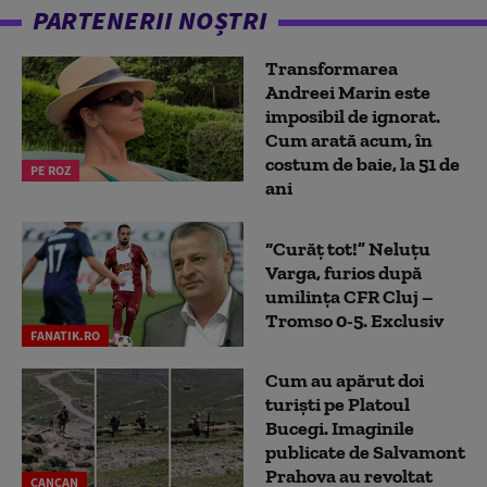
PARTENERII NOȘTRI
Transformarea
Andreei Marin este
imposibil de ignorat.
Cum arată acum, în
costum de baie, la 51 de
PE ROZ
ani
“Curăț tot!” Neluțu
Varga, furios după
umilința CFR Cluj –
Tromso 0-5. Exclusiv
FANATIK.RO
Cum au apărut doi
turiști pe Platoul
Bucegi. Imaginile
publicate de Salvamont
Prahova au revoltat
CANCAN