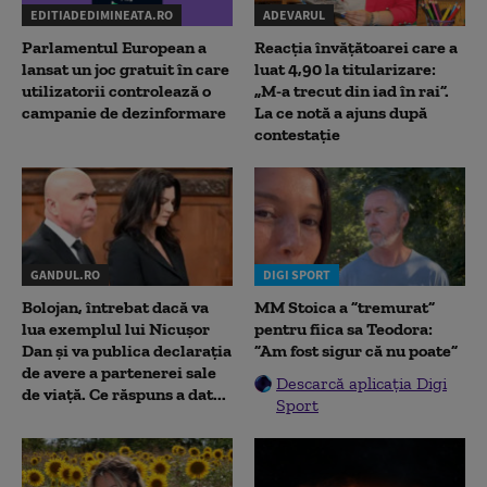
EDITIADEDIMINEATA.RO
ADEVARUL
Parlamentul European a
Reacția învățătoarei care a
lansat un joc gratuit în care
luat 4,90 la titularizare:
utilizatorii controlează o
„M-a trecut din iad în rai”.
campanie de dezinformare
La ce notă a ajuns după
contestație
GANDUL.RO
DIGI SPORT
Bolojan, întrebat dacă va
MM Stoica a ”tremurat”
lua exemplul lui Nicușor
pentru fiica sa Teodora:
Dan și va publica declarația
”Am fost sigur că nu poate”
de avere a partenerei sale
Descarcă aplicația Digi
de viață. Ce răspuns a dat...
Sport