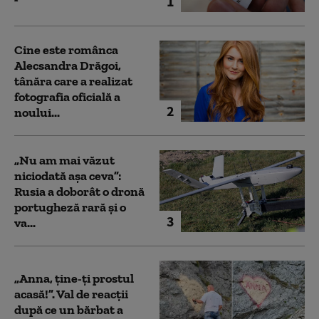
1
Cine este românca
Alecsandra Drăgoi,
tânăra care a realizat
fotografia oficială a
2
noului...
„Nu am mai văzut
niciodată așa ceva”:
Rusia a doborât o dronă
portugheză rară și o
3
va...
„Anna, ţine-ţi prostul
acasă!”. Val de reacții
după ce un bărbat a