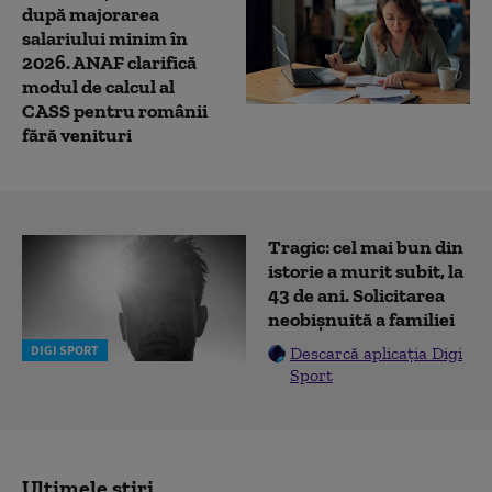
după majorarea
salariului minim în
2026. ANAF clarifică
modul de calcul al
CASS pentru românii
fără venituri
Tragic: cel mai bun din
istorie a murit subit, la
43 de ani. Solicitarea
neobișnuită a familiei
DIGI SPORT
Descarcă aplicația Digi
Sport
Ultimele știri