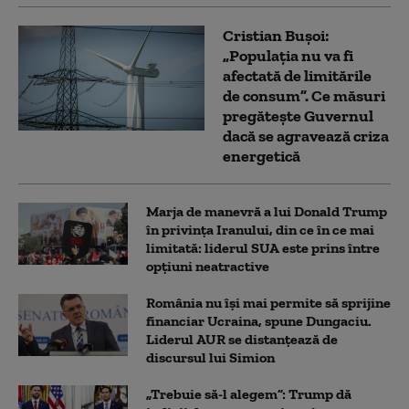
Cristian Bușoi:
„Populația nu va fi
afectată de limitările
de consum”. Ce măsuri
pregătește Guvernul
dacă se agravează criza
energetică
Marja de manevră a lui Donald Trump
în privința Iranului, din ce în ce mai
limitată: liderul SUA este prins între
opțiuni neatractive
România nu își mai permite să sprijine
financiar Ucraina, spune Dungaciu.
Liderul AUR se distanțează de
discursul lui Simion
„Trebuie să-l alegem”: Trump dă