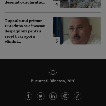
desenat o declarație...
4
Tupeul unui primar
PSD după ce a încasat
despăgubiri pentru
secetă, iar apoi a
5
vândut...
București Băneasa, 28°C