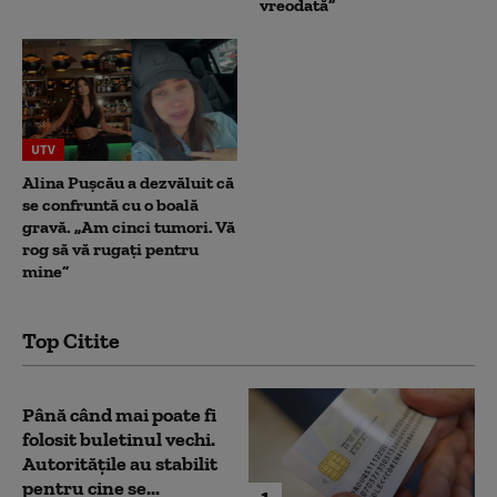
vreodată”
UTV
Alina Pușcău a dezvăluit că
se confruntă cu o boală
gravă. „Am cinci tumori. Vă
rog să vă rugați pentru
mine”
Top Citite
Până când mai poate fi
folosit buletinul vechi.
Autoritățile au stabilit
pentru cine se...