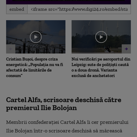
0
embed
seconds
of
6
minutes,
3
seconds
Cristian Bușoi, despre criza
Noi verificări pe aeroportul din
energetică: „Populația nu va fi
Leipzig: sute de polițiști caută
afectată de limitările de
o a doua dronă. Varianta
consum”
exclusă de anchetatori
Cartel Alfa, scrisoare deschisă către
premierul Ilie Bolojan
Membrii confederației Cartel Alfa îi cer premierului
Ilie Bolojan într-o scrisoare deschisă să mărească