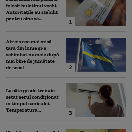
folosit buletinul vechi.
Autoritățile au stabilit
pentru cine se...
1
A treia cea mai mică
țară din lume și-a
schimbat numele după
mai bine de jumătate
2
de secol
La câte grade trebuie
setat aerul condiționat
în timpul caniculei.
Temperatura...
3