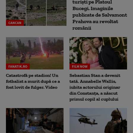
turiști pe Platoul
Bucegi. Imaginile
publicate de Salvamont
Prahova au revoltat
CANCAN
românii
FANATIK.RO
FILM NOW
Catastrofă pe stadion! Un
Sebastian Stan a devenit
fotbalist a murit după ce a
tată. Annabelle Wallis,
fost lovit de fulger. Video
iubita actorului originar
din Constanța, a născut
primul copil al cuplului