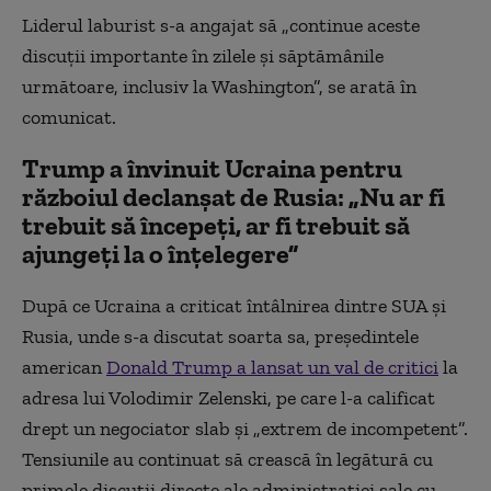
Liderul laburist s-a angajat să „continue aceste
discuţii importante în zilele şi săptămânile
următoare, inclusiv la Washington”, se arată în
comunicat.
Trump a învinuit Ucraina pentru
războiul declanșat de Rusia: „Nu ar fi
trebuit să începeți, ar fi trebuit să
ajungeți la o înțelegere”
După ce Ucraina a criticat întâlnirea dintre SUA și
Rusia, unde s-a discutat soarta sa, președintele
american
Donald Trump a lansat un val de critici
la
adresa lui Volodimir Zelenski, pe care l-a calificat
drept un negociator slab şi „extrem de incompetent”.
Tensiunile au continuat să crească în legătură cu
primele discuţii directe ale administraţiei sale cu