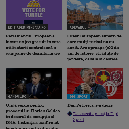
EDITIADEDIMINEATA.RO
ADEVARUL
Parlamentul European a
Orașul european superb de
lansat un joc gratuit în care
care mulți turiști nu au
utilizatorii controlează o
auzit. Are aproape 900 de
campanie de dezinformare
ani de istorie, străduțe de
poveste, canale și castele...
GANDUL.RO
DIGI SPORT
Undă verde pentru
Dan Petrescu s-a decis
procesul lui Florian Coldea
Descarcă aplicația Digi
în dosarul de corupție al
Sport
DNA. Instanța a confirmat
legalitatea rechizitoriului