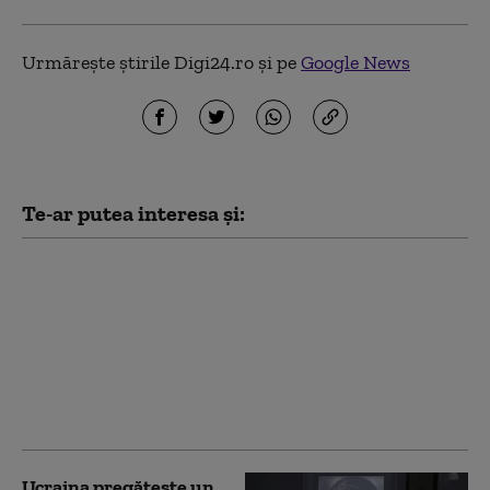
Urmărește știrile Digi24.ro și pe
Google News
Te-ar putea interesa și:
Zelenski acuză
presiuni asupra
Ucrainei: „Reducerea
livrărilor de rachete
antiaeriene urmărește
să ne facă mai
cooperanți”
Ucraina pregătește un