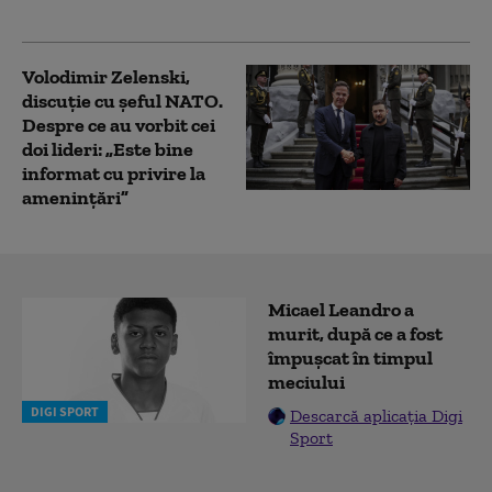
continua”
Volodimir Zelenski,
discuție cu șeful NATO.
Despre ce au vorbit cei
doi lideri: „Este bine
informat cu privire la
amenințări”
Micael Leandro a
murit, după ce a fost
împușcat în timpul
meciului
DIGI SPORT
Descarcă aplicația Digi
Sport