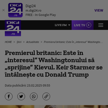
Digi24
VIEW
m.digi24.ro
FREE - In Google Play
LIVE TV
LIVE FM
HOME
Știri
Actualitate
Premierul britanic: Este în „interesul” Washingtonului să „sprijine” Kievul. Keir Starmer se întâlnește cu Donald Trump
Premierul britanic: Este în
„interesul” Washingtonului să
„sprijine” Kievul. Keir Starmer se
întâlnește cu Donald Trump
Data publicării:
23.02.2025 09:55