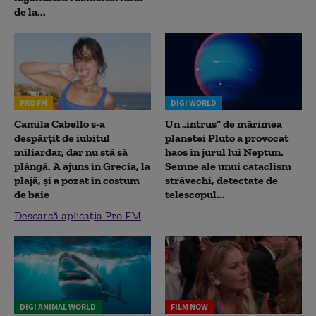
de la...
PRO FM
DIGI WORLD
Camila Cabello s-a
Un „intrus” de mărimea
despărțit de iubitul
planetei Pluto a provocat
miliardar, dar nu stă să
haos în jurul lui Neptun.
plângă. A ajuns în Grecia, la
Semne ale unui cataclism
plajă, și a pozat în costum
străvechi, detectate de
de baie
telescopul...
Descarcă aplicația Pro FM
DIGI ANIMAL WORLD
FILM NOW