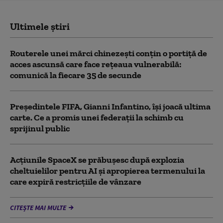
Ultimele știri
Routerele unei mărci chinezești conțin o portiță de
acces ascunsă care face rețeaua vulnerabilă:
comunică la fiecare 35 de secunde
Președintele FIFA, Gianni Infantino, îşi joacă ultima
carte. Ce a promis unei federații la schimb cu
sprijinul public
Acţiunile SpaceX se prăbuşesc după explozia
cheltuielilor pentru AI şi apropierea termenului la
care expiră restricţiile de vânzare
CITEȘTE MAI MULTE