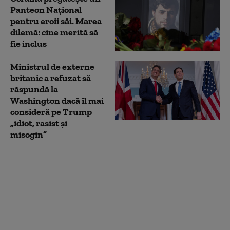
Panteon Național
pentru eroii săi. Marea
dilemă: cine merită să
fie inclus
Ministrul de externe
britanic a refuzat să
răspundă la
Washington dacă îl mai
consideră pe Trump
„idiot, rasist şi
misogin”
Câte rachete balistice
ar putea lansa Rusia
asupra Ucrainei în
fiecare lună. Consilier
al lui Zelenski:
„Atacurile vor