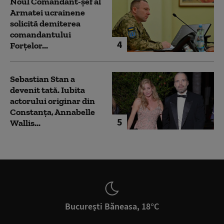
Noul Comandant-șef al
Armatei ucrainene
solicită demiterea
comandantului
4
Forțelor...
Sebastian Stan a
devenit tată. Iubita
actorului originar din
Constanța, Annabelle
5
Wallis...
București Băneasa, 18°C