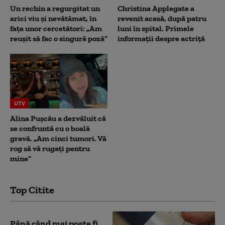
Un rechin a regurgitat un
Christina Applegate a
arici viu și nevătămat, în
revenit acasă, după patru
fața unor cercetători: „Am
luni în spital. Primele
reușit să fac o singură poză”
informații despre actriță
UTV
Alina Pușcău a dezvăluit că
se confruntă cu o boală
gravă. „Am cinci tumori. Vă
rog să vă rugați pentru
mine”
Top Citite
Până când mai poate fi