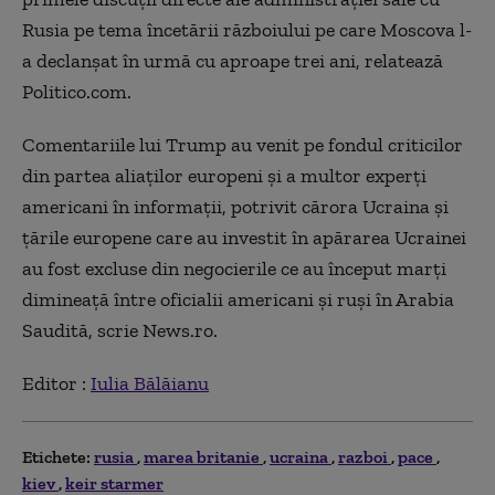
Rusia pe tema încetării războiului pe care Moscova l-
a declanşat în urmă cu aproape trei ani, relatează
Politico.com.
Comentariile lui Trump au venit pe fondul criticilor
din partea aliaţilor europeni şi a multor experţi
americani în informaţii, potrivit cărora Ucraina şi
ţările europene care au investit în apărarea Ucrainei
au fost excluse din negocierile ce au început marţi
dimineaţă între oficialii americani şi ruşi în Arabia
Saudită, scrie News.ro.
Editor :
Iulia Bălăianu
Etichete:
rusia
marea britanie
ucraina
razboi
pace
kiev
keir starmer