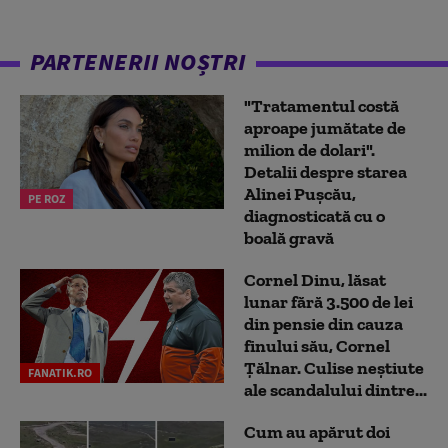
PARTENERII NOȘTRI
"Tratamentul costă
aproape jumătate de
milion de dolari".
Detalii despre starea
Alinei Pușcău,
PE ROZ
diagnosticată cu o
boală gravă
Cornel Dinu, lăsat
lunar fără 3.500 de lei
din pensie din cauza
finului său, Cornel
Țălnar. Culise neștiute
FANATIK.RO
ale scandalului dintre...
Cum au apărut doi