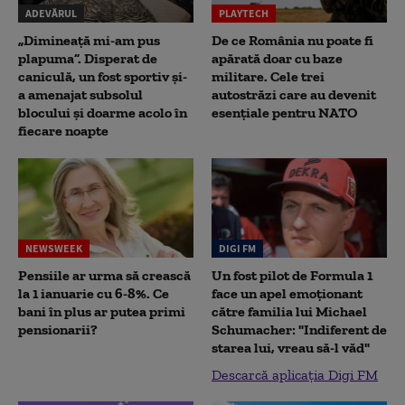
ADEVĂRUL
PLAYTECH
„Dimineață mi-am pus
De ce România nu poate fi
plapuma”. Disperat de
apărată doar cu baze
caniculă, un fost sportiv și-
militare. Cele trei
a amenajat subsolul
autostrăzi care au devenit
blocului și doarme acolo în
esențiale pentru NATO
fiecare noapte
NEWSWEEK
DIGI FM
Pensiile ar urma să crească
Un fost pilot de Formula 1
la 1 ianuarie cu 6-8%. Ce
face un apel emoționant
bani în plus ar putea primi
către familia lui Michael
pensionarii?
Schumacher: "Indiferent de
starea lui, vreau să-l văd"
Descarcă aplicația Digi FM