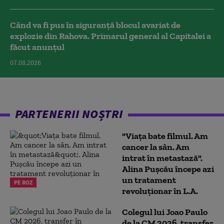
Când va fi pus în siguranță blocul avariat de
explozie din Rahova. Primarul general al Capitalei a
făcut anunțul
07.08.2026
PARTENERII NOȘTRI
"Viața bate filmul. Am
cancer la sân. Am
intrat în metastază".
Alina Pușcău începe azi
un tratament
PE ROZ
revoluționar în L.A.
Colegul lui Joao Paulo
de la CM 2026, transfer