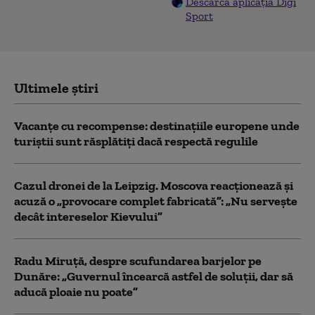
Descarcă aplicația Digi
Sport
Ultimele știri
Vacanțe cu recompense: destinațiile europene unde
turiștii sunt răsplătiți dacă respectă regulile
Cazul dronei de la Leipzig. Moscova reacționează și
acuză o „provocare complet fabricată”: „Nu serveşte
decât intereselor Kievului”
Radu Miruță, despre scufundarea barjelor pe
Dunăre: „Guvernul încearcă astfel de soluții, dar să
aducă ploaie nu poate”