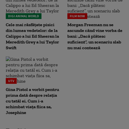
DIGI ANIMAL WORLD
FILM NOW
Cele mai răsfățate pisici
Morgan Freeman nu se
din lumea vedetelor: de la
ascunde când vine vorba de
Calippo a lui Ed Sheeran la
bani: „Dacă plătesc
Meredith Grey a lui Taylor
suficient”, un scenariu slab
Swift
nu mai contează
UTV
Gina Pistol a vorbit pentru
prima dată despre relația
cu tatăl ei. Cum i-a
schimbat viața fiica sa,
Josephine