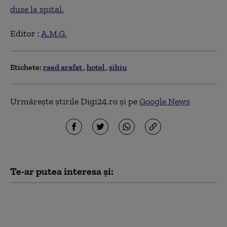
duse la spital.
Editor :
A.M.G.
Etichete:
raed arafat
hotel
sibiu
Urmărește știrile Digi24.ro și pe
Google News
Te-ar putea interesa și:
Vijelii puternice în
țară: vântul a doborât
copaci și crengi iar un