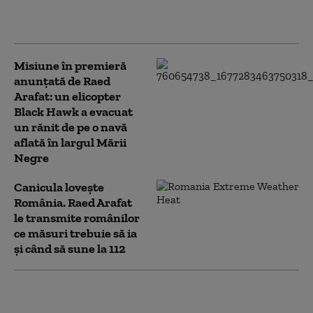
acoperiș a căzut peste
mașini
Misiune în premieră
anunțată de Raed
Arafat: un elicopter
Black Hawk a evacuat
un rănit de pe o navă
aflată în largul Mării
Negre
Canicula lovește
România. Raed Arafat
le transmite românilor
ce măsuri trebuie să ia
și când să sune la 112
Salvamontiştii din Sibiu au
intervenit pentru a salva un