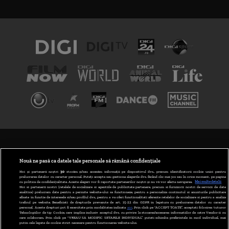
TERMENI ȘI CONDIȚII
POLITICA DE CONFIDENȚIALITATE
Nouă ne pasă ca datele tale personale să rămână confidențiale
Noi și partenerii noștri
30
stocăm și/sau accesăm informații pe dispozitivul dvs., precum identificatorii cookie unici pentru
prelucrarea datelor cu caracter personal. Puteți accepta sau gestiona alegerile dvs. făcând clic mai jos sau în orice moment, pe pagina
ABONARE DIGI TV
cu politica de confidențialitate. Aceste alegeri vor fi raportate partenerilor noștri și nu vă vor afecta navigarea.
Mai multe detalii
Noi si partenerii nostri (retelele de socializare si agentiile de publicitate partenere, precum si furnizorii nostri de servicii de date
analitice) prelucram date pentru a permite website-ului sa functioneze, pentru a personaliza continutul si anunturile publicitare
GESTIONAȚI PREFERINȚELE
afisate in functie de interesele si/sau profilul dvs., pentru a va oferi functionalitati aferente retelelor de socializare si pentru a analiza
traficul pe website. Beneficiati de drepturile prevazute de art. 15-22 din GDPR in legatura cu prelucrarea datelor cu caracter
personal. Aceste drepturi pot fi exercitate prin modalitatea indicata
aici
. Prin click pe “ACCEPT TOATE”, acceptati folosirea tuturor
CODUL DIGI24
Tehnologiilor de tip Cookie, care implica inclusiv acceptul dvs. cu privire la stocarea/accesarea informatiilor de catre Vendor-ii cu
care colaboram. Prin click pe “VREAU SA MODIFIC SETARILE INDIVIDUAL” puteti schimba preferintele in mod individual, mai
putin cele legate de cookie strict necesare pentru functionarea website-ului.
CAMERE WEB