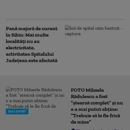
parapantist blocat într-un
copac în Munţii Făgăraş
Pană majoră de curent
în Sibiu: Mai multe
localități nu au
electricitate,
activitatea Spitalului
Judeţean este afectată
FOTO Mihaela
Rădulescu a fost
”ștearsă complet” și nu
s-a mai putut abține:
DIGI SPORT
”Trebuie să le fie frică
de mine”