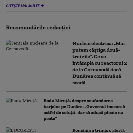
CITEȘTE MAI MULTE
Recomandările redacţiei
Nuclearelectrica: „Mai
putem câștiga două-
trei zile”. Ce se
întâmplă cu reactorul 2
de la Cernavodă dacă
Dunărea continuă să
scadă
Radu Miruță, despre scufundarea
barjelor pe Dunăre: „Guvernul încearcă
astfel de soluții, dar să aducă ploaie nu
poate”
România a trimis o alertă