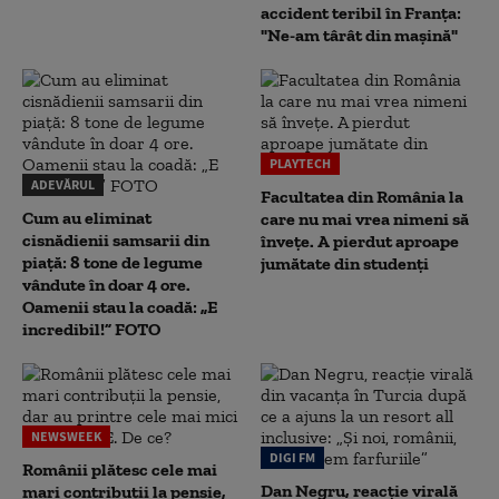
accident teribil în Franța:
"Ne-am târât din mașină"
PLAYTECH
ADEVĂRUL
Facultatea din România la
Cum au eliminat
care nu mai vrea nimeni să
cisnădienii samsarii din
înveţe. A pierdut aproape
piață: 8 tone de legume
jumătate din studenţi
vândute în doar 4 ore.
Oamenii stau la coadă: „E
incredibil!” FOTO
NEWSWEEK
DIGI FM
Românii plătesc cele mai
Dan Negru, reacție virală
mari contribuții la pensie,