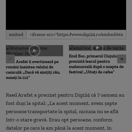
0
embed
seconds
of
0
seconds
Emil Boc, primarul Clujului,
prezintă leacul pentru
Raed Arafat îi avertizează pe
mahmureală după o noapte de
români înaintea valului de
festival: „Uitați de cafea”
caniculă: „Dacă vă simțiți rău,
sunați la 112”
Raed Arafat a precizat pentru Digi24 că 7 oameni au
fost duși la spital: „La acest moment, avem șapte
persoane transportate la spital, niciuna nu se află
într-o stare gravă. Erau opt persoane, conform
datelor pe care le am până la acest moment, în