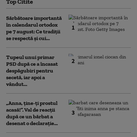
Top Citite
Sărbătoare importantă
în calendarul ortodox
1
pe 7 august: Ce tradiții
se respectă și cui...
Tupeul unui primar
2
PSD după ce a încasat
despăgubiri pentru
secetă, iar apoi a
vândut...
„Anna, ţine-ţi prostul
acasă!”. Val de reacții
3
după ce un bărbat a
desenat o declarație...