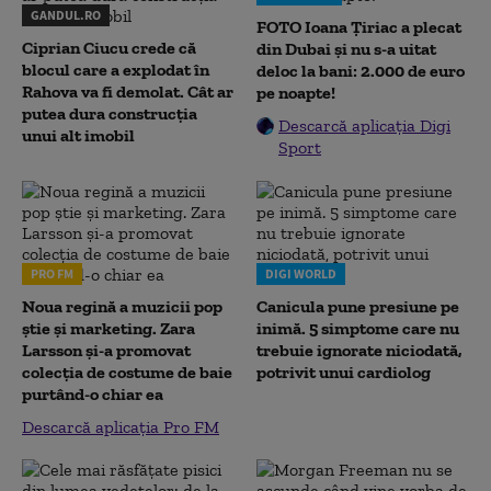
GANDUL.RO
FOTO Ioana Țiriac a plecat
Ciprian Ciucu crede că
din Dubai și nu s-a uitat
blocul care a explodat în
deloc la bani: 2.000 de euro
Rahova va fi demolat. Cât ar
pe noapte!
putea dura construcția
Descarcă aplicația Digi
unui alt imobil
Sport
PRO FM
DIGI WORLD
Noua regină a muzicii pop
Canicula pune presiune pe
știe și marketing. Zara
inimă. 5 simptome care nu
Larsson și-a promovat
trebuie ignorate niciodată,
colecția de costume de baie
potrivit unui cardiolog
purtând-o chiar ea
Descarcă aplicația Pro FM