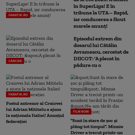
în SuperLiga! E în
tribune la UTA – Rapid,
FANATIK.RO
iar conducerea a făcut
marele anunț!
Episodul extrem din
dosarul lui Cătălin
Avramescu, cercetat de
DIICOT: 'A plecat în
CANCAN
pădure cu o
FANATIK.RO
Fostul antrenor al Craiovei
lui Adrian Mititelu a ajuns
FILM NOW
la naționala Italiei! Anunțul
"Sunt în stare de șoc și
federației
plâng tot timpul". Minnie
Driver a trecut printr-un