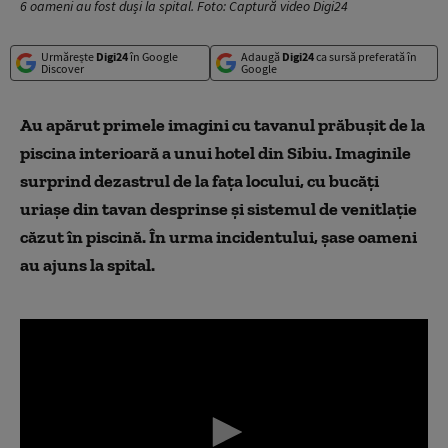
6 oameni au fost duși la spital. Foto: Captură video Digi24
Urmărește
Digi24
în Google
Adaugă
Digi24
ca sursă preferată în
Discover
Google
Au apărut primele imagini cu tavanul prăbușit de la
piscina interioară a unui hotel din Sibiu. Imaginile
surprind dezastrul de la fața locului, cu bucăți
uriașe din tavan desprinse și sistemul de venitlație
căzut în piscină. În urma incidentului, șase oameni
au ajuns la spital.