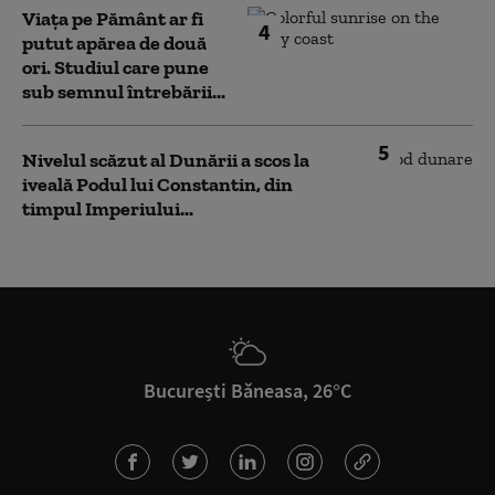
Viața pe Pământ ar fi
4
putut apărea de două
ori. Studiul care pune
sub semnul întrebării...
5
Nivelul scăzut al Dunării a scos la
iveală Podul lui Constantin, din
timpul Imperiului...
București Băneasa, 26°C