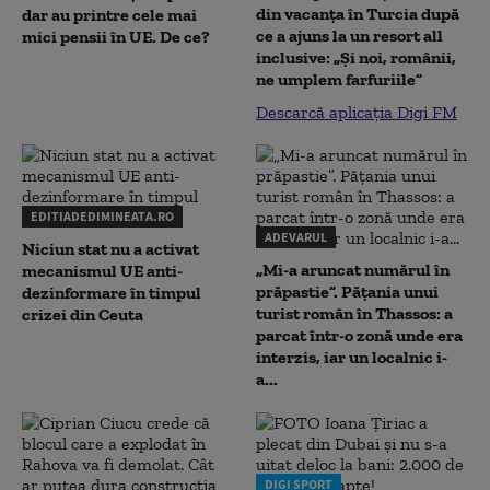
din vacanța în Turcia după
dar au printre cele mai
ce a ajuns la un resort all
mici pensii în UE. De ce?
inclusive: „Și noi, românii,
ne umplem farfuriile”
Descarcă aplicația Digi FM
EDITIADEDIMINEATA.RO
ADEVARUL
Niciun stat nu a activat
„Mi-a aruncat numărul în
mecanismul UE anti-
prăpastie”. Pățania unui
dezinformare în timpul
turist român în Thassos: a
crizei din Ceuta
parcat într-o zonă unde era
interzis, iar un localnic i-
a...
DIGI SPORT