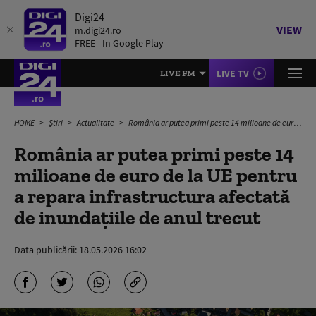
Digi24
VIEW
m.digi24.ro
FREE - In Google Play
LIVE TV
LIVE FM
HOME
Știri
Actualitate
România ar putea primi peste 14 milioane de euro de la UE pentru a repara infrastructura afectată de inundațiile de anul trecut
România ar putea primi peste 14
milioane de euro de la UE pentru
a repara infrastructura afectată
de inundațiile de anul trecut
Data publicării:
18.05.2026 16:02