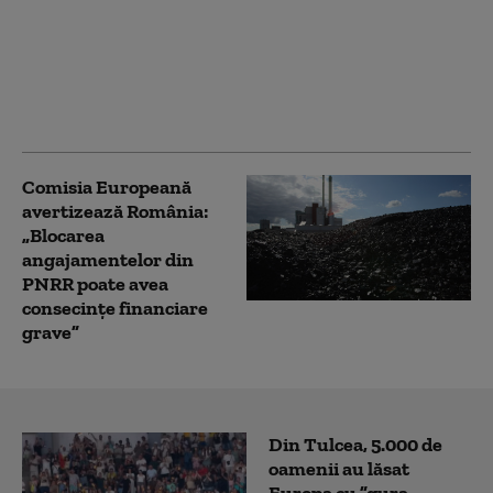
„Posibile repercusiuni".
Comisia Europeană se
pregătește de impactul
eclipsei solare asupra
rețelei energetice
Comisia Europeană
avertizează România:
„Blocarea
angajamentelor din
PNRR poate avea
consecințe financiare
grave”
Din Tulcea, 5.000 de
oamenii au lăsat
Europa cu ”gura