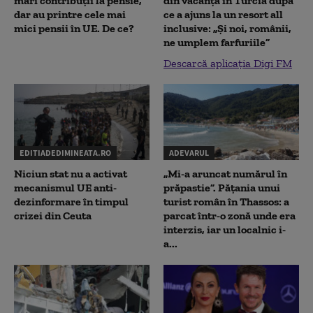
mari contribuții la pensie,
din vacanța în Turcia după
dar au printre cele mai
ce a ajuns la un resort all
mici pensii în UE. De ce?
inclusive: „Și noi, românii,
ne umplem farfuriile”
Descarcă aplicația Digi FM
EDITIADEDIMINEATA.RO
ADEVARUL
Niciun stat nu a activat
„Mi-a aruncat numărul în
mecanismul UE anti-
prăpastie”. Pățania unui
dezinformare în timpul
turist român în Thassos: a
crizei din Ceuta
parcat într-o zonă unde era
interzis, iar un localnic i-
a...