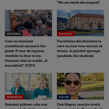
"Ne-am târât din mașină"
ADEVĂRUL
PLAYTECH
Cum au eliminat
Facultatea din România la
cisnădienii samsarii din
care nu mai vrea nimeni să
piață: 8 tone de legume
înveţe. A pierdut aproape
vândute în doar 4 ore.
jumătate din studenţi
Oamenii stau la coadă: „E
incredibil!” FOTO
NEWSWEEK
DIGI FM
Românii plătesc cele mai
Dan Negru, reacție virală