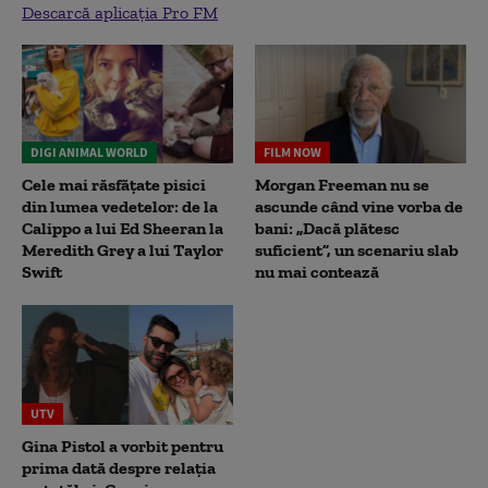
Descarcă aplicația Pro FM
DIGI ANIMAL WORLD
FILM NOW
Cele mai răsfățate pisici
Morgan Freeman nu se
din lumea vedetelor: de la
ascunde când vine vorba de
Calippo a lui Ed Sheeran la
bani: „Dacă plătesc
Meredith Grey a lui Taylor
suficient”, un scenariu slab
Swift
nu mai contează
UTV
Gina Pistol a vorbit pentru
prima dată despre relația