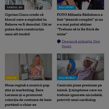
GANDUL.RO
DIGI SPORT
Ciprian Ciucu crede că
FOTO Mihaela Rădulescu a
blocul care a explodat în
fost ”ștearsă complet” și nu
Rahova va fi demolat. Cât ar
s-a mai putut abține:
putea dura construcția
”Trebuie să le fie frică de
unui alt imobil
mine”
Descarcă aplicația Digi
Sport
PRO FM
DIGI WORLD
Noua regină a muzicii pop
Canicula pune presiune pe
știe și marketing. Zara
inimă. 5 simptome care nu
Larsson și-a promovat
trebuie ignorate niciodată,
colecția de costume de baie
potrivit unui cardiolog
purtând-o chiar ea