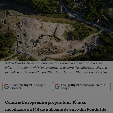
Salina Praid este inchisa dupa ce raul Corund a strapuns albia si s-a
infiltrat in salina Praid si in exploatarea de sare din subteran, existand
pericol de prabusire, 02 iunie 2025. Foto: Inquam Photos / Alex Nicodim
Urmărește
Digi24
în Google
Adaugă
Digi24
ca sursă preferată în
Discover
Google
Comisia Europeană a propus luni, 18 mai,
mobilizarea a 144 de milioane de euro din Fondul de