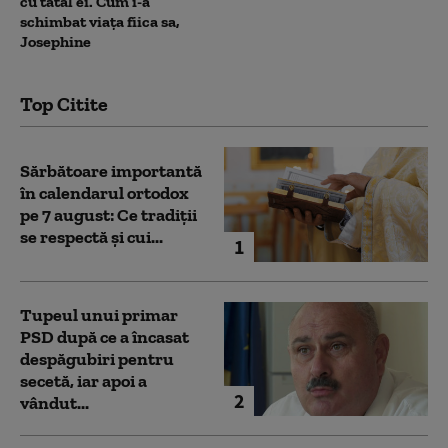
cu tatăl ei. Cum i-a
schimbat viața fiica sa,
Josephine
Top Citite
Sărbătoare importantă
în calendarul ortodox
pe 7 august: Ce tradiții
se respectă și cui...
1
Tupeul unui primar
PSD după ce a încasat
despăgubiri pentru
secetă, iar apoi a
2
vândut...