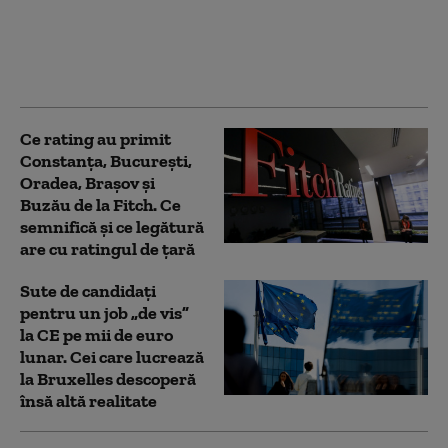
Comisia Europeană și
statele UE, în contextul
secetei severe, anunță
Ministerul Energiei
Ce rating au primit
Constanța, București,
Oradea, Brașov și
Buzău de la Fitch. Ce
semnifică și ce legătură
are cu ratingul de țară
Sute de candidați
pentru un job „de vis”
la CE pe mii de euro
lunar. Cei care lucrează
la Bruxelles descoperă
însă altă realitate