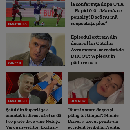
la conferință după UTA
– Rapid 0-0: „Mamă, ce
penalty! Dacă nu mă
respectați, plec”
FANATIK.RO
Episodul extrem din
dosarul lui Cătălin
Avramescu, cercetat de
DIICOT: 'A plecat în
pădure cu o
CANCAN
FANATIK.RO
FILM NOW
Șeful din SuperLiga a
"Sunt în stare de șoc și
anunțat în direct că el se dă
plâng tot timpul". Minnie
la o parte dacă vine Neluțu
Driver a trecut printr-un
Varga investitor. Exclusiv
accident teribil în Franța: