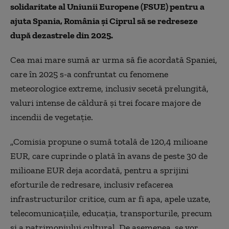
solidaritate al Uniunii Europene (FSUE) pentru a
ajuta Spania, România și Ciprul să se redreseze
după dezastrele din 2025.
Cea mai mare sumă ar urma să fie acordată Spaniei,
care în 2025
s-a confruntat cu fenomene
meteorologice extreme, inclusiv secetă prelungită,
valuri intense de căldură şi trei focare majore de
incendii de vegetaţie.
„Comisia propune o sumă totală de 120,4 milioane
EUR, care cuprinde o plată în avans de peste 30 de
milioane EUR deja acordată, pentru a sprijini
eforturile de redresare, inclusiv refacerea
infrastructurilor critice, cum ar fi apa, apele uzate,
telecomunicațiile, educația, transporturile, precum
și a patrimoniului cultural. De asemenea, se vor