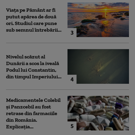
Viața pe Pământ ar fi
putut apărea de două
ori. Studiul care pune
sub semnul întrebării...
3
Nivelul scăzut al
Dunării a scos la iveală
Podul lui Constantin,
din timpul Imperiului...
4
Medicamentele Colebil
și Panzcebil au fost
retrase din farmaciile
din România.
5
Explicația...