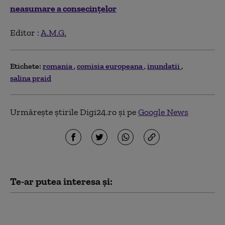
neasumare a consecinţelor
Editor :
A.M.G.
Etichete:
romania
comisia europeana
inundatii
salina praid
Urmărește știrile Digi24.ro și pe
Google News
Te-ar putea interesa și:
România a trimis o
alertă timpurie către