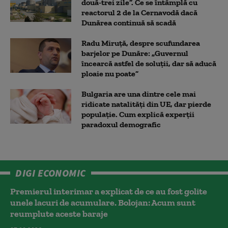
două-trei zile”. Ce se întâmplă cu
reactorul 2 de la Cernavodă dacă
Dunărea continuă să scadă
Radu Miruță, despre scufundarea
barjelor pe Dunăre: „Guvernul
încearcă astfel de soluții, dar să aducă
ploaie nu poate”
Bulgaria are una dintre cele mai
ridicate natalități din UE, dar pierde
populație. Cum explică experții
paradoxul demografic
DIGI ECONOMIC
Premierul interimar a explicat de ce au fost golite
unele lacuri de acumulare. Bolojan: Acum sunt
reumplute aceste baraje