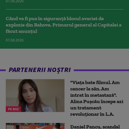
07.08.2026
Când va fi pus în siguranță blocul avariat de
explozie din Rahova. Primarul general al Capitalei a
făcut anunțul
07.08.2026
PARTENERII NOȘTRI
"Viața bate filmul. Am
cancer la sân. Am
intrat în metastază".
Alina Pușcău începe azi
un tratament
PE ROZ
revoluționar în L.A.
Daniel Pancu, scandal