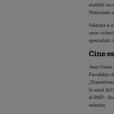
stabilit un 
Naţionale a
Selecţia s-
unor criteri
specialişti
Cine e
Jean Vişan a
Facultăţii d
„Transilvani
în anul 201
al RNP - Ro
selecţie.