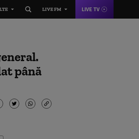
LIVE TV
LTE
LIVE FM
eneral.
dat până