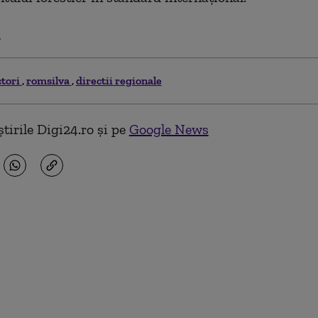
.
ctori
romsilva
directii regionale
tirile Digi24.ro și pe
Google News