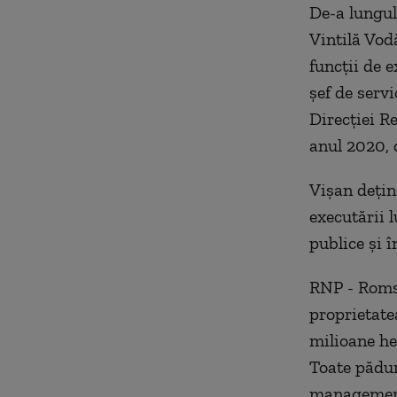
De-a lungul 
Vintilă Vod
funcţii de 
şef de servi
Direcţiei R
anul 2020, d
Vişan deţine
executării 
publice şi 
RNP - Romsi
proprietatea
milioane he
Toate păduri
managementu