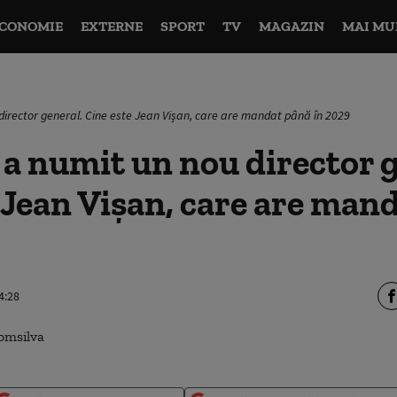
CONOMIE
EXTERNE
SPORT
TV
MAGAZIN
MAI MU
director general. Cine este Jean Vișan, care are mandat până în 2029
a numit un nou director g
 Jean Vișan, care are man
4:28