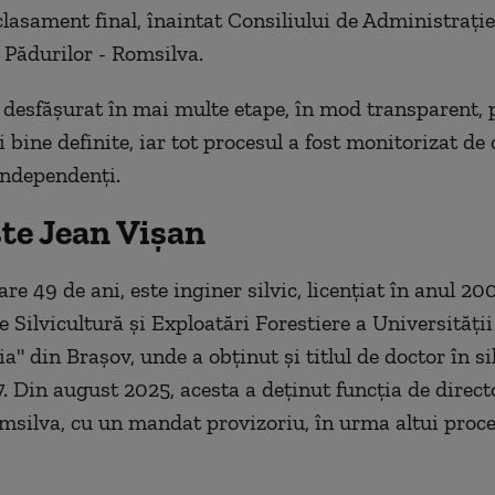
clasament final, înaintat Consiliului de Administraţie
 Pădurilor - Romsilva.
a desfăşurat în mai multe etape, în mod transparent, 
i bine definite, iar tot procesul a fost monitorizat de 
 independenţi.
ste Jean Vişan
re 49 de ani, este inginer silvic, licenţiat în anul 200
e Silvicultură şi Exploatări Forestiere a Universităţii
a" din Braşov, unde a obţinut şi titlul de doctor în si
7. Din august 2025, acesta a deţinut funcţia de direct
msilva, cu un mandat provizoriu, în urma altui proce