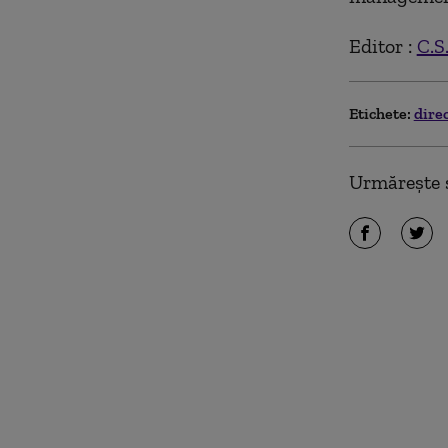
Editor :
C.S
Etichete:
dire
Urmărește ș