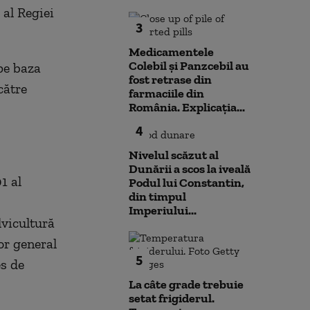
 al Regiei
3
Medicamentele
Colebil și Panzcebil au
pe baza
fost retrase din
către
farmaciile din
România. Explicația...
4
Nivelul scăzut al
Dunării a scos la iveală
1 al
Podul lui Constantin,
din timpul
Imperiului...
lvicultură
or general
5
s de
La câte grade trebuie
setat frigiderul.