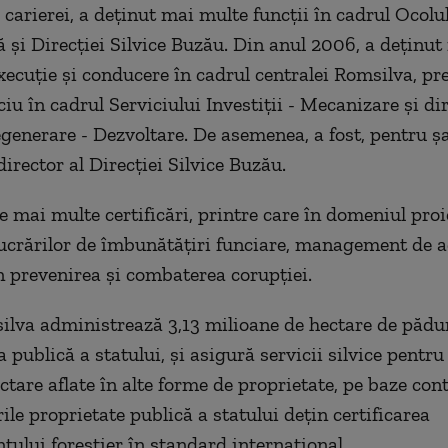
carierei, a deţinut mai multe funcţii în cadrul Ocolul
ă şi Direcţiei Silvice Buzău. Din anul 2006, a deţinu
execuţie şi conducere în cadrul centralei Romsilva, p
ciu în cadrul Serviciului Investiţii - Mecanizare şi dir
egenerare - Dezvoltare. De asemenea, a fost, pentru şa
irector al Direcţiei Silvice Buzău.
 mai multe certificări, printre care în domeniul proie
lucrărilor de îmbunătăţiri funciare, management de ac
în prevenirea şi combaterea corupţiei.
lva administrează 3,13 milioane de hectare de pădur
 publică a statului, şi asigură servicii silvice pentru 
ctare aflate în alte forme de proprietate, pe baze cont
le proprietate publică a statului deţin certificarea
lui forestier în standard internaţional.