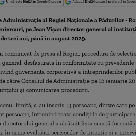
Urmărește
Digi24
în Google Discover
Adaugă
Digi24
ca sursă preferată în Googl
e Administraţie al Regiei Naţionale a Pădurilor - Ro
iercuri, pe Jean Vişan director general al instituţ
e trei ani, până în august 2029.
ui comunicat de presă al Regiei, procedura de selecţie
i general, desfăşurată în conformitate cu prevederil
ivind guvernanţa corporativă a întreprinderilor publi
de către Consiliul de Administraţie pe 12 ianuarie 20
unţului şi comunicarea procedurii.
menul-limită, s-au înscris 13 persoane, dintre care pe 
t persoane, întrunind toate condiţiile de participare
a directorului general a alcătuit lista scurtă formată 
r în urma evaluării scrisorilor de intenţie şi a interv