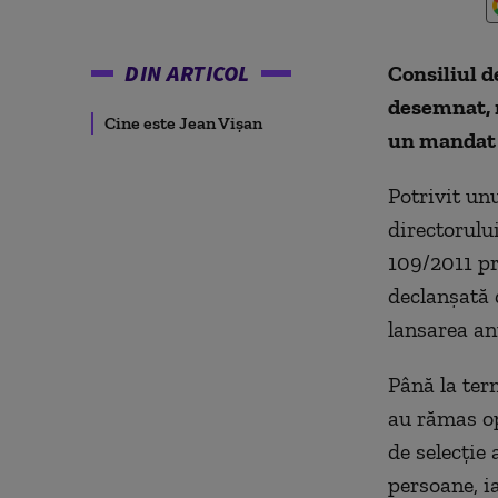
DIN ARTICOL
Consiliul d
desemnat, m
Cine este Jean Vişan
un mandat d
Potrivit un
directorulu
109/2011 pr
declanşată 
lansarea an
Până la ter
au rămas op
de selecţie 
persoane, ia