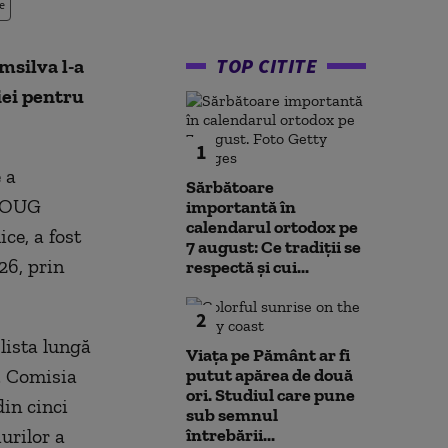
e
TOP CITITE
msilva l-a
iei pentru
1
 a
Sărbătoare
e OUG
importantă în
calendarul ortodox pe
ce, a fost
7 august: Ce tradiții se
26, prin
respectă și cui...
2
lista lungă
Viața pe Pământ ar fi
. Comisia
putut apărea de două
ori. Studiul care pune
din cinci
sub semnul
iurilor a
întrebării...