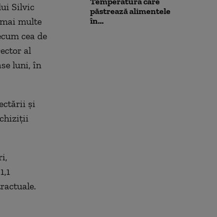
Temperatura care
ui Silvic
păstrează alimentele
t mai multe
în...
recum cea de
ector al
se luni, în
ctării şi
hiziţii
i,
1,1
ractuale.