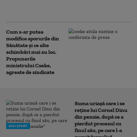
Bolojan: „Îmi cer scuze
pacienților”
Cum s-ar putea
modifica sporurile din
Sănătate și ce alte
schimbări mai au loc.
Propunerile
ministrului Cseke,
agreate de sindicate
Suma uriașă care i se
reține lui Cornel Dinu
din pensie, după ce a
pierdut procesul cu
DIGI SPORT
finul său, pe care l-a
numit "canalie"