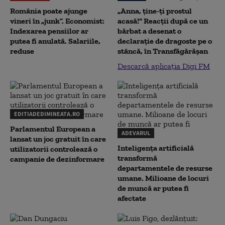
România poate ajunge
„Anna, ţine-ţi prostul
vineri în „junk”. Economist:
acasă!" Reacţii după ce un
Indexarea pensiilor ar
bărbat a desenat o
putea fi anulată. Salariile,
declaraţie de dragoste pe o
reduse
stâncă, în Transfăgărăşan
Descarcă aplicația Digi FM
EDITIADEDIMINEATA.RO
Parlamentul European a
ADEVARUL
lansat un joc gratuit în care
Inteligența artificială
utilizatorii controlează o
transformă
campanie de dezinformare
departamentele de resurse
umane. Milioane de locuri
de muncă ar putea fi
afectate