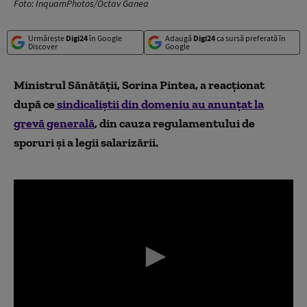
Foto: InquamPhotos/Octav Ganea
Urmărește
Digi24
în Google
Adaugă
Digi24
ca sursă preferată în
Discover
Google
Ministrul Sănătății, Sorina Pintea, a reacționat
după ce
sindicaliștii din domeniu au anunțat la
grevă generală
, din cauza regulamentului de
sporuri şi a legii salarizării.