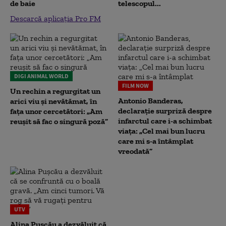
de baie
telescopul...
Descarcă aplicația Pro FM
DIGI ANIMAL WORLD
FILM NOW
Un rechin a regurgitat un
Antonio Banderas,
arici viu și nevătămat, în
declarație surpriză despre
fața unor cercetători: „Am
infarctul care i-a schimbat
reușit să fac o singură poză”
viața: „Cel mai bun lucru
care mi s-a întâmplat
vreodată”
UTV
Alina Pușcău a dezvăluit că