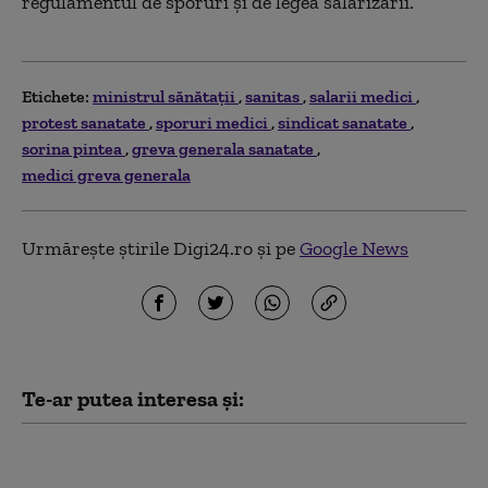
regulamentul de sporuri și de legea salarizării.
Etichete:
ministrul sănătaţii
sanitas
salarii medici
protest sanatate
sporuri medici
sindicat sanatate
sorina pintea
greva generala sanatate
medici greva generala
Urmărește știrile Digi24.ro și pe
Google News
Te-ar putea interesa și:
Greva din sănătate a fost
suspendată. SANITAS: Dăm o