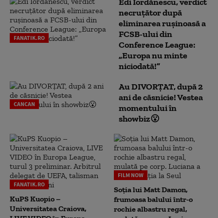
Edi Iordănescu, verdict
necruțător după
eliminarea rușinoasă a
FCSB-ului din
FANATIK.RO
Conference League:
„Europa nu minte
niciodată!”
Au DIVORȚAT, după 2
ani de căsnicie! Vestea
CANCAN
momentului în
showbiz😮
FILM NOW
FANATIK.RO
Soția lui Matt Damon,
KuPS Kuopio –
frumoasa balului într-o
Universitatea Craiova,
rochie albastru regal,