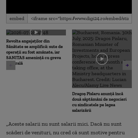
0
embed
seconds
of
0
seconds
Revolta angajaților din
Sănătate se amplifică: sute de
operații au fost amânate, iar
SANITAS amenință cu greva
generală
Dragoș Pîslaru anunță încă
două săptămâni de negocieri
cu sindicatele pe legea
salarizării
„
Aceste salarii nu sunt salarii mici. Dacă nu sunt
scăderi de venituri, nu cred că sunt motive pentru