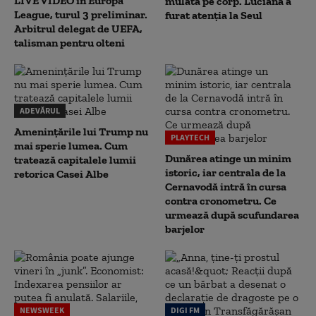
LIVE VIDEO în Europa
mulată pe corp. Luciana a
League, turul 3 preliminar.
furat atenția la Seul
Arbitrul delegat de UEFA,
talisman pentru olteni
ADEVĂRUL
Amenințările lui Trump nu
PLAYTECH
mai sperie lumea. Cum
Dunărea atinge un minim
tratează capitalele lumii
istoric, iar centrala de la
retorica Casei Albe
Cernavodă intră în cursa
contra cronometru. Ce
urmează după scufundarea
barjelor
NEWSWEEK
DIGI FM