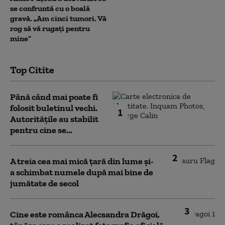
se confruntă cu o boală
gravă. „Am cinci tumori. Vă
rog să vă rugați pentru
mine”
Top Citite
Până când mai poate fi
folosit buletinul vechi.
1
Autoritățile au stabilit
pentru cine se...
2
A treia cea mai mică țară din lume și-
a schimbat numele după mai bine de
jumătate de secol
3
Cine este românca Alecsandra Drăgoi,