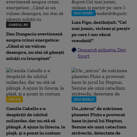
DIGI SPORT
Luis Figo, dezlănțuit: "Cel
GANDUL.RO
mai josnic, viclean și parșiv
Dan Dungaciu avertizează
pe care l-am văzut
asupra crizei energetice:
vreodată!"
„Când ai un vulcan
Descarcă aplicația Digi
deasupra, nu stai să găsești
Sport
soluții cu leucoplast”
PRO FM
DIGI WORLD
Camila Cabello s-a
Un „intrus” de mărimea
despărțit de iubitul
planetei Pluto a provocat
miliardar, dar nu stă să
haos în jurul lui Neptun.
plângă. A ajuns în Grecia, la
Semne ale unui cataclism
plajă, și a pozat în costum
străvechi, detectate de