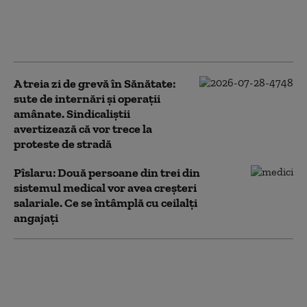
şansă politicului să reia
negocierile pentru o nouă lege a
salarizării
A treia zi de grevă în Sănătate:
sute de internări și operații
amânate. Sindicaliștii
avertizează că vor trece la
proteste de stradă
Pîslaru: Două persoane din trei din
sistemul medical vor avea creşteri
salariale. Ce se întâmplă cu ceilalți
angajați
Grevă în spitale.
Memorandumul pentru
deblocarea posturilor din
Sănătate, aprobat de Guvern.