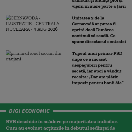
caniculă și anunță ploi și
vijelii în mare parte a țării
Unitatea 2 de la
Cernavodă ar putea fi
oprită dacă Dunărea
continuă să scadă. Ce
spune directorul centralei
Tupeul unui primar PSD
după ce a încasat
despăgubiri pentru
secetă, iar apoi a vândut
recolta: „Dar am plătit
impozit pentru banii ăia”
DIGI ECONOMIC
BVB deschide în scădere pe majoritatea indicilor.
Cum au evoluat acțiunile în debutul ședinței de