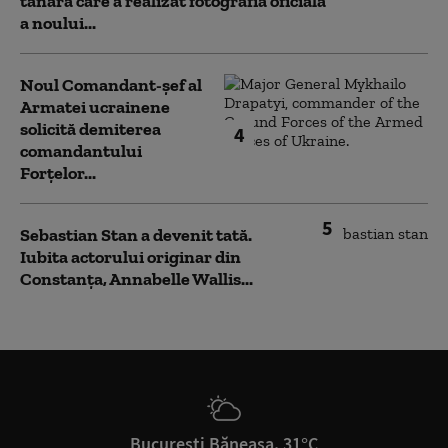
tânăra care a realizat fotografia oficială
a noului...
Noul Comandant-șef al
Armatei ucrainene
solicită demiterea
4
comandantului
Forțelor...
5
Sebastian Stan a devenit tată.
Iubita actorului originar din
Constanța, Annabelle Wallis...
București Băneasa, 31°C