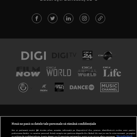
TERMENI ȘI CONDIȚII
POLITICA DE CONFIDENȚIALITATE
Nouă ne pasă ca datele tale personale să rămână confidențiale
Noi și partenerii noștri
30
stocăm și/sau accesăm informații pe dispozitivul dvs., precum identificatorii cookie unici pentru
prelucrarea datelor cu caracter personal. Puteți accepta sau gestiona alegerile dvs. făcând clic mai jos sau în orice moment, pe pagina
ABONARE DIGI TV
cu politica de confidențialitate. Aceste alegeri vor fi raportate partenerilor noștri și nu vă vor afecta navigarea.
Mai multe detalii