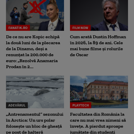
FANATIK.RO
FILM NOW
De ce nu are Kopic echipă
Cum arată Dustin Hoffman
la două luni de la plecarea
în 2026, la 89 de ani. Cele
de la Dinamo, deși a
mai bune filme și rolurile
renunțat la 200.000 de
de Oscar
euro: „Rezolvă Anamaria
Prodan în 2...
ADEVĂRUL
PLAYTECH
„Antrenamentul” sezonului
Facultatea din România la
în Arctica: Un urs polar
care nu mai vrea nimeni să
folosește un bloc de gheață
înveţe. A pierdut aproape
pe post de halteră
jumătate din studenţi