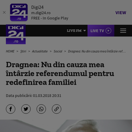
Digi24
VIEW
m.digi24.ro
FREE - In Google Play
LIVE TV
LIVE FM
HOME
Știri
Actualitate
Social
Dragnea: Nu din cauza mea întârzie referendumul pentru redefinirea familiei
Dragnea: Nu din cauza mea
întârzie referendumul pentru
redefinirea familiei
Data publicării:
01.03.2018 20:31