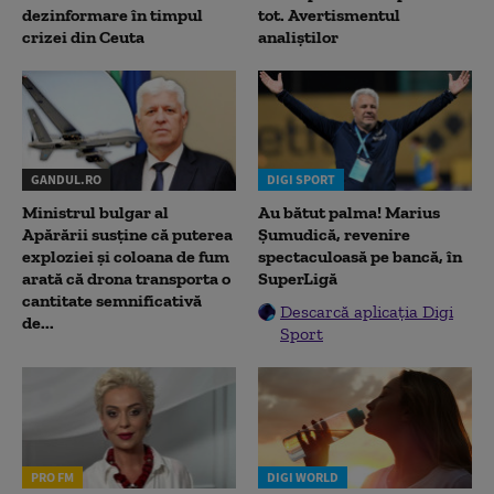
dezinformare în timpul
tot. Avertismentul
crizei din Ceuta
analiștilor
GANDUL.RO
DIGI SPORT
Ministrul bulgar al
Au bătut palma! Marius
Apărării susține că puterea
Șumudică, revenire
exploziei și coloana de fum
spectaculoasă pe bancă, în
arată că drona transporta o
SuperLigă
cantitate semnificativă
Descarcă aplicația Digi
de...
Sport
PRO FM
DIGI WORLD