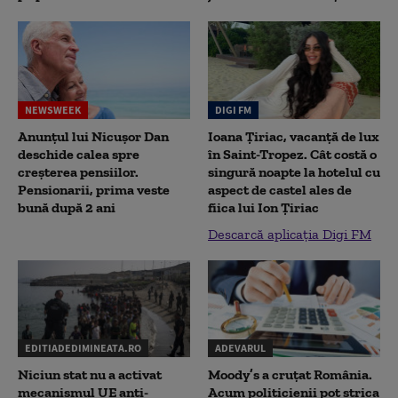
NEWSWEEK
DIGI FM
Anunțul lui Nicușor Dan
Ioana Țiriac, vacanță de lux
deschide calea spre
în Saint-Tropez. Cât costă o
creșterea pensiilor.
singură noapte la hotelul cu
Pensionarii, prima veste
aspect de castel ales de
bună după 2 ani
fiica lui Ion Țiriac
Descarcă aplicația Digi FM
EDITIADEDIMINEATA.RO
ADEVARUL
Niciun stat nu a activat
Moody’s a cruțat România.
mecanismul UE anti-
Acum politicienii pot strica