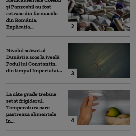
și Panzcebil au fost
retrase din farmaciile
din România.
2
Explicația...
Nivelul scăzut al
Dunării a scos la iveală
Podul lui Constantin,
din timpul Imperiului...
3
La câte grade trebuie
setat frigiderul.
Temperatura care
păstrează alimentele
4
în...