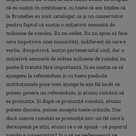
că eu susţin în continuare, cu toate că am înţeles că
la Bruxelles eu sunt catalogat ca şi un conservator
pentru faptul că susţin o iniţiativă semnată de
milioane de români. Eu nu cedez. Eu nu spun să face
ceva împotriva unei minorităţi, indiferent de care e
vorba, dimpotrivă, susţin parteneriatul civil, dar o
iniţiativă semnată de atâtea milioane de români nu
poate fi tratată fără importanţă. Şi eu susţin ca să
ajungem la referendum şi cu toate piedicile
instituţionale puse vom ajunge în aşa fel încât să
putem genera un referendum, şi atunci românii să
se pronunţe. Şi după ce pronunţă românii, atunci
putem discuta, putem accepta toate criticile. Dar
dacă cumva românii se pronunţă într-un fel care îi
deranjează pe alţii, atunci ce o să spună - că poporul
român e conservator? Şi o să ne pedepsească pe