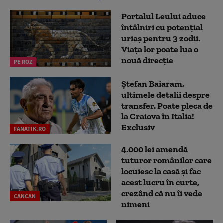
Portalul Leului aduce
întâlniri cu potențial
uriaș pentru 3 zodii.
Viața lor poate lua o
nouă direcție
PE ROZ
Ștefan Baiaram,
ultimele detalii despre
transfer. Poate pleca de
la Craiova în Italia!
Exclusiv
FANATIK.RO
4.000 lei amendă
tuturor românilor care
locuiesc la casă și fac
acest lucru în curte,
crezând că nu îi vede
CANCAN
nimeni