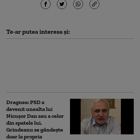
Te-ar putea interesa și:
Dragnea spune că doi
lideri PSD l-au vizitat
înainte de a da jos
Guvernul Bolojan: Au
spus: „E rezolvat, și cu
Nicușor Dan e vorbit”
Dragnea: PSD a
devenit unealta lui
Nicuşor Dan sau a celor
din spatele lui.
Grindeanu se gândește
doar la propria