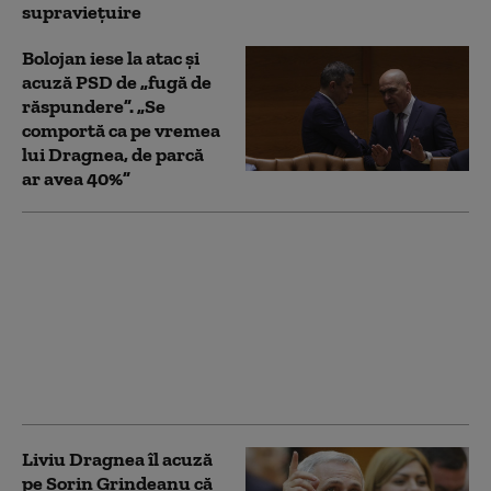
supravieţuire
Bolojan iese la atac și
acuză PSD de „fugă de
răspundere”. „Se
comportă ca pe vremea
lui Dragnea, de parcă
ar avea 40%”
Fritz îl atacă pe
Grindeanu: „E absolut
halucinant cum
premierul OUG 13 îl
folosește acum pe
Dragnea ca un fel de
sperietoare”
Liviu Dragnea îl acuză
pe Sorin Grindeanu că