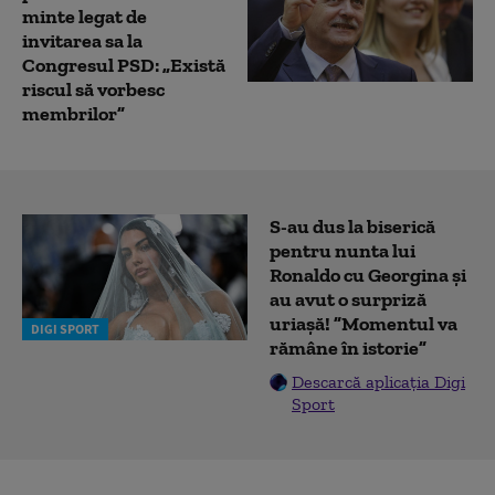
minte legat de
invitarea sa la
Congresul PSD: „Există
riscul să vorbesc
membrilor”
S-au dus la biserică
pentru nunta lui
Ronaldo cu Georgina și
au avut o surpriză
uriașă! ”Momentul va
DIGI SPORT
rămâne în istorie”
Descarcă aplicația Digi
Sport