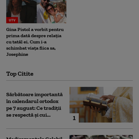
UTV
Gina Pistol a vorbit pentru
prima dată despre relația
cu tatăl ei. Cum i-a
schimbat viața fiica sa,
Josephine
Top Citite
Sărbătoare importantă
în calendarul ortodox
pe 7 august: Ce tradiții
se respectă și cui...
1
Medicamentele Colebil