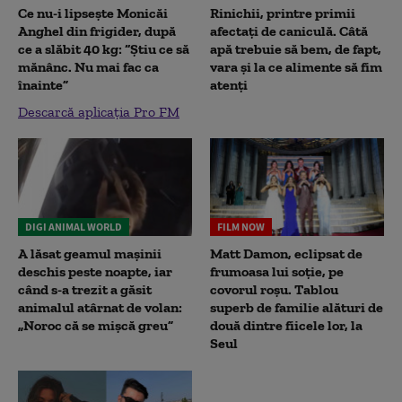
Ce nu-i lipsește Monicăi
Rinichii, printre primii
Anghel din frigider, după
afectați de caniculă. Câtă
ce a slăbit 40 kg: “Știu ce să
apă trebuie să bem, de fapt,
mănânc. Nu mai fac ca
vara și la ce alimente să fim
înainte”
atenți
Descarcă aplicația Pro FM
DIGI ANIMAL WORLD
FILM NOW
A lăsat geamul mașinii
Matt Damon, eclipsat de
deschis peste noapte, iar
frumoasa lui soție, pe
când s-a trezit a găsit
covorul roșu. Tablou
animalul atârnat de volan:
superb de familie alături de
„Noroc că se mișcă greu”
două dintre fiicele lor, la
Seul