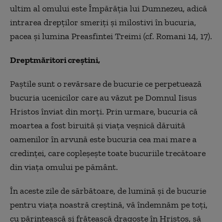
ultim al omului este Împărăţia lui Dumnezeu, adică
intrarea drepţilor smeriţi şi milostivi în bucuria,
pacea şi lumina Preasfintei Treimi (cf. Romani 14, 17).
Dreptmăritori creştini,
Paştile sunt o revărsare de bucurie ce perpetuează
bucuria ucenicilor care au văzut pe Domnul Iisus
Hristos înviat din morţi. Prin urmare, bucuria că
moartea a fost biruită şi viaţa veşnică dăruită
oamenilor în arvună este bucuria cea mai mare a
credinţei, care copleşeşte toate bucuriile trecătoare
din viaţa omului pe pământ.
În aceste zile de sărbătoare, de lumină şi de bucurie
pentru viaţa noastră creştină, vă îndemnăm pe toţi,
cu părintească şi frăţească dragoste în Hristos, să