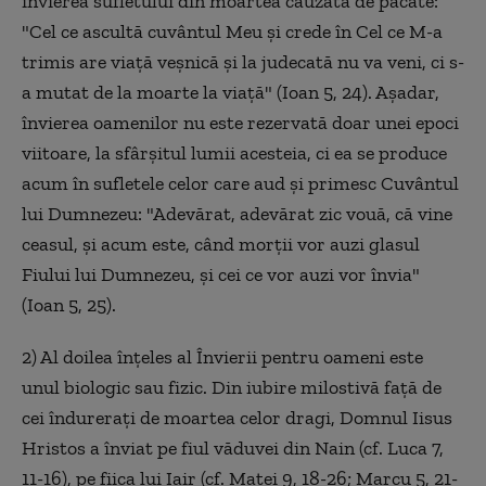
învierea sufletului din moartea cauzată de păcate:
"Cel ce ascultă cuvântul Meu şi crede în Cel ce M-a
trimis are viaţă veşnică şi la judecată nu va veni, ci s-
a mutat de la moarte la viaţă" (Ioan 5, 24). Aşadar,
învierea oamenilor nu este rezervată doar unei epoci
viitoare, la sfârşitul lumii acesteia, ci ea se produce
acum în sufletele celor care aud şi primesc Cuvântul
lui Dumnezeu: "Adevărat, adevărat zic vouă, că vine
ceasul, şi acum este, când morţii vor auzi glasul
Fiului lui Dumnezeu, şi cei ce vor auzi vor învia"
(Ioan 5, 25).
2) Al doilea înţeles al Învierii pentru oameni este
unul biologic sau fizic. Din iubire milostivă faţă de
cei îndureraţi de moartea celor dragi, Domnul Iisus
Hristos a înviat pe fiul văduvei din Nain (cf. Luca 7,
11-16), pe fiica lui Iair (cf. Matei 9, 18-26; Marcu 5, 21-