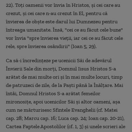
22). Toţi oamenii vor învia în Hristos, şi cei care au
crezut, şi cei care n-au crezut în El, pentru că
învierea de obşte este darul lui Dumnezeu pentru
întreaga umanitate. Însă, "cei ce au făcut cele bune"
vor învia "spre învierea vieţii, iar cei ce au făcut cele
rele, spre învierea osândirii" (Ioan 5, 29).
Ca să-i încredinţeze pe ucenicii Săi de adevărul
Învierii Sale din morţi, Domnul Iisus Hristos S-a
arătat de mai multe ori şi în mai multe locuri, timp
de patruzeci de zile, de la Paşti până la Înălţare. Mai
întâi, Domnul Hristos S-a arătat femeilor
mironosiţe, apoi ucenicilor Săi şi altor oameni, aşa
cum ne mărturisesc Sfintele Evanghelii (cf. Matei
cap. 28; Marcu cap. 16; Luca cap. 24; Ioan cap. 20-21),
Cartea Faptele Apostolilor (cf. 1, 3) şi unele scrieri ale