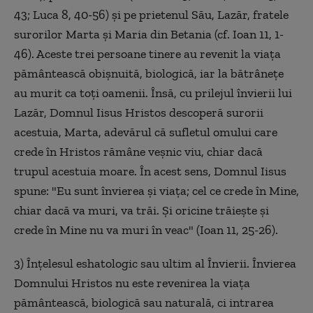
43; Luca 8, 40-56) şi pe prietenul Său, Lazăr, fratele
surorilor Marta şi Maria din Betania (cf. Ioan 11, 1-
46). Aceste trei persoane tinere au revenit la viaţa
pământească obişnuită, biologică, iar la bătrâneţe
au murit ca toţi oamenii. Însă, cu prilejul învierii lui
Lazăr, Domnul Iisus Hristos descoperă surorii
acestuia, Marta, adevărul că sufletul omului care
crede în Hristos rămâne veşnic viu, chiar dacă
trupul acestuia moare. În acest sens, Domnul Iisus
spune: "Eu sunt învierea şi viaţa; cel ce crede în Mine,
chiar dacă va muri, va trăi. Şi oricine trăieşte şi
crede în Mine nu va muri în veac" (Ioan 11, 25-26).
3) Înţelesul eshatologic sau ultim al Învierii. Învierea
Domnului Hristos nu este revenirea la viaţa
pământească, biologică sau naturală, ci intrarea