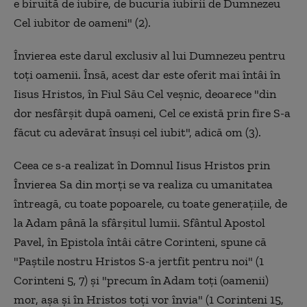
e biruită de iubire, de bucuria iubirii de Dumnezeu
Cel iubitor de oameni" (2).
Învierea este darul exclusiv al lui Dumnezeu pentru
toţi oamenii. Însă, acest dar este oferit mai întâi în
Iisus Hristos, în Fiul Său Cel veşnic, deoarece "din
dor nesfârşit după oameni, Cel ce există prin fire S-a
făcut cu adevărat însuşi cel iubit", adică om (3).
Ceea ce s-a realizat în Domnul Iisus Hristos prin
Învierea Sa din morţi se va realiza cu umanitatea
întreagă, cu toate popoarele, cu toate generaţiile, de
la Adam până la sfârşitul lumii. Sfântul Apostol
Pavel, în Epistola întâi către Corinteni, spune că
"Paştile nostru Hristos S-a jertfit pentru noi" (1
Corinteni 5, 7) şi "precum în Adam toţi (oamenii)
mor, aşa şi în Hristos toţi vor învia" (1 Corinteni 15,