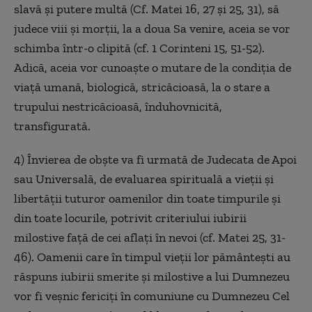
slavă şi putere multă (Cf. Matei 16, 27 şi 25, 31), să
judece viii şi morţii, la a doua Sa venire, aceia se vor
schimba într-o clipită (cf. 1 Corinteni 15, 51-52).
Adică, aceia vor cunoaşte o mutare de la condiţia de
viaţă umană, biologică, stricăcioasă, la o stare a
trupului nestricăcioasă, înduhovnicită,
transfigurată.
4) Învierea de obşte va fi urmată de Judecata de Apoi
sau Universală, de evaluarea spirituală a vieţii şi
libertăţii tuturor oamenilor din toate timpurile şi
din toate locurile, potrivit criteriului iubirii
milostive faţă de cei aflaţi în nevoi (cf. Matei 25, 31-
46). Oamenii care în timpul vieţii lor pământeşti au
răspuns iubirii smerite şi milostive a lui Dumnezeu
vor fi veşnic fericiţi în comuniune cu Dumnezeu Cel