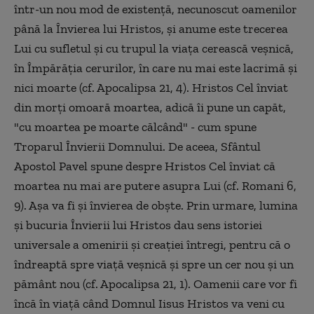
într-un nou mod de existenţă, necunoscut oamenilor
până la Învierea lui Hristos, şi anume este trecerea
Lui cu sufletul şi cu trupul la viaţa cerească veşnică,
în Împărăţia cerurilor, în care nu mai este lacrimă şi
nici moarte (cf. Apocalipsa 21, 4). Hristos Cel înviat
din morţi omoară moartea, adică îi pune un capăt,
"cu moartea pe moarte călcând" - cum spune
Troparul Învierii Domnului. De aceea, Sfântul
Apostol Pavel spune despre Hristos Cel înviat că
moartea nu mai are putere asupra Lui (cf. Romani 6,
9). Aşa va fi şi învierea de obşte. Prin urmare, lumina
şi bucuria Învierii lui Hristos dau sens istoriei
universale a omenirii şi creaţiei întregi, pentru că o
îndreaptă spre viaţă veşnică şi spre un cer nou şi un
pământ nou (cf. Apocalipsa 21, 1). Oamenii care vor fi
încă în viaţă când Domnul Iisus Hristos va veni cu