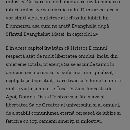
milostiv. Cei care în mod liber au refuzat chemarea
iubirii milostive sau darnice a lui Dumnezeu, aceia
vor simţi vidul sufletesc al refuzului iubirii lui
Dumnezeu, aşa cum ne arată Evanghelia după
Sfântul Evanghelist Matei, în capitolul 25.
Din acest capitol învăţăm că Hristos Domnul
respectă atât de mult libertatea omului, încât, din
smerenie totală, prezenţa Sa se ascunde tainic în
oamenii cei mai săraci şi suferinzi, marginalizaţi,
neglijaţi şi dispreţuiţi, care trăiesc în lume la limita
dintre viaţă şi moarte. Însă, în Ziua Judecăţii de
Apoi, Domnul Iisus Hristos va arăta slava şi
libertatea Sa de Creator al universului şi al omului,
de a stabili comuniunea eternă cerească de iubire şi
fericire cu toţi oamenii smeriţi şi milostivi.