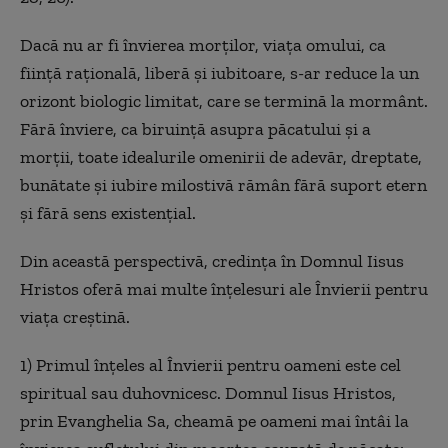
Dacă nu ar fi învierea morţilor, viaţa omului, ca
fiinţă raţională, liberă şi iubitoare, s-ar reduce la un
orizont biologic limitat, care se termină la mormânt.
Fără înviere, ca biruinţă asupra păcatului şi a
morţii, toate idealurile omenirii de adevăr, dreptate,
bunătate şi iubire milostivă rămân fără suport etern
şi fără sens existenţial.
Din această perspectivă, credinţa în Domnul Iisus
Hristos oferă mai multe înţelesuri ale Învierii pentru
viaţa creştină.
1) Primul înţeles al Învierii pentru oameni este cel
spiritual sau duhovnicesc. Domnul Iisus Hristos,
prin Evanghelia Sa, cheamă pe oameni mai întâi la