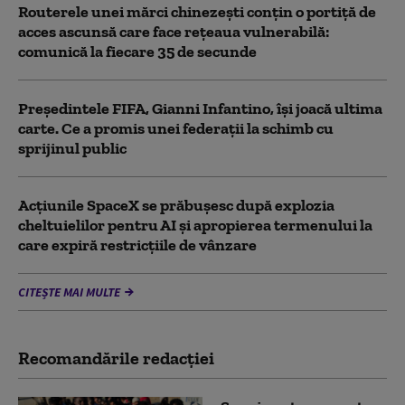
Routerele unei mărci chinezești conțin o portiță de
acces ascunsă care face rețeaua vulnerabilă:
comunică la fiecare 35 de secunde
Președintele FIFA, Gianni Infantino, îşi joacă ultima
carte. Ce a promis unei federații la schimb cu
sprijinul public
Acţiunile SpaceX se prăbuşesc după explozia
cheltuielilor pentru AI şi apropierea termenului la
care expiră restricţiile de vânzare
CITEȘTE MAI MULTE
Recomandările redacţiei