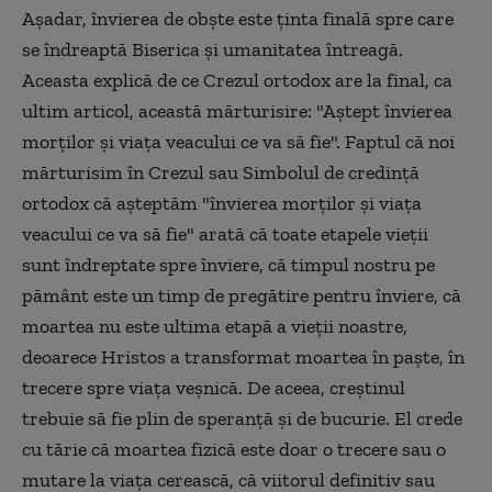
Aşadar, învierea de obşte este ţinta finală spre care
se îndreaptă Biserica şi umanitatea întreagă.
Aceasta explică de ce Crezul ortodox are la final, ca
ultim articol, această mărturisire: "Aştept învierea
morţilor şi viaţa veacului ce va să fie". Faptul că noi
mărturisim în Crezul sau Simbolul de credinţă
ortodox că aşteptăm "învierea morţilor şi viaţa
veacului ce va să fie" arată că toate etapele vieţii
sunt îndreptate spre înviere, că timpul nostru pe
pământ este un timp de pregătire pentru înviere, că
moartea nu este ultima etapă a vieţii noastre,
deoarece Hristos a transformat moartea în paşte, în
trecere spre viaţa veşnică. De aceea, creştinul
trebuie să fie plin de speranţă şi de bucurie. El crede
cu tărie că moartea fizică este doar o trecere sau o
mutare la viaţa cerească, că viitorul definitiv sau