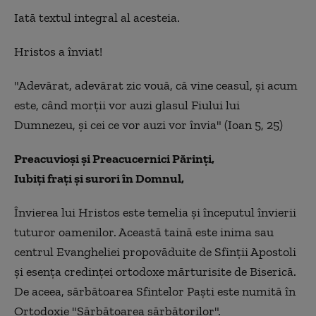
Iată textul integral al acesteia.
Hristos a înviat!
"Adevărat, adevărat zic vouă, că vine ceasul, şi acum
este, când morţii vor auzi glasul Fiului lui
Dumnezeu, şi cei ce vor auzi vor învia" (Ioan 5, 25)
Preacuvioşi şi Preacucernici Părinţi,
Iubiţi fraţi şi surori în Domnul,
Învierea lui Hristos este temelia şi începutul învierii
tuturor oamenilor. Această taină este inima sau
centrul Evangheliei propovăduite de Sfinţii Apostoli
şi esenţa credinţei ortodoxe mărturisite de Biserică.
De aceea, sărbătoarea Sfintelor Paşti este numită în
Ortodoxie "Sărbătoarea sărbătorilor".