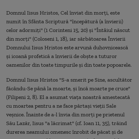
Domnul Iisus Hristos, Cel înviat din morţi, este
numit în Sfânta Scriptură "începătură (a învierii)
celor adormiţi" (1 Corinteni 15, 20) şi "Întâiul născut
din morţi" (Coloseni 1, 18), iar sărbătoarea Învierii
Domnului Iisus Hristos este arvună duhovnicească
şi icoană profetică a învierii de obşte a tuturor
oamenilor din toate timpurile şi din toate popoarele.
Domnul Iisus Hristos "S-a smerit pe Sine, ascultător
făcându-Se până la moarte, şi încă moarte pe cruce"
(Filipeni 2, 8). El a asumat viaţa noastră amestecată
cu moartea pentru a ne face părtaşi vieţii Sale
veşnice. Înainte de a-l învia din morţi pe prietenul
Său Lazăr, Iisus "a lăcrimat" (cf. Ioan 11, 35), trăind
durerea neamului omenesc înrobit de păcat şi de