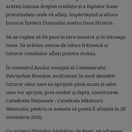
arătaţi lumina dreptei credinţe şi a faptelor bune
pretutindeni unde vă aflaţi, împărtăşind şi altora
bucuria Învierii Domnului nostru Iisus Hristos.
Să ne rugăm să fie pace în ţara noastră şi în întreaga
lume. Să arătăm semne de iubire frăţească şi
tuturor românilor aflaţi printre străini.
În contextul Anului omagial al Centenarului
Patriarhiei Române, mulţumim în mod deosebit
tuturor celor care au sprijinit până acum şi celor
care vor sprijini, prin cuvânt şi faptă, construirea
Catedralei Naţionale - Catedrala Mântuirii
Neamului, pentru ca aceasta să poată fi sfinţită în 26
octombrie 2025.
Cu prilejul Sfintelor Sărbători de Paşti, vă adresăm