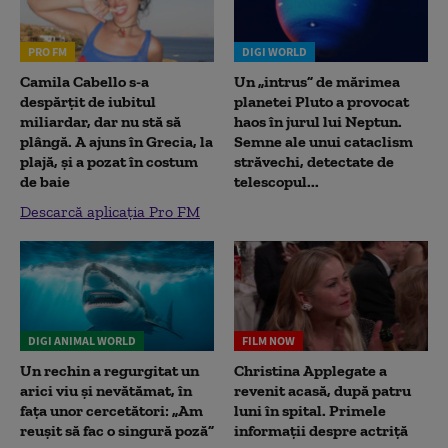
PRO FM
DIGI WORLD
Camila Cabello s-a
Un „intrus” de mărimea
despărțit de iubitul
planetei Pluto a provocat
miliardar, dar nu stă să
haos în jurul lui Neptun.
plângă. A ajuns în Grecia, la
Semne ale unui cataclism
plajă, și a pozat în costum
străvechi, detectate de
de baie
telescopul...
Descarcă aplicația Pro FM
DIGI ANIMAL WORLD
FILM NOW
Un rechin a regurgitat un
Christina Applegate a
arici viu și nevătămat, în
revenit acasă, după patru
fața unor cercetători: „Am
luni în spital. Primele
reușit să fac o singură poză”
informații despre actriță