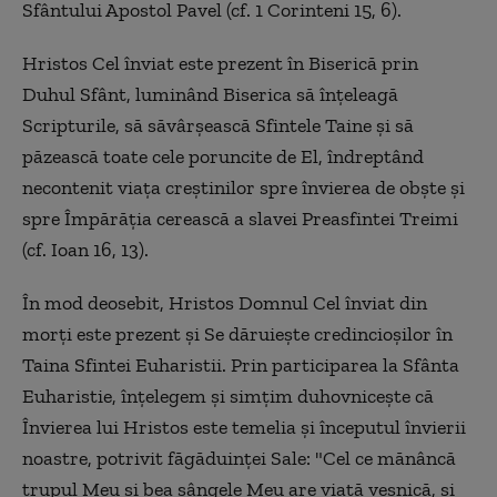
Sfântului Apostol Pavel (cf. 1 Corinteni 15, 6).
Hristos Cel înviat este prezent în Biserică prin
Duhul Sfânt, luminând Biserica să înţeleagă
Scripturile, să săvârşească Sfintele Taine şi să
păzească toate cele poruncite de El, îndreptând
necontenit viaţa creştinilor spre învierea de obşte şi
spre Împărăţia cerească a slavei Preasfintei Treimi
(cf. Ioan 16, 13).
În mod deosebit, Hristos Domnul Cel înviat din
morţi este prezent şi Se dăruieşte credincioşilor în
Taina Sfintei Euharistii. Prin participarea la Sfânta
Euharistie, înţelegem şi simţim duhovniceşte că
Învierea lui Hristos este temelia şi începutul învierii
noastre, potrivit făgăduinţei Sale: "Cel ce mănâncă
trupul Meu şi bea sângele Meu are viaţă veşnică, şi