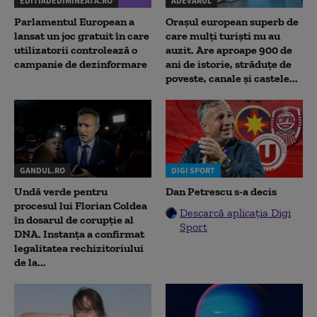
EDITIADEDIMINEATA.RO
ADEVARUL
Parlamentul European a
Orașul european superb de
lansat un joc gratuit în care
care mulți turiști nu au
utilizatorii controlează o
auzit. Are aproape 900 de
campanie de dezinformare
ani de istorie, străduțe de
poveste, canale și castele...
GANDUL.RO
DIGI SPORT
Undă verde pentru
Dan Petrescu s-a decis
procesul lui Florian Coldea
Descarcă aplicația Digi
în dosarul de corupție al
Sport
DNA. Instanța a confirmat
legalitatea rechizitoriului
de la...