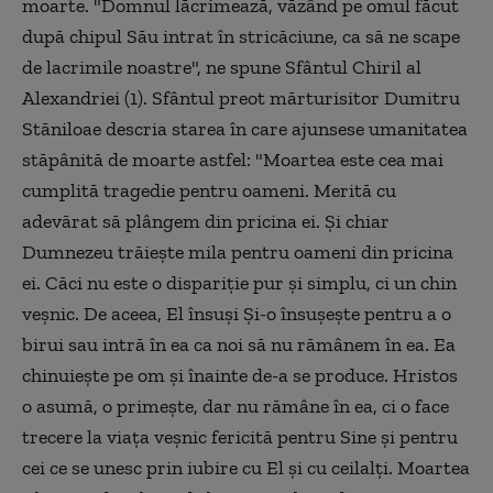
moarte. "Domnul lăcrimează, văzând pe omul făcut
după chipul Său intrat în stricăciune, ca să ne scape
de lacrimile noastre", ne spune Sfântul Chiril al
Alexandriei (1). Sfântul preot mărturisitor Dumitru
Stăniloae descria starea în care ajunsese umanitatea
stăpânită de moarte astfel: "Moartea este cea mai
cumplită tragedie pentru oameni. Merită cu
adevărat să plângem din pricina ei. Şi chiar
Dumnezeu trăieşte mila pentru oameni din pricina
ei. Căci nu este o dispariţie pur şi simplu, ci un chin
veşnic. De aceea, El însuşi Şi-o însuşeşte pentru a o
birui sau intră în ea ca noi să nu rămânem în ea. Ea
chinuieşte pe om şi înainte de-a se produce. Hristos
o asumă, o primeşte, dar nu rămâne în ea, ci o face
trecere la viaţa veşnic fericită pentru Sine şi pentru
cei ce se unesc prin iubire cu El şi cu ceilalţi. Moartea