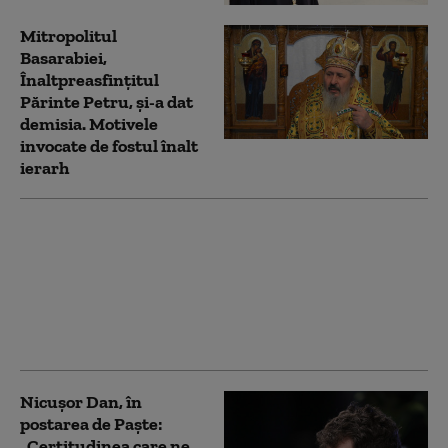
Mitropolitul
Basarabiei,
Înaltpreasfințitul
Părinte Petru, și-a dat
demisia. Motivele
invocate de fostul înalt
ierarh
Rusia a încălcat
armistițiul de Paște de
aproape 11.000 de ori,
afirmă Ucraina. „Putin
este, desigur, cel mai
creștin om din lume”
Nicușor Dan, în
postarea de Paște:
„Certitudinea care ne