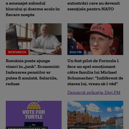
a amenajat subsolul
autostrăzi care au devenit
blocului și doarme acolo în
esențiale pentru NATO
fiecare noapte
NEWSWEEK
DIGI FM
România poate ajunge
Un fost pilot de Formula 1
vineri în „junk”. Economist:
face un apel emoționant
Indexarea pensiilor ar
către familia lui Michael
putea fi anulată. Salariile,
Schumacher: "Indiferent de
reduse
starea lui, vreau să-l văd"
Descarcă aplicația Digi FM