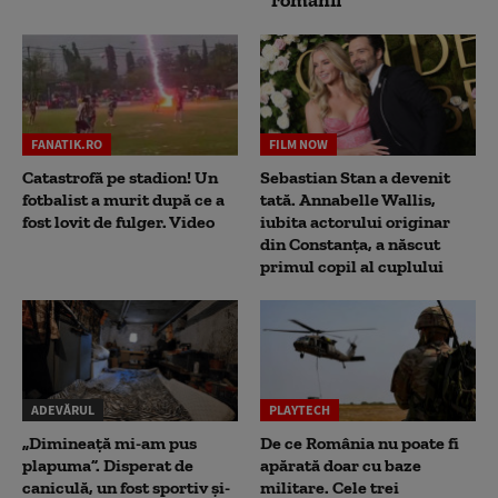
FANATIK.RO
FILM NOW
Catastrofă pe stadion! Un
Sebastian Stan a devenit
fotbalist a murit după ce a
tată. Annabelle Wallis,
fost lovit de fulger. Video
iubita actorului originar
din Constanța, a născut
primul copil al cuplului
ADEVĂRUL
PLAYTECH
„Dimineață mi-am pus
De ce România nu poate fi
plapuma”. Disperat de
apărată doar cu baze
caniculă, un fost sportiv și-
militare. Cele trei