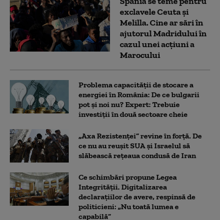
Spania se teme pentru
exclavele Ceuta și
Melilla. Cine ar sări în
ajutorul Madridului în
cazul unei acțiuni a
Marocului
Problema capacității de stocare a
energiei în România: De ce bulgarii
pot și noi nu? Expert: Trebuie
investiții în două sectoare cheie
„Axa Rezistenței” revine în forță. De
ce nu au reușit SUA și Israelul să
slăbească rețeaua condusă de Iran
Ce schimbări propune Legea
Integrității. Digitalizarea
declarațiilor de avere, respinsă de
politicieni: „Nu toată lumea e
capabilă”