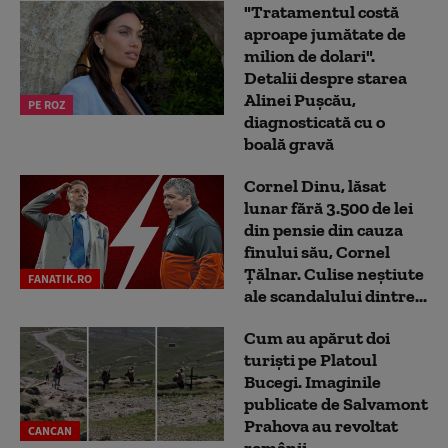
"Tratamentul costă
aproape jumătate de
milion de dolari".
Detalii despre starea
Alinei Pușcău,
PE ROZ
diagnosticată cu o
boală gravă
Cornel Dinu, lăsat
lunar fără 3.500 de lei
din pensie din cauza
finului său, Cornel
Țălnar. Culise neștiute
FANATIK.RO
ale scandalului dintre...
Cum au apărut doi
turiști pe Platoul
Bucegi. Imaginile
publicate de Salvamont
Prahova au revoltat
CANCAN
românii