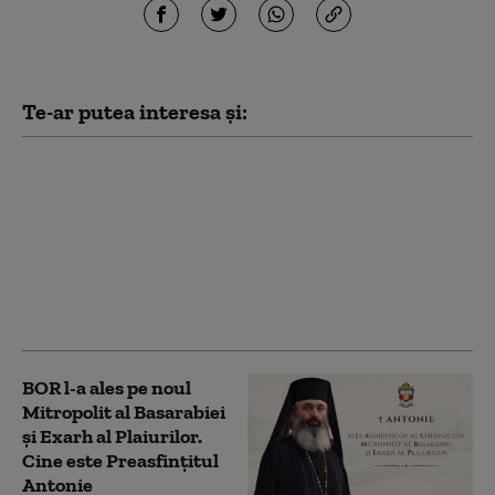
Te-ar putea interesa și:
Mesajul lui Nicuşor
Dan de ziua
Patriarhului Daniel:
Credincioşii vor avea
mereu în Biserică
exemple luminoase de
dăruire şi încredere
BOR l-a ales pe noul
Mitropolit al Basarabiei
și Exarh al Plaiurilor.
Cine este Preasfințitul
Antonie