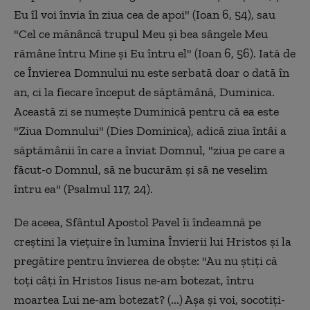
Eu îl voi învia în ziua cea de apoi" (Ioan 6, 54), sau
"Cel ce mănâncă trupul Meu şi bea sângele Meu
rămâne întru Mine şi Eu întru el" (Ioan 6, 56). Iată de
ce Învierea Domnului nu este serbată doar o dată în
an, ci la fiecare început de săptămână, Duminica.
Această zi se numeşte Duminică pentru că ea este
"Ziua Domnului" (Dies Dominica), adică ziua întâi a
săptămânii în care a înviat Domnul, "ziua pe care a
făcut-o Domnul, să ne bucurăm şi să ne veselim
întru ea" (Psalmul 117, 24).
De aceea, Sfântul Apostol Pavel îi îndeamnă pe
creştini la vieţuire în lumina Învierii lui Hristos şi la
pregătire pentru învierea de obşte: "Au nu ştiţi că
toţi câţi în Hristos Iisus ne-am botezat, întru
moartea Lui ne-am botezat? (...) Aşa şi voi, socotiţi-