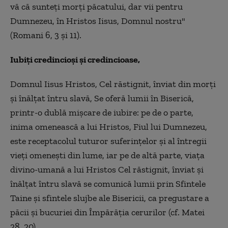
vă că sunteţi morţi păcatului, dar vii pentru
Dumnezeu, în Hristos Iisus, Domnul nostru"
(Romani 6, 3 şi 11).
Iubiţi credincioşi şi credincioase,
Domnul Iisus Hristos, Cel răstignit, înviat din morţi
şi înălţat întru slavă, Se oferă lumii în Biserică,
printr-o dublă mişcare de iubire: pe de o parte,
inima omenească a lui Hristos, Fiul lui Dumnezeu,
este receptacolul tuturor suferinţelor şi al întregii
vieţi omeneşti din lume, iar pe de altă parte, viaţa
divino-umană a lui Hristos Cel răstignit, înviat şi
înălţat întru slavă se comunică lumii prin Sfintele
Taine şi sfintele slujbe ale Bisericii, ca pregustare a
păcii şi bucuriei din Împărăţia cerurilor (cf. Matei
28, 20).