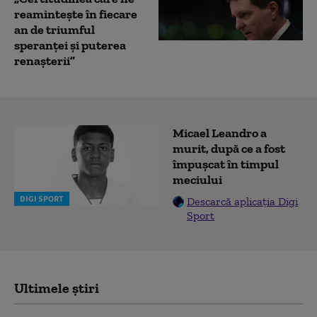
reamintește în fiecare
an de triumful
speranței și puterea
renașterii”
Micael Leandro a
murit, după ce a fost
împușcat în timpul
meciului
DIGI SPORT
Descarcă aplicația Digi
Sport
Ultimele știri