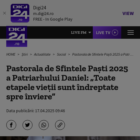
Digi24
VIEW
m.digi24.ro
FREE - In Google Play
LIVE TV
LIVE FM
HOME
Știri
Actualitate
Social
Pastorala de Sfintele Paşti 2025 a Patriarhului Daniel: „Toate etapele vieţii sunt îndreptate spre înviere”
Pastorala de Sfintele Paşti 2025
a Patriarhului Daniel: „Toate
etapele vieţii sunt îndreptate
spre înviere”
Data publicării:
17.04.2025 09:46