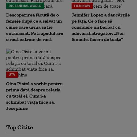
DIGI ANIMAL WORLD
FILM NOW
Descoperirea făcută de o
Jennifer Lopez a dat cărțile
femeie după ce a salvat un
pe față. Ce o face să
câine care urma sa fie
considere un bărbat cu
eutanasiat. Patrupedul are
adevărat atrăgător: „Noi,
o rasă extrem de rară
femeile, facem de toate”
UTV
Gina Pistol a vorbit pentru
prima dată despre relația
cu tatăl ei. Cum i-a
schimbat viața fiica sa,
Josephine
Top Citite