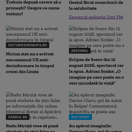
Trebuie depusă cerere să o
Gestul făcut muncitorii de
primești? Despre ce sume
la salubritate
vorbim?
Descarcă aplicația Digi FM
EDITIADEDIMINEATA.RO
ADEVARUL
Niciun stat nu a activat
Eclipsa de Soare din 12
mecanismul UE anti-
august 2026, spectacol rar
dezinformare în timpul
la apus. Adrian Șonka: „O
crizei din Ceuta
imagine pe care poate nu o
vezi niciodată în viață”
GANDUL.RO
DIGI SPORT
Radu Miruţă vrea să pună
Au apărut imaginile:
etichete de știri false pe
Darius Olaru, gol de autor