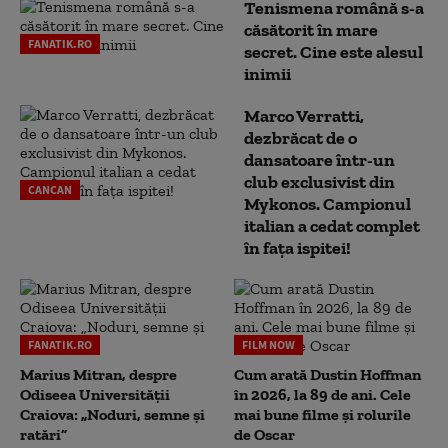
Tenismena română s-a
căsătorit în mare
FANATIK.RO
secret. Cine este alesul
inimii
Marco Verratti,
dezbrăcat de o
dansatoare într-un
club exclusivist din
CANCAN
Mykonos. Campionul
italian a cedat complet
în fața ispitei!
FANATIK.RO
FILM NOW
Marius Mitran, despre
Cum arată Dustin Hoffman
Odiseea Universității
în 2026, la 89 de ani. Cele
Craiova: „Noduri, semne și
mai bune filme și rolurile
ratări”
de Oscar