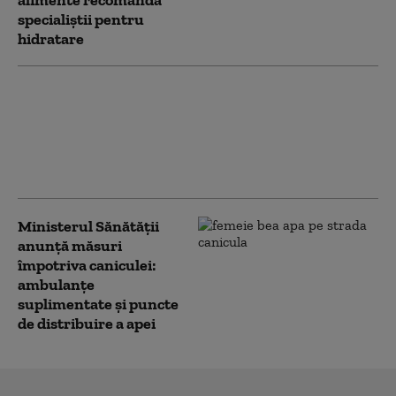
specialiștii pentru
hidratare
Noua lege a salarizării: Ce au
negociat sindicatele din
Sănătate. Este „pragul minim
de la care proiectul poate deveni
acceptabil”
Ministerul Sănătății
anunță măsuri
împotriva caniculei:
ambulanțe
suplimentate și puncte
de distribuire a apei