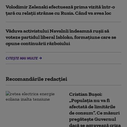
Volodimir Zelenski efectuează prima vizită într-o
țară cu relații strânse cu Rusia. Când va avea loc
Văduva activistului Navalnîi îndeamnă ruşii să
voteze partidul liberal Iabloko, formațiune care se
opune continuării războiului
CITEȘTE MAI MULTE
Recomandările redacţiei
Cristian Bușoi:
„Populația nu va fi
afectată de limitările
de consum”. Ce măsuri
pregătește Guvernul
dacă se agravează criza