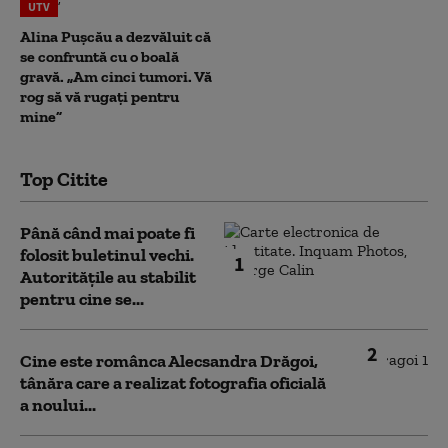
UTV
Alina Pușcău a dezvăluit că
se confruntă cu o boală
gravă. „Am cinci tumori. Vă
rog să vă rugați pentru
mine”
Top Citite
Până când mai poate fi
folosit buletinul vechi.
1
Autoritățile au stabilit
pentru cine se...
2
Cine este românca Alecsandra Drăgoi,
tânăra care a realizat fotografia oficială
a noului...