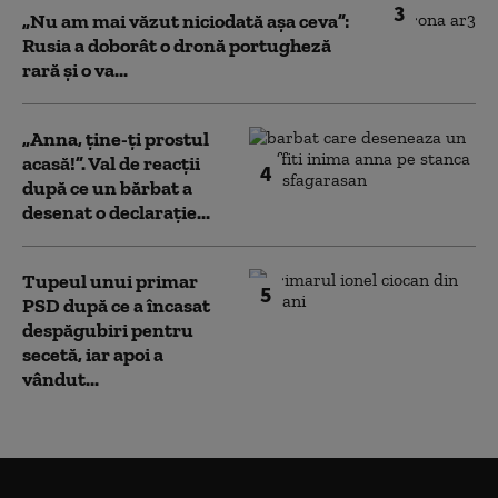
3
„Nu am mai văzut niciodată așa ceva”:
Rusia a doborât o dronă portugheză
rară și o va...
„Anna, ţine-ţi prostul
acasă!”. Val de reacții
4
după ce un bărbat a
desenat o declarație...
Tupeul unui primar
5
PSD după ce a încasat
despăgubiri pentru
secetă, iar apoi a
vândut...