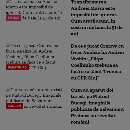
Transformarea
Andreei Marin este
imposibil de ignorat.
PE ROZ
Cum arată acum, în
costum de baie, la 51 de
ani
De ce a jucat Craiova cu
frică. Analiza lui Andrei
Vochin: „Filipe
Coelhinho trebuia să
FANATIK.RO
facă ce a făcut Tromso
cu CFR Cluj”
Cum au apărut doi
turiști pe Platoul
Bucegi. Imaginile
CANCAN
publicate de Salvamont
Prahova au revoltat
românii