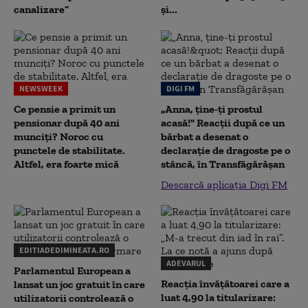
canalizare”
și...
NEWSWEEK
DIGI FM
Ce pensie a primit un
„Anna, ţine-ţi prostul
pensionar după 40 ani
acasă!" Reacţii după ce un
munciți? Noroc cu
bărbat a desenat o
punctele de stabilitate.
declaraţie de dragoste pe o
Altfel, era foarte mică
stâncă, în Transfăgărăşan
Descarcă aplicația Digi FM
EDITIADEDIMINEATA.RO
ADEVARUL
Parlamentul European a
Reacția învățătoarei care a
lansat un joc gratuit în care
luat 4,90 la titularizare:
utilizatorii controlează o