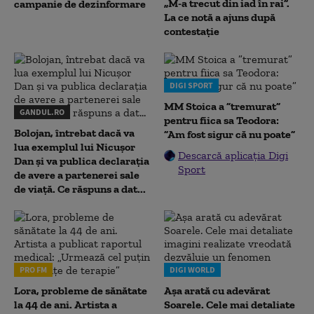
„M-a trecut din iad în rai”.
campanie de dezinformare
La ce notă a ajuns după
contestație
DIGI SPORT
MM Stoica a ”tremurat”
GANDUL.RO
pentru fiica sa Teodora:
Bolojan, întrebat dacă va
”Am fost sigur că nu poate”
lua exemplul lui Nicușor
Descarcă aplicația Digi
Dan și va publica declarația
Sport
de avere a partenerei sale
de viață. Ce răspuns a dat...
PRO FM
DIGI WORLD
Lora, probleme de sănătate
Așa arată cu adevărat
la 44 de ani. Artista a
Soarele. Cele mai detaliate