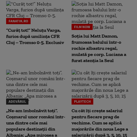
FANATIK.RO
FILM NOW
“Curăț tot!” Neluțu Varga,
Soția lui Matt Damon,
furios după umilința CFR
frumoasa balului într-o
Cluj – Tromso 0-5. Exclusiv
rochie albastru regal,
mulată pe corp. Luciana a
furat atenția la Seul
ADEVĂRUL
PLAYTECH
„Ne-am îmbolnăvit toți”.
Cu cât îți crește salariul
Coșmarul unor români într-
pentru fiecare prag de
una dintre cele mai
vechime. Cum se aplică
populare destinații din
majorările din noua Lege a
Albania: „Apa mirosea a
salarizării după 3, 5, 10, 15