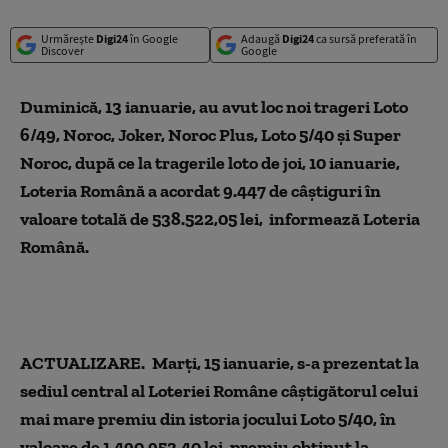
Urmărește
Digi24
în Google
Adaugă
Digi24
ca sursă preferată în
Discover
Google
Duminică, 13 ianuarie, au avut loc noi trageri Loto
6/49, Noroc, Joker, Noroc Plus, Loto 5/40 şi Super
Noroc, după ce la tragerile loto de joi, 10 ianuarie,
Loteria Română a acordat 9.447 de câştiguri în
valoare totală de 538.522,05 lei, informează Loteria
Română.
ACTUALIZARE.
Marți, 15 ianuarie, s-a prezentat la
sediul central al Loteriei Române câștigătorul celui
mai mare premiu din istoria jocului Loto 5/40, în
valoare de 1.490.953,40 lei, premiu obținut la