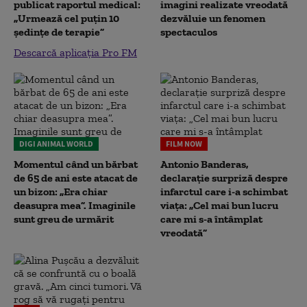
publicat raportul medical:
imagini realizate vreodată
„Urmează cel puțin 10
dezvăluie un fenomen
ședințe de terapie”
spectaculos
Descarcă aplicația Pro FM
DIGI ANIMAL WORLD
FILM NOW
Momentul când un bărbat
Antonio Banderas,
de 65 de ani este atacat de
declarație surpriză despre
un bizon: „Era chiar
infarctul care i-a schimbat
deasupra mea”. Imaginile
viața: „Cel mai bun lucru
sunt greu de urmărit
care mi s-a întâmplat
vreodată”