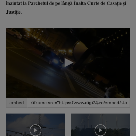
înaintat la Parchetul de pe lângă Înalta Curte de Casație și
Justiție.
0
embed
seconds
of
25
seconds