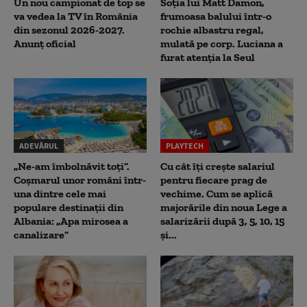
Un nou campionat de top se
Soția lui Matt Damon,
va vedea la TV în România
frumoasa balului într-o
din sezonul 2026-2027.
rochie albastru regal,
Anunț oficial
mulată pe corp. Luciana a
furat atenția la Seul
ADEVĂRUL
PLAYTECH
„Ne-am îmbolnăvit toți”.
Cu cât îți crește salariul
Coșmarul unor români într-
pentru fiecare prag de
una dintre cele mai
vechime. Cum se aplică
populare destinații din
majorările din noua Lege a
Albania: „Apa mirosea a
salarizării după 3, 5, 10, 15
canalizare”
și...