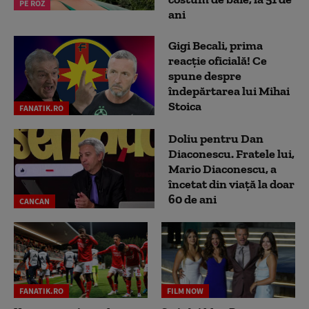
PE ROZ
ani
Gigi Becali, prima
reacție oficială! Ce
spune despre
îndepărtarea lui Mihai
Stoica
FANATIK.RO
Doliu pentru Dan
Diaconescu. Fratele lui,
Mario Diaconescu, a
încetat din viață la doar
60 de ani
CANCAN
FANATIK.RO
FILM NOW