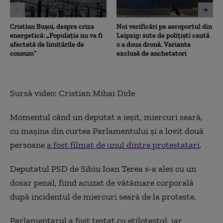
Cristian Bușoi, despre criza
Noi verificări pe aeroportul din
energetică: „Populația nu va fi
Leipzig: sute de polițiști caută
afectată de limitările de
o a doua dronă. Varianta
consum”
exclusă de anchetatori
Sursă video: Cristian Mihai Dide
Momentul când un deputat a ieşit, miercuri seară,
cu maşina din curtea Parlamentului și a lovit două
persoane
a fost filmat de unul dintre protestatari
.
Deputatul PSD de Sibiu Ioan Terea s-a ales cu un
dosar penal, fiind acuzat de vătămare corporală
după incidentul de miercuri seară de la proteste.
Parlamentarul a fost testat cu etilotestul, iar