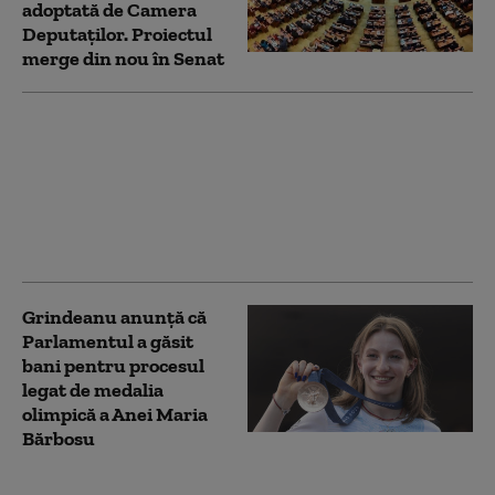
adoptată de Camera
Deputaților. Proiectul
merge din nou în Senat
Parlamentul se
reunește într-o nouă
sesiune extraordinară.
Ce proiecte importante
vor fi dezbătute în
această săptămână
Grindeanu anunță că
Parlamentul a găsit
bani pentru procesul
legat de medalia
olimpică a Anei Maria
Bărbosu