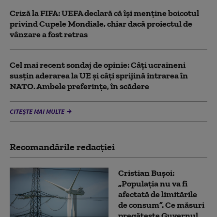
Criză la FIFA: UEFA declară că îşi menţine boicotul
privind Cupele Mondiale, chiar dacă proiectul de
vânzare a fost retras
Cel mai recent sondaj de opinie: Câți ucraineni
susțin aderarea la UE și câți sprijină intrarea în
NATO. Ambele preferințe, în scădere
CITEȘTE MAI MULTE
Recomandările redacţiei
Cristian Bușoi:
„Populația nu va fi
afectată de limitările
de consum”. Ce măsuri
pregătește Guvernul