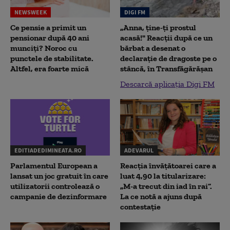
NEWSWEEK
DIGI FM
Ce pensie a primit un
„Anna, ţine-ţi prostul
pensionar după 40 ani
acasă!" Reacţii după ce un
munciți? Noroc cu
bărbat a desenat o
punctele de stabilitate.
declaraţie de dragoste pe o
Altfel, era foarte mică
stâncă, în Transfăgărăşan
Descarcă aplicația Digi FM
EDITIADEDIMINEATA.RO
ADEVARUL
Parlamentul European a
Reacția învățătoarei care a
lansat un joc gratuit în care
luat 4,90 la titularizare:
utilizatorii controlează o
„M-a trecut din iad în rai”.
campanie de dezinformare
La ce notă a ajuns după
contestație