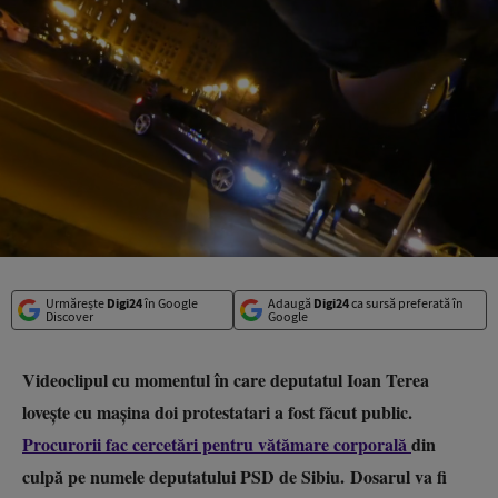
Urmărește
Digi24
în Google
Adaugă
Digi24
ca sursă preferată în
Discover
Google
Videoclipul cu momentul în care deputatul Ioan Terea
lovește cu mașina doi protestatari a fost făcut public.
Procurorii fac cercetări pentru vătămare corporală
din
culpă pe numele deputatului PSD de Sibiu.
Dosarul va fi