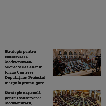
Grindeanu: Legile
votate de Parlament
împiedică pierderea
banilor din PNRR. PSD
cere acum și Legea
salarizării
Strategia pentru
conservarea
biodiversității,
adoptată de Senat în
forma Camerei
Deputaților. Proiectul
merge la promulgare
Strategia naţională
pentru conservarea
biodiversităţii,