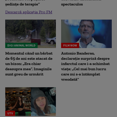
ședințe de terapie”
spectaculos
Descarcă aplicația Pro FM
DIGI ANIMAL WORLD
FILM NOW
Momentul când un bărbat
Antonio Banderas,
de 65 de ani este atacat de
declarație surpriză despre
un bizon: „Era chiar
infarctul care i-a schimbat
deasupra mea”. Imaginile
viața: „Cel mai bun lucru
sunt greu de urmărit
care mi s-a întâmplat
vreodată”
UTV