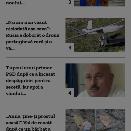
2
noului...
„Nu am mai văzut
niciodată așa ceva”:
Rusia a doborât o dronă
portugheză rară și o
3
va...
Tupeul unui primar
PSD după ce a încasat
despăgubiri pentru
secetă, iar apoi a
4
vândut...
„Anna, ţine-ţi prostul
acasă!”. Val de reacții
după ce un bărbat a