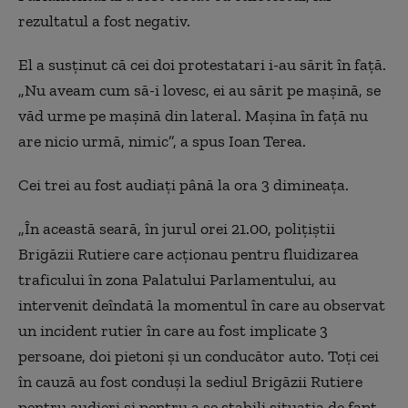
rezultatul a fost negativ.
El a susținut că cei doi protestatari i-au sărit în față.
„Nu aveam cum să-i lovesc, ei au sărit pe mașină, se
văd urme pe mașină din lateral. Mașina în față nu
are nicio urmă, nimic”, a spus Ioan Terea.
Cei trei au fost audiați până la ora 3 dimineața.
„În această seară, în jurul orei 21.00, poliţiştii
Brigăzii Rutiere care acţionau pentru fluidizarea
traficului în zona Palatului Parlamentului, au
intervenit deîndată la momentul în care au observat
un incident rutier în care au fost implicate 3
persoane, doi pietoni şi un conducător auto. Toţi cei
în cauză au fost conduşi la sediul Brigăzii Rutiere
pentru audieri şi pentru a se stabili situaţia de fapt