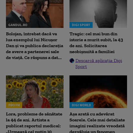
GANDUL.RO
DIGI SPORT
Bolojan, întrebat dacă va
Tragic: cel mai bun din
lua exemplul lui Nicușor
istorie a murit subit, la 43
Dan și va publica declarația
de ani. Solicitarea
de avere a partenerei sale
neobișnuită a familiei
de viață. Ce răspuns a dat...
Descarcă aplicația Digi
Sport
PRO FM
DIGI WORLD
Lora, probleme de sănătate
Așa arată cu adevărat
la 44 de ani. Artista a
Soarele. Cele mai detaliate
publicat raportul medical:
imagini realizate vreodată
„Urmează cel puțin 10
dezvăluie un fenomen