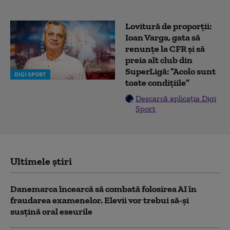
Lovitură de proporții:
Ioan Varga, gata să
renunțe la CFR și să
preia alt club din
SuperLigă: ”Acolo sunt
DIGI SPORT
toate condițiile”
Descarcă aplicația Digi
Sport
Ultimele știri
Danemarca încearcă să combată folosirea AI în
fraudarea examenelor. Elevii vor trebui să-şi
susţină oral eseurile