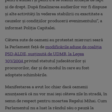
şi de drept. După finalizarea audierilor vor fi dispuse
şi alte activităţi în vederea stabilirii cu exactitate a
cauzelor şi condiţiilor producerii evenimentului”, a
informat Poliţia Capitalei.
Câteva sute de oameni au protestat miercuri seară
la Parlament față de
modificările aduse de coaliția
PSD-ALDE, susținută de UDMR, la Legea
303/2004
privind statutul judecătorilor şi
procurorilor, dar și de modul în care au fost
adoptate schimbările.
Manifestarea a avut loc chiar dacă oamenii
anunţaseră că nu vor mai ieşi câteva zile în stradă, în
semn de respect pentru moartea Regelui Mihai. Cum
Parlamentul nu a luat la rândul său o pauză la