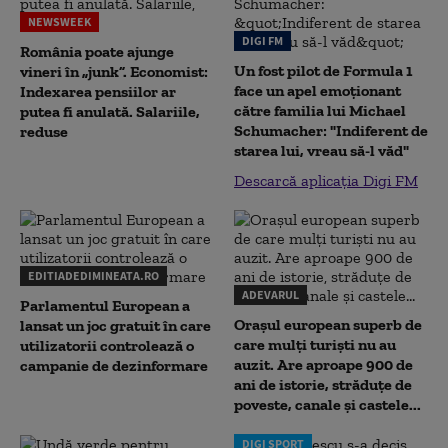
NEWSWEEK
DIGI FM
România poate ajunge
Un fost pilot de Formula 1
vineri în „junk”. Economist:
face un apel emoționant
Indexarea pensiilor ar
către familia lui Michael
putea fi anulată. Salariile,
Schumacher: "Indiferent de
reduse
starea lui, vreau să-l văd"
Descarcă aplicația Digi FM
EDITIADEDIMINEATA.RO
ADEVARUL
Parlamentul European a
Orașul european superb de
lansat un joc gratuit în care
care mulți turiști nu au
utilizatorii controlează o
auzit. Are aproape 900 de
campanie de dezinformare
ani de istorie, străduțe de
poveste, canale și castele...
DIGI SPORT