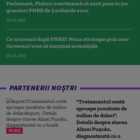
Parlament. Pîslaru avertizează că sunt puse în joc
granturi PNRR de 5 miliarde euro
05.08.2026
Ce urmează după PNRR? Noua strategie prin care
Guvernul vrea să mențină investițiile
05.08.2026
PARTENERII NOȘTRI
"Tratamentul costă
aproape jumătate de
milion de dolari".
Detalii despre starea
Alinei Pușcău,
PE ROZ
diagnosticată cu o