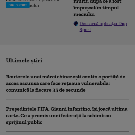
murit, după ce a fost
DIGI SPORT
împușcat în timpul
meciului
Descarcă aplicația Digi
Sport
Ultimele știri
Routerele unei mărci chinezești conțin o portiță de
acces ascunsă care face rețeaua vulnerabilă:
comunică la fiecare 35 de secunde
Președintele FIFA, Gianni Infantino, îşi joacă ultima
carte. Ce a promis unei federații la schimb cu
sprijinul public