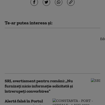
Te-ar putea interesa și:
Curtea de Apel
București a dat undă
verde începerii
judecății în dosarul
care îl vizează pe
Florian Coldea. Decizia
poate fi contestată
SRI, avertisment pentru români: „Nu
furnizați nicio informație solicitată și
întrerupeți convorbirea”
Alertă falsă în Portul