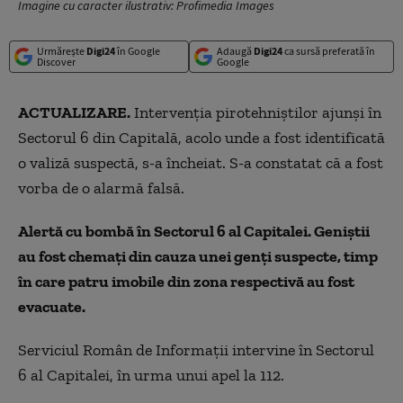
Imagine cu caracter ilustrativ: Profimedia Images
Urmărește
Digi24
în Google
Adaugă
Digi24
ca sursă preferată în
Discover
Google
ACTUALIZARE.
Intervenția pirotehniștilor ajunși în
Sectorul 6 din Capitală, acolo unde a fost identificată
o valiză suspectă, s-a încheiat. S-a constatat că a fost
vorba de o alarmă falsă.
Alertă cu bombă în Sectorul 6 al Capitalei. Geniștii
au fost chemați din cauza unei genți suspecte, timp
în care patru imobile din zona respectivă au fost
evacuate.
Serviciul Român de Informații intervine în Sectorul
6 al Capitalei, în urma unui apel la 112.