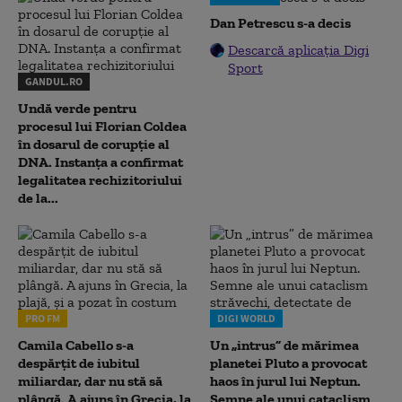
Dan Petrescu s-a decis
Descarcă aplicația Digi
Sport
GANDUL.RO
Undă verde pentru
procesul lui Florian Coldea
în dosarul de corupție al
DNA. Instanța a confirmat
legalitatea rechizitoriului
de la...
PRO FM
DIGI WORLD
Camila Cabello s-a
Un „intrus” de mărimea
despărțit de iubitul
planetei Pluto a provocat
miliardar, dar nu stă să
haos în jurul lui Neptun.
plângă. A ajuns în Grecia, la
Semne ale unui cataclism