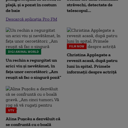
plajă, și a pozat în costum
străvechi, detectate de
de baie
telescopul...
Descarcă aplicația Pro FM
FILM NOW
DIGI ANIMAL WORLD
Christina Applegate a
Un rechin a regurgitat un
revenit acasă, după patru
arici viu și nevătămat, în
luni în spital. Primele
fața unor cercetători: „Am
informații despre actriță
reușit să fac o singură poză”
UTV
Alina Pușcău a dezvăluit că
se confruntă cu o boală