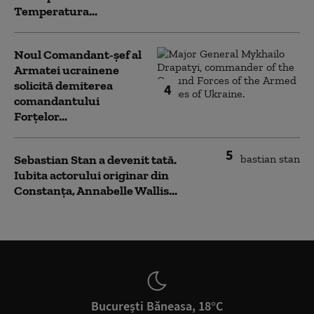
Temperatura...
Noul Comandant-șef al
Armatei ucrainene
solicită demiterea
4
comandantului
Forțelor...
5
Sebastian Stan a devenit tată.
Iubita actorului originar din
Constanța, Annabelle Wallis...
București Băneasa, 18°C