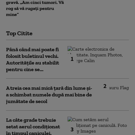
gravă. „Am cinci tumori. Vă
rog să vă rugați pentru
mine”
Top Citite
Până când mai poate fi
folosit buletinul vechi.
1
Autoritățile au stabilit
pentru cine se...
2
A treia cea mai mică țară din lume și-
a schimbat numele după mai bine de
jumătate de secol
La câte grade trebuie
setat aerul condiționat
3
în timpul caniculei.