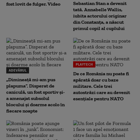
Sebastian Stan a devenit
fost lovit de fulger. Video
tată. Annabelle Wallis,
iubita actorului originar
din Constanța, a născut
primul copil al cuplului
PLAYTECH
ADEVĂRUL
De ce România nu poate fi
„Dimineață mi-am pus
apărată doar cu baze
plapuma”. Disperat de
militare. Cele trei
caniculă, un fost sportiv și-
autostrăzi care au devenit
a amenajat subsolul
esențiale pentru NATO
blocului și doarme acolo în
fiecare noapte