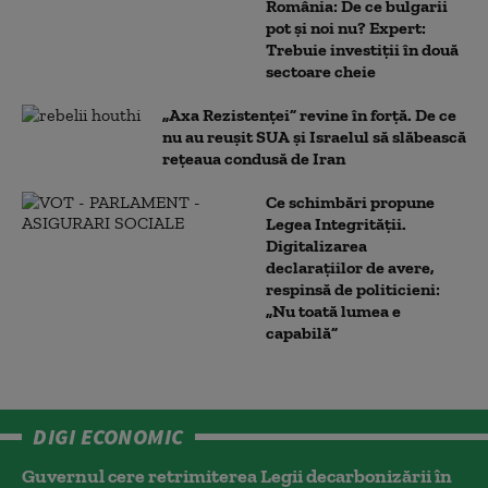
România: De ce bulgarii
pot și noi nu? Expert:
Trebuie investiții în două
sectoare cheie
„Axa Rezistenței” revine în forță. De ce
nu au reușit SUA și Israelul să slăbească
rețeaua condusă de Iran
Ce schimbări propune
Legea Integrității.
Digitalizarea
declarațiilor de avere,
respinsă de politicieni:
„Nu toată lumea e
capabilă”
DIGI ECONOMIC
Guvernul cere retrimiterea Legii decarbonizării în