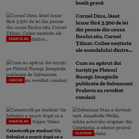
boală gravă
Cornel Dinu, lăsat
lunar fără 3.500 de lei
din pensie din cauza
finului său, Cornel
FANATIK.RO
Țălnar. Culise neștiute
ale scandalului dintre...
Cum au apărut doi
turiști pe Platoul
Bucegi. Imaginile
CANCAN
publicate de Salvamont
Prahova au revoltat
românii
FANATIK.RO
Catastrofă pe stadion! Un
FILM NOW
fotbalist a murit după ce a