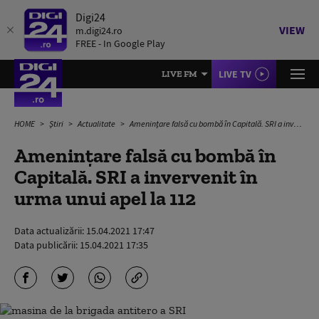
Digi24
VIEW
m.digi24.ro
FREE - In Google Play
LIVE TV
LIVE FM
HOME
Știri
Actualitate
Amenințare falsă cu bombă în Capitală. SRI a invervenit în urma unui apel la 112
Amenințare falsă cu bombă în
Capitală. SRI a invervenit în
urma unui apel la 112
Data actualizării:
15.04.2021 17:47
Data publicării:
15.04.2021 17:35