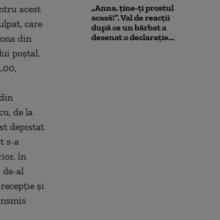
„Anna, ţine-ţi prostul
ntru acest
acasă!”. Val de reacții
ulpat, care
după ce un bărbat a
desenat o declarație...
zona din
lui poştal.
.00,
 din
u, de la
ost depistat
t s-a
ior, în
 de-al
recepţie şi
ransmis