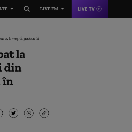
LIVE TV
LTE
LIVE FM
oara, trimişi în judecată
pat la
i din
 în