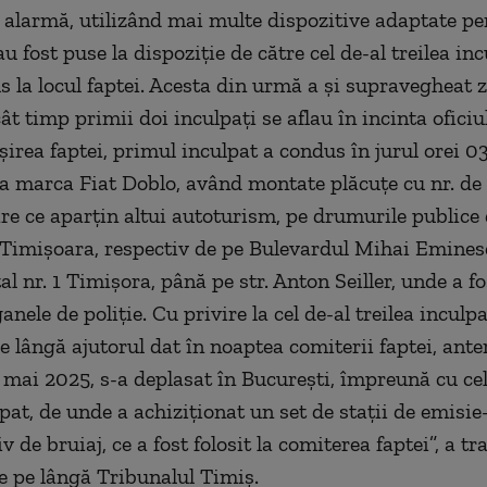
 alarmă, utilizând mai multe dispozitive adaptate pe
au fost puse la dispoziţie de către cel de-al treilea inc
us la locul faptei. Acesta din urmă a şi supravegheat 
ât timp primii doi inculpaţi se aflau în incinta oficiu
irea faptei, primul inculpat a condus în jurul orei 03
ra marca Fiat Doblo, având montate plăcuţe cu nr. de
re ce aparţin altui autoturism, pe drumurile publice
Timişoara, respectiv de pe Bulevardul Mihai Eminesc
al nr. 1 Timişora, până pe str. Anton Seiller, unde a f
anele de poliţie. Cu privire la cel de-al treilea inculpa
e lângă ajutorul dat în noaptea comiterii faptei, anter
i mai 2025, s-a deplasat în Bucureşti, împreună cu cel
pat, de unde a achiziţionat un set de staţii de emisie-
v de bruiaj, ce a fost folosit la comiterea faptei”, a t
e pe lângă Tribunalul Timiş.