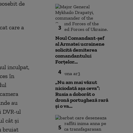
deosebit de
icat care a
3
Noul Comandant-șef
al Armatei ucrainene
solicită demiterea
comandantului
Forțelor...
ul inculpat,
4
ces în
„Nu am mai văzut
dul
niciodată așa ceva”:
n camera
Rusia a doborât o
dronă portugheză rară
 unde au
și o va...
şi DVR-ul
l cât şi
5
u bruiat