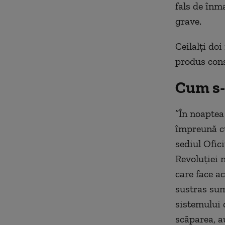
fals de înma
grave.
Ceilalţi doi
produs cons
Cum s-
”În noaptea
împreună cu
sediul Ofic
Revoluţiei n
care face ac
sustras sum
sistemului d
scăparea, a