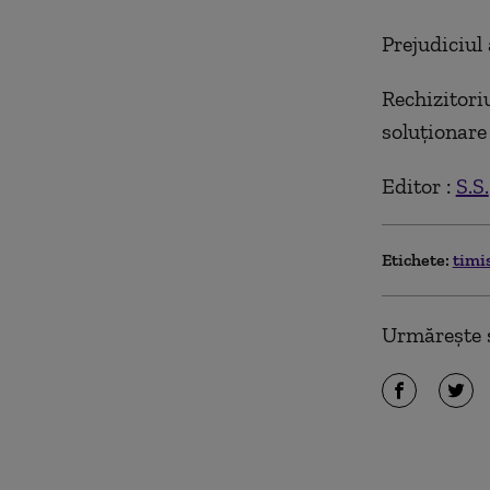
Prejudiciul 
Rechizitori
soluţionare
Editor :
S.S.
Etichete:
timi
Urmărește ș