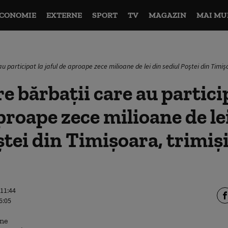
CONOMIE
EXTERNE
SPORT
TV
MAGAZIN
MAI MU
au participat la jaful de aproape zece milioane de lei din sediul Poştei din Timiş
re bărbaţii care au partici
aproape zece milioane de le
ştei din Timişoara, trimişi
 11:44
6:05