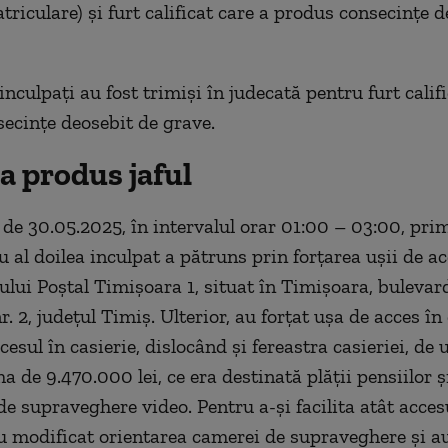
triculare) şi furt calificat care a produs consecinţe 
 inculpaţi au fost trimişi în judecată pentru furt calif
ecinţe deosebit de grave.
a produs jaful
 de 30.05.2025, în intervalul orar 01:00 – 03:00, prim
 al doilea inculpat a pătruns prin forţarea uşii de ac
iului Poştal Timişoara 1, situat în Timişoara, bulevar
r. 2, judeţul Timiş. Ulterior, au forţat uşa de acces î
cesul în casierie, dislocând şi fereastra casieriei, de
a de 9.470.000 lei, ce era destinată plăţii pensiilor 
e supraveghere video. Pentru a-şi facilita atât accesu
u modificat orientarea camerei de supraveghere şi a