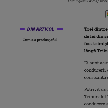
Foto: Inquam Photos / Tudor
DIN ARTICOL
Trei dintre
de lei din 
Cum s-a produs jaful
fost trimiş
lângă Tribu
Ei sunt acu
conducerii 
consecinţe 
Potrivit un
Tribunalul 
conducere a