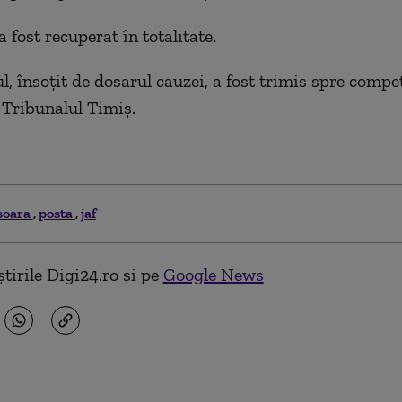
a fost recuperat în totalitate.
ul, însoţit de dosarul cauzei, a fost trimis spre compe
 Tribunalul Timiş.
soara
posta
jaf
tirile Digi24.ro și pe
Google News