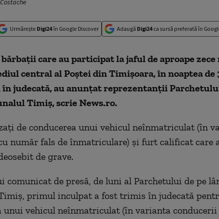
 Costache
Urmărește
Digi24
în Google Discover
Adaugă
Digi24
ca sursă preferată în Googl
 bărbaţii care au participat la jaful de aproape zece
sediul central al Poştei din Timişoara, în noaptea de
i în judecată, au anunţat reprezentanţii Parchetulu
nalul Timiş, scrie News.ro.
zaţi de conducerea unui vehicul neînmatriculat (în v
cu număr fals de înmatriculare) şi furt calificat care
deosebit de grave.
ui comunicat de presă, de luni al Parchetului de pe l
Timiş, primul inculpat a fost trimis în judecată pent
 unui vehicul neînmatriculat (în varianta conduceri