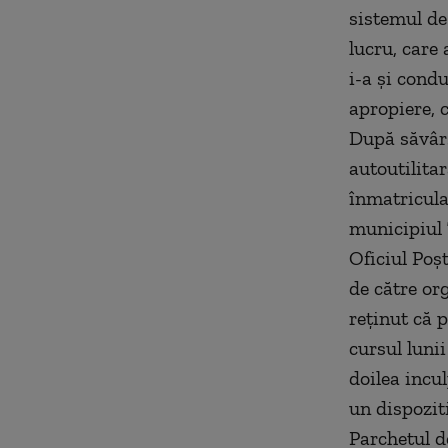
sistemul de
lucru, care 
i-a şi cond
apropiere, c
După săvârş
autoutilita
înmatricula
municipiul 
Oficiul Poşt
de către org
reţinut că p
cursul luni
doilea incul
un dispoziti
Parchetul d