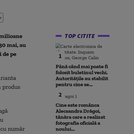
e
TOP CITITE
 milioane
 30 mai, au
i de pe
1
Până când mai poate fi
folosit buletinul vechi.
arianta
Autoritățile au stabilit
pentru cine se...
 a produs
2
Cine este românca
ângă
Alecsandra Drăgoi,
tânăra care a realizat
ru
fotografia oficială a
i cu număr
noului...