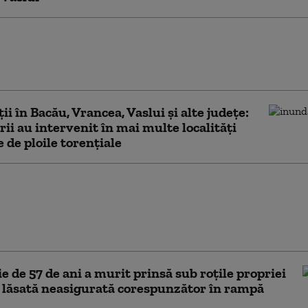
alariilor din România: unde se câștigă cei mai
ani. Județul care a depășit toate așteptările în
ii în Bacău, Vrancea, Vaslui și alte județe:
ii au intervenit în mai multe localități
e de ploile torențiale
n din Vaslui a devenit un
e bun simț și hărnicie în
a. De ce petrece acesta ore
să curețe parcuri și alei
e de 57 de ani a murit prinsă sub roţile propriei
 lăsată neasigurată corespunzător în rampă