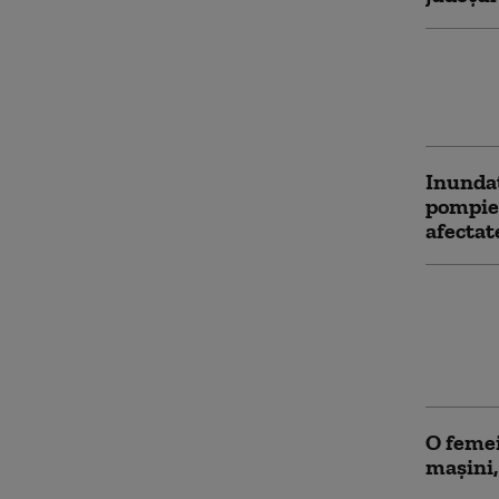
Harta s
mulți b
2026
Inundaț
pompier
afectat
Un româ
model d
Bulgari
întregi 
O femei
maşini,