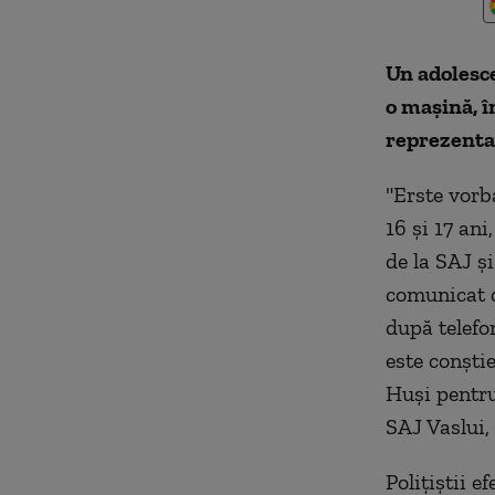
Un adolesce
o maşină, î
reprezenta
"Erste vorb
16 şi 17 an
de la SAJ ş
comunicat c
după telefon
este conşti
Huşi pentru
SAJ Vaslui,
Poliţiştii e