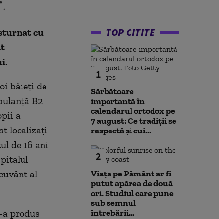
e
TOP CITITE
ăsturnat cu
at
i.
1
oi băieţi de
Sărbătoare
mbulanţă B2
importantă în
calendarul ortodox pe
pii a
7 august: Ce tradiții se
t localizaţi
respectă și cui...
tul de 16 ani
2
pitalul
cuvânt al
Viața pe Pământ ar fi
putut apărea de două
ori. Studiul care pune
sub semnul
s-a produs
întrebării...