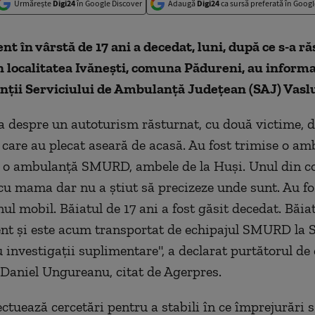
Urmărește
Digi24
în Google Discover
Adaugă
Digi24
ca sursă preferată în Googl
nt în vârstă de 17 ani a decedat, luni, după ce s-a r
n localitatea Ivăneşti, comuna Pădureni, au inform
nţii Serviciului de Ambulanţă Judeţean (SAJ) Vaslu
a despre un autoturism răsturnat, cu două victime, d
i, care au plecat aseară de acasă. Au fost trimise o a
i o ambulanţă SMURD, ambele de la Huşi. Unul din co
u mama dar nu a ştiut să precizeze unde sunt. Au fos
ul mobil. Băiatul de 17 ani a fost găsit decedat. Băia
ent şi este acum transportat de echipajul SMURD la S
 investigaţii suplimentare", a declarat purtătorul de 
 Daniel Ungureanu, citat de Agerpres.
fectuează cercetări pentru a stabili în ce împrejurări 