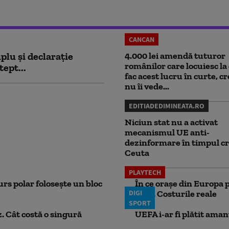
CANCAN
plu și declarație
4.000 lei amendă tuturor
românilor care locuiesc la 
tept...
fac acest lucru în curte, c
nu îi vede...
EDITIADEDIMINEATA.RO
Niciun stat nu a activat
mecanismul UE anti-
dezinformare în timpul cr
Ceuta
PLAYTECH
rs polar folosește un bloc
În ce orașe din Europa p
DIGI
lună. Costurile reale
SPORT
. Cât costă o singură
UEFA i-ar fi plătit aman