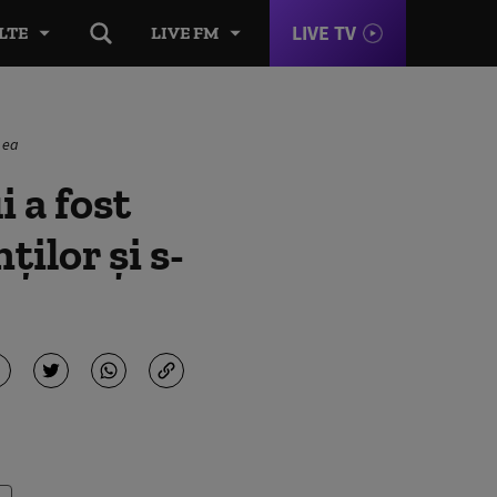
LIVE TV
LTE
LIVE FM
u ea
i a fost
ților și s-