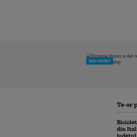
DIGI SPORT
Te-ar p
Bicicle
din Ital
județul