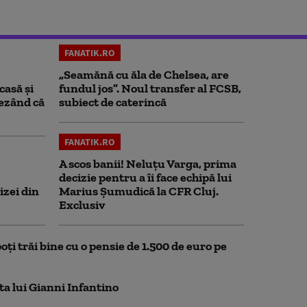
FANATIK.RO
„Seamănă cu ăla de Chelsea, are
casă și
fundul jos”. Noul transfer al FCSB,
rezând că
subiect de caterincă
FANATIK.RO
A scos banii! Neluțu Varga, prima
decizie pentru a îi face echipă lui
izei din
Marius Șumudică la CFR Cluj.
Exclusiv
oți trăi bine cu o pensie de 1.500 de euro pe
ta lui Gianni Infantino