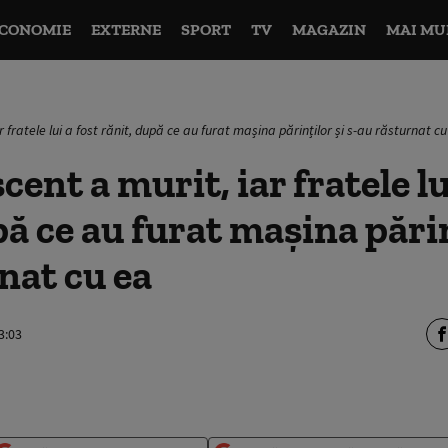
CONOMIE
EXTERNE
SPORT
TV
MAGAZIN
MAI MU
 fratele lui a fost rănit, după ce au furat mașina părinților și s-au răsturnat c
ent a murit, iar fratele lu
ă ce au furat mașina părin
nat cu ea
3:03