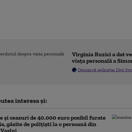
Virginia Ruzici a dat v
viața personală a Simo
Descarcă aplicația Digi Sp
utea interesa și:
te şi ceasuri de 40.000 euro posibil furate
ia, găsite de polițiști la o persoană din
 Vaslui