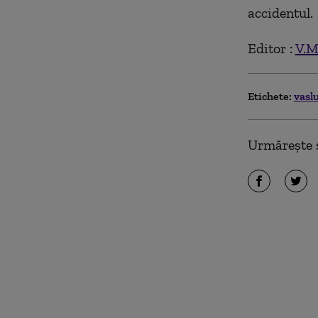
accidentul.
Editor :
V.M
Etichete:
vasl
Urmărește ș