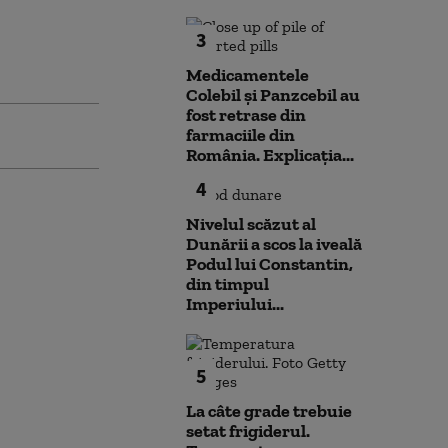
3
Medicamentele
Colebil și Panzcebil au
fost retrase din
farmaciile din
România. Explicația...
4
Nivelul scăzut al
Dunării a scos la iveală
Podul lui Constantin,
din timpul
Imperiului...
5
La câte grade trebuie
setat frigiderul.