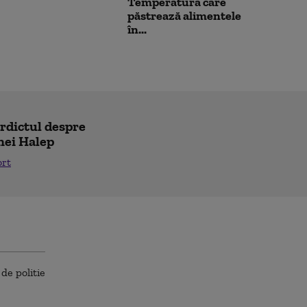
Temperatura care
păstrează alimentele
în...
erdictul despre
nei Halep
ort