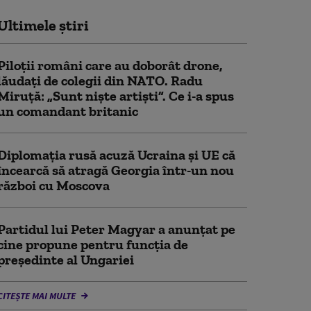
Ultimele știri
Piloții români care au doborât drone,
lăudați de colegii din NATO. Radu
Miruță: „Sunt niște artiști”. Ce i-a spus
un comandant britanic
Diplomaţia rusă acuză Ucraina şi UE că
încearcă să atragă Georgia într-un nou
război cu Moscova
Partidul lui Peter Magyar a anunțat pe
cine propune pentru funcția de
președinte al Ungariei
CITEȘTE MAI MULTE