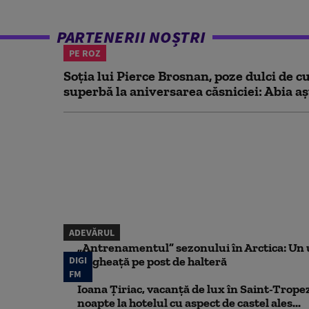
PARTENERII NOȘTRI
PE ROZ
Soția lui Pierce Brosnan, poze dulci de cu
superbă la aniversarea căsniciei: Abia aș
ADEVĂRUL
„Antrenamentul” sezonului în Arctica: Un u
DIGI
de gheață pe post de halteră
FM
Ioana Țiriac, vacanță de lux în Saint-Tropez
noapte la hotelul cu aspect de castel ales...