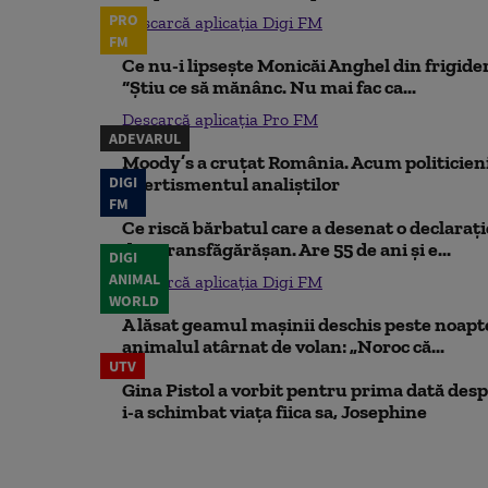
PRO
Descarcă aplicația Digi FM
FM
Ce nu-i lipsește Monicăi Anghel din frigider,
“Știu ce să mănânc. Nu mai fac ca...
Descarcă aplicația Pro FM
ADEVARUL
Moody’s a cruțat România. Acum politicienii
DIGI
Avertismentul analiștilor
FM
Ce riscă bărbatul care a desenat o declaraț
din Transfăgărășan. Are 55 de ani și e...
DIGI
ANIMAL
Descarcă aplicația Digi FM
WORLD
A lăsat geamul mașinii deschis peste noapte,
animalul atârnat de volan: „Noroc că...
UTV
Gina Pistol a vorbit pentru prima dată despr
i-a schimbat viața fiica sa, Josephine