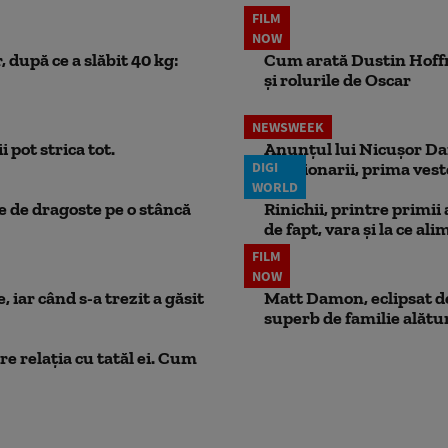
FILM
NOW
 după ce a slăbit 40 kg:
Cum arată Dustin Hoffma
și rolurile de Oscar
NEWSWEEK
 pot strica tot.
Anunțul lui Nicușor Dan
DIGI
Pensionarii, prima vest
WORLD
ie de dragoste pe o stâncă
Rinichii, printre primii
de fapt, vara și la ce ali
FILM
NOW
 iar când s-a trezit a găsit
Matt Damon, eclipsat de
superb de familie alătur
e relația cu tatăl ei. Cum