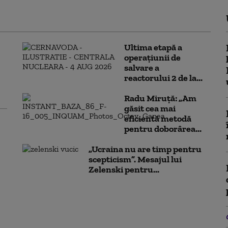
Ultima etapă a
operațiunii de
salvare a
reactorului 2 de la...
Radu Miruță: „Am
găsit cea mai
eficientă metodă
pentru doborârea...
„Ucraina nu are timp pentru
scepticism”. Mesajul lui
Zelenski pentru...