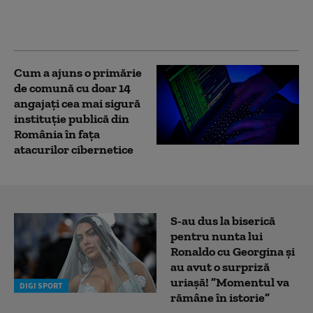
România au fost
recepționate de MApN
Cum a ajuns o primărie
de comună cu doar 14
angajați cea mai sigură
instituție publică din
România în fața
atacurilor cibernetice
S-au dus la biserică
pentru nunta lui
Ronaldo cu Georgina și
au avut o surpriză
uriașă! ”Momentul va
DIGI SPORT
rămâne în istorie”