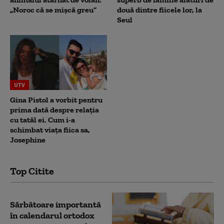
„Noroc că se mișcă greu”
două dintre fiicele lor, la
Seul
UTV
Gina Pistol a vorbit pentru
prima dată despre relația
cu tatăl ei. Cum i-a
schimbat viața fiica sa,
Josephine
Top Citite
Sărbătoare importantă
în calendarul ortodox