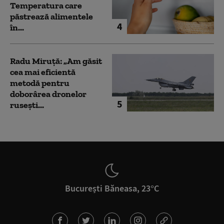
Temperatura care
păstrează alimentele
4
în...
Radu Miruță: „Am găsit
cea mai eficientă
metodă pentru
doborârea dronelor
5
rusești...
București Băneasa, 23°C