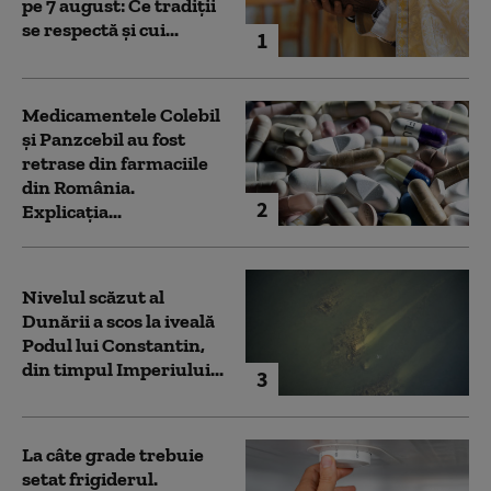
pe 7 august: Ce tradiții
se respectă și cui...
1
Medicamentele Colebil
și Panzcebil au fost
retrase din farmaciile
din România.
2
Explicația...
Nivelul scăzut al
Dunării a scos la iveală
Podul lui Constantin,
din timpul Imperiului...
3
La câte grade trebuie
setat frigiderul.