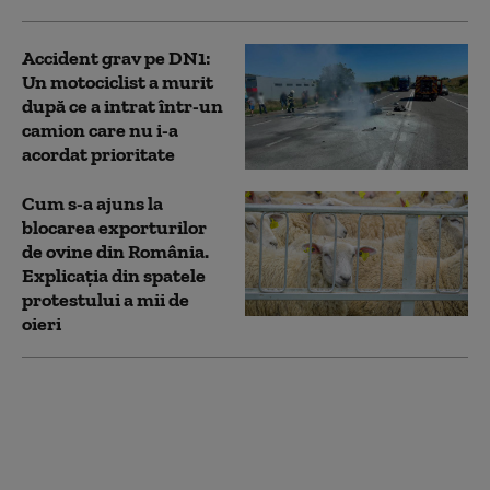
Accident grav pe DN1:
Un motociclist a murit
după ce a intrat într-un
camion care nu i-a
acordat prioritate
Cum s-a ajuns la
blocarea exporturilor
de ovine din România.
Explicația din spatele
protestului a mii de
oieri
„Moment important
pentru înzestrarea
Armatei”. Primele
vehicule blindate
COBRA II produse în