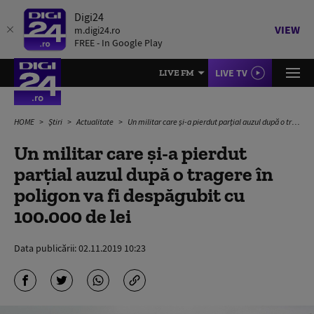
Digi24
VIEW
m.digi24.ro
FREE - In Google Play
LIVE TV
LIVE FM
HOME
Știri
Actualitate
Un militar care și-a pierdut parțial auzul după o tragere în poligon va fi despăgubit cu 100.000 de lei
Un militar care și-a pierdut
parțial auzul după o tragere în
poligon va fi despăgubit cu
100.000 de lei
Data publicării:
02.11.2019 10:23