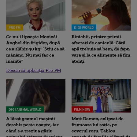
PRO FM
DIGI WORLD
Ce nu-i lipsește Monicăi
Rinichii, printre primii
Anghel din frigider, după
afectați de caniculă. Câtă
ce a slăbit 40 kg: “Știu ce să
apă trebuie să bem, de fapt,
mănânc. Nu mai fac ca
vara și la ce alimente să fim
înainte”
atenți
Descarcă aplicația Pro FM
DIGI ANIMAL WORLD
FILM NOW
A lăsat geamul mașinii
Matt Damon, eclipsat de
deschis peste noapte, iar
frumoasa lui soție, pe
când s-a trezit a găsit
covorul roșu. Tablou
animalul atârnat de volan:
superb de familie alături de