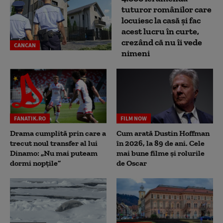
tuturor românilor care
locuiesc la casă și fac
acest lucru în curte,
crezând că nu îi vede
CANCAN
nimeni
FANATIK.RO
FILM NOW
Drama cumplită prin care a
Cum arată Dustin Hoffman
trecut noul transfer al lui
în 2026, la 89 de ani. Cele
Dinamo: „Nu mai puteam
mai bune filme și rolurile
dormi nopțile”
de Oscar