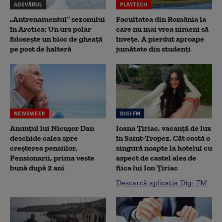
ADEVĂRUL
PLAYTECH
„Antrenamentul” sezonului
Facultatea din România la
în Arctica: Un urs polar
care nu mai vrea nimeni să
folosește un bloc de gheață
înveţe. A pierdut aproape
pe post de halteră
jumătate din studenţi
NEWSWEEK
DIGI FM
Anunțul lui Nicușor Dan
Ioana Țiriac, vacanță de lux
deschide calea spre
în Saint-Tropez. Cât costă o
creșterea pensiilor.
singură noapte la hotelul cu
Pensionarii, prima veste
aspect de castel ales de
bună după 2 ani
fiica lui Ion Țiriac
Descarcă aplicația Digi FM