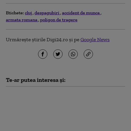
Etichete:
cluj
despagubiri
accident de munca
armata romana
poligon de tragere
Urmărește știrile Digi24.ro și pe
Google News
Te-ar putea interesa și:
Doi tineri, între care un
minor, au furat 14
tablete dintr-o şcoală
din Cluj, după ce au
deconectat sistemul de
supraveghere