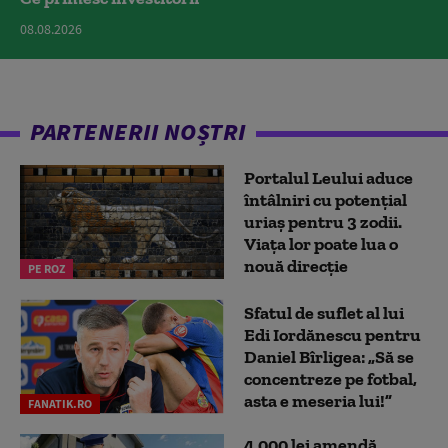
08.08.2026
PARTENERII NOȘTRI
Portalul Leului aduce
întâlniri cu potențial
uriaș pentru 3 zodii.
Viața lor poate lua o
nouă direcție
PE ROZ
Sfatul de suflet al lui
Edi Iordănescu pentru
Daniel Bîrligea: „Să se
concentreze pe fotbal,
asta e meseria lui!”
FANATIK.RO
4.000 lei amendă