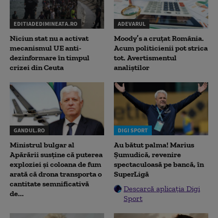
EDITIADEDIMINEATA.RO
ADEVARUL
Niciun stat nu a activat
Moody’s a cruțat România.
mecanismul UE anti-
Acum politicienii pot strica
dezinformare în timpul
tot. Avertismentul
crizei din Ceuta
analiștilor
GANDUL.RO
DIGI SPORT
Ministrul bulgar al
Au bătut palma! Marius
Apărării susține că puterea
Șumudică, revenire
exploziei și coloana de fum
spectaculoasă pe bancă, în
arată că drona transporta o
SuperLigă
cantitate semnificativă
Descarcă aplicația Digi
de...
Sport