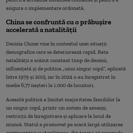
asigura o implementare ordonată.
China se confruntă cu o prăbuşire
accelerată a natalităţii
Decizia Chinei vine în contextul unei situaţii
demografice care se deteriorează rapid. Rata
natalităţii a scăzut constant timp de decenii,
influenţată şi de politica „unui singur copil”, aplicată
între 1979 şi 2015, iar în 2024 s-au înregistrat în
medie 6,77 naşteri la 1.000 de locuitori.
Această politică a limitat majoritatea familiilor la
un singur copil, printr-un sistem de amenzi,
restricţii de înregistrare şi aplicare la locul de
muncă. Statul a promovat pe scară largă utilizarea
contracepţiei şi sterilizarea, din teama că resursele