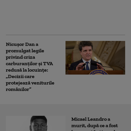
noi restricții
comerciale. Beijingul
limitează exporturile
de componente pentru
drone
Nicușor Dan a
promulgat legile
privind criza
carburanților și TVA
redusă la locuințe:
„Decizii care
protejează veniturile
românilor”
Micael Leandro a
murit, după ce a fost