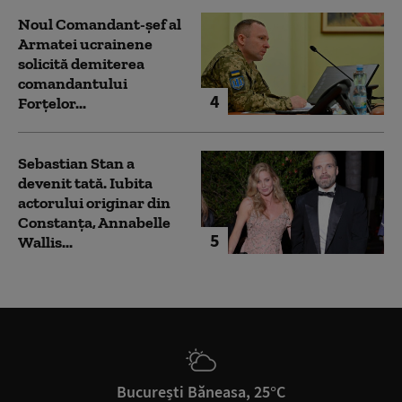
Noul Comandant-șef al
Armatei ucrainene
solicită demiterea
comandantului
4
Forțelor...
Sebastian Stan a
devenit tată. Iubita
actorului originar din
Constanța, Annabelle
5
Wallis...
București Băneasa, 25°C