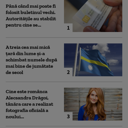
Până când mai poate fi
folosit buletinul vechi.
Autoritățile au stabilit
pentru cine se...
1
A treia cea mai mică
țară din lume și-a
schimbat numele după
mai bine de jumătate
2
de secol
Cine este românca
Alecsandra Drăgoi,
tânăra care a realizat
fotografia oficială a
3
noului...