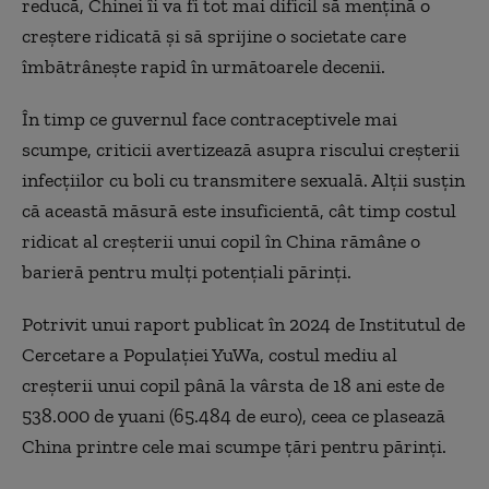
reducă, Chinei îi va fi tot mai dificil să menţină o
creştere ridicată şi să sprijine o societate care
îmbătrâneşte rapid în următoarele decenii.
În timp ce guvernul face contraceptivele mai
scumpe, criticii avertizează asupra riscului creşterii
infecţiilor cu boli cu transmitere sexuală. Alţii susţin
că această măsură este insuficientă, cât timp costul
ridicat al creşterii unui copil în China rămâne o
barieră pentru mulţi potenţiali părinţi.
Potrivit unui raport publicat în 2024 de Institutul de
Cercetare a Populaţiei YuWa, costul mediu al
creşterii unui copil până la vârsta de 18 ani este de
538.000 de yuani (65.484 de euro), ceea ce plasează
China printre cele mai scumpe ţări pentru părinţi.