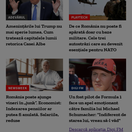
ADEVĂRUL
PLAYTECH
Amenințările lui Trump nu
De ce România nu poate fi
mai sperie lumea. Cum
apărată doar cu baze
tratează capitalele lumii
militare. Cele trei
retorica Casei Albe
autostrăzi care au devenit
esențiale pentru NATO
NEWSWEEK
DIGI FM
România poate ajunge
Un fost pilot de Formula 1
vineri în „junk”. Economist:
face un apel emoționant
Indexarea pensiilor ar
către familia lui Michael
putea fi anulată. Salariile,
Schumacher: "Indiferent de
reduse
starea lui, vreau să-l văd"
Descarcă aplicația Digi FM