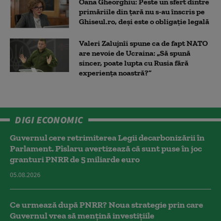
Oana Gheorghiu: Peste un sfert dintre
primăriile din țară nu s-au înscris pe
Ghiseul.ro, deși este o obligație legală
Valeri Zalujnîi spune ca de fapt NATO
are nevoie de Ucraina: „Să spună
sincer, poate lupta cu Rusia fără
experiența noastră?”
DIGI ECONOMIC
Guvernul cere retrimiterea Legii decarbonizării în
Parlament. Pîslaru avertizează că sunt puse în joc
granturi PNRR de 5 miliarde euro
05.08.2026
Ce urmează după PNRR? Noua strategie prin care
Guvernul vrea să mențină investițiile