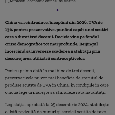
„Miracolul economic chinez” se clatină
China va reintroduce, începând din 2026, TVA de
13% pentru prezervative, punând capăt unei scutiri
care a durat trei decenii. Decizia vine pe fondul
crizei demografice tot mai profunde, Beijingul
încercând să inverseze scăderea natalităţii prin
descurajarea utilizării contraceptivelor.
Pentru prima dată în mai bine de trei decenii,
prezervativele nu vor mai beneficia de statutul de
produse scutite de TVA în China, în condiţiile în care
o nouă lege urmăreşte să stimuleze rata natalităţii.
Legislaţia, aprobată la 25 decembrie 2024, stabileşte
o listă revizuită de bunuri şi servicii scutite de taxe,