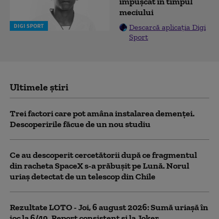
împușcat în timpul
meciului
DIGI SPORT
Descarcă aplicația Digi
Sport
Ultimele știri
Trei factori care pot amâna instalarea demenţei.
Descoperirile făcue de un nou studiu
Ce au descoperit cercetătorii după ce fragmentul
din racheta SpaceX s-a prăbușit pe Lună. Norul
uriaș detectat de un telescop din Chile
Rezultate LOTO - Joi, 6 august 2026: Sumă uriașă în
joc la 6/49. Report consistent și la Joker