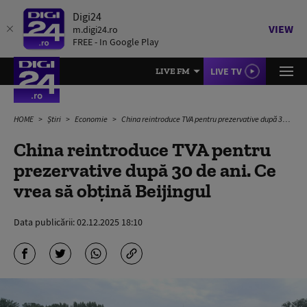
Digi24
VIEW
m.digi24.ro
FREE - In Google Play
LIVE TV
LIVE FM
HOME
Știri
Economie
China reintroduce TVA pentru prezervative după 30 de ani. Ce vrea să obțină Beijingul
China reintroduce TVA pentru
prezervative după 30 de ani. Ce
vrea să obțină Beijingul
Data publicării:
02.12.2025 18:10