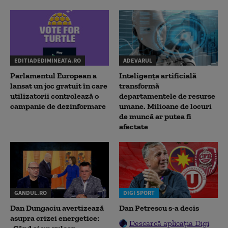
EDITIADEDIMINEATA.RO
ADEVARUL
Parlamentul European a
Inteligența artificială
lansat un joc gratuit în care
transformă
utilizatorii controlează o
departamentele de resurse
campanie de dezinformare
umane. Milioane de locuri
de muncă ar putea fi
afectate
GANDUL.RO
DIGI SPORT
Dan Dungaciu avertizează
Dan Petrescu s-a decis
asupra crizei energetice:
Descarcă aplicația Digi