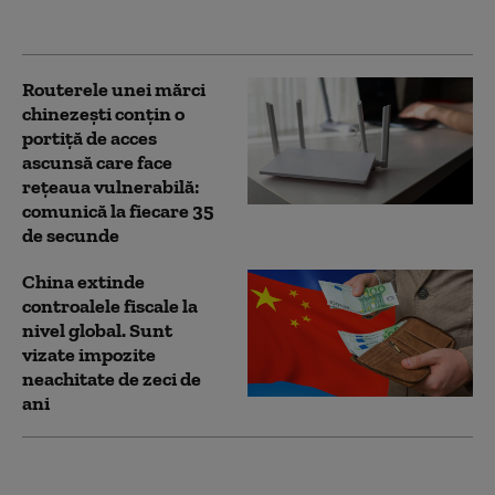
Rusiei
Routerele unei mărci
chinezești conțin o
portiță de acces
ascunsă care face
rețeaua vulnerabilă:
comunică la fiecare 35
de secunde
China extinde
controalele fiscale la
nivel global. Sunt
vizate impozite
neachitate de zeci de
ani
China lovește SUA cu