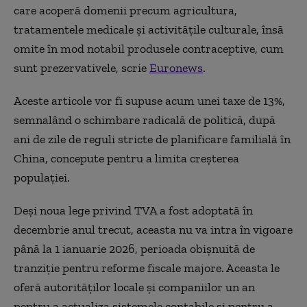
care acoperă domenii precum agricultura,
tratamentele medicale şi activităţile culturale, însă
omite în mod notabil produsele contraceptive, cum
sunt prezervativele, scrie
Euronews
.
Aceste articole vor fi supuse acum unei taxe de 13%,
semnalând o schimbare radicală de politică, după
ani de zile de reguli stricte de planificare familială în
China, concepute pentru a limita creşterea
populaţiei.
Deşi noua lege privind TVA a fost adoptată în
decembrie anul trecut, aceasta nu va intra în vigoare
până la 1 ianuarie 2026, perioada obişnuită de
tranziţie pentru reforme fiscale majore. Aceasta le
oferă autorităţilor locale şi companiilor un an
pentru a actualiza sistemele contabile şi pentru a