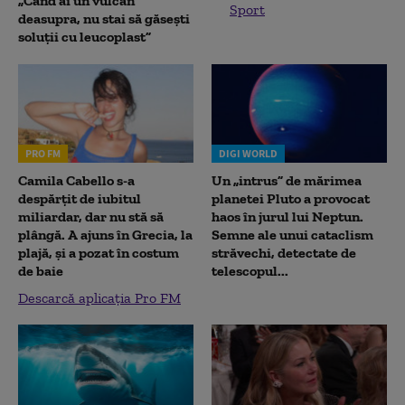
„Când ai un vulcan
Sport
deasupra, nu stai să găsești
soluții cu leucoplast”
PRO FM
DIGI WORLD
Camila Cabello s-a
Un „intrus” de mărimea
despărțit de iubitul
planetei Pluto a provocat
miliardar, dar nu stă să
haos în jurul lui Neptun.
plângă. A ajuns în Grecia, la
Semne ale unui cataclism
plajă, și a pozat în costum
străvechi, detectate de
de baie
telescopul...
Descarcă aplicația Pro FM