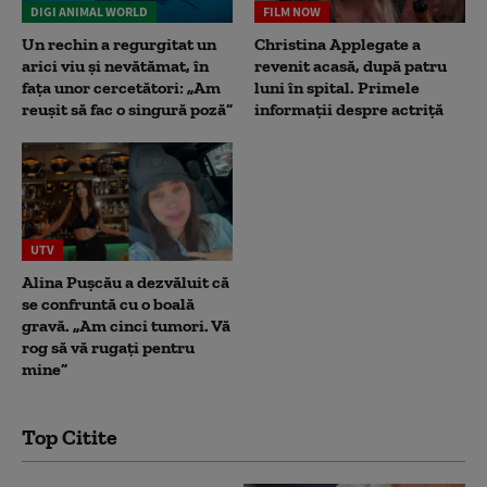
DIGI ANIMAL WORLD
FILM NOW
Un rechin a regurgitat un
Christina Applegate a
arici viu și nevătămat, în
revenit acasă, după patru
fața unor cercetători: „Am
luni în spital. Primele
reușit să fac o singură poză”
informații despre actriță
UTV
Alina Pușcău a dezvăluit că
se confruntă cu o boală
gravă. „Am cinci tumori. Vă
rog să vă rugați pentru
mine”
Top Citite