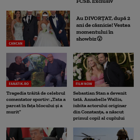
FCSB. Exclusiv
Au DIVORȚAT, după 2
ani de căsnicie! Vestea
momentului în
showbiz😮
CANCAN
FANATIK.RO
FILM NOW
Tragedia trăită de celebrul
Sebastian Stan a devenit
comentator sportiv: „Tata a
tată. Annabelle Wallis,
parcat în fața blocului și a
iubita actorului originar
murit”
din Constanța, a născut
primul copil al cuplului