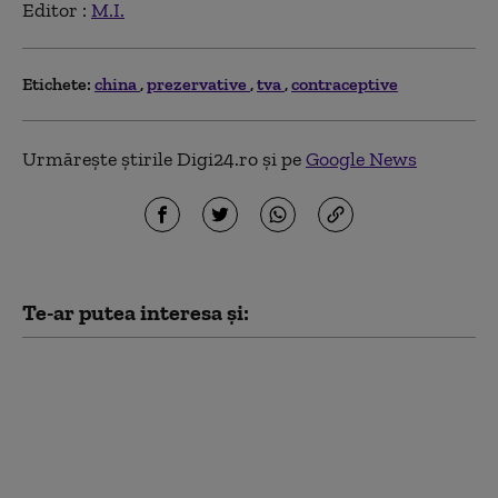
Editor :
M.I.
Etichete:
china
prezervative
tva
contraceptive
Urmărește știrile Digi24.ro și pe
Google News
Te-ar putea interesa și:
Mișcare strategică a
Pentagonului. Cum se
pregătesc Statele Unite
pentru un posibil
război regional
împotriva Chinei sau