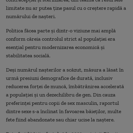
limitate nu ar putea ţine pasul cu o creştere rapidă a
numărului de naşteri.
Politica făcea parte şi dintr-o viziune mai amplă
conform căreia controlul strict al populaţiei era
esenţial pentru modernizarea economică şi
stabilitatea socială.
Deşi numărul naşterilor a scăzut, măsura a lăsat în
urmă presiuni demografice de durată, inclusiv
reducerea forţei de muncă, îmbătrânirea accelerată
a populaţiei şi un dezechilibru de gen. Din cauza
preferinţei pentru copii de sex masculin, raportul
dintre sexe s-a înclinat în favoarea băieţilor, multe
fete fiind abandonate sau chiar ucise la naştere.