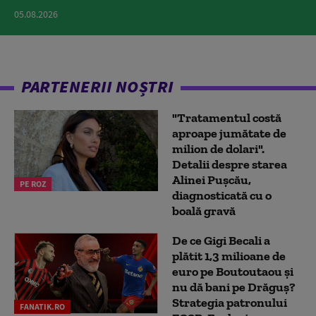
05.08.2026
PARTENERII NOȘTRI
"Tratamentul costă
aproape jumătate de
milion de dolari".
Detalii despre starea
Alinei Pușcău,
PE ROZ
diagnosticată cu o
boală gravă
De ce Gigi Becali a
plătit 1,3 milioane de
euro pe Boutoutaou și
nu dă bani pe Drăguș?
Strategia patronului
FANATIK.RO