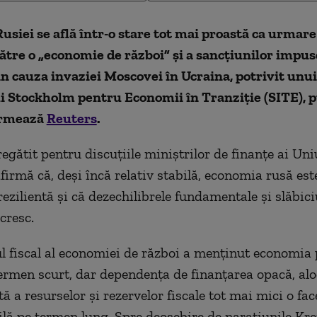
siei se află într-o stare tot mai proastă ca urmare
către o „economie de război” și a sancțiunilor impus
n cauza invaziei Moscovei în Ucraina, potrivit unui
i Stockholm pentru Economii în Tranziție (SITE), p
ormează
Reuters
.
egătit pentru discuțiile miniștrilor de finanțe ai Uni
firmă că, deși încă relativ stabilă, economia rusă est
rezilientă și că dezechilibrele fundamentale și slăbici
cresc.
l fiscal al economiei de război a menținut economia p
termen scurt, dar dependența de finanțarea opacă, al
ă a resurselor și rezervelor fiscale tot mai mici o fac
lă pe termen lung. Spre deosebire de narațiunile Kre