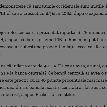
demonstreze că sancțiunile occidentale sunt inutile, 
PIB-ul său a crescut cu 4,3% în 2024, după o expansi
bjorn Becker, care a prezentat raportul SITE miniștril
E, a spus că datele privind PIB-ul Rusiei nu pot fi de
scova ar subestima probabil inflația, ceea ce afectea
l.
ne că inflația este de 9-10%. De ce ar avea, atunci, o 
 21% la banca centrală? Ce bancă centrală ar avea o r
re este practic cu 11,50 puncte procentuale mai mare
acă una dintre băncile noastre centrale ar face așa cev
 doua zi”, a spus Becker jurnaliștilor.
e o indicație clară că inflația nu ar putea fi chiar cif