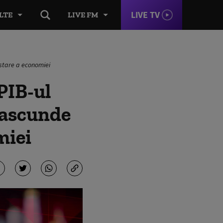
LIVE TV
LTE
LIVE FM
 stare a economiei
PIB-ul
m ascunde
miei