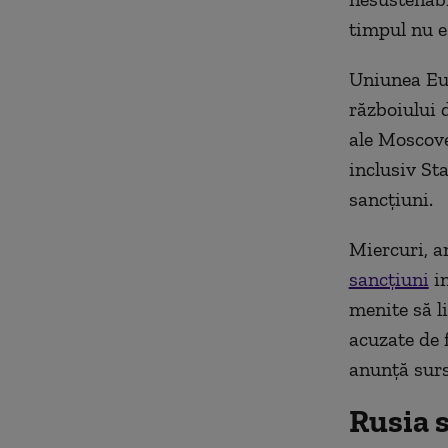
timpul nu es
Uniunea Eur
războiului 
ale Moscovei
inclusiv St
sancțiuni.
Miercuri, a
sancţiuni
im
menite să l
acuzate de 
anunţă surs
Rusia s