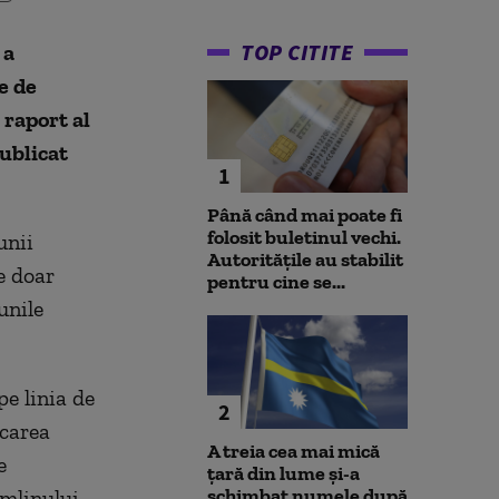
TOP CITITE
 a
e de
 raport al
ublicat
1
Până când mai poate fi
folosit buletinul vechi.
unii
Autoritățile au stabilit
e doar
pentru cine se...
unile
e linia de
2
ocarea
A treia cea mai mică
e
țară din lume și-a
schimbat numele după
mlinului,