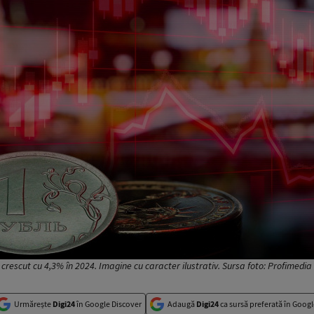
 crescut cu 4,3% în 2024. Imagine cu caracter ilustrativ. Sursa foto: Profimedi
Urmărește
Digi24
în Google Discover
Adaugă
Digi24
ca sursă preferată în Googl