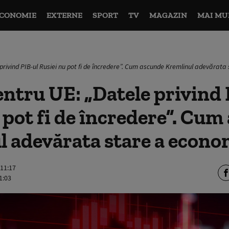
CONOMIE
EXTERNE
SPORT
TV
MAGAZIN
MAI MU
privind PIB-ul Rusiei nu pot fi de încredere”. Cum ascunde Kremlinul adevărata
ntru UE: „Datele privind 
 pot fi de încredere”. Cu
 adevărata stare a econo
 11:17
1:03