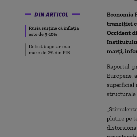
DIN ARTICOL
Economia Ru
tranziției 
Rusia susține că inflația
Occident di
este de 9-10%
Institutulu
Deficit bugetar mai
marți, inf
mare de 2% din PIB
Raportul, pr
Europene, a
superficial 
structurale 
„Stimulentu
plutire pe 
distorsionat
nesustenabi