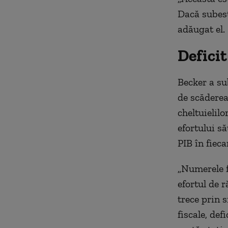
Dacă subesti
adăugat el.
Defici
Becker a su
de scăderea 
cheltuielilo
efortului s
PIB în fieca
„Numerele f
efortul de 
trece prin 
fiscale, def