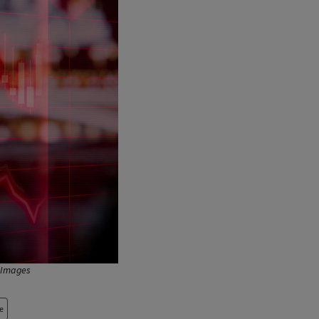
a Images
e