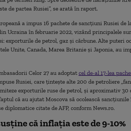
te de partea Rusiei”, se arată în raport.
opeană a impus 16 pachete de sancțiuni Rusiei de l
din Ucraina în februarie 2022, vizând principalele sur
: exporturile de petrol, gaz și cărbune. Alte puteri o
atele Unite, Canada, Marea Britanie și Japonia, au imp
mbasadorii Celor 27 au adoptat
cel de-al 17-lea pache
puse Rusiei, care ţinteşte alte 200 de petroliere „fa
imiteze exporturile ruse de petrol, şi aproximativ 30 
faptul că au ajutat Moscova să ocolească sancţiunile 
e diplomatice citate de AFP, conform News.ro.
usține că inflația este de 9-10%