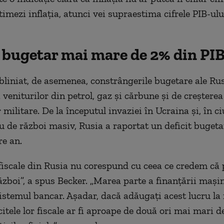
mezi inflația, atunci vei supraestima cifrele PIB-ului
t bugetar mai mare de 2% din PI
bliniat, de asemenea, constrângerile bugetare ale Rus
veniturilor din petrol, gaz și cărbune și de creșterea
r militare. De la începutul invaziei în Ucraina și, în c
ău de război masiv, Rusia a raportat un deficit buget
re an.
iscale din Rusia nu corespund cu ceea ce credem că 
război”, a spus Becker. „Marea parte a finanțării mașin
sistemul bancar. Așadar, dacă adăugați acest lucru la
icitele lor fiscale ar fi aproape de două ori mai mari d