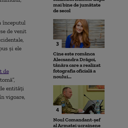
mai bine de jumătate
de secol
a începutul
se de venit
ccidentale,
3
us și ele
Cine este românca
Alecsandra Drăgoi,
tânăra care a realizat
t de
fotografia oficială a
noului...
ntomă”,
de entităţi
în vigoare,
4
Noul Comandant-șef
al Armatei ucrainene