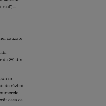
 real”, a
B
iei cauzate
iuda
ar de 2% din
pun în
ii de război
 numerele
ecât ceea ce