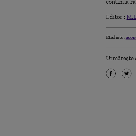
continua ră
Editor :
M.I
Etichete:
eco
Urmărește ș