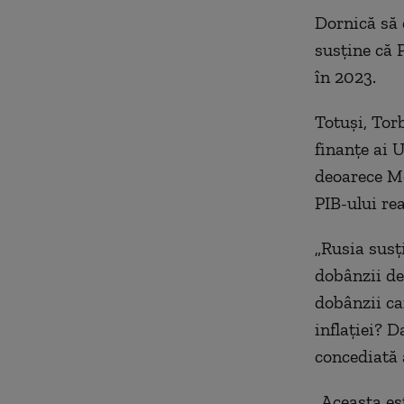
Dornică să 
susține că 
în 2023.
Totuși, Tor
finanțe ai U
deoarece Mo
PIB-ului rea
„Rusia susți
dobânzii de
dobânzii ca
inflației? D
concediată a
„Aceasta est