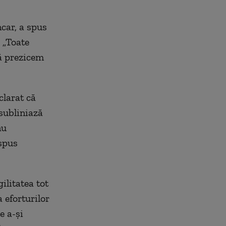
ncar, a spus
 „Toate
ă prezicem
larat că
subliniază
nu
 spus
ilitatea tot
 eforturilor
e a-și