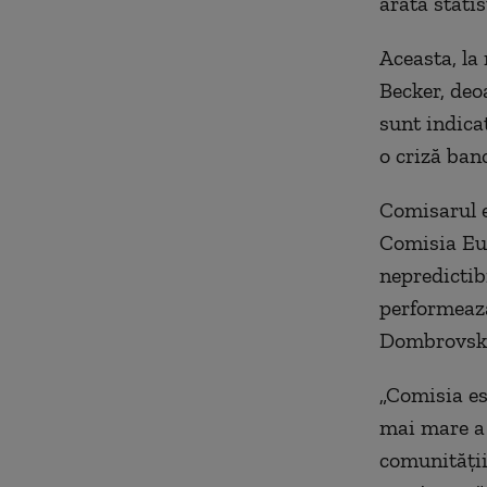
arată statist
Aceasta, la
Becker, deo
sunt indica
o criză banc
Comisarul e
Comisia Eur
nepredictib
performează 
Dombrovskis
„Comisia est
mai mare a 
comunității