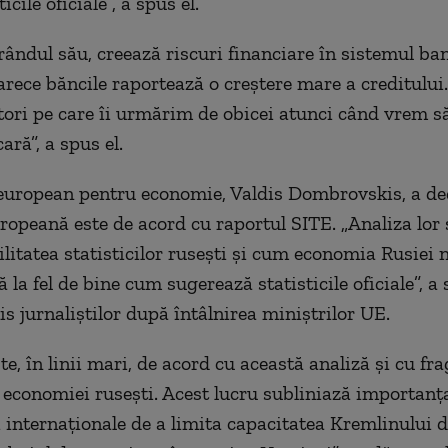
icile oficiale”, a spus el.
 rândul său, creează riscuri financiare în sistemul ba
arece băncile raportează o creștere mare a creditului.
tori pe care îi urmărim de obicei atunci când vrem s
ară”, a spus el.
uropean pentru economie, Valdis Dombrovskis, a dec
opeană este de acord cu raportul SITE. „Analiza lor 
ilitatea statisticilor rusești și cum economia Rusiei 
la fel de bine cum sugerează statisticile oficiale”, a
 jurnaliștilor după întâlnirea miniștrilor UE.
e, în linii mari, de acord cu această analiză și cu frag
economiei rusești. Acest lucru subliniază importanța
 internaționale de a limita capacitatea Kremlinului d