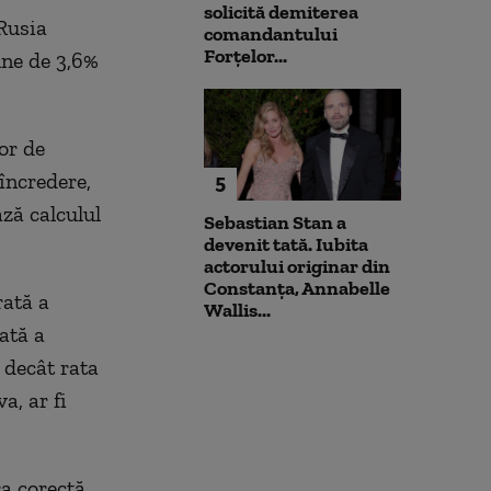
solicită demiterea
Rusia
comandantului
Forțelor...
une de 3,6%
or de
 încredere,
5
ză calculul
Sebastian Stan a
devenit tată. Iubita
actorului originar din
Constanța, Annabelle
rată a
Wallis...
ată a
 decât rata
a, ar fi
ra corectă.