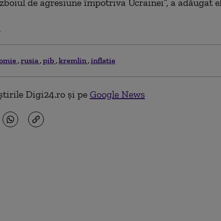
zboiul de agresiune împotriva Ucrainei”, a adăugat el
.
nomie
rusia
pib
kremlin
inflatie
tirile Digi24.ro și pe
Google News