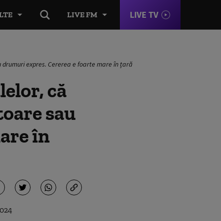
LIVE TV
LTE
LIVE FM
au drumuri expres. Cererea e foarte mare în țară
elor, că
toare sau
are în