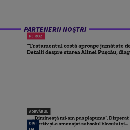
PARTENERII NOȘTRI
PE ROZ
"Tratamentul costă aproape jumătate de 
Detalii despre starea Alinei Pușcău, diag
ADEVĂRUL
„Dimineață mi-am pus plapuma”. Disperat d
DIGI
sportiv și-a amenajat subsolul blocului și...
FM