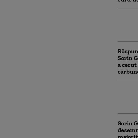
„Grinde
subiect
președ
Răspuns
Sorin G
a cerut
cărbun
Grindea
pentru 
Ciucu, 
Sorin G
desemna
majorit