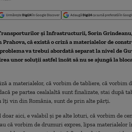
Urmărește
Digi24
în Google Discover
Adaugă
Digi24
ca sursă preferată în Googl
ransporturilor şi Infrastructurii, Sorin Grindeanu,
n Prahova, că există o criză a materialelor de constr
problema va trebui abordată separat la nivel de G
rea unor soluţii astfel încât să nu se ajungă la bloca
iză a materialelor, că vorbim de tabliere, că vorbim d
dacă pe partea cealalaltă sunt finalizate, stai după ta
 îţi vin din România, sunt de prin alte părţi.
 doar aici, e valabil şi pe alte loturi, că vorbim de ce
sau că vorbim de drumuri expres, lipsa materialelor î