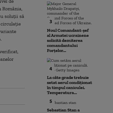
ivel de
în România,
u soluţii să
3
circulaţie
Noul Comandant-șef
variante
al Armatei ucrainene
.
solicită demiterea
comandantului
Forțelor...
erificat,
oanelor
4
La câte grade trebuie
setat aerul condiționat
în timpul caniculei.
Temperatura...
5
Sebastian Stan a