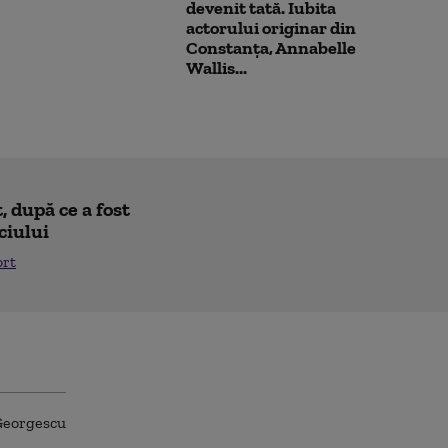
devenit tată. Iubita
actorului originar din
Constanța, Annabelle
Wallis...
 după ce a fost
ciului
ort