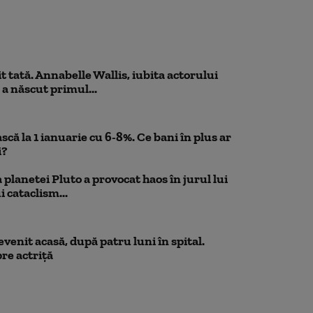
 tată. Annabelle Wallis, iubita actorului
 a născut primul...
scă la 1 ianuarie cu 6-8%. Ce bani în plus ar
i?
planetei Pluto a provocat haos în jurul lui
 cataclism...
venit acasă, după patru luni în spital.
re actriță