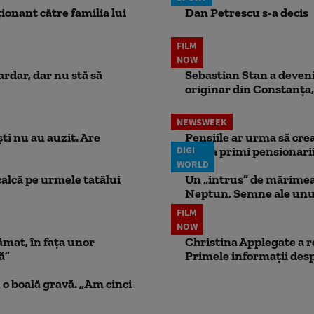
ionant către familia lui
Dan Petrescu s-a decis
FILM
NOW
ardar, dar nu stă să
Sebastian Stan a devenit
originar din Constanța,
NEWSWEEK
ti nu au auzit. Are
Pensiile ar urma să crea
DIGI
putea primi pensionari
WORLD
calcă pe urmele tatălui
Un „intrus” de mărimea 
Neptun. Semne ale unui
FILM
NOW
ămat, în fața unor
Christina Applegate a re
ă”
Primele informații desp
 o boală gravă. „Am cinci