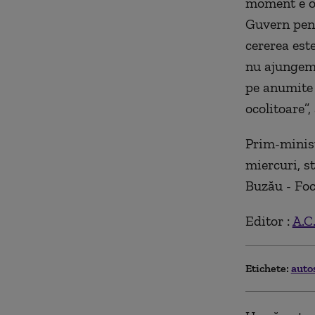
moment e o 
Guvern pent
cererea est
nu ajungem î
pe anumite 
ocolitoare”,
Prim-minist
miercuri, st
Buzău - Foc
Editor :
A.C
Etichete:
auto