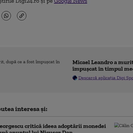
tirile Digi24.ro și pe
Google News
Micael Leandro a murit,
împușcat în timpul me
Descarcă aplicația Digi Sp
utea interesa și:
eorgescu critică ideea adoptării monedei
upă anunțul lui Nicușor Dan