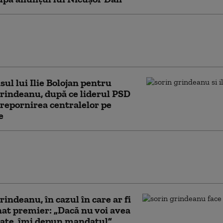
anu minte mult şi amestecă foarte mult
ele”. Ce îi reproșează Irineu Darău
intelui PSD
ul lui Ilie Bolojan pentru
rindeanu, după ce liderul PSD
 repornirea centralelor pe
e
nu neagă că au existat noi negocieri
un Guvern tehnocrat: „Tot ce vine dinspre
vă recomand să nu credeţi”
rindeanu, în cazul în care ar fi
t premier: „Dacă nu voi avea
ate, îmi depun mandatul”