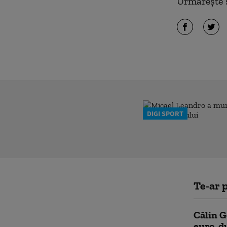
Urmărește ș
DIGI SPORT
Te-ar p
Călin G
euro, d