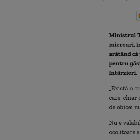
Ministrul T
miercuri, î
arătând că 
pentru găsi
întârzieri.
„Există o cr
care, chiar 
de obicei nu
Nu e valabil
ocolitoare 