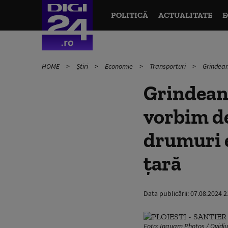
POLITICĂ
ACTUALITATE
E
HOME
Știri
Economie
Transporturi
Grindean
Grindeanu
vorbim de
drumuri e
țară
Data publicării:
07.08.2024 2
Foto: Inquam Photos / Ovidiu