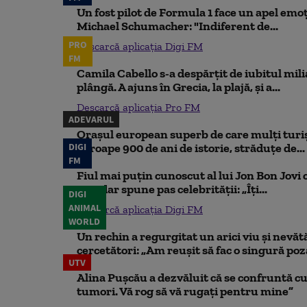
Un fost pilot de Formula 1 face un apel emoț
Michael Schumacher: "Indiferent de...
PRO
Descarcă aplicația Digi FM
FM
Camila Cabello s-a despărțit de iubitul mili
plângă. A ajuns în Grecia, la plajă, și a...
Descarcă aplicația Pro FM
ADEVARUL
Orașul european superb de care mulți turiș
DIGI
aproape 900 de ani de istorie, străduțe de...
FM
Fiul mai puțin cunoscut al lui Jon Bon Jovi 
său, dar spune pas celebrității: „Îți...
DIGI
ANIMAL
Descarcă aplicația Digi FM
WORLD
Un rechin a regurgitat un arici viu și nevăt
cercetători: „Am reușit să fac o singură poz
UTV
Alina Pușcău a dezvăluit că se confruntă cu
tumori. Vă rog să vă rugați pentru mine”