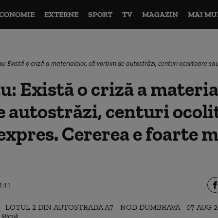
CONOMIE
EXTERNE
SPORT
TV
MAGAZIN
MAI MU
u: Există o criză a materialelor, că vorbim de autostrăzi, centuri ocolitoare s
: Există o criză a material
 autostrăzi, centuri ocoli
xpres. Cererea e foarte m
1:11
 Micsik