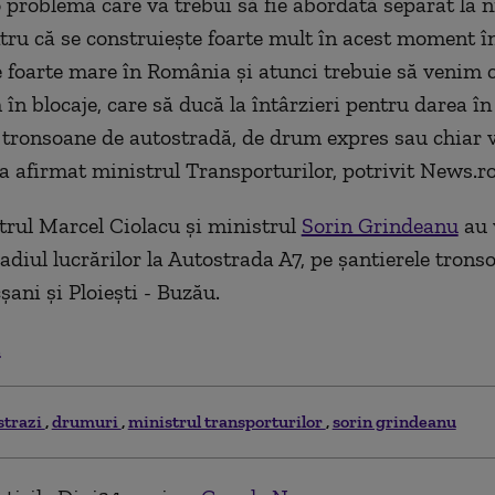
problemă care va trebui să fie abordată separat la n
ru că se construieşte foarte mult în acest moment 
e foarte mare în România şi atunci trebuie să venim c
n blocaje, care să ducă la întârzieri pentru darea în 
tronsoane de autostradă, de drum expres sau chiar 
 a afirmat ministrul Transporturilor, potrivit News.ro
rul Marcel Ciolacu şi ministrul
Sorin Grindeanu
au v
adiul lucrărilor la Autostrada A7, pe şantierele trons
şani şi Ploieşti - Buzău.
.
strazi
drumuri
ministrul transporturilor
sorin grindeanu