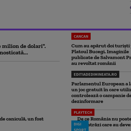
CANCAN
milion de dolari".
Cum au apărut doi turiști
Platoul Bucegi. Imaginile
nosticată...
publicate de Salvamont P
au revoltat românii
EDITIADEDIMINEATA.RO
Parlamentul European a l
un joc gratuit în care utili
controlează o campanie d
dezinformare
PLAYTECH
e caniculă, un fost
De ce România nu poate 
DIGI
autostrăzi care au deven
SPORT