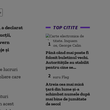
e
TOP CITITE
 a declarat
ucţii,
uvern
1
je şi
Până când mai poate fi
folosit buletinul vechi.
Autoritățile au stabilit
pentru cine se...
e lucruri
2
bliere care
A treia cea mai mică
țară din lume și-a
schimbat numele după
nturi
mai bine de jumătate
n acest
de secol