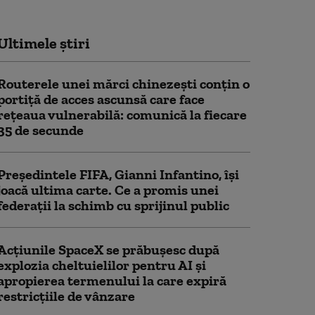
Ultimele știri
Routerele unei mărci chinezești conțin o
portiță de acces ascunsă care face
rețeaua vulnerabilă: comunică la fiecare
35 de secunde
Președintele FIFA, Gianni Infantino, îşi
joacă ultima carte. Ce a promis unei
federații la schimb cu sprijinul public
Acţiunile SpaceX se prăbuşesc după
explozia cheltuielilor pentru AI şi
apropierea termenului la care expiră
restricţiile de vânzare