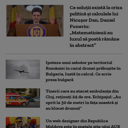
Ce soluții există la criza
politică și calculele lui
Nicușor Dan. Daniel
Funeriu:
„Matematicienii au
luxul să poată rămâne
în abstract”
Ipoteza unui sabotor pe teritoriul
României în cazul dronei prăbușite în
Bulgaria, luată în calcul. Ce scrie
presa bulgară
Tinerii care au atacat ambulanța din
Cluj, reținuți 24 de ore. Echipajul: „Au
oprit la 30 de metri în fața noastră și
au blocat drumul”
Un web designer din Republica
Moldova este în spatele site-ului AUR