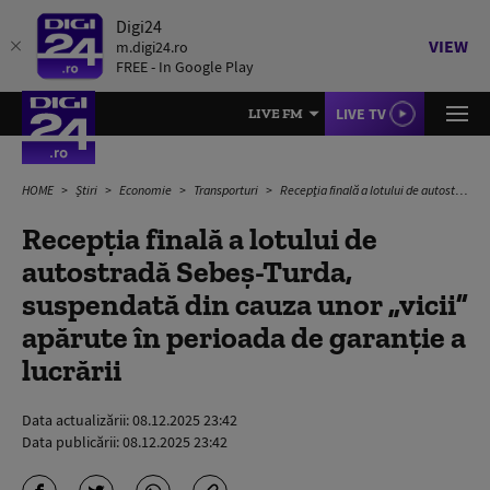
Digi24
VIEW
m.digi24.ro
FREE - In Google Play
LIVE TV
LIVE FM
HOME
Știri
Economie
Transporturi
Recepţia finală a lotului de autostradă Sebeş-Turda, suspendată din cauza unor „vicii” apărute în perioada de garanţie a lucrării
Recepţia finală a lotului de
autostradă Sebeş-Turda,
suspendată din cauza unor „vicii”
apărute în perioada de garanţie a
lucrării
Data actualizării:
08.12.2025 23:42
Data publicării:
08.12.2025 23:42