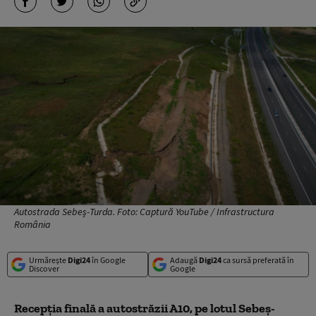
Autostrada Sebeș-Turda. Foto: Captură YouTube / Infrastructura
România
Urmărește
Digi24
în Google
Adaugă
Digi24
ca sursă preferată în
Discover
Google
Recepţia finală a autostrăzii A10, pe lotul Sebeş-