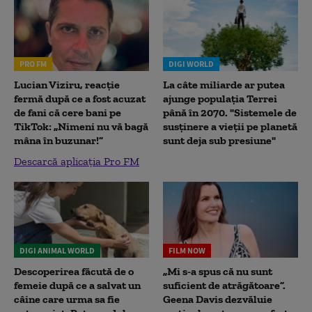
PRO FM
DIGI WORLD
Lucian Viziru, reacție
La câte miliarde ar putea
fermă după ce a fost acuzat
ajunge populația Terrei
de fani că cere bani pe
până în 2070. "Sistemele de
TikTok: „Nimeni nu vă bagă
susținere a vieții pe planetă
mâna în buzunar!”
sunt deja sub presiune"
Descarcă aplicația Pro FM
DIGI ANIMAL WORLD
FILM NOW
Descoperirea făcută de o
„Mi s-a spus că nu sunt
femeie după ce a salvat un
suficient de atrăgătoare”.
câine care urma sa fie
Geena Davis dezvăluie