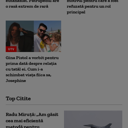
eutanasiat. Patrupedul are
motivul pentru care a fost
o rasă extrem de rară
refuzată pentru un rol
principal
UTV
Gina Pistol a vorbit pentru
prima dată despre relația
cu tatăl ei. Cum i-a
schimbat viața fiica sa,
Josephine
Top Citite
Radu Miruță: „Am găsit
cea mai eficientă
metodă pentru