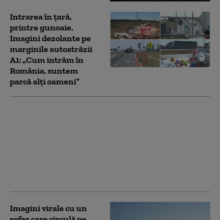
Intrarea în țară,
printre gunoaie.
Imagini dezolante pe
marginile autostrăzii
A1: „Cum intrăm în
România, suntem
parcă alți oameni”
CNAIR: Obţinerea
avizelor pentru
Autostrada Sibiu-
Piteşti (A1), prioritate
naţională. În ce stadiu
de execuție au ajuns
lucrările
Imagini virale cu un
șofer care circulă pe