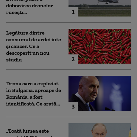
doborârea dronelor
1
rusești...
Legătura dintre
consumul de ardei iute
și cancer. Ce a
descoperit un nou
2
studiu
Drona care a explodat
în Bulgaria, aproape de
România, a fost
identificată. Ce arată...
3
„Toată lumea este