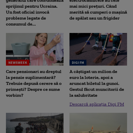
generalul care coordonează
electrocasnicele au cele
sprijinul pentru Ucraina.
mai mici prețuri. Când
Un fost oficial invocă
merită să cumperi o mașină
probleme legate de
de spălat sau un frigider
consumul de...
NEWSWEEK
DIGI FM
Care pensionari au dreptul
A câștigat un milion de
la pensie suplimentară?
euro la loterie, apoi a
Trebuie depusă cerere să o
aruncat biletul la gunoi.
primești? Despre ce sume
Gestul făcut muncitorii de
vorbim?
la salubritate
Descarcă aplicația Digi FM