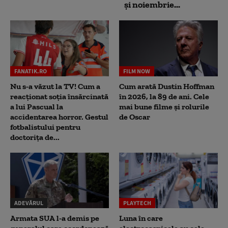
și noiembrie...
FANATIK.RO
FILM NOW
Nu s-a văzut la TV! Cum a
Cum arată Dustin Hoffman
reacţionat soţia însărcinată
în 2026, la 89 de ani. Cele
a lui Pascual la
mai bune filme și rolurile
accidentarea horror. Gestul
de Oscar
fotbalistului pentru
doctoriţa de...
ADEVĂRUL
PLAYTECH
Armata SUA l-a demis pe
Luna în care