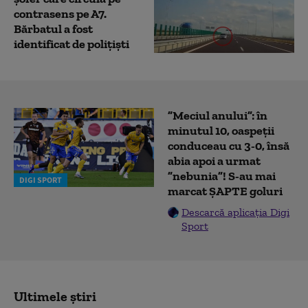
contrasens pe A7.
Bărbatul a fost
identificat de polițiști
”Meciul anului”: în
minutul 10, oaspeții
conduceau cu 3-0, însă
abia apoi a urmat
”nebunia”! S-au mai
DIGI SPORT
marcat ȘAPTE goluri
Descarcă aplicația Digi
Sport
Ultimele știri