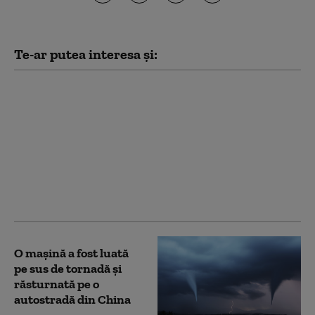
Te-ar putea interesa și:
Autostrada A8 mai
întârzie. Trei
contestații pentru
tronsonul 2 Târgu
Frumos-Leţcani.
Atribuirea
contractului, amânată
pentru toamnă
O mașină a fost luată
pe sus de tornadă și
răsturnată pe o
autostradă din China