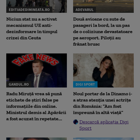
EDITIADEDIMINEATA.RO
ADEVARUL
Niciun stat nu a activat
Două avioane cu sute de
mecanismul UE anti-
pasageri la bord, la un pas
dezinformare în timpul
de o coliziune devastatoare
crizei din Ceuta
pe aeroport. Piloții au
frânat brusc
GANDUL.RO
DIGI SPORT
Radu Miruţă vrea să pună
Noul portar de la Dinamo i-
etichete de știri false pe
a atras atenția unei actrițe
informațiile din online.
din România: ”Am fost
Ministrul demis al Apărării
împreună în altă viață”
a fost acuzat în repetate...
Descarcă aplicația Digi
Sport