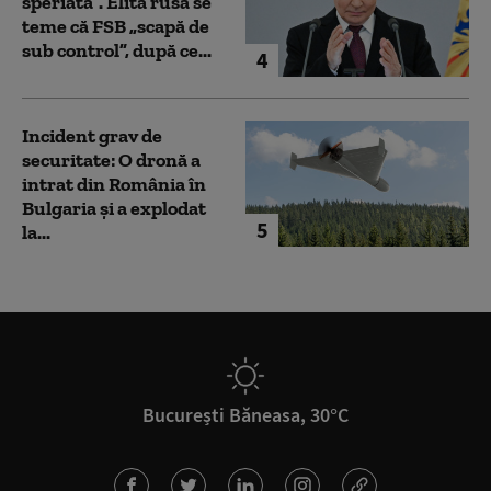
speriată”. Elita rusă se
teme că FSB „scapă de
sub control”, după ce...
4
Incident grav de
securitate: O dronă a
intrat din România în
Bulgaria şi a explodat
5
la...
București Băneasa, 30°C