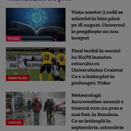
Viața acestor 3 zodii se
schimbă în bine până
pe 16 august. Universul
le pregătește un nou
început
PE ROZ
Final teribil în meciul
lui KuPS înaintea
returului cu
Universitatea Craiova!
Ce s-a întâmplat în
FANATIK.RO
prelungiri. Video
Meteorologii
Accuweather anunță o
toamnă cum nu prea a
mai fost, în România.
Ce se întâmplă în
CANCAN
septembrie, octombrie