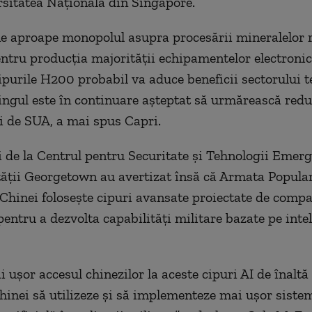
rsitatea Națională din Singapore.
e aproape monopolul asupra procesării mineralelor r
entru producția majorității echipamentelor electronic
cipurile H200 probabil va aduce beneficii sectorului 
jingul este în continuare așteptat să urmărească red
 de SUA, a mai spus Capri.
i de la Centrul pentru Securitate și Tehnologii Emer
tății Georgetown au avertizat însă că Armata Popula
 Chinei folosește cipuri avansate proiectate de compa
entru a dezvolta capabilități militare bazate pe inte
ușor accesul chinezilor la aceste cipuri AI de înaltă 
hinei să utilizeze și să implementeze mai ușor siste