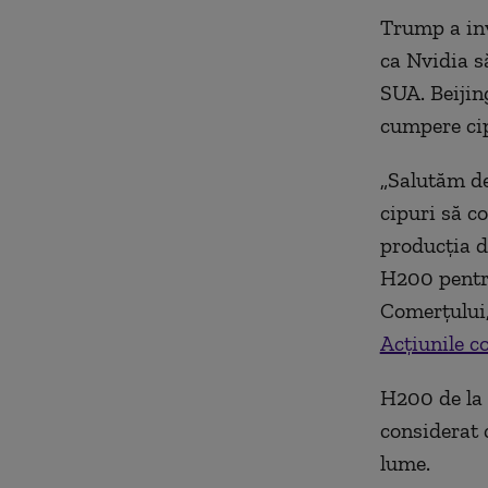
Trump a inv
ca Nvidia s
SUA. Beijin
cumpere cip
„Salutăm de
cipuri să c
producția d
H200 pentru
Comerțului,
Acțiunile c
H200 de la 
considerat 
lume.