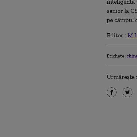
inteligență 
senior la C
pe câmpul d
Editor :
M.I
Etichete:
chin
Urmărește ș