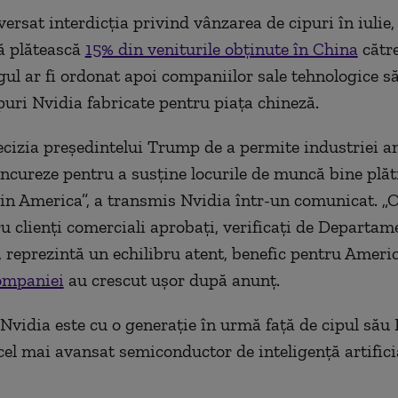
ersat interdicția privind vânzarea de cipuri în iulie,
ă plătească
15% din veniturile obținute în China
cătr
gul ar fi ordonat apoi companiilor sale tehnologice s
uri Nvidia fabricate pentru piața chineză.
cizia președintelui Trump de a permite industriei a
oncureze pentru a susține locurile de muncă bine plăti
in America”, a transmis Nvidia într-un comunicat. „O
 clienți comerciali aprobați, verificați de Departam
 reprezintă un echilibru atent, benefic pentru Americ
ompaniei
au crescut ușor după anunț.
Nvidia este cu o generație în urmă față de cipul său 
cel mai avansat semiconductor de inteligență artifici