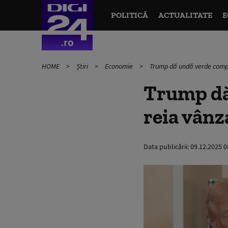
POLITICĂ
ACTUALITATE
E
HOME
Știri
Economie
Trump dă undă verde compan
Trump dă
reia vânz
Data publicării:
09.12.2025 0