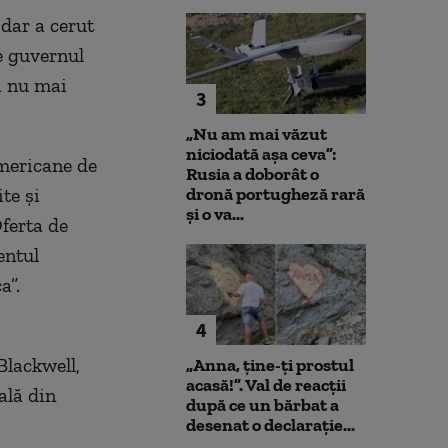
 dar a cerut
e guvernul
ă nu mai
3
„Nu am mai văzut
niciodată așa ceva”:
mericane de
Rusia a doborât o
te și
dronă portugheză rară
și o va...
ferta de
entul
a”.
4
Blackwell,
„Anna, ţine-ţi prostul
acasă!”. Val de reacții
ală din
după ce un bărbat a
desenat o declarație...