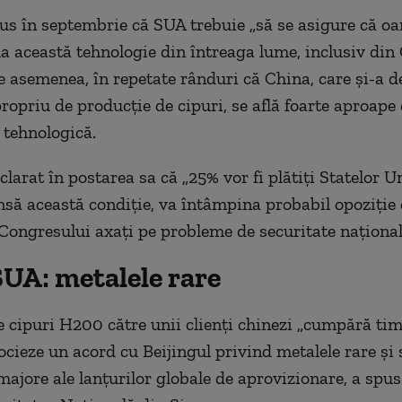
s în septembrie că SUA trebuie „să se asigure că oa
la această tehnologie din întreaga lume, inclusiv din 
de asemenea, în repetate rânduri că China, care și-a d
ropriu de producție de cipuri, se află foarte aproape
 tehnologică.
arat în postarea sa că „25% vor fi plătiți Statelor Un
însă această condiție, va întâmpina probabil opoziție
ongresului axați pe probleme de securitate național
SUA: metalele rare
 cipuri H200 către unii clienți chinezi „cumpără ti
cieze un acord cu Beijingul privind metalele rare și 
majore ale lanțurilor globale de aprovizionare, a spu