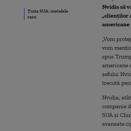
Nvidia să v
Ținta SUA: metalele
„clienților
rare
americane
„Vom protej
vom menține
spus Trump 
americane d
șefului Nvi
trecută pent
Nvidia, atâ
companie di
SUA și Chin
avansate cip