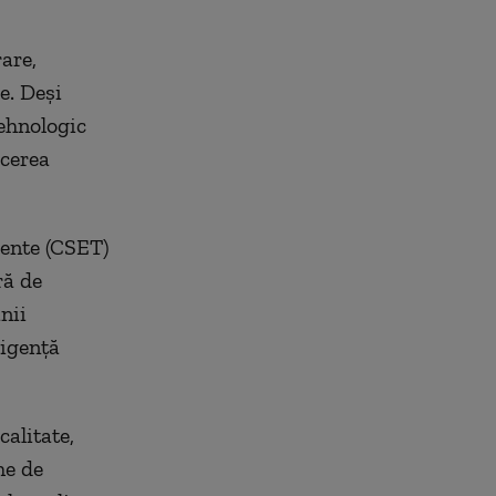
are,
e. Deși
tehnologic
ucerea
gente (CSET)
ră de
nii
ligență
calitate,
me de