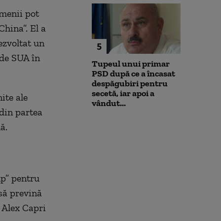
menii pot
China”. El a
ezvoltat un
5
 de SUA în
Tupeul unui primar
PSD după ce a încasat
despăgubiri pentru
secetă, iar apoi a
ite ale
vândut...
 din partea
ă.
mp” pentru
să prevină
s Alex Capri