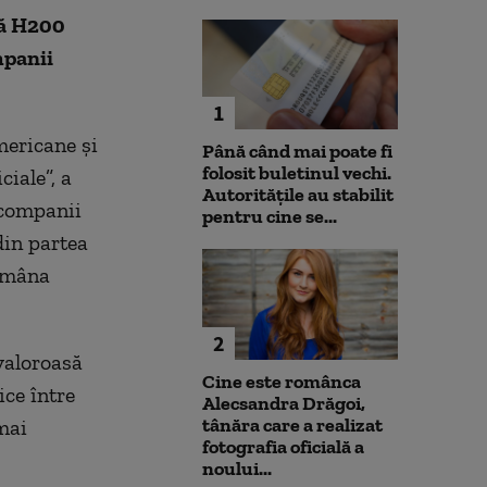
lă H200
mpanii
1
mericane și
Până când mai poate fi
folosit buletinul vechi.
iale”, a
Autoritățile au stabilit
r companii
pentru cine se...
in partea
tămâna
2
 valoroasă
Cine este românca
ice între
Alecsandra Drăgoi,
tânăra care a realizat
mai
fotografia oficială a
noului...