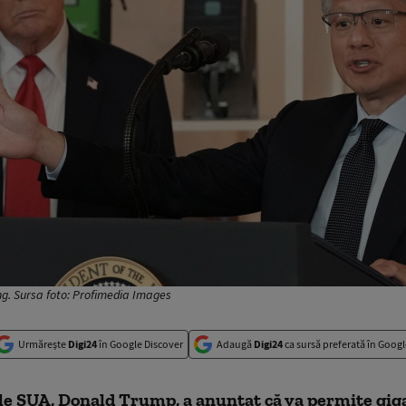
g. Sursa foto: Profimedia Images
Urmărește
Digi24
în Google Discover
Adaugă
Digi24
ca sursă preferată în Googl
le SUA, Donald Trump, a anunțat că va permite gig