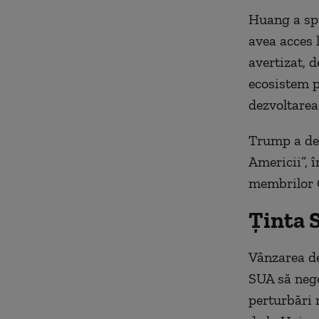
Huang a spu
avea acces 
avertizat, 
ecosistem p
dezvoltarea
Trump a decl
Americii”, 
membrilor C
Ținta 
Vânzarea de
SUA să nego
perturbări 