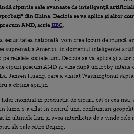
ândă cipurile sale avansate de inteligență artificia
 aprobați” din China. Decizia se va aplica și altor co
 precum AMD, scrie
BBC
.
a securitatea națională, vom crea locuri de muncă a
 supremația Americii în domeniul inteligenței artific
pe rețelele sociale luni. Decizia se va aplica și alto
e cipuri precum AMD și vine după un lobby intens d
dia, Jensen Huang, care a vizitat Washingtonul săp
ru a obține sprijin.
t lider mondial în producția de cipuri, cât și cea mai
n lume, s-a aflat în centrul unei confruntări geopolit
a în ultimele luni și avea interdicția de a vinde cele 
uri ale sale către Beijing.