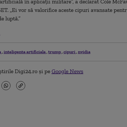
artificială în aplicații militare”, a declarat Cole McFau
SET. „Ei vor să valorifice aceste cipuri avansate pent
e luptă.”
.
a
inteligenta artificiala
trump
cipuri
nvidia
tirile Digi24.ro și pe
Google News