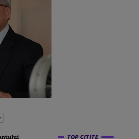
e
TOP CITITE
antului