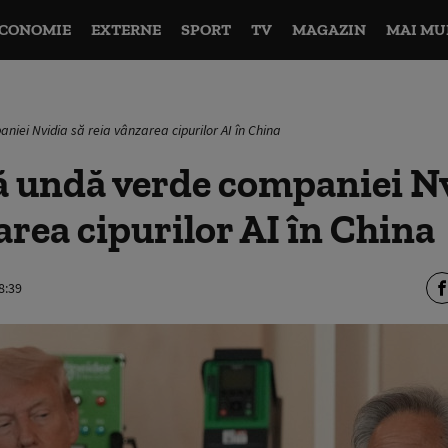
CONOMIE
EXTERNE
SPORT
TV
MAGAZIN
MAI MU
iei Nvidia să reia vânzarea cipurilor AI în China
 undă verde companiei Nv
area cipurilor AI în China
8:39