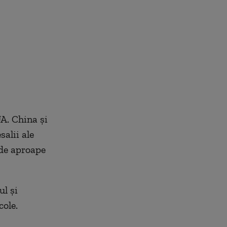
A. China și
salii ale
 de aproape
l și
cole.