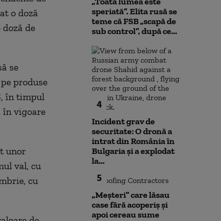
„Toată lumea este
speriată”. Elita rusă se
at o doză
teme că FSB „scapă de
o doză de
sub control”, după ce...
să se
- pe produse
, în timpul
4
 în vigoare
Incident grav de
securitate: O dronă a
intrat din România în
at unor
Bulgaria şi a explodat
la...
mul val, cu
5
embrie, cu
„Meșteri” care lăsau
case fără acoperiș și
apoi cereau sume
valoare de