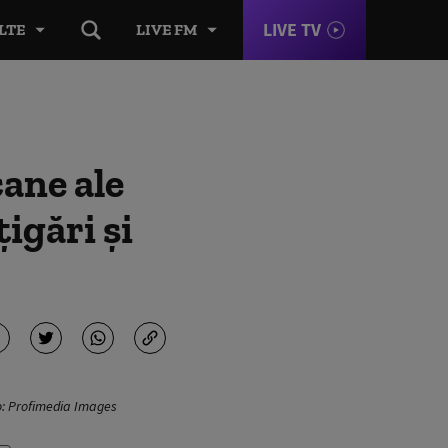
LIVE TV
LTE
LIVE FM
cane ale
igări și
to: Profimedia Images