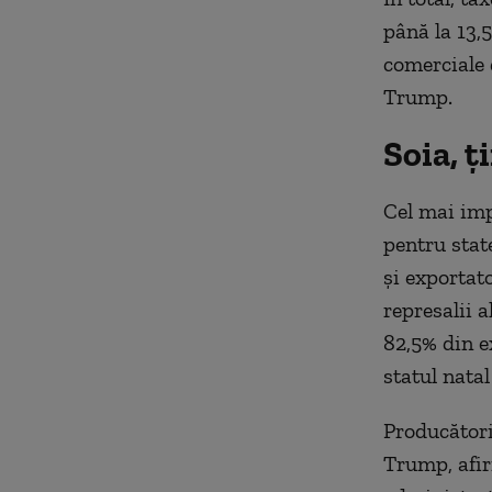
până la 13,
comerciale 
Trump.
Soia, ț
Cel mai imp
pentru stat
și exportato
represalii a
82,5% din e
statul nata
Producători
Trump, afir