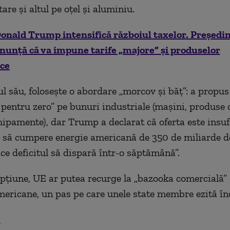
re și altul pe oțel și aluminiu.
onald Trump intensifică războiul taxelor. Președin
nunță că va impune tarife „majore” și produselor
ce
ul său, folosește o abordare „morcov și băț”: a propus
 pentru zero” pe bunuri industriale (mașini, produse 
chipamente), dar Trump a declarat că oferta este insuf
 să cumpere energie americană de 350 de miliarde de
ace deficitul să dispară într-o săptămână”.
pțiune, UE ar putea recurge la „bazooka comercială” 
americane, un pas pe care unele state membre ezită înc
.