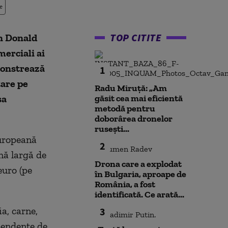
e
TOP CITITE
n Donald
erciali ai
monstrează
1
tare pe
Radu Miruță: „Am
sa
găsit cea mai eficientă
metodă pentru
doborârea dronelor
rusești...
uropeană
2
ă largă de
Drona care a explodat
euro (pe
în Bulgaria, aproape de
România, a fost
identificată. Ce arată...
a, carne,
3
pendente de