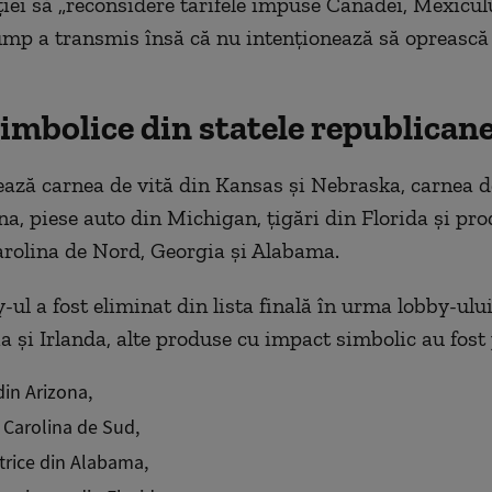
iei să „reconsidere tarifele impuse Canadei, Mexiculu
ump a transmis însă că nu intenționează să oprească 
imbolice din statele republican
ază carnea de vită din Kansas și Nebraska, carnea d
na, piese auto din Michigan, țigări din Florida și pr
rolina de Nord, Georgia și Alabama.
-ul a fost eliminat din lista finală în urma lobby-ului
ia și Irlanda, alte produse cu impact simbolic au fost
din Arizona,
n Carolina de Sud,
ctrice din Alabama,