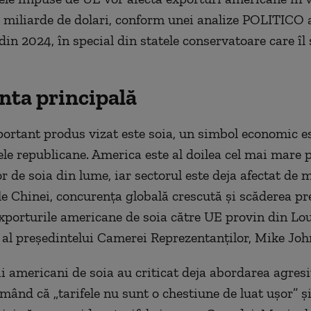
5 miliarde de dolari, conform unei analize POLITICO 
din 2024, în special din statele conservatoare care îl
inta principală
ortant produs vizat este soia, un simbol economic es
ele republicane. America este al doilea cel mai mare
r de soia din lume, iar sectorul este deja afectat de 
le Chinei, concurența globală crescută și scăderea pre
xporturile americane de soia către UE provin din Lou
l al președintelui Camerei Reprezentanților, Mike Joh
i americani de soia au criticat deja abordarea agresi
mând că „tarifele nu sunt o chestiune de luat ușor” și