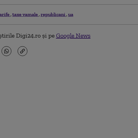
arife
taxe vamale
republicani
ua
tirile Digi24.ro și pe
Google News