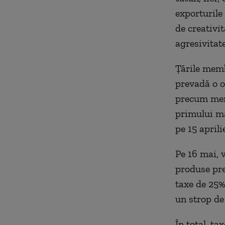
exporturile
de creativi
agresivitat
Țările memb
prevadă o o
precum meri
primului ma
pe 15 aprili
Pe 16 mai, 
produse prec
taxe de 25%
un strop de
În total, t