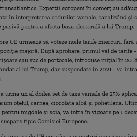
 transatlantice. Experții europeni în comerț au adăug
tate în interpretarea codurilor vamale, canalizând și 
e pasivă pentru a afecta baza electorală a lui Trump.
re UE urmează să voteze noile tarife miercuri, fără 
poziție majoră. După aprobare, primul val de tarife 
șoare sau suc de portocale, introduse inițial în 2018
ndat al lui Trump, dar suspendate în 2021 - va intra
e.
va urma un al doilea set de taxe vamale de 25% aplic
um oțelul, carnea, ciocolata albă și polietilena. Ulti
 pentru migdale și soia, va intra în vigoare pe 1 dec
 suspans tipic Comisiei Europene.
axele impuse de UE vor afecta exporturi americane în 