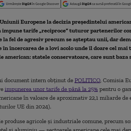
Urmărește
Digi24
în Google Discover
Adaugă
Digi24
ca sursă preferată în Googl
Uniunii Europene la decizia președintelui america
impune tarife „reciproce” tuturor partenerilor com
 la fel de agresiv precum se așteptau unii, dar de
e în încercarea de a lovi acolo unde îl doare cel mai 
e american: statele conservatoare, care sunt baza 
ui document intern obținut de
POLITICO
, Comisia E
re
impunerea unor tarife de până la 25%
pentru o gam
mericane în valoare de aproximativ 22,1 miliarde de 
urilor UE din 2024).
de produse agricole și industriale comune, precum soi
, oțel și aluminiu — sectoarele americane cele mai de