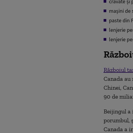
cravate și 
mașini de 
paste din F
lenjerie p
lenjerie p
Războiu
Războiul ta
Canada au ră
Chinei, Can
90 de milia
Beijingul a
porumbul, și
Canada a in