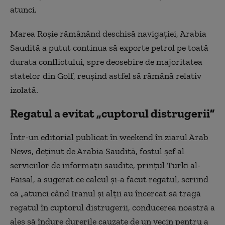
atunci.
Marea Roşie rămânând deschisă navigaţiei, Arabia
Saudită a putut continua să exporte petrol pe toată
durata conflictului, spre deosebire de majoritatea
statelor din Golf, reuşind astfel să rămână relativ
izolată.
Regatul a evitat „cuptorul distrugerii”
Într-un editorial publicat în weekend în ziarul Arab
News, deţinut de Arabia Saudită, fostul şef al
serviciilor de informaţii saudite, prinţul Turki al-
Faisal, a sugerat ce calcul şi-a făcut regatul, scriind
că „atunci când Iranul şi alţii au încercat să tragă
regatul în cuptorul distrugerii, conducerea noastră a
ales să îndure durerile cauzate de un vecin pentru a