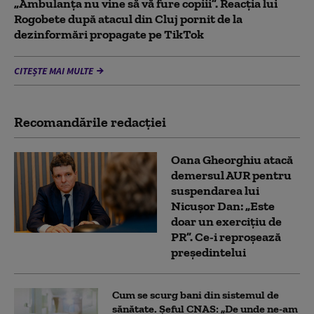
„Ambulanța nu vine să vă fure copiii”. Reacția lui
Rogobete după atacul din Cluj pornit de la
dezinformări propagate pe TikTok
CITEȘTE MAI MULTE
Recomandările redacţiei
Oana Gheorghiu atacă
demersul AUR pentru
suspendarea lui
Nicușor Dan: „Este
doar un exercițiu de
PR”. Ce-i reproșează
președintelui
Cum se scurg bani din sistemul de
sănătate. Șeful CNAS: „De unde ne-am