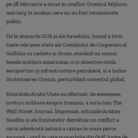
pe 28 februarie a atras în conflict Orientul Mijlociu
mai larg în moduri care nu au fost recunoscute
public.
De la atacurile SUA şi ale Israelului, Iranul a lovit
toate cele şase state ale Consiliului de Cooperare al
Golfului cu rachete şi drone, atacând nu numai
bazele militare americane, ci şi obiective civile,
aeroporturi şi infrastructura petrolieră, şi a închis
Strâmtoarea Ormuz, perturbând comerţul global.
Emiratele Arabe Unite au efectuat, de asemenea,
lovituri militare asupra Iranului, a scris luni The
Wall Street Journal. Împreună, acţiunile Arabiei
Saudite şi ale Emiratelor dezvăluie un conflict a
cărui adevărată natură a rămas în mare parte
ascunsă - unul în care monarhiile din Golf, lovite de