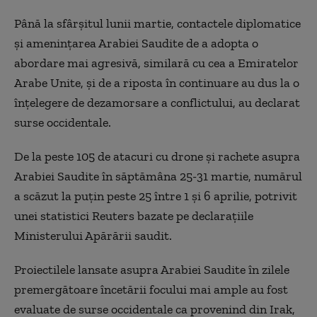
Până la sfârşitul lunii martie, contactele diplomatice
şi ameninţarea Arabiei Saudite de a adopta o
abordare mai agresivă, similară cu cea a Emiratelor
Arabe Unite, şi de a riposta în continuare au dus la o
înţelegere de dezamorsare a conflictului, au declarat
surse occidentale.
De la peste 105 de atacuri cu drone şi rachete asupra
Arabiei Saudite în săptămâna 25-31 martie, numărul
a scăzut la puţin peste 25 între 1 şi 6 aprilie, potrivit
unei statistici Reuters bazate pe declaraţiile
Ministerului Apărării saudit.
Proiectilele lansate asupra Arabiei Saudite în zilele
premergătoare încetării focului mai ample au fost
evaluate de surse occidentale ca provenind din Irak,