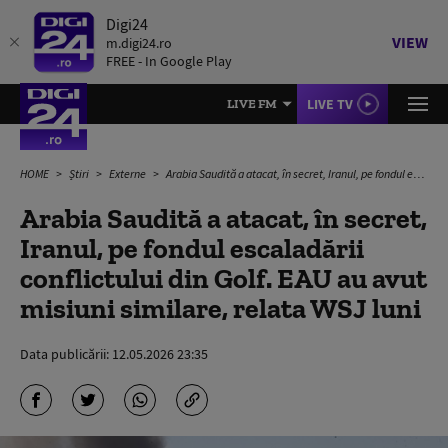
Digi24
VIEW
m.digi24.ro
FREE - In Google Play
LIVE TV
LIVE FM
HOME
Știri
Externe
Arabia Saudită a atacat, în secret, Iranul, pe fondul escaladării conflictului din Golf. EAU au avut misiuni similare, relata WSJ luni
Arabia Saudită a atacat, în secret,
Iranul, pe fondul escaladării
conflictului din Golf. EAU au avut
misiuni similare, relata WSJ luni
Data publicării:
12.05.2026 23:35