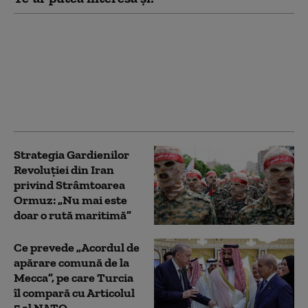
Iranul anunță „etapele
finale” ale acordului cu
Oman și pune condiții
pentru redeschiderea
Ormuz: SUA trebuie să
facă primul pas
Strategia Gardienilor
Revoluției din Iran
privind Strâmtoarea
Ormuz: „Nu mai este
doar o rută maritimă”
Ce prevede „Acordul de
apărare comună de la
Mecca”, pe care Turcia
îl compară cu Articolul