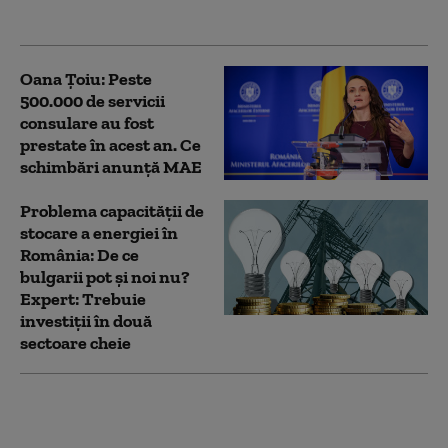
cumpărate din Turcia
Oana Țoiu: Peste
500.000 de servicii
consulare au fost
prestate în acest an. Ce
schimbări anunță MAE
Problema capacității de
stocare a energiei în
România: De ce
bulgarii pot și noi nu?
Expert: Trebuie
investiții în două
sectoare cheie
Bulgaria a primit
săptămâna trecută un