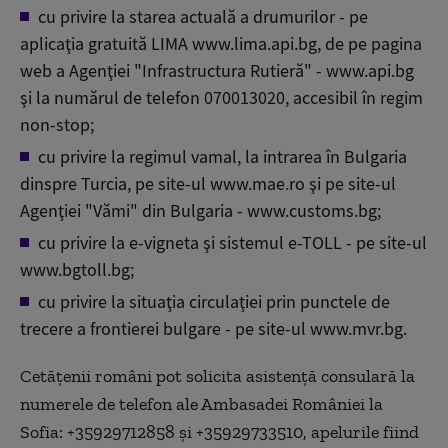
cu privire la starea actuală a drumurilor - pe
aplicaţia gratuită LIMA www.lima.api.bg, de pe pagina
web a Agenţiei "Infrastructura Rutieră" - www.api.bg
şi la numărul de telefon 070013020, accesibil în regim
non-stop;
cu privire la regimul vamal, la intrarea în Bulgaria
dinspre Turcia, pe site-ul www.mae.ro şi pe site-ul
Agenţiei "Vămi" din Bulgaria - www.customs.bg;
cu privire la e-vigneta şi sistemul e-TOLL - pe site-ul
www.bgtoll.bg;
cu privire la situaţia circulaţiei prin punctele de
trecere a frontierei bulgare - pe site-ul www.mvr.bg.
Cetăţenii români pot solicita asistenţă consulară la
numerele de telefon ale Ambasadei României la
Sofia: +35929712858 şi +35929733510, apelurile fiind