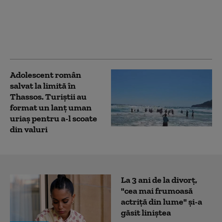
miliard de euro prin
Planul Naţional de
Redresare şi Rezilienţă.
Comparație cu situația
României
Adolescent român
salvat la limită în
Thassos. Turiștii au
format un lanț uman
uriaș pentru a-l scoate
din valuri
La 3 ani de la divorț,
"cea mai frumoasă
actriță din lume" și-a
găsit liniștea