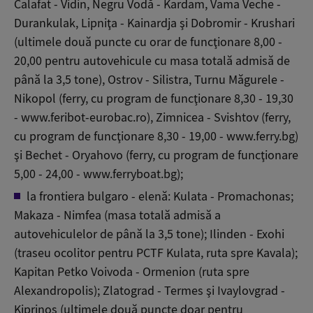
Calafat - Vidin, Negru Vodă - Kardam, Vama Veche -
Durankulak, Lipniţa - Kainardja şi Dobromir - Krushari
(ultimele două puncte cu orar de funcţionare 8,00 -
20,00 pentru autovehicule cu masa totală admisă de
până la 3,5 tone), Ostrov - Silistra, Turnu Măgurele -
Nikopol (ferry, cu program de funcţionare 8,30 - 19,30
- www.feribot-eurobac.ro), Zimnicea - Svishtov (ferry,
cu program de funcţionare 8,30 - 19,00 - www.ferry.bg)
şi Bechet - Oryahovo (ferry, cu program de funcţionare
5,00 - 24,00 - www.ferryboat.bg);
la frontiera bulgaro - elenă: Kulata - Promachonas;
Makaza - Nimfea (masa totală admisă a
autovehiculelor de până la 3,5 tone); Ilinden - Exohi
(traseu ocolitor pentru PCTF Kulata, ruta spre Kavala);
Kapitan Petko Voivoda - Ormenion (ruta spre
Alexandropolis); Zlatograd - Termes şi Ivaylovgrad -
Kiprinos (ultimele două puncte doar pentru