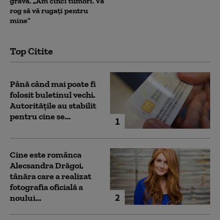
gravă. „Am cinci tumori. Vă
rog să vă rugați pentru
mine”
Top Citite
Până când mai poate fi
folosit buletinul vechi.
Autoritățile au stabilit
pentru cine se...
1
Cine este românca
Alecsandra Drăgoi,
tânăra care a realizat
fotografia oficială a
2
noului...