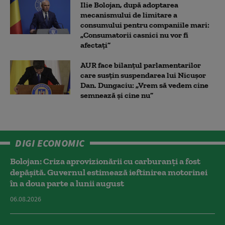
Ilie Bolojan, după adoptarea
mecanismului de limitare a
consumului pentru companiile mari:
„Consumatorii casnici nu vor fi
afectați”
AUR face bilanțul parlamentarilor
care susțin suspendarea lui Nicușor
Dan. Dungaciu: „Vrem să vedem cine
semnează și cine nu”
DIGI ECONOMIC
Bolojan: Criza aprovizionării cu carburanți a fost
depășită. Guvernul estimează ieftinirea motorinei
în a doua parte a lunii august
06.08.2026