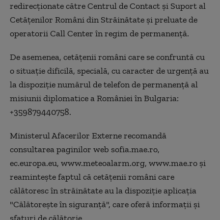
redirecţionate către Centrul de Contact şi Suport al
Cetăţenilor Români din Străinătate şi preluate de
operatorii Call Center în regim de permanenţă.
De asemenea, cetăţenii români care se confruntă cu
o situaţie dificilă, specială, cu caracter de urgenţă au
la dispoziţie numărul de telefon de permanenţă al
misiunii diplomatice a României în Bulgaria:
+359879440758.
Ministerul Afacerilor Externe recomandă
consultarea paginilor web sofia.mae.ro,
ec.europa.eu, www.meteoalarm.org, www.mae.ro şi
reaminteşte faptul că cetăţenii români care
călătoresc în străinătate au la dispoziţie aplicaţia
"Călătoreşte în siguranţă", care oferă informaţii şi
sfaturi de călătorie.