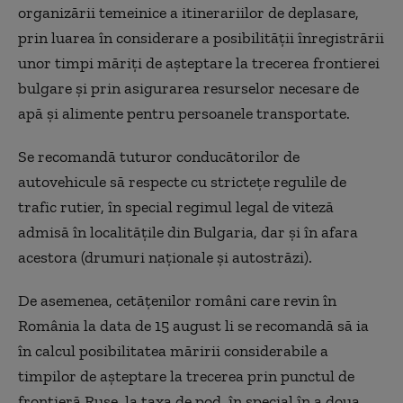
organizării temeinice a itinerariilor de deplasare,
prin luarea în considerare a posibilităţii înregistrării
unor timpi măriţi de aşteptare la trecerea frontierei
bulgare şi prin asigurarea resurselor necesare de
apă şi alimente pentru persoanele transportate.
Se recomandă tuturor conducătorilor de
autovehicule să respecte cu stricteţe regulile de
trafic rutier, în special regimul legal de viteză
admisă în localităţile din Bulgaria, dar şi în afara
acestora (drumuri naţionale şi autostrăzi).
De asemenea, cetăţenilor români care revin în
România la data de 15 august li se recomandă să ia
în calcul posibilitatea măririi considerabile a
timpilor de aşteptare la trecerea prin punctul de
frontieră Ruse, la taxa de pod, în special în a doua