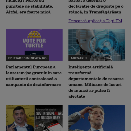
munciți? Noroc cu
bărbat a desenat o
punctele de stabilitate.
declaraţie de dragoste pe o
Altfel, era foarte mică
stâncă, în Transfăgărăşan
Descarcă aplicația Digi FM
EDITIADEDIMINEATA.RO
ADEVARUL
Parlamentul European a
Inteligența artificială
lansat un joc gratuit în care
transformă
utilizatorii controlează o
departamentele de resurse
campanie de dezinformare
umane. Milioane de locuri
de muncă ar putea fi
afectate