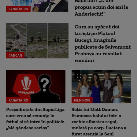
Baiaram? „L-am
propus acum doi ani la
FANATIK.RO
Anderlecht!”
Cum au apărut doi
turiști pe Platoul
Bucegi. Imaginile
publicate de Salvamont
Prahova au revoltat
CANCAN
românii
FANATIK.RO
FILM NOW
Președintele din SuperLiga
Soția lui Matt Damon,
care vrea să renunțe la
frumoasa balului într-o
fotbal și să intre în politică:
rochie albastru regal,
„Mă gândesc serios”
mulată pe corp. Luciana a
furat atenția la Seul