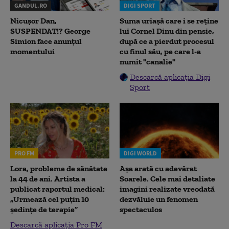
GANDUL.RO
DIGI SPORT
Nicușor Dan,
Suma uriașă care i se reține
SUSPENDAT!? George
lui Cornel Dinu din pensie,
Simion face anunțul
după ce a pierdut procesul
momentului
cu finul său, pe care l-a
numit "canalie"
Descarcă aplicația Digi
Sport
PRO FM
DIGI WORLD
Lora, probleme de sănătate
Așa arată cu adevărat
la 44 de ani. Artista a
Soarele. Cele mai detaliate
publicat raportul medical:
imagini realizate vreodată
„Urmează cel puțin 10
dezvăluie un fenomen
ședințe de terapie”
spectaculos
Descarcă aplicația Pro FM