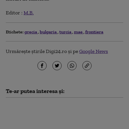
Editor :
M.B.
Etichete:
grecia
bulgaria
turcia
mae
frontiera
Urmărește știrile Digi24.ro și pe
Google News
Te-ar putea interesa și:
Trei persoane au fost
trimise în judecată
după ce au adus în
România arme letale