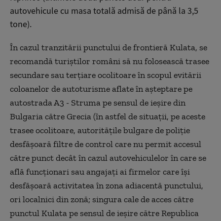
autovehicule cu masa totală admisă de până la 3,5
tone).
În cazul tranzitării punctului de frontieră Kulata, se
recomandă turiştilor români să nu folosească trasee
secundare sau terţiare ocolitoare în scopul evitării
coloanelor de autoturisme aflate în aşteptare pe
autostrada A3 - Struma pe sensul de ieşire din
Bulgaria către Grecia (în astfel de situaţii, pe aceste
trasee ocolitoare, autorităţile bulgare de poliţie
desfăşoară filtre de control care nu permit accesul
către punct decât în cazul autovehiculelor în care se
află funcţionari sau angajaţi ai firmelor care îşi
desfăşoară activitatea în zona adiacentă punctului,
ori localnici din zonă; singura cale de acces către
punctul Kulata pe sensul de ieşire către Republica