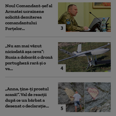
Noul Comandant-șef al
Armatei ucrainene
solicită demiterea
comandantului
3
Forțelor...
„Nu am mai văzut
niciodată așa ceva”:
Rusia a doborât o dronă
portugheză rară și o
4
va...
„Anna, ţine-ţi prostul
acasă!”. Val de reacții
după ce un bărbat a
desenat o declarație...
5