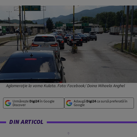
Aglomerație la vama Kulata. Foto: Facebook/ Doina Mihaela Anghel
Urmărește
Digi24
în Google
Adaugă
Digi24
ca sursă preferată în
Discover
Google
DIN ARTICOL