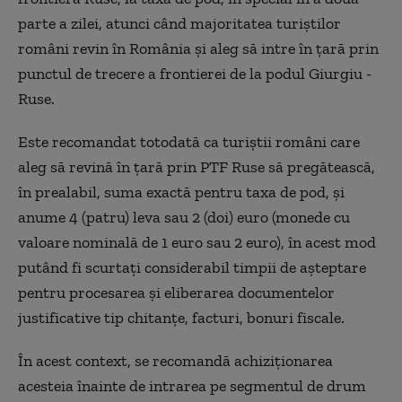
parte a zilei, atunci când majoritatea turiştilor
români revin în România şi aleg să intre în ţară prin
punctul de trecere a frontierei de la podul Giurgiu -
Ruse.
Este recomandat totodată ca turiştii români care
aleg să revină în ţară prin PTF Ruse să pregătească,
în prealabil, suma exactă pentru taxa de pod, şi
anume 4 (patru) leva sau 2 (doi) euro (monede cu
valoare nominală de 1 euro sau 2 euro), în acest mod
putând fi scurtaţi considerabil timpii de aşteptare
pentru procesarea şi eliberarea documentelor
justificative tip chitanţe, facturi, bonuri fiscale.
În acest context, se recomandă achiziţionarea
acesteia înainte de intrarea pe segmentul de drum