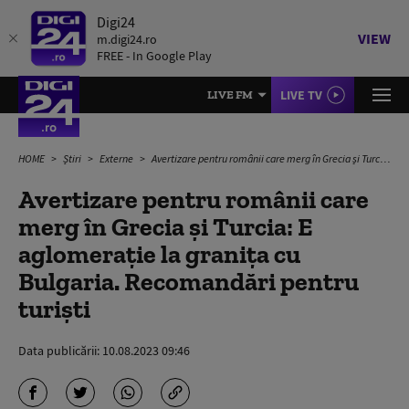
Digi24
VIEW
m.digi24.ro
FREE - In Google Play
LIVE TV
LIVE FM
HOME
Știri
Externe
Avertizare pentru românii care merg în Grecia și Turcia: E aglomerație la granița cu Bulgaria. Recomandări pentru turiști
Avertizare pentru românii care
merg în Grecia și Turcia: E
aglomerație la granița cu
Bulgaria. Recomandări pentru
turiști
Data publicării:
10.08.2023 09:46