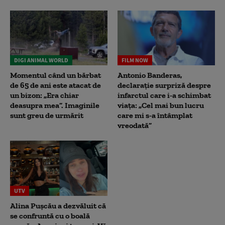
DIGI ANIMAL WORLD
FILM NOW
Momentul când un bărbat
Antonio Banderas,
de 65 de ani este atacat de
declarație surpriză despre
un bizon: „Era chiar
infarctul care i-a schimbat
deasupra mea”. Imaginile
viața: „Cel mai bun lucru
sunt greu de urmărit
care mi s-a întâmplat
vreodată”
UTV
Alina Pușcău a dezvăluit că
se confruntă cu o boală