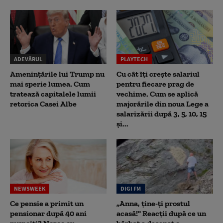
ADEVĂRUL
PLAYTECH
Amenințările lui Trump nu
Cu cât îți crește salariul
mai sperie lumea. Cum
pentru fiecare prag de
tratează capitalele lumii
vechime. Cum se aplică
retorica Casei Albe
majorările din noua Lege a
salarizării după 3, 5, 10, 15
și...
NEWSWEEK
DIGI FM
Ce pensie a primit un
„Anna, ţine-ţi prostul
pensionar după 40 ani
acasă!" Reacţii după ce un