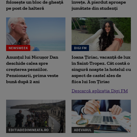
folosește un bloc de gheață
înveţe. A pierdut aproape
pe post de halteră
jumătate din studenţi
NEWSWEEK
DIGI FM
Anunțul lui Nicușor Dan
Ioana Țiriac, vacanță de lux
deschide calea spre
în Saint-Tropez. Cât costă o
creșterea pensiilor.
singură noapte la hotelul cu
Pensionarii, prima veste
aspect de castel ales de
bună după 2 ani
fiica lui Ion Țiriac
Descarcă aplicația Digi FM
EDITIADEDIMINEATA.RO
ADEVARUL