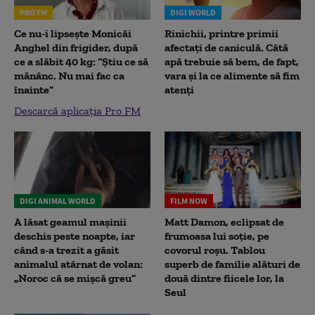
PRO FM
DIGI WORLD
Ce nu-i lipsește Monicăi
Rinichii, printre primii
Anghel din frigider, după
afectați de caniculă. Câtă
ce a slăbit 40 kg: “Știu ce să
apă trebuie să bem, de fapt,
mănânc. Nu mai fac ca
vara și la ce alimente să fim
înainte”
atenți
Descarcă aplicația Pro FM
DIGI ANIMAL WORLD
FILM NOW
A lăsat geamul mașinii
Matt Damon, eclipsat de
deschis peste noapte, iar
frumoasa lui soție, pe
când s-a trezit a găsit
covorul roșu. Tablou
animalul atârnat de volan:
superb de familie alături de
„Noroc că se mișcă greu”
două dintre fiicele lor, la
Seul