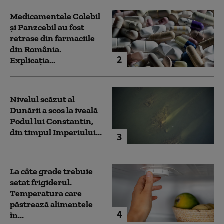
Medicamentele Colebil
și Panzcebil au fost
retrase din farmaciile
din România.
2
Explicația...
Nivelul scăzut al
Dunării a scos la iveală
Podul lui Constantin,
din timpul Imperiului...
3
La câte grade trebuie
setat frigiderul.
Temperatura care
păstrează alimentele
4
în...