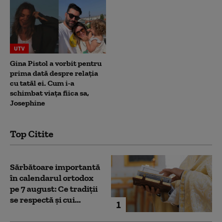
UTV
Gina Pistol a vorbit pentru
prima dată despre relația
cu tatăl ei. Cum i-a
schimbat viața fiica sa,
Josephine
Top Citite
Sărbătoare importantă
în calendarul ortodox
pe 7 august: Ce tradiții
se respectă și cui...
1