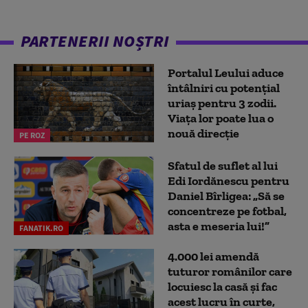
PARTENERII NOȘTRI
Portalul Leului aduce
întâlniri cu potențial
uriaș pentru 3 zodii.
Viața lor poate lua o
nouă direcție
PE ROZ
Sfatul de suflet al lui
Edi Iordănescu pentru
Daniel Bîrligea: „Să se
concentreze pe fotbal,
asta e meseria lui!”
FANATIK.RO
4.000 lei amendă
tuturor românilor care
locuiesc la casă și fac
acest lucru în curte,