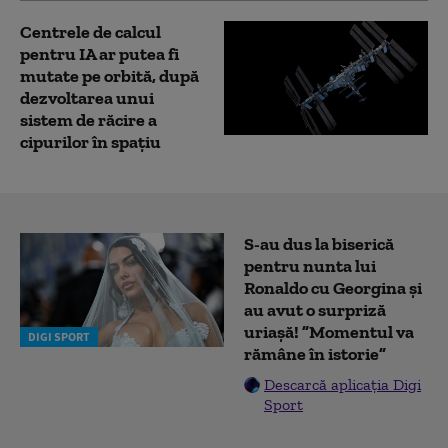
Centrele de calcul
pentru IA ar putea fi
mutate pe orbită, după
dezvoltarea unui
sistem de răcire a
cipurilor în spațiu
S-au dus la biserică
pentru nunta lui
Ronaldo cu Georgina și
au avut o surpriză
uriașă! ”Momentul va
DIGI SPORT
rămâne în istorie”
Descarcă aplicația Digi
Sport