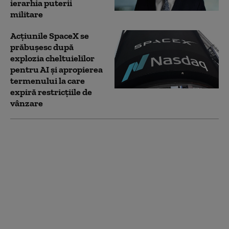
ierarhia puterii
militare
Acţiunile SpaceX se
prăbuşesc după
explozia cheltuielilor
pentru AI şi apropierea
termenului la care
expiră restricţiile de
vânzare
Un raport britanic
confirmă: Modele de IA
au scăpat de sub
control în testele de
securitate.
„Comportament
înşelător fără
precedent”