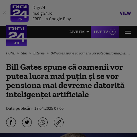
Digi24
VIEW
m.digi24.ro
FREE - In Google Play
LIVE TV
LIVE FM
HOME
Știri
Externe
Bill Gates spune că oamenii vor putea lucra mai puțin și se vor pensiona mai devreme datorită inteligenței artificiale
Bill Gates spune că oamenii vor
putea lucra mai puțin și se vor
pensiona mai devreme datorită
inteligenței artificiale
Data publicării:
18.04.2025 07:00