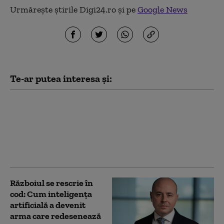
Urmărește știrile Digi24.ro și pe
Google News
Te-ar putea interesa și:
Danemarca încearcă să
combată folosirea AI în
fraudarea examenelor.
Elevii vor trebui să-şi
susţină oral eseurile
Războiul se rescrie în
cod: Cum inteligența
artificială a devenit
arma care redesenează