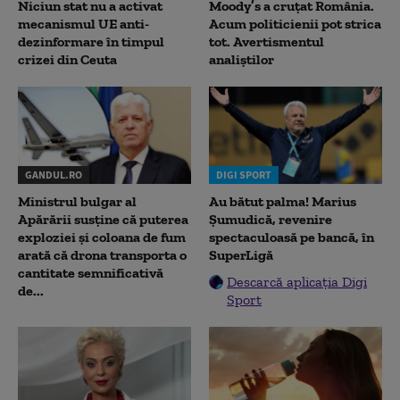
Niciun stat nu a activat
Moody’s a cruțat România.
mecanismul UE anti-
Acum politicienii pot strica
dezinformare în timpul
tot. Avertismentul
crizei din Ceuta
analiștilor
GANDUL.RO
DIGI SPORT
Ministrul bulgar al
Au bătut palma! Marius
Apărării susține că puterea
Șumudică, revenire
exploziei și coloana de fum
spectaculoasă pe bancă, în
arată că drona transporta o
SuperLigă
cantitate semnificativă
Descarcă aplicația Digi
de...
Sport