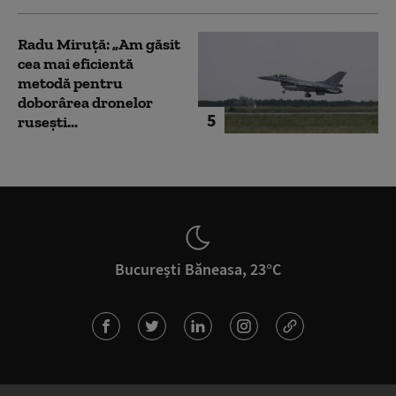
Radu Miruță: „Am găsit
cea mai eficientă
metodă pentru
doborârea dronelor
5
rusești...
București Băneasa, 23°C