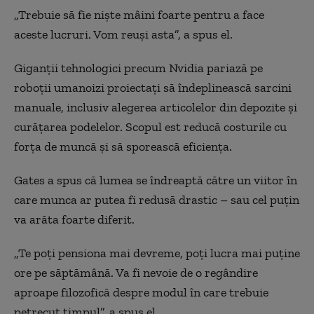
„Trebuie să fie niște mâini foarte pentru a face
aceste lucruri. Vom reuși asta”, a spus el.
Giganții tehnologici precum Nvidia pariază pe
roboții umanoizi proiectați să îndeplinească sarcini
manuale, inclusiv alegerea articolelor din depozite și
curățarea podelelor. Scopul est reducă costurile cu
forța de muncă și să sporească eficiența.
Gates a spus că lumea se îndreaptă către un viitor în
care munca ar putea fi redusă drastic – sau cel puțin
va arăta foarte diferit.
„Te poți pensiona mai devreme, poți lucra mai puține
ore pe săptămână. Va fi nevoie de o regândire
aproape filozofică despre modul în care trebuie
petrecut timpul”, a spus el.