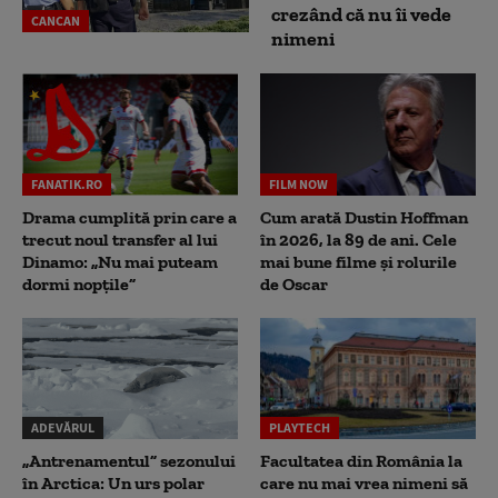
crezând că nu îi vede
CANCAN
nimeni
FANATIK.RO
FILM NOW
Drama cumplită prin care a
Cum arată Dustin Hoffman
trecut noul transfer al lui
în 2026, la 89 de ani. Cele
Dinamo: „Nu mai puteam
mai bune filme și rolurile
dormi nopțile”
de Oscar
ADEVĂRUL
PLAYTECH
„Antrenamentul” sezonului
Facultatea din România la
în Arctica: Un urs polar
care nu mai vrea nimeni să