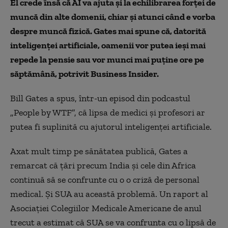
El crede însă că AI va ajuta și la echilibrarea forței de
muncă din alte domenii, chiar și atunci când e vorba
despre muncă fizică. Gates mai spune că, datorită
inteligenței artificiale, oamenii vor putea ieși mai
repede la pensie sau vor munci mai puține ore pe
săptămână, potrivit Business Insider.
Bill Gates a spus, într-un episod din podcastul
„People by WTF”, că lipsa de medici și profesori ar
putea fi suplinită cu ajutorul inteligenței artificiale.
Axat mult timp pe sănătatea publică, Gates a
remarcat că țări precum India și cele din Africa
continuă să se confrunte cu o o criză de personal
medical. Și SUA au această problemă. Un raport al
Asociației Colegiilor Medicale Americane de anul
trecut a estimat că SUA se va confrunta cu o lipsă de