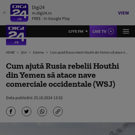
Digi24
VIEW
m.digi24.ro
FREE - In Google Play
LIVE TV
LIVE FM
HOME
Știri
Externe
Cum ajută Rusia rebelii Houthi din Yemen să atace nave comerciale occidentale (WSJ)
Cum ajută Rusia rebelii Houthi
din Yemen să atace nave
comerciale occidentale (WSJ)
Data publicării:
25.10.2024 13:32