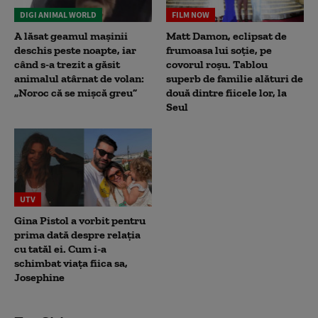
DIGI ANIMAL WORLD
FILM NOW
A lăsat geamul mașinii
Matt Damon, eclipsat de
deschis peste noapte, iar
frumoasa lui soție, pe
când s-a trezit a găsit
covorul roșu. Tablou
animalul atârnat de volan:
superb de familie alături de
„Noroc că se mișcă greu”
două dintre fiicele lor, la
Seul
UTV
Gina Pistol a vorbit pentru
prima dată despre relația
cu tatăl ei. Cum i-a
schimbat viața fiica sa,
Josephine