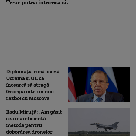
Te-ar putea interesa și:
SUA au convins
Ucraina să nu mai
atace conducta CPC şi
petrolierele non-
ruseşti din Marea
Neagră (Bloomberg)
Diplomaţia rusă acuză
Ucraina şi UE că
încearcă să atragă
Georgia într-un nou
război cu Moscova
Radu Miruță: „Am găsit
cea mai eficientă
metodă pentru
doborârea dronelor