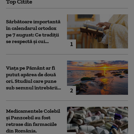
Top Citite
Sărbătoare importantă
în calendarul ortodox
pe 7 august: Ce tradiții
se respectă și cui...
1
Viața pe Pământ ar fi
putut apărea de două
ori. Studiul care pune
sub semnul întrebării...
2
Medicamentele Colebil
și Panzcebil au fost
retrase din farmaciile
din România.