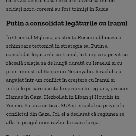
care Occidentul susţine că are dovezi că mii de
soldaţi nord-coreeni au fost trimişi în Rusia.
Putin a consolidat legăturile cu Iranul
În Orientul Mijlociu, asistenţa Rusiei subliniază o
schimbare tectonică în strategia sa. Putin a
consolidat legăturile cu Iranul, în timp ce a privit cu
răceală relaţia sa de lungă durată cu Israelul şi cu
prim-ministrul Benjamin Netanyahu. Israelul s-a
angajat într-un conflict în creştere cu Iranul şi
miliţiile pe care acesta le sprijină în regiune, precum
Hamas în Gaza, Hezbollah în Liban şi Houthis în
Yemen. Putin a criticat SUA şi Israelul cu privire la
conflictul din Gaza. Joi, el a declarat că regiunea se
află în pragul unui război la scară largă.