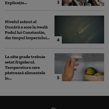
3
Explicația...
Nivelul scăzut al
Dunării a scos la iveală
Podul lui Constantin,
din timpul Imperiului...
4
La câte grade trebuie
setat frigiderul.
Temperatura care
păstrează alimentele
5
în...