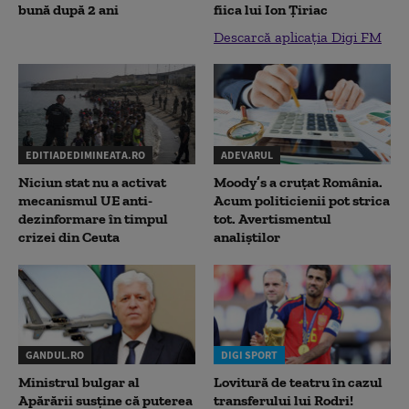
bună după 2 ani
fiica lui Ion Țiriac
Descarcă aplicația Digi FM
EDITIADEDIMINEATA.RO
ADEVARUL
Niciun stat nu a activat
Moody’s a cruțat România.
mecanismul UE anti-
Acum politicienii pot strica
dezinformare în timpul
tot. Avertismentul
crizei din Ceuta
analiștilor
GANDUL.RO
DIGI SPORT
Ministrul bulgar al
Lovitură de teatru în cazul
Apărării susține că puterea
transferului lui Rodri!