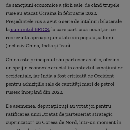
de sancţiuni economice a ţării sale, de când trupele
ruse au atacat Ucraina în februarie 2022.
Preşedintele rus a avut o serie de întâlniri bilaterale
la
summitul BRICS
, la care participă nouă ţări ce
reprezintă aproape jumătate din populaţia lumii
(inclusiv China, India şi Iran).
China este principalul său partener asiatic, oferind
un sprijin economic crucial în contextul sancţiunilor
occidentale, iar India a fost criticată de Occident
pentru achiziţiile sale de cantităţi mari de petrol
rusesc începând din 2022.
De asemenea, deputaţii ruşi au votat joi pentru
ratificarea unui „tratat de parteneriat strategic
cuprinzător” cu Coreea de Nord, într-un moment în