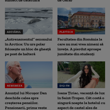
subiect de caterincă
de Oscar
ADEVĂRUL
PLAYTECH
„Antrenamentul” sezonului
Facultatea din România la
în Arctica: Un urs polar
care nu mai vrea nimeni să
folosește un bloc de gheață
înveţe. A pierdut aproape
pe post de halteră
jumătate din studenţi
NEWSWEEK
DIGI FM
Anunțul lui Nicușor Dan
Ioana Țiriac, vacanță de lux
deschide calea spre
în Saint-Tropez. Cât costă o
creșterea pensiilor.
singură noapte la hotelul cu
Pensionarii, prima veste
aspect de castel ales de