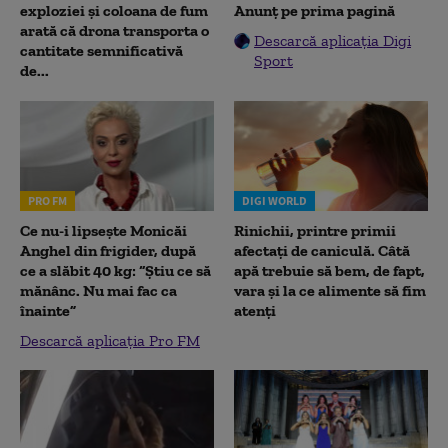
exploziei și coloana de fum
Anunț pe prima pagină
arată că drona transporta o
Descarcă aplicația Digi
cantitate semnificativă
Sport
de...
PRO FM
DIGI WORLD
Ce nu-i lipsește Monicăi
Rinichii, printre primii
Anghel din frigider, după
afectați de caniculă. Câtă
ce a slăbit 40 kg: “Știu ce să
apă trebuie să bem, de fapt,
mănânc. Nu mai fac ca
vara și la ce alimente să fim
înainte”
atenți
Descarcă aplicația Pro FM