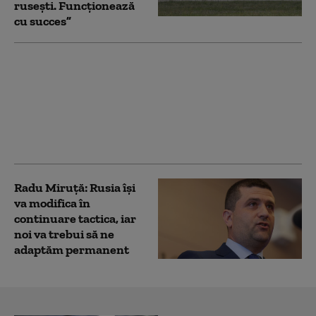
rusești. Funcționează
cu succes”
Rusia a încetat aproape
complet să mai
folosească tehnică
militară mecanizată în
atacuri. Ce se ascunde
în spatele noii tactici
Radu Miruță: Rusia își
va modifica în
continuare tactica, iar
noi va trebui să ne
adaptăm permanent