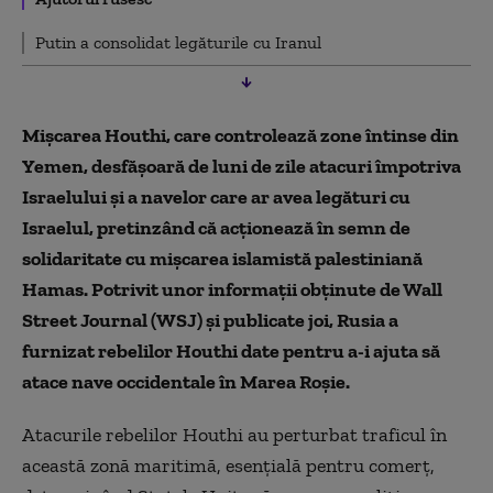
Putin a consolidat legăturile cu Iranul
Mişcarea Houthi, care controlează zone întinse din
Yemen, desfăşoară de luni de zile atacuri împotriva
Israelului şi a navelor care ar avea legături cu
Israelul, pretinzând că acţionează în semn de
solidaritate cu mişcarea islamistă palestiniană
Hamas. Potrivit unor informații obținute de Wall
Street Journal (WSJ) și publicate joi, Rusia a
furnizat rebelilor Houthi date pentru a-i ajuta să
atace nave occidentale în Marea Roşie.
Atacurile rebelilor Houthi au perturbat traficul în
această zonă maritimă, esenţială pentru comerţ,