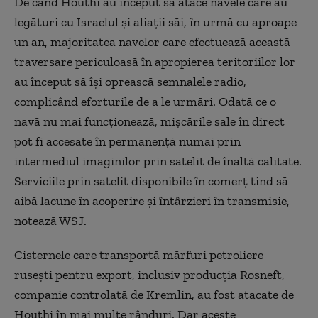
De când Houthi au început să atace navele care au
legături cu Israelul şi aliaţii săi, în urmă cu aproape
un an, majoritatea navelor care efectuează această
traversare periculoasă în apropierea teritoriilor lor
au început să îşi oprească semnalele radio,
complicând eforturile de a le urmări. Odată ce o
navă nu mai funcţionează, mişcările sale în direct
pot fi accesate în permanenţă numai prin
intermediul imaginilor prin satelit de înaltă calitate.
Serviciile prin satelit disponibile în comerţ tind să
aibă lacune în acoperire şi întârzieri în transmisie,
notează WSJ.
Cisternele care transportă mărfuri petroliere
ruseşti pentru export, inclusiv producţia Rosneft,
companie controlată de Kremlin, au fost atacate de
Houthi în mai multe rânduri. Dar aceste