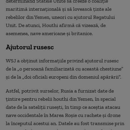
determinând Statele Unite să creeze o coaliţie
maritimă internaţională şi să lovească ţinte ale
rebelilor din Yemen, uneori cu ajutorul Regatului
Unit. De atunci, Houthi afirmă că vizează, de
asemenea, nave americane şi britanice.
Ajutorul rusesc
WSJ a obţinut informaţiile privind ajutorul rusesc
de la „o persoană familiarizată cu această chestiune”
şi de la „doi oficiali europeni din domeniul apărării”.
Astfel, potrivit surselor, Rusia a furnizat date de
ţintire pentru rebelii houthi din Yemen, în special
date de la sateliţii ruseşti, în timp ce aceştia atacau
nave occidentale în Marea Roşie cu rachete şi drone
la începutul acestui an. Datele au fost transmise prin