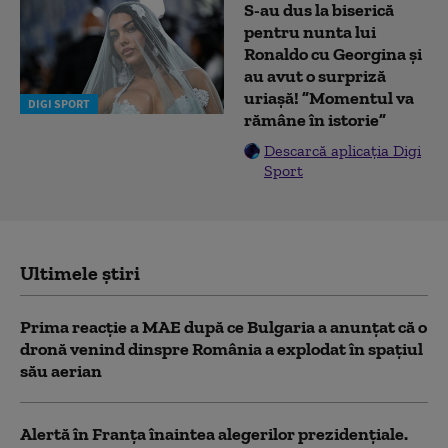
S-au dus la biserică
pentru nunta lui
Ronaldo cu Georgina și
au avut o surpriză
uriașă! ”Momentul va
DIGI SPORT
rămâne în istorie”
Descarcă aplicația Digi
Sport
Ultimele știri
Prima reacție a MAE după ce Bulgaria a anunţat că o
dronă venind dinspre România a explodat în spaţiul
său aerian
Alertă în Franța înaintea alegerilor prezidențiale.