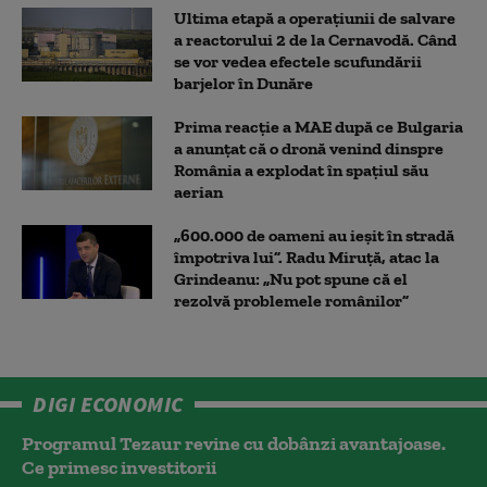
Ultima etapă a operațiunii de salvare
a reactorului 2 de la Cernavodă. Când
se vor vedea efectele scufundării
barjelor în Dunăre
Prima reacție a MAE după ce Bulgaria
a anunţat că o dronă venind dinspre
România a explodat în spaţiul său
aerian
„600.000 de oameni au ieșit în stradă
împotriva lui”. Radu Miruță, atac la
Grindeanu: „Nu pot spune că el
rezolvă problemele românilor”
DIGI ECONOMIC
Programul Tezaur revine cu dobânzi avantajoase.
Ce primesc investitorii