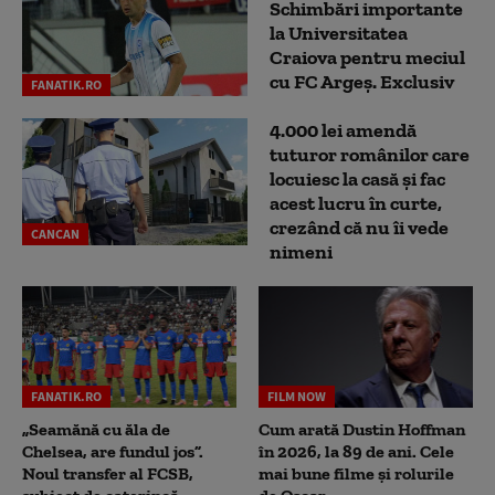
Schimbări importante
la Universitatea
Craiova pentru meciul
cu FC Argeş. Exclusiv
FANATIK.RO
4.000 lei amendă
tuturor românilor care
locuiesc la casă și fac
acest lucru în curte,
crezând că nu îi vede
CANCAN
nimeni
FANATIK.RO
FILM NOW
„Seamănă cu ăla de
Cum arată Dustin Hoffman
Chelsea, are fundul jos”.
în 2026, la 89 de ani. Cele
Noul transfer al FCSB,
mai bune filme și rolurile