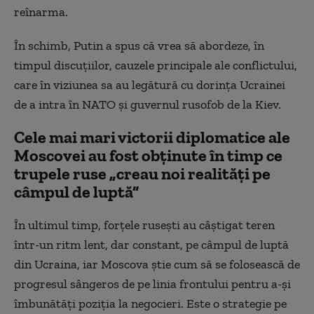
reînarma.
În schimb, Putin a spus că vrea să abordeze, în
timpul discuțiilor, cauzele principale ale conflictului,
care în viziunea sa au legătură cu dorința Ucrainei
de a intra în NATO și guvernul rusofob de la Kiev.
Cele mai mari victorii diplomatice ale
Moscovei au fost obținute în timp ce
trupele ruse „creau noi realități pe
câmpul de luptă”
În ultimul timp, forțele rusești au câștigat teren
într-un ritm lent, dar constant, pe câmpul de luptă
din Ucraina, iar Moscova știe cum să se folosească de
progresul sângeros de pe linia frontului pentru a-și
îmbunătăți poziția la negocieri. Este o strategie pe