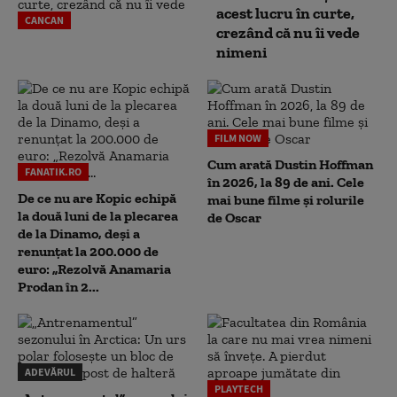
acest lucru în curte,
CANCAN
crezând că nu îi vede
nimeni
FILM NOW
Cum arată Dustin Hoffman
FANATIK.RO
în 2026, la 89 de ani. Cele
De ce nu are Kopic echipă
mai bune filme și rolurile
la două luni de la plecarea
de Oscar
de la Dinamo, deși a
renunțat la 200.000 de
euro: „Rezolvă Anamaria
Prodan în 2...
ADEVĂRUL
PLAYTECH