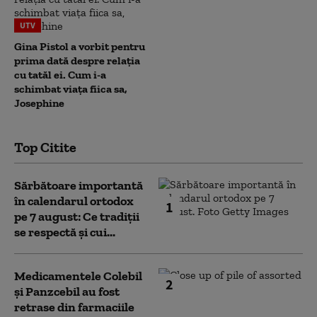
UTV
Gina Pistol a vorbit pentru
prima dată despre relația
cu tatăl ei. Cum i-a
schimbat viața fiica sa,
Josephine
Top Citite
Sărbătoare importantă
în calendarul ortodox
1
pe 7 august: Ce tradiții
se respectă și cui...
Medicamentele Colebil
2
și Panzcebil au fost
retrase din farmaciile