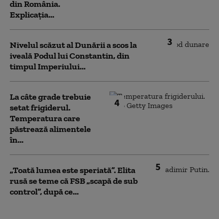
din România.
Explicația...
3
Nivelul scăzut al Dunării a scos la
iveală Podul lui Constantin, din
timpul Imperiului...
La câte grade trebuie
4
setat frigiderul.
Temperatura care
păstrează alimentele
în...
5
„Toată lumea este speriată”. Elita
rusă se teme că FSB „scapă de sub
control”, după ce...