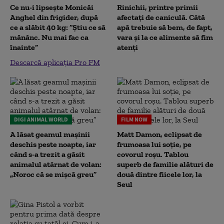
Ce nu-i lipsește Monicăi
Rinichii, printre primii
Anghel din frigider, după
afectați de caniculă. Câtă
ce a slăbit 40 kg: “Știu ce să
apă trebuie să bem, de fapt,
mănânc. Nu mai fac ca
vara și la ce alimente să fim
înainte”
atenți
Descarcă aplicația Pro FM
DIGI ANIMAL WORLD
FILM NOW
A lăsat geamul mașinii
Matt Damon, eclipsat de
deschis peste noapte, iar
frumoasa lui soție, pe
când s-a trezit a găsit
covorul roșu. Tablou
animalul atârnat de volan:
superb de familie alături de
„Noroc că se mișcă greu”
două dintre fiicele lor, la
Seul