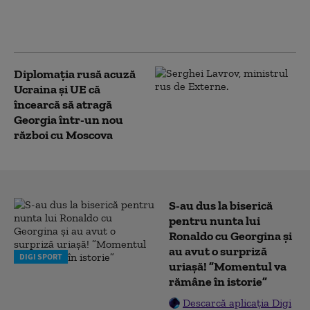
petrolierele non-
ruseşti din Marea
Neagră (Bloomberg)
Diplomaţia rusă acuză
Ucraina şi UE că
încearcă să atragă
Georgia într-un nou
război cu Moscova
S-au dus la biserică
pentru nunta lui
Ronaldo cu Georgina și
au avut o surpriză
DIGI SPORT
uriașă! ”Momentul va
rămâne în istorie”
Descarcă aplicația Digi