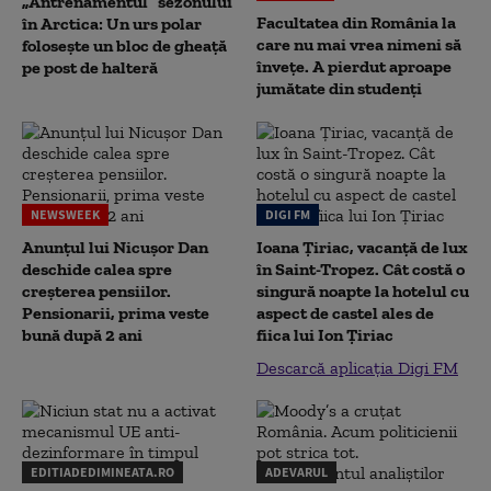
„Antrenamentul” sezonului
Facultatea din România la
în Arctica: Un urs polar
care nu mai vrea nimeni să
folosește un bloc de gheață
înveţe. A pierdut aproape
pe post de halteră
jumătate din studenţi
NEWSWEEK
DIGI FM
Anunțul lui Nicușor Dan
Ioana Țiriac, vacanță de lux
deschide calea spre
în Saint-Tropez. Cât costă o
creșterea pensiilor.
singură noapte la hotelul cu
Pensionarii, prima veste
aspect de castel ales de
bună după 2 ani
fiica lui Ion Țiriac
Descarcă aplicația Digi FM
EDITIADEDIMINEATA.RO
ADEVARUL