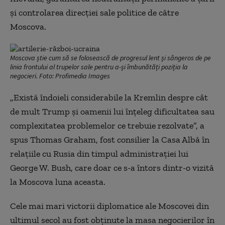
și controlarea direcției sale politice de către
Moscova.
Moscova știe cum să se folosească de progresul lent și sângeros de pe
linia frontului al trupelor sale pentru a-și îmbunătăți poziția la
negocieri. Foto: Profimedia Images
„Există îndoieli considerabile la Kremlin despre cât
de mult Trump și oamenii lui înțeleg dificultatea sau
complexitatea problemelor ce trebuie rezolvate”, a
spus Thomas Graham, fost consilier la Casa Albă în
relațiile cu Rusia din timpul administrației lui
George W. Bush, care doar ce s-a întors dintr-o vizită
la Moscova luna aceasta.
Cele mai mari victorii diplomatice ale Moscovei din
ultimul secol au fost obținute la masa negocierilor în