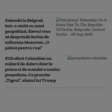
Kremlin
Zelenski la Belgrad,
într-o vizită cu miză
geopolitică. Kievul vrea
să desprindă Serbia de
influența Moscovei: „O
palmă pentru ruși”
SUA oferă Columbiei un
miliard de dolari chiar în
prima zi de mandat a noului
președinte. Ce promite
„Tigrul”, aliatul lui Trump
SUA au convins
Ucraina să nu mai
atace conducta CPC şi