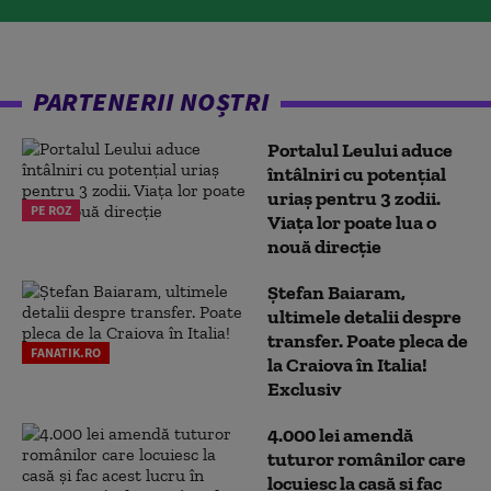
PARTENERII NOȘTRI
Portalul Leului aduce
întâlniri cu potențial
uriaș pentru 3 zodii.
PE ROZ
Viața lor poate lua o
nouă direcție
Ștefan Baiaram,
ultimele detalii despre
transfer. Poate pleca de
FANATIK.RO
la Craiova în Italia!
Exclusiv
4.000 lei amendă
tuturor românilor care
locuiesc la casă și fac