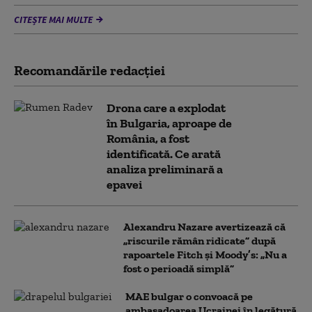
CITEȘTE MAI MULTE
Recomandările redacţiei
Drona care a explodat
în Bulgaria, aproape de
România, a fost
identificată. Ce arată
analiza preliminară a
epavei
Alexandru Nazare avertizează că
„riscurile rămân ridicate” după
rapoartele Fitch și Moody’s: „Nu a
fost o perioadă simplă”
MAE bulgar o convoacă pe
ambasadoarea Ucrainei în legătură