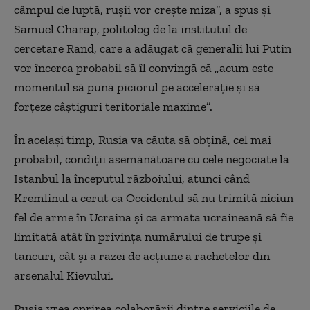
câmpul de luptă, rușii vor crește miza”, a spus și
Samuel Charap, politolog de la institutul de
cercetare Rand, care a adăugat că generalii lui Putin
vor încerca probabil să îl convingă că „acum este
momentul să pună piciorul pe accelerație și să
forțeze câștiguri teritoriale maxime”.
În același timp, Rusia va căuta să obțină, cel mai
probabil, condiții asemănătoare cu cele negociate la
Istanbul la începutul războiului, atunci când
Kremlinul a cerut ca Occidentul să nu trimită niciun
fel de arme în Ucraina și ca armata ucraineană să fie
limitată atât în privința numărului de trupe și
tancuri, cât și a razei de acțiune a rachetelor din
arsenalul Kievului.
Rusia vrea oprirea colaborării dintre serviciile de