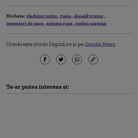
Etichete:
vladimir putin
rusia
donald trump
negocieri de pace
armata rusa
razboi ucraina
Urmărește știrile Digi24.ro și pe
Google News
Te-ar putea interesa și:
Cine vine după Putin?
Rusia se apropie de o
inevitabilă criză de
succesiune. Lupta
pentru putere care ar
putea începe la