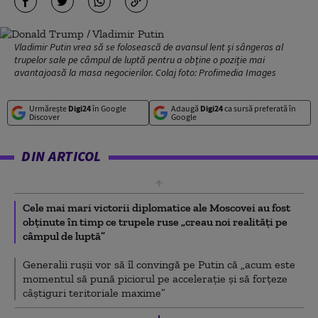
Vladimir Putin vrea să se folosească de avansul lent și sângeros al
trupelor sale pe câmpul de luptă pentru a obține o poziție mai
avantajoasă la masa negocierilor. Colaj foto: Profimedia Images
Urmărește
Digi24
în Google
Adaugă
Digi24
ca sursă preferată în
Discover
Google
DIN ARTICOL
Cele mai mari victorii diplomatice ale Moscovei au fost
obținute în timp ce trupele ruse „creau noi realități pe
câmpul de luptă”
Generalii rușii vor să îl convingă pe Putin că „acum este
momentul să pună piciorul pe accelerație și să forțeze
câștiguri teritoriale maxime”