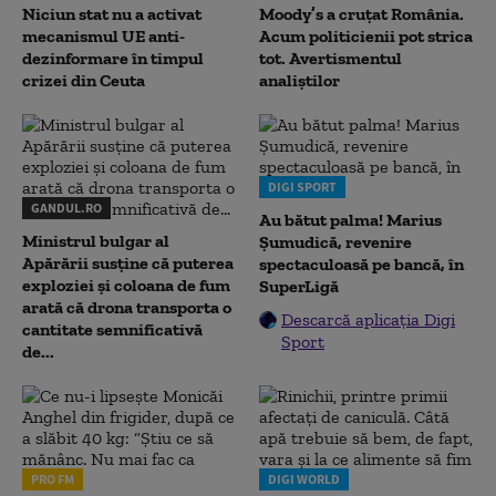
Niciun stat nu a activat
Moody’s a cruțat România.
mecanismul UE anti-
Acum politicienii pot strica
dezinformare în timpul
tot. Avertismentul
crizei din Ceuta
analiștilor
DIGI SPORT
GANDUL.RO
Au bătut palma! Marius
Ministrul bulgar al
Șumudică, revenire
Apărării susține că puterea
spectaculoasă pe bancă, în
exploziei și coloana de fum
SuperLigă
arată că drona transporta o
Descarcă aplicația Digi
cantitate semnificativă
Sport
de...
PRO FM
DIGI WORLD