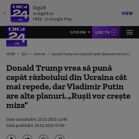
Digi24
VIEW
m.digi24.ro
FREE - In Google Play
LIVE TV
LIVE FM
HOME
Știri
Externe
Donald Trump vrea să pună capăt războiului din Ucraina cât mai repede, dar Vladimir Putin are alte planuri. „Rușii vor crește miza”
Donald Trump vrea să pună
capăt războiului din Ucraina cât
mai repede, dar Vladimir Putin
are alte planuri. „Rușii vor crește
miza”
Data actualizării:
25.02.2025 12:48
Data publicării:
25.02.2025 07:00