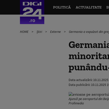
POLITICĂ
ACTUALITATE
E
HOME
Știri
Externe
Germania a expulzat din greşe
Germania 
minoritar
punându-i
Data actualizării:
10.11.2025
Data publicării:
10.11.2025 1
Ajunsă pe aeroportul din Beij
Profimedia