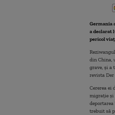
Germania a 
a declarat 
pericol via
Reziwanguli
din China, 
grave, şi a
revista Der
Cererea ei 
migraţie şi
deportarea î
trebuit să 