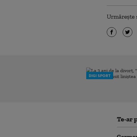
Urmărește ș
DIGI SPORT
Te-ar p
German