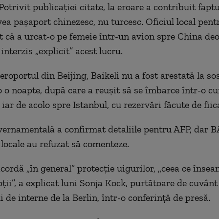
otrivit publicaţiei citate, la eroare a contribuit faptu
vea paşaport chinezesc, nu turcesc. Oficiul local pent
 că a urcat-o pe femeie într-un avion spre China de
nterzis „explicit” acest lucru.
roportul din Beijing, Baikeli nu a fost arestată la sos
 o noapte, după care a reuşit să se îmbarce într-o cu
iar de acolo spre Istanbul, cu rezervări făcute de fiica
ernamentală a confirmat detaliile pentru AFP, dar 
 locale au refuzat să comenteze.
ordă „în general” protecţie uigurilor, „ceea ce înse
ţii”, a explicat luni Sonja Kock, purtătoare de cuvânt
 de interne de la Berlin, într-o conferinţă de presă.