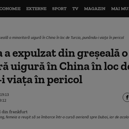
CONOMIE
EXTERNE
SPORT
TV
MAGAZIN
MAI MU
ală o minoritară uigură în China în loc de Turcia, punându-i viaţa în pericol
a expulzat din greşeală o
ă uigură în China în loc d
 viaţa în pericol
 19:13
9:12
ing, femeia a reuşit să se îmbarce într-o cursă aeriană spre Dubai, iar de acolo