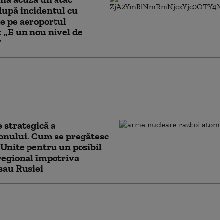
după incidentul cu
e pe aeroportul
: „E un nou nivel de
”
rsoane au fost trimise în judecată după ce
 în România arme letale cumpărate din
 strategică a
onului. Cum se pregătesc
 Unite pentru un posibil
regional împotriva
sau Rusiei
le unei mărci chinezești conțin o portiță de
scunsă care face rețeaua vulnerabilă: