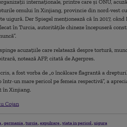
rganizaţii internaţionale, printre care şi ONU, acuz
pturile omului în Xinjiang, provincie din nord-vest c
te uigură. Der Spiegel menţionează că în 2017, când B
plecat în Turcia, autorităţile chineze începuseră cons
muncă”.
espinge acuzaţiile care relatează despre tortură, munc
bitrară, notează AFP, citată de Agerpres.
cris, a fost vorba de „o încălcare flagrantă a drepturi
o într-un mare pericol pe femeia respectivă”, a apreci
t în Xinjiang.
iu Cojan
a
germania
turcia
expulzare
viata in pericol
uigura