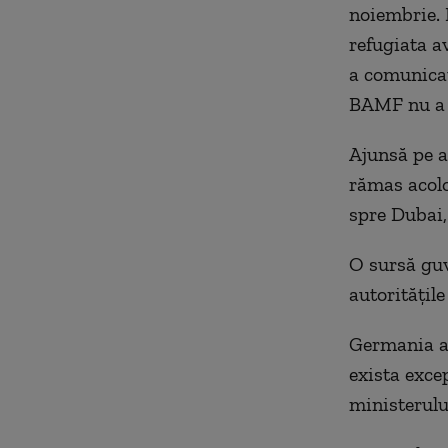
noiembrie. P
refugiata a
a comunicat
BAMF nu a i
Ajunsă pe ae
rămas acolo
spre Dubai, 
O sursă guv
autorităţile
Germania ac
exista excep
ministerului