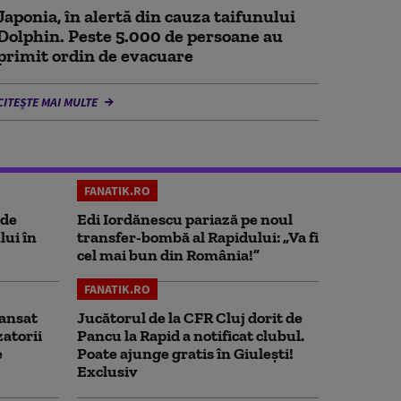
Japonia, în alertă din cauza taifunului
Dolphin. Peste 5.000 de persoane au
primit ordin de evacuare
CITEȘTE MAI MULTE
FANATIK.RO
 de
Edi Iordănescu pariază pe noul
lui în
transfer-bombă al Rapidului: „Va fi
cel mai bun din România!”
FANATIK.RO
ansat
Jucătorul de la CFR Cluj dorit de
zatorii
Pancu la Rapid a notificat clubul.
e
Poate ajunge gratis în Giulești!
Exclusiv