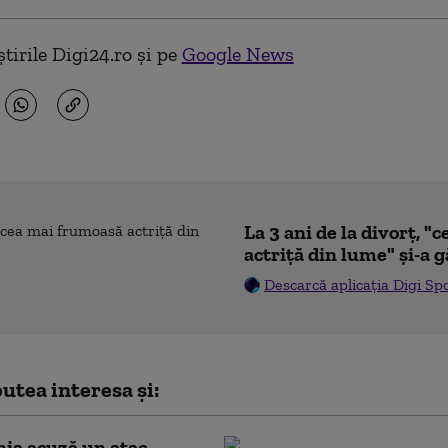
tirile Digi24.ro și pe
Google News
La 3 ani de la divorț, 
actriță din lume" și-a g
Descarcă aplicația Digi Sp
utea interesa și:
ia acuză un atac