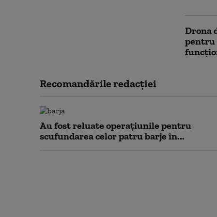
comunic
Drona d
pentru 
funcțio
Recomandările redacţiei
Au fost reluate operațiunile pentru
scufundarea celor patru barje în...