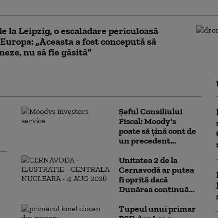
ă la fiecare 35 de secunde
e la Leipzig, o escaladare periculoasă
Europa: „Aceasta a fost concepută să
neze, nu să fie găsită”
Șeful Consiliului
Fiscal: Moody's
poate să țină cont de
un precedent...
Unitatea 2 de la
Cernavodă ar putea
fi oprită dacă
Dunărea continuă...
Tupeul unui primar