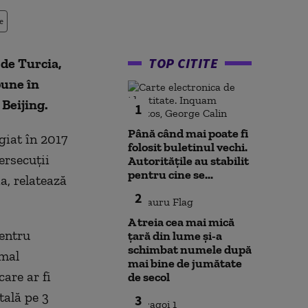
e
TOP CITITE
 de Turcia,
pune în
 Beijing.
1
Până când mai poate fi
giat în 2017
folosit buletinul vechi.
ersecuţii
Autoritățile au stabilit
pentru cine se...
a, relatează
2
A treia cea mai mică
pentru
țară din lume și-a
schimbat numele după
rmal
mai bine de jumătate
care ar fi
de secol
tală pe 3
3