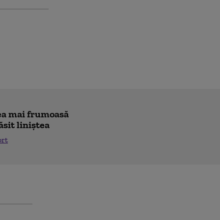
"cea mai frumoasă
ăsit liniștea
ort