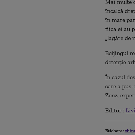
Mai multe o
încalcă dre
în mare par
fiica ei au 
„lagăre de 
Beijingul r
detenţie ar
În cazul des
care a pus-
Zenz, exper
Editor :
Liv
Etichete:
chin