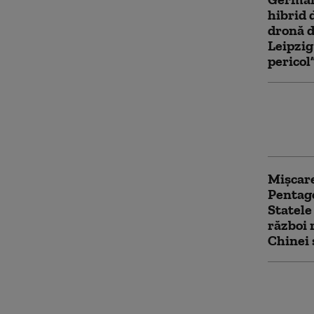
hibrid 
dronă d
Leipzig
pericol
Trei pe
au adus
Turcia
Mișcare
Pentag
Statele
război 
Chinei 
Routere
acces a