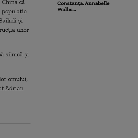
ă China că
Constanța, Annabelle
Wallis...
u populaţie
aikeli şi
trucţia unor
ă silnică şi
lor omului,
at Adrian