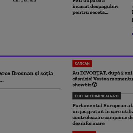
PSD după ce a
încasat despăgubiri
pentru secetă...
CANCAN
erce Brosnan și soția
Au DIVORȚAT, după 2 ani
căsnicie! Vestea momentu
..
showbiz😮
EDITIADEDIMINEATA.RO
Parlamentul European a l
un joc gratuit în care utili
controlează o campanie d
dezinformare