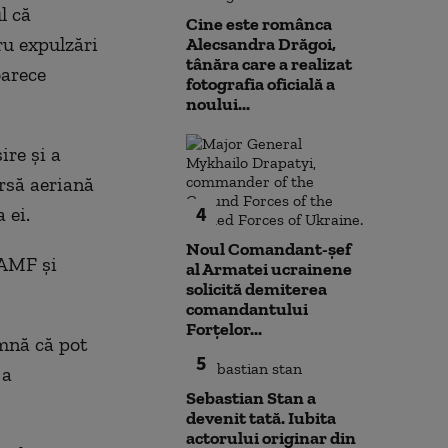
l că
Cine este românca
ru expulzări
Alecsandra Drăgoi,
tânăra care a realizat
oarece
fotografia oficială a
noului...
ire şi a
rsă aeriană
4
 ei.
Noul Comandant-șef
BAMF şi
al Armatei ucrainene
solicită demiterea
comandantului
Forțelor...
amnă că pot
5
 a
Sebastian Stan a
devenit tată. Iubita
actorului originar din