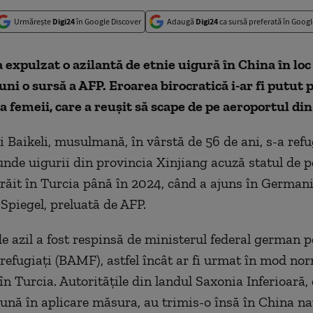
Urmărește
Digi24
în Google Discover
Adaugă
Digi24
ca sursă preferată în Googl
expulzat o azilantă de etnie uigură în China în loc
luni o sursă a AFP. Eroarea birocratică i-ar fi putut 
ţa femeii, care a reuşit să scape de pe aeroportul din
 Baikeli, musulmană, în vârstă de 56 de ani, s-a refu
unde uigurii din provincia Xinjiang acuză statul de p
 trăit în Turcia până în 2024, când a ajuns în Germani
 Spiegel, preluată de AFP.
de azil a fost respinsă de ministerul federal german 
 refugiaţi (BAMF), astfel încât ar fi urmat în mod no
n Turcia. Autorităţile din landul Saxonia Inferioară, 
pună în aplicare măsura, au trimis-o însă în China na