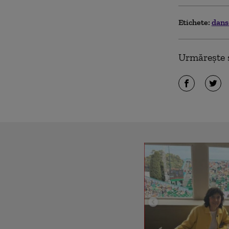
Etichete:
dan
Urmărește ș