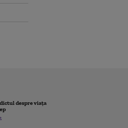
rdictul despre viața
lep
t