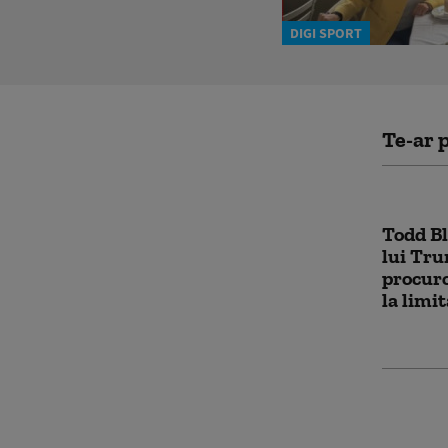
DIGI SPORT
Te-ar p
Todd Bl
lui Tru
procuro
la limi
Groenla