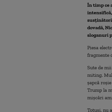
În timp ce 
intensifică
susţinătorii
dovadă, Nic
sloganuri p
Piesa electr
fragmente d
Sute de mii
miting. Mul
şapcă roşie
Trump la mi
mişcări ami
Totuşi, nu 