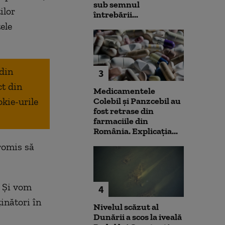
sub semnul
ilor
întrebării...
ele
 din
3
ct din
Medicamentele
okie-urile
Colebil și Panzcebil au
fost retrase din
farmaciile din
România. Explicația...
romis să
. Şi vom
4
inători în
Nivelul scăzut al
Dunării a scos la iveală