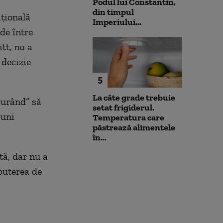
Podul lui Constantin,
din timpul
aţională
Imperiului...
de între
tt, nu a
 decizie
5
La câte grade trebuie
curând” să
setat frigiderul.
iuni
Temperatura care
păstrează alimentele
în...
tă, dar nu a
 puterea de