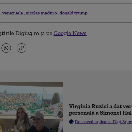
s
venezuela
nicolas maduro
donald trump
tirile Digi24.ro și pe
Google News
Virginia Ruzici a dat ve
personală a Simonei Ha
Descarcă aplicația Digi Spor