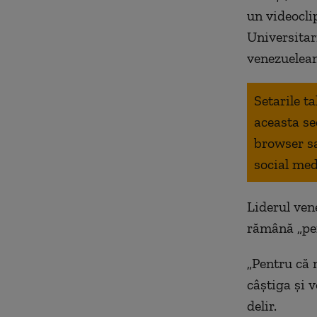
un videoclip
Universitar
venezuelean
Setarile t
aceasta se
browser s
social med
Liderul ven
rămână „pen
„Pentru că 
câştiga şi v
delir.