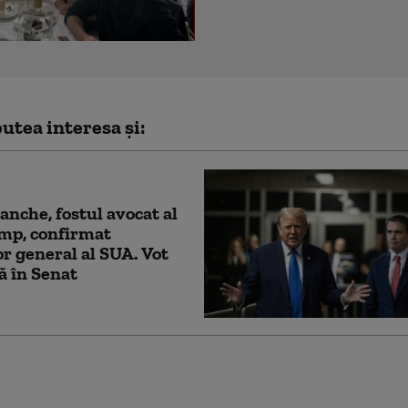
utea interesa și:
anche, fostul avocat al
mp, confirmat
r general al SUA. Vot
tă în Senat
nda, sub presiunea lui