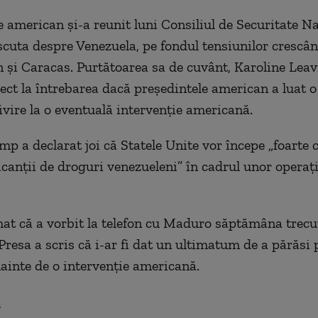
e american şi-a reunit luni Consiliul de Securitate N
scuta despre Venezuela, pe fondul tensiunilor crescân
şi Caracas. Purtătoarea sa de cuvânt, Karoline Leavi
ect la întrebarea dacă preşedintele american a luat o
ivire la o eventuală intervenţie americană.
p a declarat joi că Statele Unite vor începe „foarte 
ficanţii de droguri venezueleni” în cadrul unor operaţ
mat că a vorbit la telefon cu Maduro săptămâna trecu
 Presa a scris că i-ar fi dat un ultimatum de a părăsi
ainte de o intervenţie americană.
.