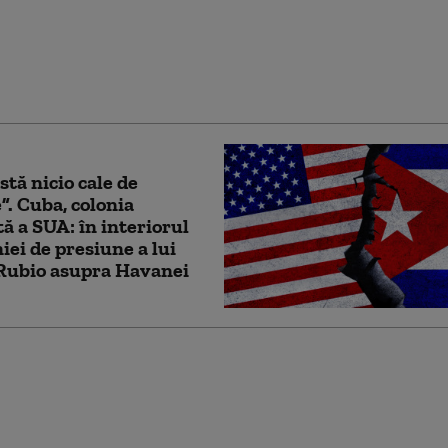
 O companie din Texas
 limitele: foraj
er fără acordul
ăților locale
stă nicio cale de
”. Cuba, colonia
ă a SUA: în interiorul
ei de presiune a lui
Rubio asupra Havanei
vrea să-l țină în șah pe
ână la alegerile de la
tea mandatului. Ce