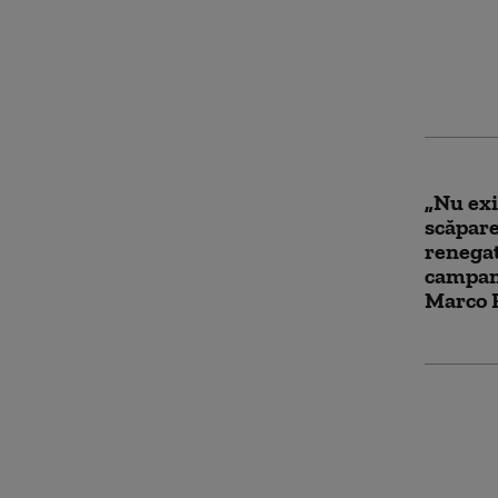
Trump.
forțează
petroli
autorit
„Nu exi
scăpare
renegat
campani
Marco 
Iranul 
Trump p
jumăta