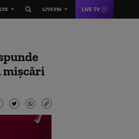
LIVE TV
LTE
LIVE FM
ăspunde
 mișcări