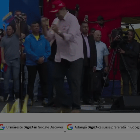
Urmărește
Digi24
în Google Discover
Adaugă
Digi24
ca sursă preferată în Googl