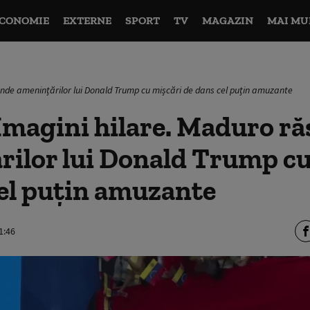
CONOMIE
EXTERNE
SPORT
TV
MAGAZIN
MAI MU
nde amenințărilor lui Donald Trump cu mișcări de dans cel puțin amuzante
Imagini hilare. Maduro r
rilor lui Donald Trump cu
el puțin amuzante
1:46