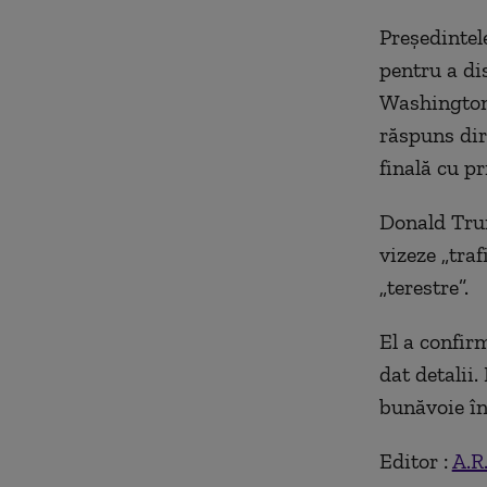
Preşedintel
pentru a di
Washington 
răspuns dir
finală cu pr
Donald Trum
vizeze „tra
„terestre”.
El a confir
dat detalii.
bunăvoie în
Editor :
A.R