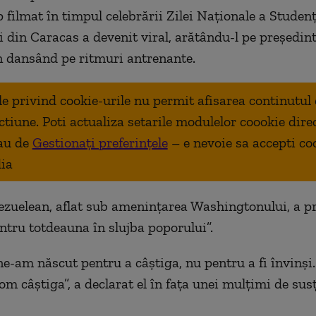
 filmat în timpul celebrării Zilei Naţionale a Studenţ
i din Caracas a devenit viral, arătându-l pe preşedint
 dansând pe ritmuri antrenante.
ale privind cookie-urile nu permit afisarea continutul
ctiune. Poti actualiza setarile modulelor coookie dire
au de
Gestionați preferințele
– e nevoie sa accepti co
ia
ezuelean, aflat sub ameninţarea Washingtonului, a p
tru totdeauna în slujba poporului”.
ne-am născut pentru a câştiga, nu pentru a fi învinşi
om câştiga”, a declarat el în faţa unei mulţimi de susţ