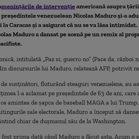
a
meninţările de intervenţie
americană asupra ţării 
, preşedintele venezuelean Nicolas Maduro şi-a adu
 la Caracas şi a asigurat că nu se va lăsa intimidat. 
olas Maduro a dansat pe scenă pe un remix al propr
acifiste.
onică, intitulată „Paz si, guerro no” (Pace da, război n
in discursurile lui Maduro, relatează AFP, potrivit n
 de susţinători, fluturând steaguri venezuelene, au as
ţimea l-a aclamat pe preşedintele de 63 de ani, care 
 ce amintea de şapca de baseball MAGA a lui Trump. Şi
tingurile sale electorale, Maduro a început să danse
ntind chiar de duşmanul său de la Washington.
a fost prima dată când Maduro a făcut asta. Acum o