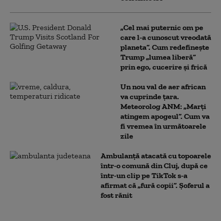
„Cel mai puternic om pe
care l-a cunoscut vreodată
planeta”. Cum redefinește
Trump „lumea liberă”
prin ego, cucerire și frică
Un nou val de aer african
va cuprinde țara.
Meteorolog ANM: „Marți
atingem apogeul”. Cum va
fi vremea în următoarele
zile
Ambulanţă atacată cu topoarele
într-o comună din Cluj, după ce
într-un clip pe TikTok s-a
afirmat că „fură copii”. Șoferul a
fost rănit