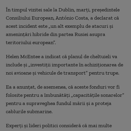
În timpul vizitei sale la Dublin, marţi, preşedintele
Consiliului European, António Costa, a declarat că
acest incident este „un alt exemplu de atacuri şi
ameninţări hibride din partea Rusiei asupra
teritoriului european”.
Helen McEntee a indicat că planul de cheltuieli va
include şi „investiţii importante în achiziţionarea de
noi avioane şi vehicule de transport” pentru trupe.
Ea a anunţat, de asemenea, că aceste fonduri vor fi
folosite pentru a îmbunătăţi „capacităţile sonarelor”
pentru a supraveghea fundul mării şi a proteja
cablurile submarine.
Experţi şi lideri politici consideră că mai multe