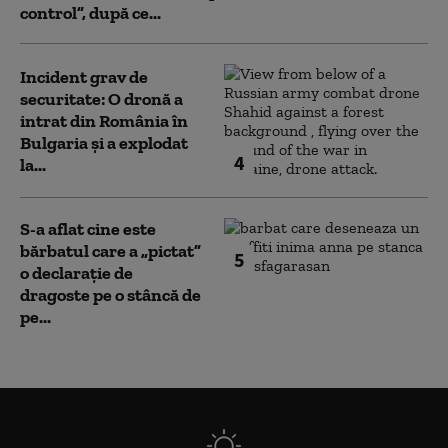
control”, după ce...
Incident grav de
securitate: O dronă a
intrat din România în
Bulgaria şi a explodat
4
la...
S-a aflat cine este
bărbatul care a „pictat”
5
o declarație de
dragoste pe o stâncă de
pe...