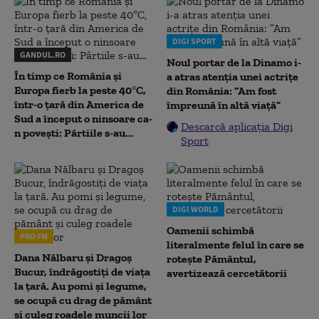
DIGI SPORT
GANDUL.RO
Noul portar de la Dinamo i-
În timp ce România și
a atras atenția unei actrițe
Europa fierb la peste 40°C,
din România: ”Am fost
într-o țară din America de
împreună în altă viață”
Sud a început o ninsoare ca-
Descarcă aplicația Digi
n povești: Pârtiile s-au...
Sport
DIGI WORLD
Oamenii schimbă
PRO FM
literalmente felul în care se
Dana Nălbaru și Dragoș
rotește Pământul,
Bucur, îndrăgostiți de viața
avertizează cercetătorii
la țară. Au pomi și legume,
se ocupă cu drag de pământ
și culeg roadele muncii lor