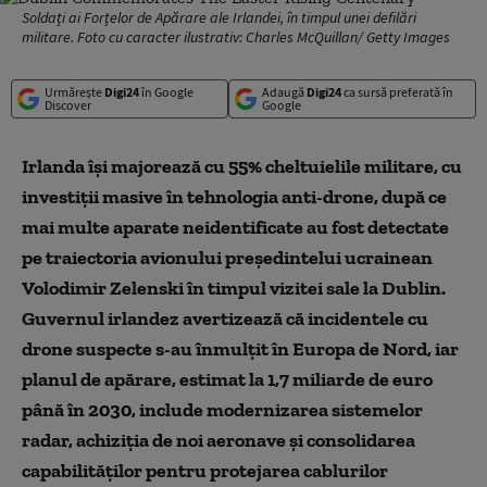
Soldați ai Forțelor de Apărare ale Irlandei, în timpul unei defilări
militare. Foto cu caracter ilustrativ: Charles McQuillan/ Getty Images
Urmărește
Digi24
în Google
Adaugă
Digi24
ca sursă preferată în
Discover
Google
Irlanda își majorează cu 55% cheltuielile militare, cu
investiții masive în tehnologia anti-drone, după ce
mai multe aparate neidentificate au fost detectate
pe traiectoria avionului președintelui ucrainean
Volodimir Zelenski în timpul vizitei sale la Dublin.
Guvernul irlandez avertizează că incidentele cu
drone suspecte s-au înmulțit în Europa de Nord, iar
planul de apărare, estimat la 1,7 miliarde de euro
până în 2030, include modernizarea sistemelor
radar, achiziția de noi aeronave și consolidarea
capabilităților pentru protejarea cablurilor