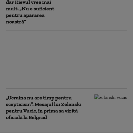
dar Kievul vrea mai
mult. „Nu e suficient
pentru apărarea
noastră”
Piloții români care au
doborât drone, lăudați
de colegii din NATO.
Radu Miruță: „Sunt
niște artiști”. Ce i-a
spus un comandant
britanic
„Ucraina nu are timp pentru
scepticism”. Mesajul lui Zelenski
pentru Vucic, în prima sa vizită
oficială la Belgrad