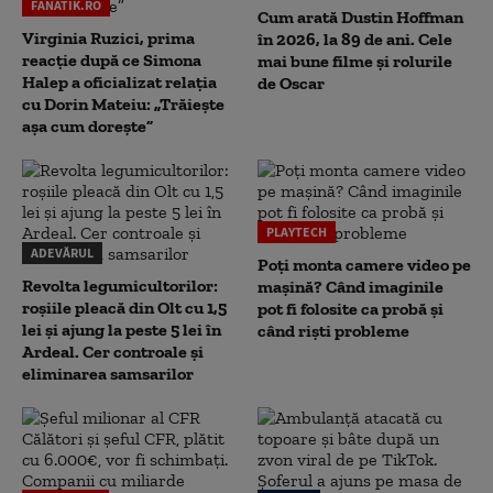
FANATIK.RO
Cum arată Dustin Hoffman
Virginia Ruzici, prima
în 2026, la 89 de ani. Cele
reacție după ce Simona
mai bune filme și rolurile
Halep a oficializat relația
de Oscar
cu Dorin Mateiu: „Trăiește
așa cum dorește”
PLAYTECH
ADEVĂRUL
Poți monta camere video pe
Revolta legumicultorilor:
mașină? Când imaginile
roșiile pleacă din Olt cu 1,5
pot fi folosite ca probă și
lei și ajung la peste 5 lei în
când riști probleme
Ardeal. Cer controale și
eliminarea samsarilor