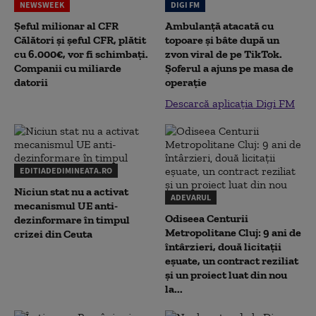
NEWSWEEK
DIGI FM
Șeful milionar al CFR
Ambulanță atacată cu
Călători și șeful CFR, plătit
topoare și bâte după un
cu 6.000€, vor fi schimbați.
zvon viral de pe TikTok.
Companii cu miliarde
Șoferul a ajuns pe masa de
datorii
operație
Descarcă aplicația Digi FM
EDITIADEDIMINEATA.RO
Niciun stat nu a activat
ADEVARUL
mecanismul UE anti-
Odiseea Centurii
dezinformare în timpul
Metropolitane Cluj: 9 ani de
crizei din Ceuta
întârzieri, două licitații
eșuate, un contract reziliat
și un proiect luat din nou
la...