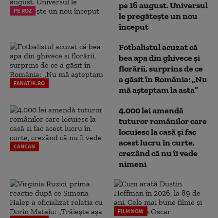
pe 16 august. Universul
PE ROZ
le pregătește un nou
început
Fotbalistul acuzat că
bea apa din ghivece și
florării, surprins de ce
a găsit în România: „Nu
FANATIK.RO
mă așteptam la asta”
4.000 lei amendă
tuturor românilor care
locuiesc la casă și fac
acest lucru în curte,
CANCAN
crezând că nu îi vede
nimeni
FILM NOW