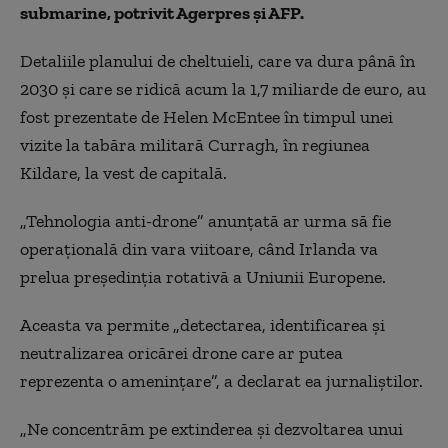
submarine, potrivit Agerpres și AFP.
Detaliile planului de cheltuieli, care va dura până în
2030 şi care se ridică acum la 1,7 miliarde de euro, au
fost prezentate de Helen McEntee în timpul unei
vizite la tabăra militară Curragh, în regiunea
Kildare, la vest de capitală.
„Tehnologia anti-drone” anunţată ar urma să fie
operaţională din vara viitoare, când Irlanda va
prelua preşedinţia rotativă a Uniunii Europene.
Aceasta va permite „detectarea, identificarea şi
neutralizarea oricărei drone care ar putea
reprezenta o ameninţare”, a declarat ea jurnaliştilor.
„Ne concentrăm pe extinderea şi dezvoltarea unui