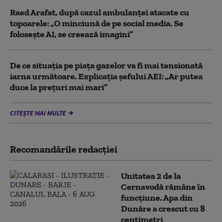
Raed Arafat, după cazul ambulanței atacate cu
topoarele: „O minciună de pe social media. Se
folosește AI, se creează imagini”
De ce situaţia pe piaţa gazelor va fi mai tensionată
iarna următoare. Explicația șefului AEI: „Ar putea
duce la preţuri mai mari”
CITEȘTE MAI MULTE
Recomandările redacţiei
Unitatea 2 de la
Cernavodă rămâne în
funcțiune. Apa din
Dunăre a crescut cu 8
centimetri