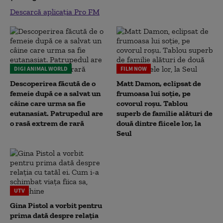
Descarcă aplicația Pro FM
DIGI ANIMAL WORLD
FILM NOW
Descoperirea făcută de o
Matt Damon, eclipsat de
femeie după ce a salvat un
frumoasa lui soție, pe
câine care urma sa fie
covorul roșu. Tablou
eutanasiat. Patrupedul are
superb de familie alături de
o rasă extrem de rară
două dintre fiicele lor, la
Seul
UTV
Gina Pistol a vorbit pentru
prima dată despre relația