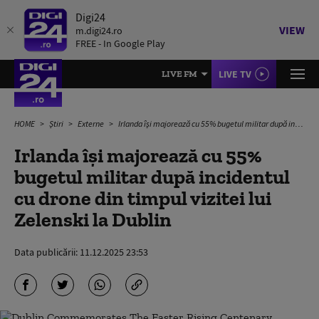
Digi24
VIEW
m.digi24.ro
FREE - In Google Play
LIVE TV
LIVE FM
HOME
Știri
Externe
Irlanda își majorează cu 55% bugetul militar după incidentul cu drone din timpul vizitei lui Zelenski la Dublin
Irlanda își majorează cu 55%
bugetul militar după incidentul
cu drone din timpul vizitei lui
Zelenski la Dublin
Data publicării:
11.12.2025 23:53