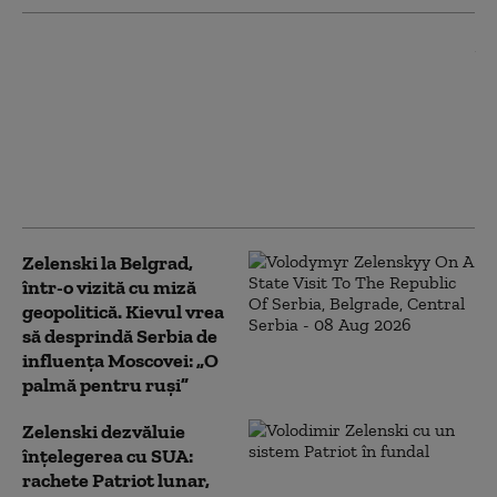
De la „Top Gun” la
Ghost Bat: Cum arată
noua generație de
aeronave de luptă și ce
rol va avea pilotul în
războiul aerian al
viitorului
Zelenski la Belgrad,
într-o vizită cu miză
geopolitică. Kievul vrea
să desprindă Serbia de
influența Moscovei: „O
palmă pentru ruși”
Zelenski dezvăluie
înțelegerea cu SUA:
rachete Patriot lunar,