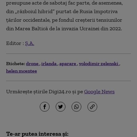
presupuse acte de sabotaj fac parte, de asemenea,
din „războiul hibrid” purtat de Rusia împotriva
ţărilor occidentale, pe fondul creşterii tensiunilor
din Marea Baltică de la invazia Ucrainei din 2022.
Editor :
Ș.A.
Etichete:
drone
irlanda
aparare
volodimir zelenski
helen mcentee
Urmărește știrile Digi24.ro și pe
Google News
Te-ar putea interesa și: