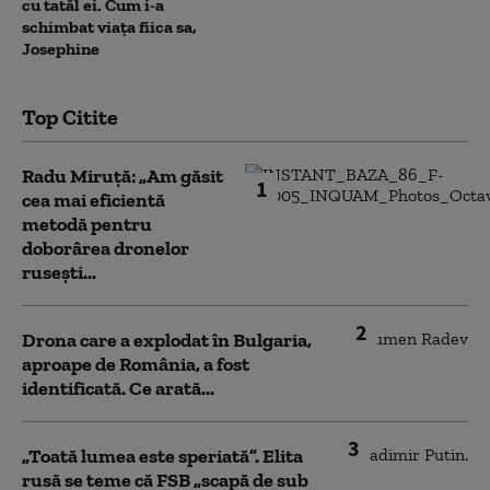
cu tatăl ei. Cum i-a
schimbat viața fiica sa,
Josephine
Top Citite
Radu Miruță: „Am găsit
1
cea mai eficientă
metodă pentru
doborârea dronelor
rusești...
2
Drona care a explodat în Bulgaria,
aproape de România, a fost
identificată. Ce arată...
3
„Toată lumea este speriată”. Elita
rusă se teme că FSB „scapă de sub