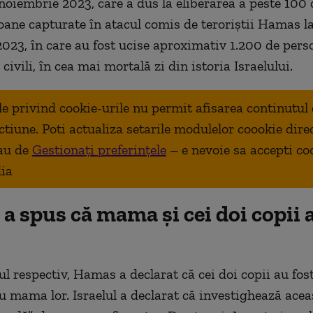
 noiembrie 2023, care a dus la eliberarea a peste 100 
oane capturate în atacul comis de teroriștii Hamas la
023, în care au fost ucise aproximativ 1.200 de pers
civili, în cea mai mortală zi din istoria Israelului.
ale privind cookie-urile nu permit afisarea continutul
ctiune. Poti actualiza setarile modulelor coookie dire
au de
Gestionați preferințele
– e nevoie sa accepti co
ia
 spus că mama și cei doi copii 
 respectiv, Hamas a declarat că cei doi copii au fost
 mama lor. Israelul a declarat că investighează acea