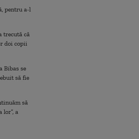
, pentru a-l
a trecută că
or doi copii
a Bibas se
ebuit să fie
ntinuăm să
 lor”, a