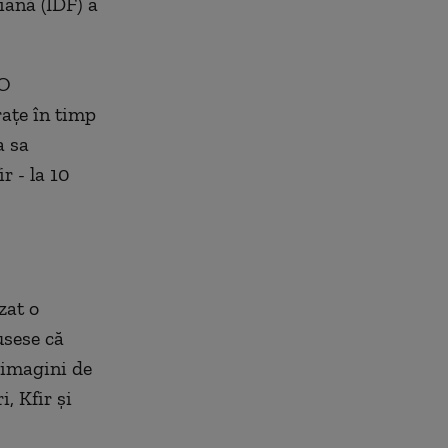
iană (IDF) a
 O
rațe în timp
a sa
r - la 10
zat o
usese că
 imagini de
, Kfir și