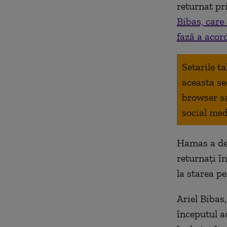
returnat pri
Bibas, care 
fază a acor
Setarile t
aceasta se
browser s
social med
Hamas a dec
returnați în
la starea pe
Ariel Bibas,
începutul a