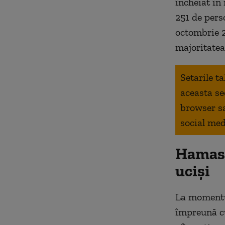
încheiat în
251 de pers
octombrie 2
majoritatea 
Setarile t
aceasta se
browser s
social med
Hamas a
uciși
La momentul
împreună cu