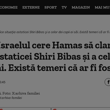
CONOMIE
EXTERNE
SPORT
TV
MAGAZIN
MAI MU
e situația ostaticei Shiri Bibas și a celor doi copii ai săi. Există temeri că ar fi 
sraelul cere Hamas să clar
staticei Shiri Bibas și a ce
ăi. Există temeri că ar fi fo
5:45
: X:arhiva familiei