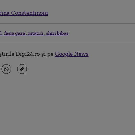
ina Constantinoiu
el
fasia gaza
ostatici
shiri bibas
tirile Digi24.ro și pe
Google News