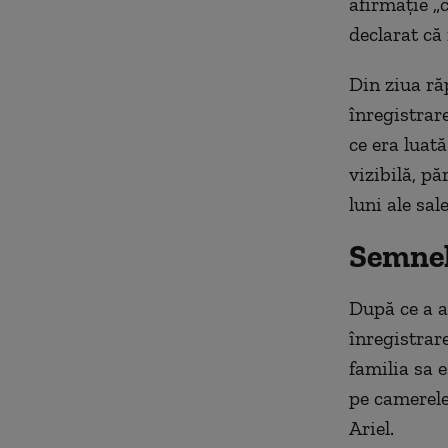
afirmație „
declarat că 
Din ziua răp
înregistrar
ce era luată
vizibilă, pă
luni ale sal
Semnel
După ce a a
înregistrare
familia sa 
pe camerele
Ariel.