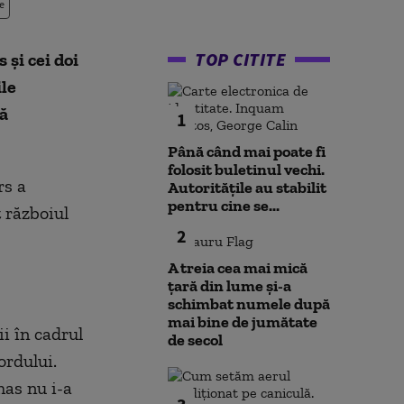
e
TOP CITITE
 și cei doi
ile
tă
1
Până când mai poate fi
folosit buletinul vechi.
rs a
Autoritățile au stabilit
pentru cine se...
t războiul
2
A treia cea mai mică
țară din lume și-a
schimbat numele după
mai bine de jumătate
ii în cadrul
de secol
ordului.
mas nu i-a