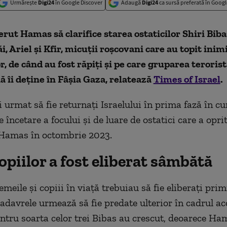
Urmărește
Digi24
în Google Discover
Adaugă
Digi24
ca sursă preferată în Googl
erut Hamas să clarifice starea ostaticilor Shiri Bibas
ăi, Ariel și Kfir, micuții roșcovani care au topit inim
or, de când au fost răpiți și pe care gruparea teroris
ă îi deține în Fâșia Gaza, relatează
Times of Israel
.
fi urmat să fie returnați Israelului în prima fază în cu
 încetare a focului și de luare de ostatici care a opri
 Hamas în octombrie 2023.
opiilor a fost eliberat sâmbătă
emeile și copiii în viață trebuiau să fie eliberați prim
cadavrele urmează să fie predate ulterior în cadrul ac
ntru soarta celor trei Bibas au crescut, deoarece Ha