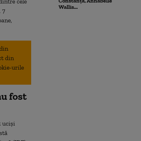
Constanța, Annabelle
dintre cele
Wallis...
 7
oane,
 din
ct din
okie-urile
au fost
 uciși
stă