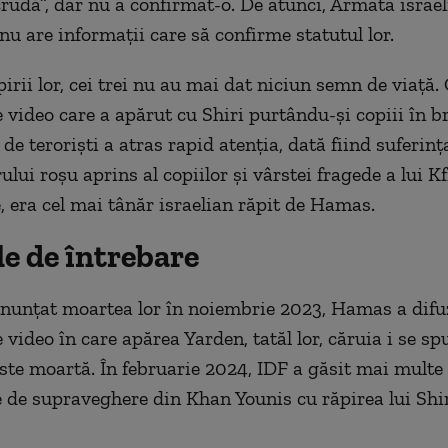
crudă”, dar nu a confirmat-o. De atunci, Armata israel
nu are informații care să confirme statutul lor.
irii lor, cei trei nu au mai dat niciun semn de viață.
e video care a apărut cu Shiri purtându-și copiii în b
 de teroriști a atras rapid atenția, dată fiind suferinț
rului roșu aprins al copiilor și vârstei fragede a lui Kfi
e, era cel mai tânăr israelian răpit de Hamas.
e de întrebare
nunțat moartea lor în noiembrie 2023, Hamas a difu
 video în care apărea Yarden, tatăl lor, căruia i se sp
este moartă. În februarie 2024, IDF a găsit mai multe
 de supraveghere din Khan Younis cu răpirea lui Shiri