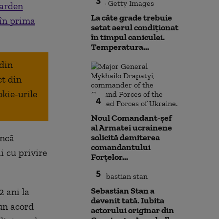
3
arden
La câte grade trebuie
 în prima
setat aerul condiționat
în timpul caniculei.
Temperatura...
 din
ct din
okie-urile
4
Noul Comandant-șef
al Armatei ucrainene
încă
solicită demiterea
comandantului
ii cu privire
Forțelor...
5
Sebastian Stan a
2 ani la
devenit tată. Iubita
 un acord
actorului originar din