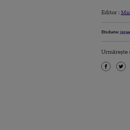
Editor :
Mar
Etichete:
isra
Urmărește ș