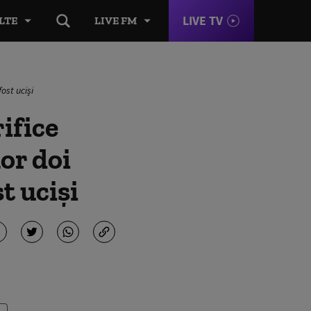
LIVE TV
LTE
LIVE FM
fost uciși
ifice
lor doi
st uciși