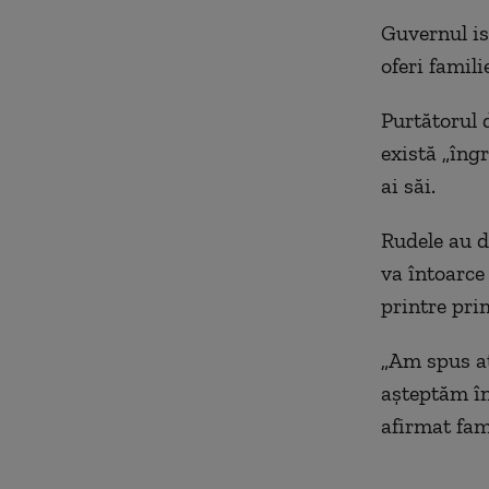
Guvernul is
oferi famil
Purtătorul 
există „îngr
ai săi.
Rudele au d
va întoarce 
printre prim
„Am spus a
așteptăm înt
afirmat fami