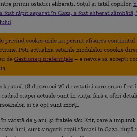
ntre primii ostatici eliberați. Soțul și tatăl copiilor,
Y
a fost răpit separat în Gaza, a fost eliberat sâmbătă,
dului
.
ale privind cookie-urile nu permit afisarea continutul
ctiune. Poti actualiza setarile modulelor coookie dire
au de
Gestionați preferințele
– e nevoie sa accepti co
ia
larat că 18 dintre cei 26 de ostatici care nu au fost 
 cadrul etapei actuale sunt în viață, fără a oferi detal
rsoanelor, și că opt sunt morți.
 în vârstă de 5 ani, și fratele său Kfir, care a împlinit 
cestei luni, sunt singurii copii rămași în Gaza, după