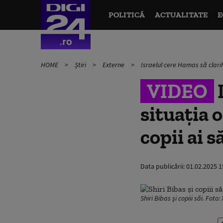
POLITICĂ
ACTUALITATE
E
HOME
Știri
Externe
Israelul cere Hamas să clarific
VIDEO
I
situația o
copii ai s
Data publicării:
01.02.2025 1
Shiri Bibas și copiii săi. Foto