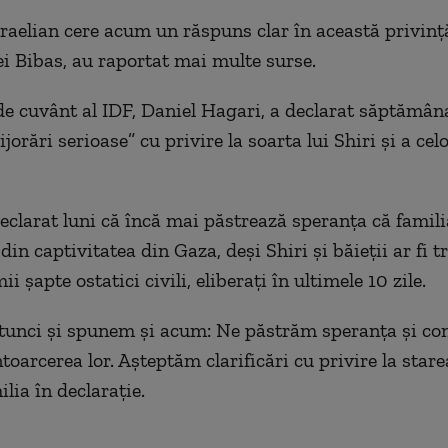
raelian cere acum un răspuns clar în această privință
iei Bibas, au raportat mai multe surse.
de cuvânt al IDF, Daniel Hagari, a declarat săptămân
ijorări serioase” cu privire la soarta lui Shiri și a cel
eclarat luni că încă mai păstrează speranța că famili
din captivitatea din Gaza, deși Shiri și băieții ar fi tr
ii șapte ostatici civili, eliberați în ultimele 10 zile.
tunci și spunem și acum: Ne păstrăm speranța și co
oarcerea lor. Așteptăm clarificări cu privire la starea
lia în declarație.