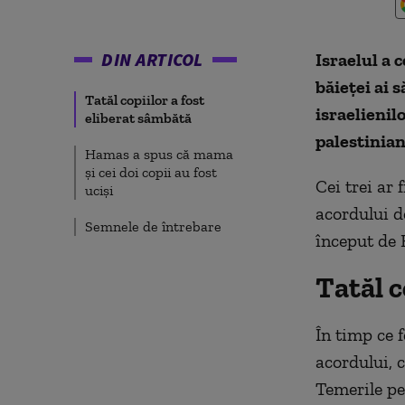
DIN ARTICOL
Israelul a c
băieței ai s
Tatăl copiilor a fost
israelienil
eliberat sâmbătă
palestinian
Hamas a spus că mama
și cei doi copii au fost
Cei trei ar 
uciși
acordului de
Semnele de întrebare
început de
Tatăl c
În timp ce f
acordului, 
Temerile pe