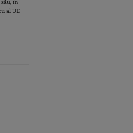
 său, în
ru al UE