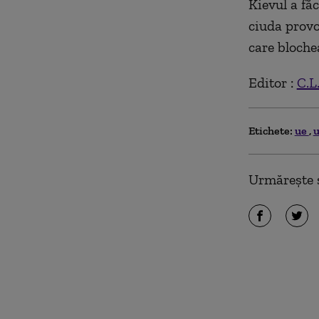
Kievul a fă
ciuda provo
care bloche
Editor :
C.L
Etichete:
ue
u
Urmărește ș