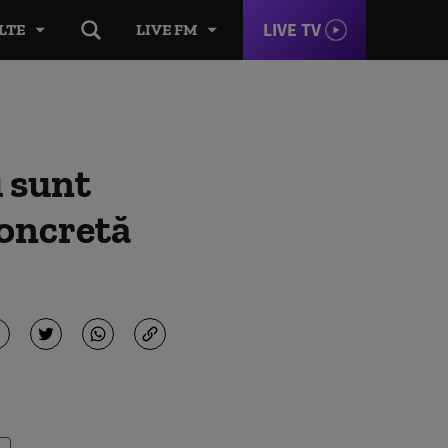
LIVE TV
LTE
LIVE FM
u sunt
concretă