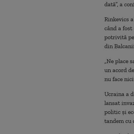
dată”, a con
Rinkevics a
când a fost
potrivită pe
din Balcani
„Ne place s
un acord de
nu face nic
Ucraina a d
lansat inva
politic şi 
tandem cu 