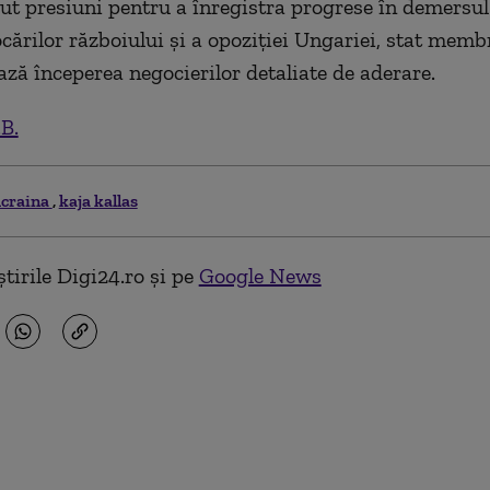
cut presiuni pentru a înregistra progrese în demersul
cărilor războiului şi a opoziţiei Ungariei, stat memb
ază începerea negocierilor detaliate de aderare.
.B.
craina
kaja kallas
tirile Digi24.ro și pe
Google News