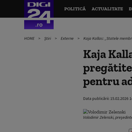
POLITICĂ
ACTUALITATE
E
HOME
Știri
Externe
Kaja Kallas: „Statele membr
Kaja Kall
pregătite
pentru a
Data publicării:
15.02.2026 1
Volodimir Zelenski, președint