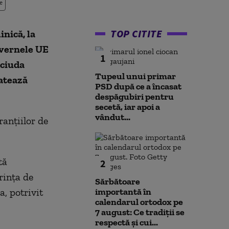
e
TOP CITITE
nică, la
uvernele UE
1
 ciuda
Tupeul unui primar
latează
PSD după ce a încasat
despăgubiri pentru
secetă, iar apoi a
vândut...
ranţiilor de
tă
2
rinţa de
Sărbătoare
, potrivit
importantă în
calendarul ortodox pe
7 august: Ce tradiții se
respectă și cui...