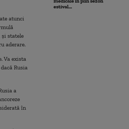
medicale în plin sezon
estival...
ate atunci
ormulă
şi statele
ru aderare.
. Va exista
r dacă Rusia
Rusia a
 ancoreze
siderată în