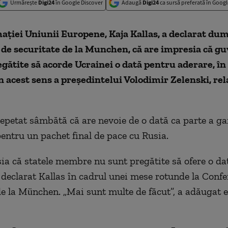
Urmărește
Digi24
în Google Discover
Adaugă
Digi24
ca sursă preferată în Googl
ației Uniunii Europene, Kaja Kallas, a declarat dumi
 de securitate de la Munchen, că are impresia că g
gătite să acorde Ucrainei o dată pentru aderare, în
 în acest sens a preşedintelui Volodimir Zelenski, re
repetat sâmbătă că are nevoie de o dată ca parte a ga
pentru un pachet final de pace cu Rusia.
a că statele membre nu sunt pregătite să ofere o da
a declarat Kallas în cadrul unei mese rotunde la Confe
de la München. „Mai sunt multe de făcut”, a adăugat ea