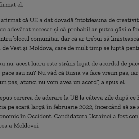
firmat el.
 afirmat că UE a dat dovadă întotdeauna de creativit
 cu adevărat necesar şi că probabil ar putea găsi o f
ntru blocul comunitar, dar că ar trebui să liniştească 
i de Vest şi Moldova, care de mult timp se luptă pent
au nu, acest lucru este strâns legat de acordul de pace
 pace sau nu? Nu văd că Rusia va face vreun pas, ia
iun pas, atunci nu vom avea un acord”, a spus el.
epus cererea de aderare la UE la câteva zile după ce 
zia pe scară largă în februarie 2022, încercând să se
economic în Occident. Candidatura Ucrainei a fost con
cea a Moldovei.