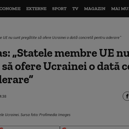
CONOMIE
EXTERNE
SPORT
TV
MAGAZIN
MAI MU
e UE nu sunt pregătite să ofere Ucrainei o dată concretă pentru aderare”
as: „Statele membre UE n
 să ofere Ucrainei o dată 
derare”
4:38
ele Ucrainei. Sursa foto: Profimedia Images