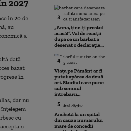
în 2027
3
ace în 20 de
nă, au
„Anna, ţine-ţi prostul
acasă!”. Val de reacții
economică a
după ce un bărbat a
desenat o declarație...
altă dată
4
oces bazat
Viața pe Pământ ar fi
rogrese în
putut apărea de două
ori. Studiul care pune
sub semnul
întrebării...
llas, dar nu
5
, înţelegem
Anchetă la un spital
orbesc cu
din cauza numărului
 accepta o
mare de concedii