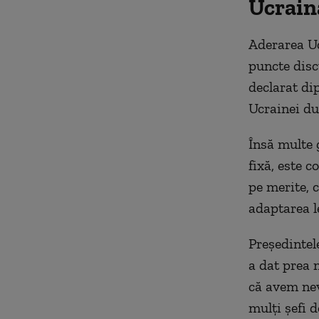
Ucrain
Aderarea Uc
puncte disc
declarat di
Ucrainei du
Însă multe 
fixă, este 
pe merite, 
adaptarea le
Preşedintel
a dat prea 
că avem nev
mulţi şefi d