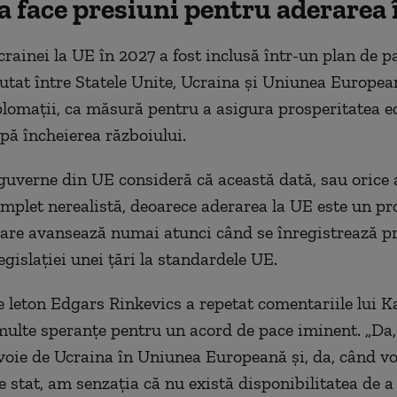
a face presiuni pentru aderarea 
rainei la UE în 2027 a fost inclusă într-un plan de p
utat între Statele Unite, Ucraina şi Uniunea Europea
plomaţii, ca măsură pentru a asigura prosperitatea 
pă încheierea războiului.
guverne din UE consideră că această dată, sau orice 
complet nerealistă, deoarece aderarea la UE este un pr
care avansează numai atunci când se înregistrează p
gislaţiei unei ţări la standardele UE.
e leton Edgars Rinkevics a repetat comentariile lui Ka
multe speranţe pentru un acord de pace iminent. „Da
oie de Ucraina în Uniunea Europeană şi, da, când v
e stat, am senzaţia că nu există disponibilitatea de a