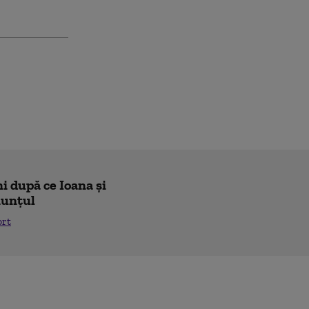
i după ce Ioana și
nunțul
ort