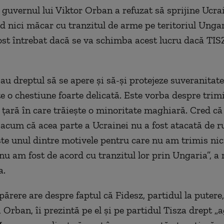
guvernul lui Viktor Orban a refuzat să sprijine Ucrai
rd nici măcar cu tranzitul de arme pe teritoriul Ungar
st întrebat dacă se va schimba acest lucru dacă TIS
au dreptul să se apere și să-și protejeze suveranitate
e o chestiune foarte delicată. Este vorba despre trim
 țară în care trăiește o minoritate maghiară. Cred c
acum că acea parte a Ucrainei nu a fost atacată de ru
ste unul dintre motivele pentru care nu am trimis ni
 nu am fost de acord cu tranzitul lor prin Ungaria”, a
a.
părere are despre faptul că Fidesz, partidul la putere,
Orban, îi prezintă pe el și pe partidul Tisza drept „a