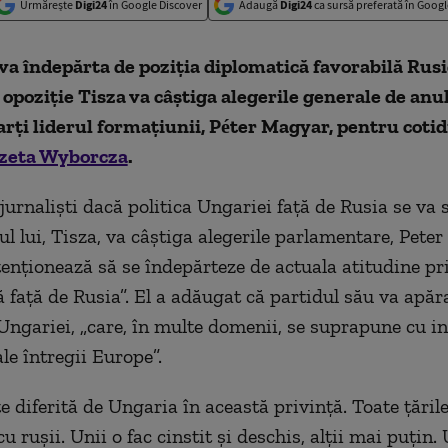
Urmărește
Digi24
în Google Discover
Adaugă
Digi24
ca sursă preferată în Googl
va îndepărta de poziția diplomatică favorabilă Rusi
 opoziție Tisza va câștiga alegerile generale de anul 
rți liderul formațiunii, Péter Magyar, pentru coti
zeta Wyborcza
.
 jurnaliști dacă politica Ungariei față de Rusia se va
ul lui, Tisza, va câștiga alegerile parlamentare, Pete
tenționează să se îndepărteze de actuala atitudine pr
ă față de Rusia”. El a adăugat că partidul său va apăr
 Ungariei, „care, în multe domenii, se suprapune cu in
ale întregii Europe”.
te diferită de Ungaria în această privință. Toate țări
u rușii. Unii o fac cinstit și deschis, alții mai puțin.