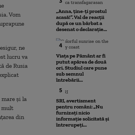
3
ne
„Anna, ţine-ţi prostul
sia. Vom
acasă!”. Val de reacții
 suprapune
după ce un bărbat a
desenat o declarație...
4
esigur, ne
Viața pe Pământ ar fi
st lucru va
putut apărea de două
tă de Rusia
ori. Studiul care pune
sub semnul
explicat
întrebării...
5
 mare și la
SRI, avertisment
pentru români: „Nu
i mult
furnizați nicio
nțarea din
informație solicitată și
întrerupeți...