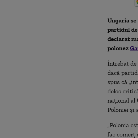
Ungaria se 
partidul de
declarat ma
polonez
Ga
Întrebat de
dacă partid
spus că „in
deloc critic
național al
Poloniei și 
„Polonia es
fac comerț c