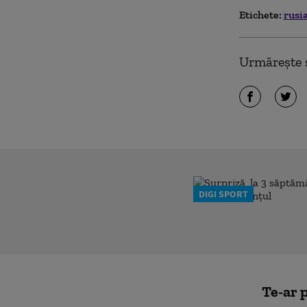
Etichete:
rusi
Urmărește ș
DIGI SPORT
Te-ar p