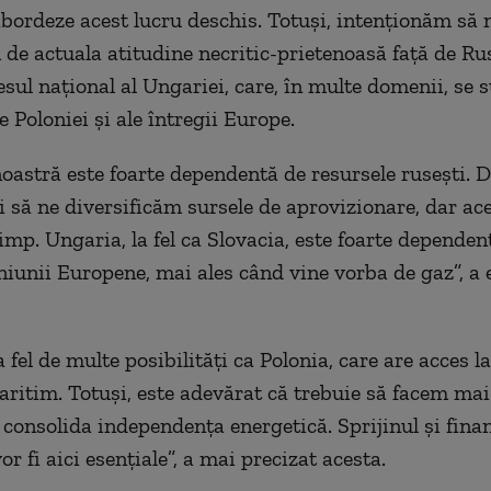
abordeze acest lucru deschis. Totuși, intenționăm să 
de actuala atitudine necritic-prietenoasă față de Ru
esul național al Ungariei, care, în multe domenii, se
e Poloniei și ale întregii Europe.
astră este foarte dependentă de resursele rusești. D
 să ne diversificăm sursele de aprovizionare, dar ace
imp. Ungaria, la fel ca Slovacia, este foarte dependen
niunii Europene, mai ales când vine vorba de gaz”, a 
fel de multe posibilități ca Polonia, care are acces la
ritim. Totuși, este adevărat că trebuie să facem ma
 consolida independența energetică. Sprijinul și fina
r fi aici esențiale”, a mai precizat acesta.