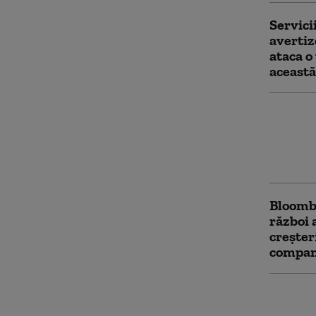
Servici
avertiz
ataca o
aceast
Ucraine
„Amazon
un cent
Ekater
Bloomb
război 
creşter
compani
NATO a
avioane