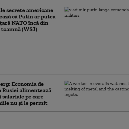
ile secrete americane
ează că Putin ar putea
 țară NATO încă din
ă toamnă (WSJ)
nii atacă din nou cu drone
ul rusesc”. Incendiu la
ru logistic Wildberries din
inburg
erg: Economia de
a Rusiei alimentează
i salariale pe care
ile nu şi le permit
 interceptat cu 250% mai multe
 rusești în apropierea teritoriului său.