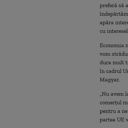
preferă să 
îndepărtăm 
apăra inter
cu interesel
Economia no
vom strădui
dura mult t
în cadrul U
Magyar.
„Nu avem la 
comerțul ma
pentru a ne
partea UE vo