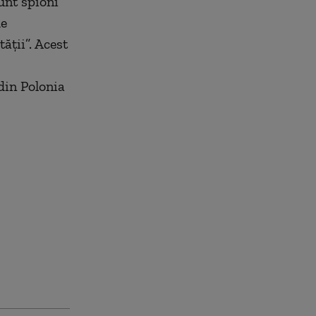
unt spioni
de
ății”. Acest
din Polonia