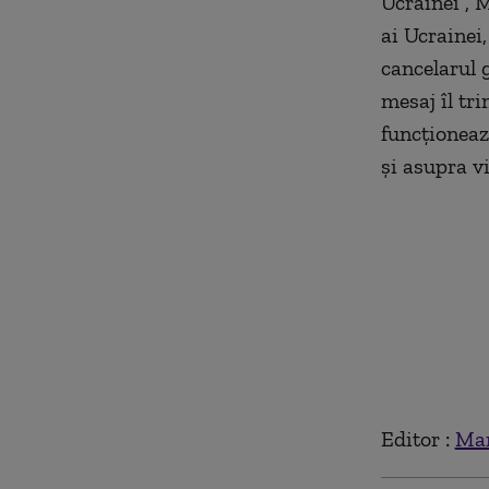
Ucrainei”, 
ai Ucrainei,
cancelarul g
mesaj îl tri
funcționeaz
și asupra v
Editor :
Mar