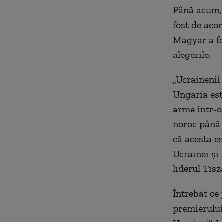
Până acum, 
fost de aco
Magyar a fo
alegerile.
„Ucrainenii 
Ungaria est
arme într-o
noroc până 
că acesta e
Ucrainei și
liderul Tisz
Întrebat ce 
premierului 