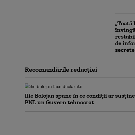
Bilanț 
„Toată 
învingă
restabi
de info
secrete
Recomandările redacţiei
Ilie Bolojan spune în ce condiții ar susține
PNL un Guvern tehnocrat