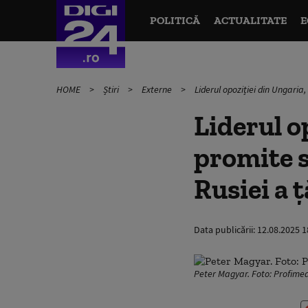
POLITICĂ
ACTUALITATE
E
HOME
Știri
Externe
Liderul opoziției din Ungaria
Liderul o
promite s
Rusiei a ț
Data publicării:
12.08.2025 1
Peter Magyar. Foto: Profime