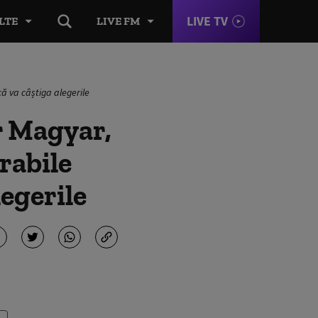
LIVE TV
LTE
LIVE FM
că va câștiga alegerile
r Magyar,
rabile
legerile