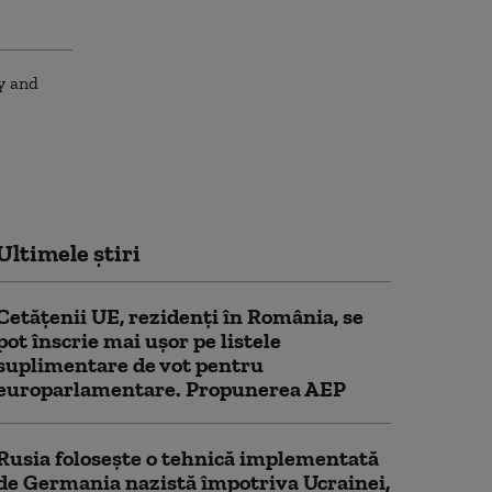
Ultimele știri
Cetățenii UE, rezidenți în România, se
pot înscrie mai ușor pe listele
suplimentare de vot pentru
europarlamentare. Propunerea AEP
Rusia folosește o tehnică implementată
de Germania nazistă împotriva Ucrainei,