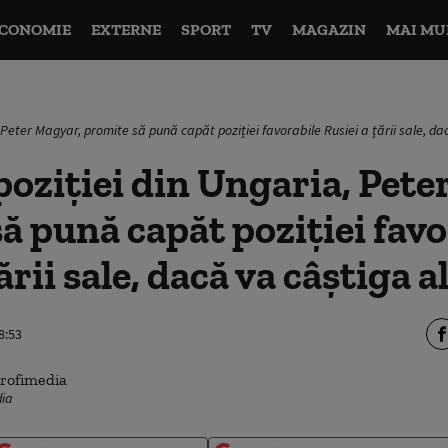
CONOMIE
EXTERNE
SPORT
TV
MAGAZIN
MAI MU
, Peter Magyar, promite să pună capăt poziției favorabile Rusiei a țării sale, da
poziției din Ungaria, Pete
ă pună capăt poziției favo
ării sale, dacă va câștiga a
8:53
dia