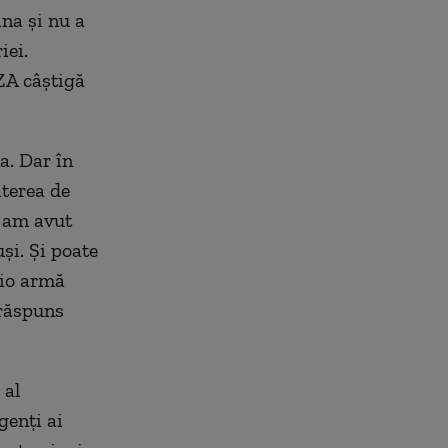
na și nu a
iei.
ZA câștigă
a. Dar în
iterea de
ă am avut
și. Și poate
cio armă
 răspuns
 al
genți ai