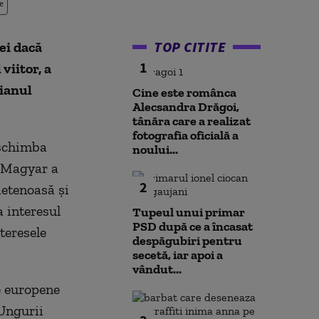
e
TOP CITITE
ei dacă
1
viitor, a
dianul
Cine este românca
Alecsandra Drăgoi,
tânăra care a realizat
fotografia oficială a
 schimba
noului...
r Magyar a
2
ietenoasă și
a interesul
Tupeul unui primar
PSD după ce a încasat
teresele
despăgubiri pentru
secetă, iar apoi a
vândut...
le europene
 Ungurii