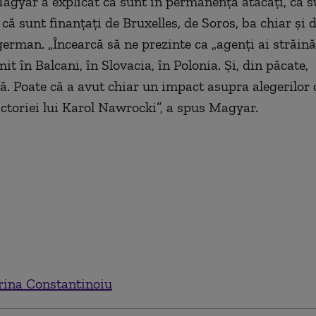
Magyar a explicat că sunt în permanență atacați, că s
 că sunt finanțați de Bruxelles, de Soros, ba chiar și 
erman. „Încearcă să ne prezinte ca „agenți ai străinăt
mit în Balcani, în Slovacia, în Polonia. Și, din păcate,
ă. Poate că a avut chiar un impact asupra alegerilor 
ictoriei lui Karol Nawrocki”, a spus Magyar.
ina Constantinoiu