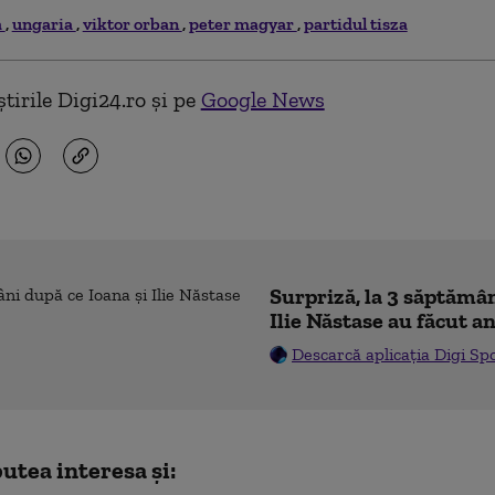
a
ungaria
viktor orban
peter magyar
partidul tisza
tirile Digi24.ro și pe
Google News
Surpriză, la 3 săptămân
Ilie Năstase au făcut a
Descarcă aplicația Digi Sp
utea interesa și: