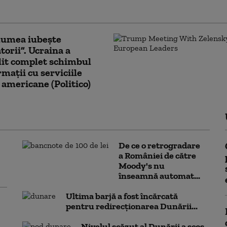
îngrijorător: „Cifrele nu mint”
lumea iubește
torii”. Ucraina a
lit complet schimbul
rmații cu serviciile
 americane (Politico)
De ce o retrogradare
a României de către
Moody's nu
înseamnă automat...
Ultima barjă a fost încărcată
pentru redirecționarea Dunării...
Nivelul scăzut al Dunării a scos