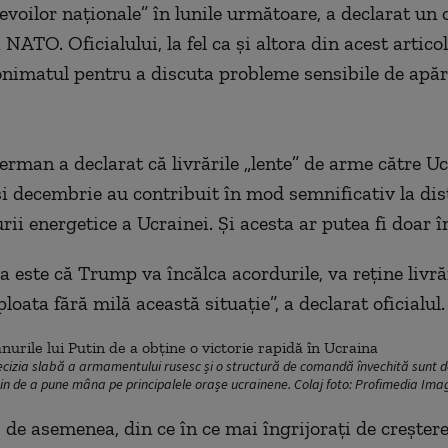
evoilor naționale” în lunile următoare, a declarat un o
 NATO. Oficialului, la fel ca și altora din acest articol,
nimatul pentru a discuta probleme sensibile de apă
german a declarat că livrările „lente” de arme către U
i decembrie au contribuit în mod semnificativ la di
rii energetice a Ucrainei. Și acesta ar putea fi doar î
a este că Trump va încălca acordurile, va reține livrăr
loata fără milă această situație”, a declarat oficialul.
precizia slabă a armamentului rusesc și o structură de comandă învechită sunt do
utin de a pune mâna pe principalele orașe ucrainene. Colaj foto: Profimedia Ima
, de asemenea, din ce în ce mai îngrijorați de creșter