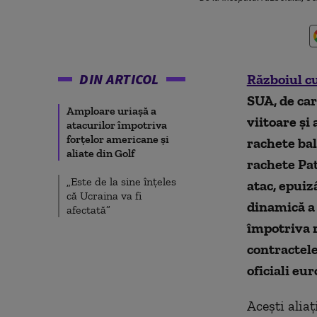
DIN ARTICOL
Războiul c
SUA, de car
Amploare uriașă a
viitoare și
atacurilor împotriva
forțelor americane și
rachete bal
aliate din Golf
rachete Pat
„Este de la sine înțeles
atac, epui
că Ucraina va fi
dinamică a
afectată”
împotriva r
contractele
oficiali eu
Acești aliaț