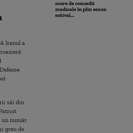
mare de concedii
medicale în plin sezon
a
estival...
ă Iranul a
croazieră
d
 Defense
ost
ii săi din
Patriot
i, un număr
și greu de