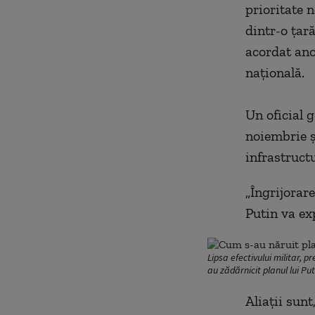
prioritate n
dintr-o țară
acordat ano
națională.
Un oficial 
noiembrie ș
infrastructu
„Îngrijorare
Putin va exp
Lipsa efectivului militar, 
au zădărnicit planul lui P
Aliații sunt