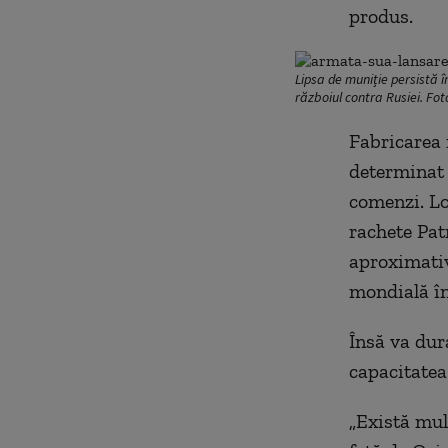
produs.
Lipsa de muniție persistă 
războiul contra Rusiei. Fot
Fabricarea 
determinat 
comenzi. Lo
rachete Pat
aproximativ
mondială în
Însă va dur
capacitatea 
„Există mult