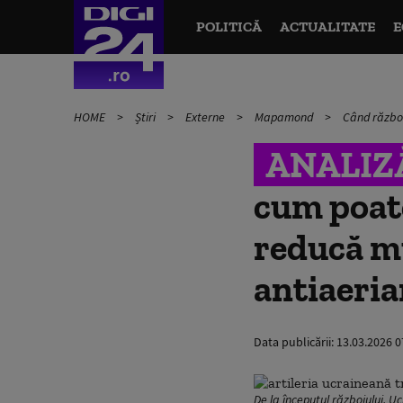
POLITICĂ
ACTUALITATE
E
HOME
Știri
Externe
Mapamond
Când războa
ANALIZ
cum poate
reducă mu
antiaeria
Data publicării:
13.03.2026 0
De la începutul războiului, U