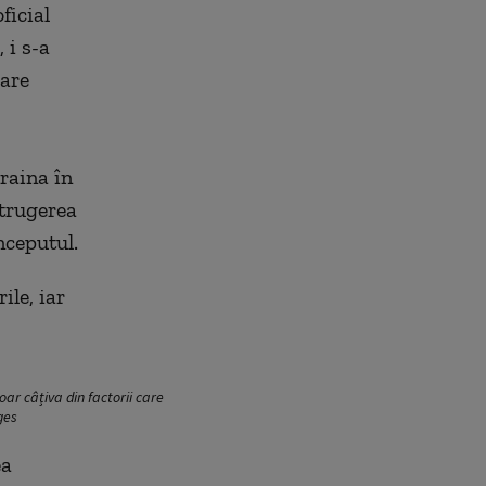
ficial
 i s-a
rare
craina în
strugerea
nceputul.
ile, iar
ar câțiva din factorii care
ges
ea