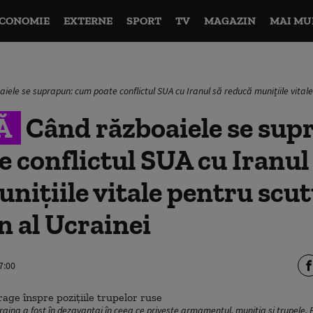
CONOMIE
EXTERNE
SPORT
TV
MAGAZIN
MAI MU
iele se suprapun: cum poate conflictul SUA cu Iranul să reducă munițiile vitale
Ă
Când războaiele se sup
 conflictul SUA cu Iranul
nițiile vitale pentru scut
n al Ucrainei
7:00
craina a fost în dezavantaj în ceea ce privește armamentul, muniția și trupele.