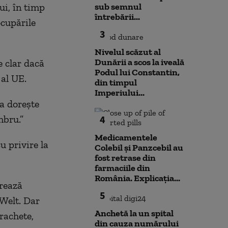
ui, în timp
sub semnul
întrebării...
ocupările
3
Nivelul scăzut al
Dunării a scos la iveală
e clar dacă
Podul lui Constantin,
 al UE.
din timpul
Imperiului...
a dorește
mbru.”
4
Medicamentele
u privire la
Colebil și Panzcebil au
fost retrase din
farmaciile din
România. Explicația...
orează
5
 Welt. Dar
Anchetă la un spital
rachete,
din cauza numărului