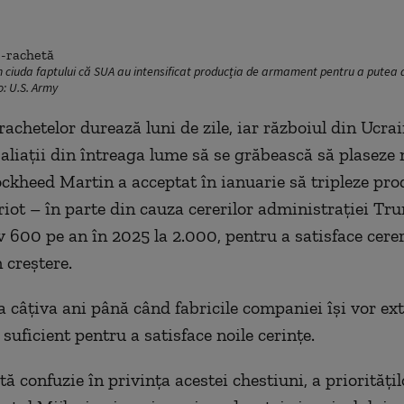
în ciuda faptului că SUA au intensificat producția de armament pentru a putea 
o: U.S. Army
rachetelor durează luni de zile, iar războiul din Ucra
aliații din întreaga lume să se grăbească să plaseze 
ckheed Martin a acceptat în ianuarie să tripleze pro
riot – în parte din cauza cererilor administrației Tr
 600 pe an în 2025 la 2.000, pentru a satisface cere
 creștere.
a câțiva ani până când fabricile companiei își vor ex
suficient pentru a satisface noile cerințe.
ă confuzie în privința acestei chestiuni, a priorități