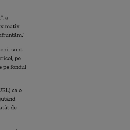
”, a
oximativ
nfruntăm.”
enii sunt
ricol, pe
e pe fondul
URL) ca o
ajutând
atât de