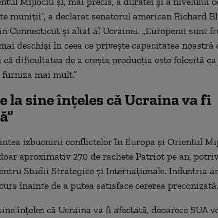
ntul Mijlociu și, mai precis, a duratei și a nivelului c
te muniții”, a declarat senatorul american Richard B
n Connecticut și aliat al Ucrainei. „Europenii sunt fr
ai deschiși în ceea ce privește capacitatea noastră 
 că dificultatea de a crește producția este folosită ca
 furniza mai mult.”
e la sine înțeles că Ucraina va fi
ă”
intea izbucnirii conflictelor în Europa și Orientul Mi
oar aproximativ 270 de rachete Patriot pe an, potriv
entru Studii Strategice și Internaționale. Industria 
curs înainte de a putea satisface cererea preconizată
 sine înțeles că Ucraina va fi afectată, deoarece SUA 