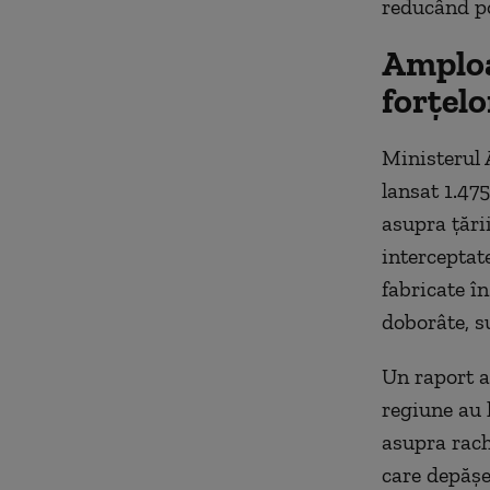
reducând po
Amploa
forțelo
Ministerul 
lansat 1.475
asupra țării
interceptat
fabricate î
doborâte, s
Un raport a
regiune au 
asupra rach
care depășe