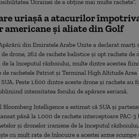
sibilitatea Ucrainei de a obține mai multe rachete”.
re uriașă a atacurilor împotriv
r americane și aliate din Golf
Apărării din Emiratele Arabe Unite a declarat marți c
 de drone, 262 de rachete balistice și opt rachete de 
 de la începutul războiului, multe dintre acestea fiin
e de rachetele Patriot și Terminal High Altitude Area
n SUA. Peste 1.600 dintre aceste drone și rachete au f
ubliniind intensitatea focului de apărare aeriană.
l Bloomberg Intelligence a estimat că SUA și partener
lansat până la 1.000 de rachete interceptoare PAC-3 
etelor și dronelor iraniene de la începutul războiulu
ște cu mult rata de înlocuire a acestei arme scumpe 