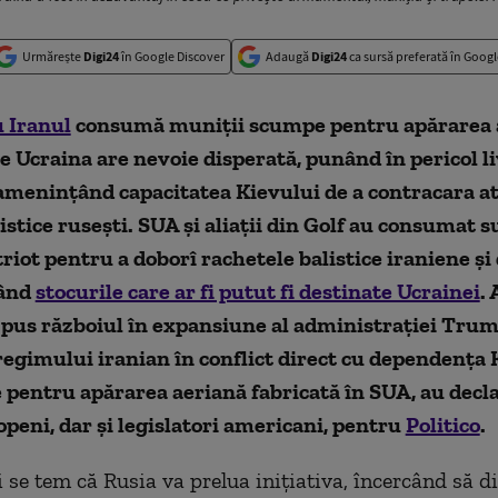
Urmărește
Digi24
în Google Discover
Adaugă
Digi24
ca sursă preferată în Googl
u Iranul
consumă muniții scumpe pentru apărarea 
e Ucraina are nevoie disperată, punând în pericol li
 amenințând capacitatea Kievului de a contracara at
istice rusești. SUA și aliații din Golf au consumat s
riot pentru a doborî rachetele balistice iraniene și
zând
stocurile care ar fi putut fi destinate Ucrainei
.
 pus războiul în expansiune al administrației Tru
egimului iranian în conflict direct cu dependența 
 pentru apărarea aeriană fabricată în SUA, au decla
ropeni, dar și legislatori americani, pentru
Politico
.
i se tem că Rusia va prelua inițiativa, încercând să d