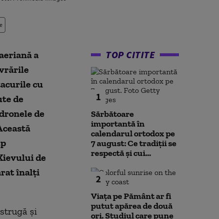
e
TOP CITITE
aeriană a
vrările
acurile cu
1
ute de
 dronele de
Sărbătoare
importantă în
 Această
calendarul ortodox pe
mp
7 august: Ce tradiții se
respectă și cui...
Kievului de
rat înalți
2
Viața pe Pământ ar fi
putut apărea de două
istrugă și
ori. Studiul care pune