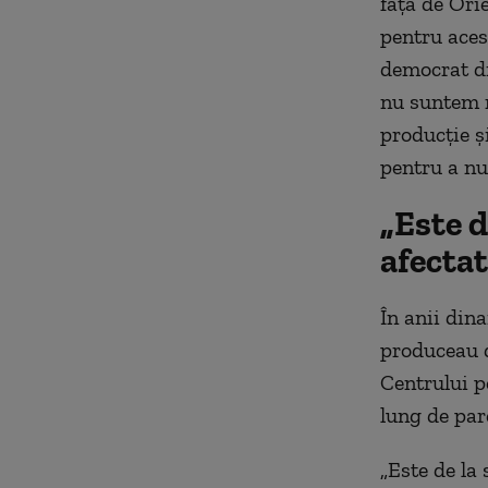
față de Orie
pentru aces
democrat di
nu suntem m
producție și
pentru a nu
„Este d
afectat
În anii dina
produceau d
Centrului p
lung de par
„Este de la