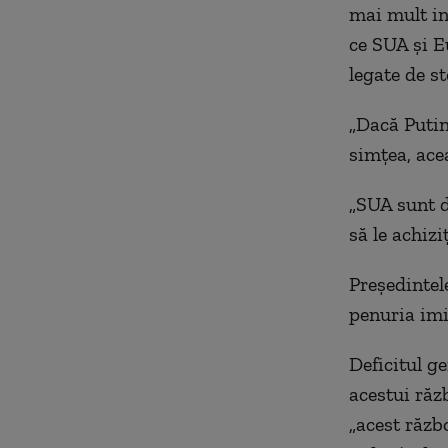
mai mult inf
ce SUA și E
legate de st
„Dacă Putin
simțea, ace
„SUA sunt d
să le achizi
Președintel
penuria imi
Deficitul g
acestui răz
„acest răzb