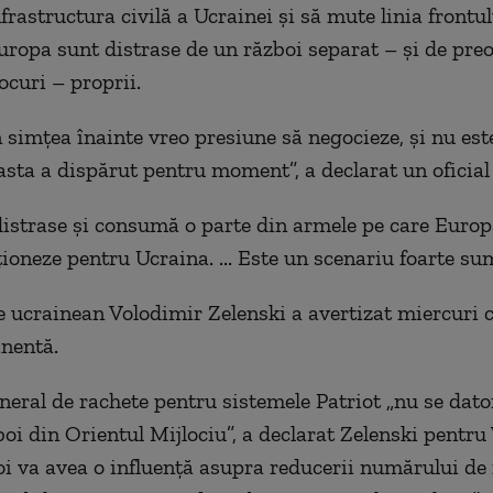
rastructura civilă a Ucrainei și să mute linia frontul
uropa sunt distrase de un război separat – și de pre
ocuri – proprii.
 simțea înainte vreo presiune să negocieze, și nu est
asta a dispărut pentru moment”, a declarat un oficial
istrase și consumă o parte din armele pe care Europ
ționeze pentru Ucraina. ... Este un scenariu foarte su
e ucrainean Volodimir Zelenski a avertizat miercuri c
nentă.
eneral de rachete pentru sistemele Patriot „nu se dat
boi din Orientul Mijlociu”, a declarat Zelenski pentru
oi va avea o influență asupra reducerii numărului de 