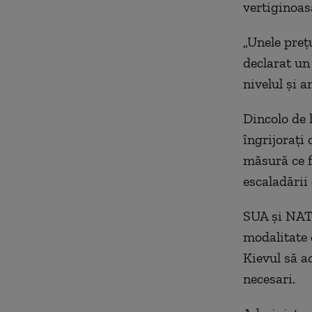
vertiginoas
„Unele preț
declarat un
nivelul și 
Dincolo de 
îngrijorați 
măsură ce fo
escaladării 
SUA și NATO
modalitate 
Kievul să ac
necesari.