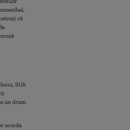
ererilor
lumenthal,
ustrați că
de
 scuză
jlociu, SUA
it
are un drum
.
vor acorda