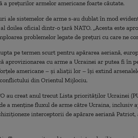
ă a prețurilor armelor americane foarte căutate.
uri ale sistemelor de arme s-au dublat în mod evident
 al doilea oficial dintr-o țară NATO. „Acesta este apr
amploarea problemelor legate de prețuri cu care ne co
lupta pe termen scurt pentru apărarea aeriană, europ
că aprovizionarea cu arme a Ucrainei ar putea fi în pe
rțele americane – și aliații lor – își extind arsenalel
conflictului din Orientul Mijlociu.
 au creat anul trecut Lista priorităților Ucrainei (P
de a menține fluxul de arme către Ucraina, inclusiv 
hiziționeze interceptorii de apărare aeriană Patriot, 