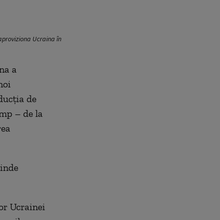
aproviziona Ucraina în
ina a
noi
ducția de
ump – de la
rea
tinde
lor Ucrainei