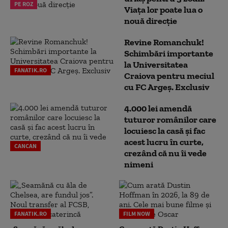
PE ROZ
Viața lor poate lua o
nouă direcție
Revine Romanchuk!
Schimbări importante
la Universitatea
FANATIK.RO
Craiova pentru meciul
cu FC Argeş. Exclusiv
4.000 lei amendă
tuturor românilor care
locuiesc la casă și fac
acest lucru în curte,
CANCAN
crezând că nu îi vede
nimeni
FANATIK.RO
FILM NOW