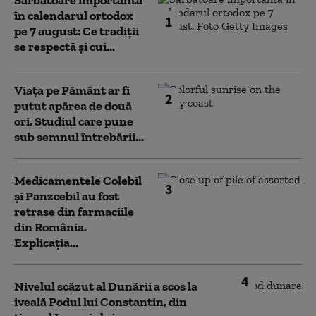
Sărbătoare importantă
în calendarul ortodox
1
pe 7 august: Ce tradiții
se respectă și cui...
Viața pe Pământ ar fi
2
putut apărea de două
ori. Studiul care pune
sub semnul întrebării...
Medicamentele Colebil
3
și Panzcebil au fost
retrase din farmaciile
din România.
Explicația...
4
Nivelul scăzut al Dunării a scos la
iveală Podul lui Constantin, din