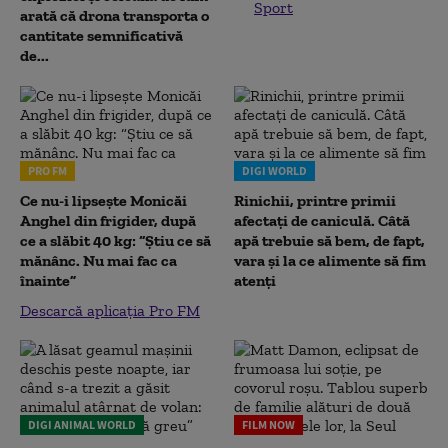
Sport
arată că drona transporta o
cantitate semnificativă
de...
PRO FM
DIGI WORLD
Ce nu-i lipsește Monicăi
Rinichii, printre primii
Anghel din frigider, după
afectați de caniculă. Câtă
ce a slăbit 40 kg: “Știu ce să
apă trebuie să bem, de fapt,
mănânc. Nu mai fac ca
vara și la ce alimente să fim
înainte”
atenți
Descarcă aplicația Pro FM
DIGI ANIMAL WORLD
FILM NOW