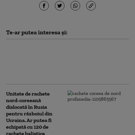
Te-ar putea interesa și:
Nord-coreenii, îndemnaţi să
consume supă de carne de
câine pentru a face față
caniculei: „Și dacă ţi se varsă
pe picior, devine leac”
Unitate de rachete
nord-coreeană
dislocată în Rusia
pentru războiul din
Ucraina. Ar putea fi
echipată cu 120 de
rachete balistice