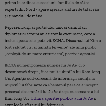
prima în ordinea succesiunii familiale de către
experţi din Nord - apare aşezată alături de tatăl său
şi ţinându-l de mână.
Reprezentanţi ai partidului unic şi demnitari
diplomatici străini au asistat la eveniment, care a
inclus spectacole, potrivit KCNA. Discursul lui Kim a
fost salutat cu „aclamaţii fervente” ale unui public
„copleşit de un mare entuziasm”, potrivit agenţiei.
KCNA nu menţionează numele lui Ju Ae, ci o
desemnează drept „fiica mult iubită” a lui Kom Jong
Un. Agenţia sud-coreeană de informaţii anunţa la
mijocul lui februarie că Phenianul pare că a început
procesul desemnării lui Ju Ae drept succesoare a lui
Kim Jong Un.
Ultima apariţie publică a lui Ju Ae
a
avut loc la sfârşitul lui februarie.