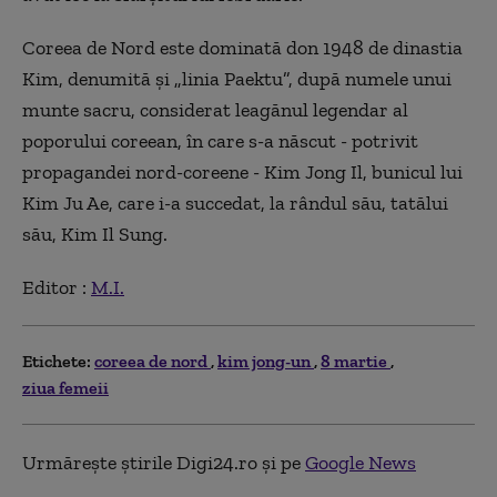
Coreea de Nord este dominată don 1948 de dinastia
Kim, denumită şi „linia Paektu”, după numele unui
munte sacru, considerat leagănul legendar al
poporului coreean, în care s-a născut - potrivit
propagandei nord-coreene - Kim Jong Il, bunicul lui
Kim Ju Ae, care i-a succedat, la rândul său, tatălui
său, Kim Il Sung.
Editor :
M.I.
Etichete:
coreea de nord
kim jong-un
8 martie
ziua femeii
Urmărește știrile Digi24.ro și pe
Google News