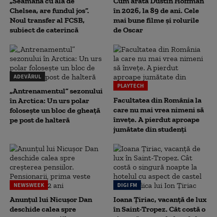
„Seamănă cu ăla de
Cum arată Dustin Hoffman
Chelsea, are fundul jos”.
în 2026, la 89 de ani. Cele
Noul transfer al FCSB,
mai bune filme și rolurile
subiect de caterincă
de Oscar
ADEVĂRUL
PLAYTECH
„Antrenamentul” sezonului
Facultatea din România la
în Arctica: Un urs polar
care nu mai vrea nimeni să
folosește un bloc de gheață
înveţe. A pierdut aproape
pe post de halteră
jumătate din studenţi
NEWSWEEK
DIGI FM
Anunțul lui Nicușor Dan
Ioana Țiriac, vacanță de lux
deschide calea spre
în Saint-Tropez. Cât costă o