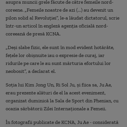
asupra muncii grele făcute de către femeile nord-
coreene. „Femeile noastre de azi (...) au devenit un
pilon solid al Revoluţiei”, le-a lăudat dictatorul, scrie
într-un articol în engleză agenţia oficială nord-
coreeană de presă KCNA.
„Deşi slabe fizic, ele sunt în mod evident hotărâte,
feţele lor obişnuite iau o expresie de curaj, iar
ridurile pe care le au sunt mărturia efortului lor
neobosit”, a declarat el.
Soţia lui Kim Jong Un, Ri Sol Ju, şi fiica sa, Ju Ae,
erau prezente alături de el la acest eveniment,
organizat duminică la Sala de Sport din Phenian, cu
ocazia sărbătorii Zilei Internaţionale a Femeii.
În fotografii publicate de KCNA, Ju Ae - considerată