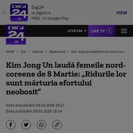
Digi24
VIEW
m.digi24.ro
FREE - In Google Play
LIVE TV
LIVE FM
HOME
Știri
Externe
Mapamond
Kim Jong Un laudă femeile nord-coreene de 8 Martie: „Ridurile lor sunt mărturia efortului neobosit”
Kim Jong Un laudă femeile nord-
coreene de 8 Martie: „Ridurile lor
sunt mărturia efortului
neobosit”
Data actualizării:
09.03.2026 18:17
Data publicării:
09.03.2026 18:14