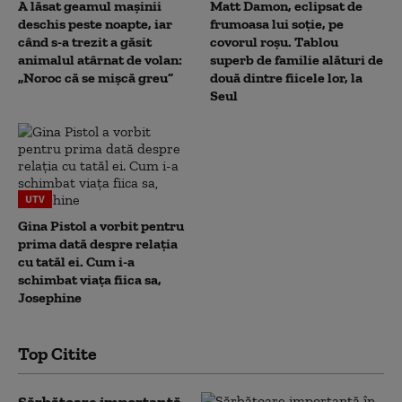
A lăsat geamul mașinii
Matt Damon, eclipsat de
deschis peste noapte, iar
frumoasa lui soție, pe
când s-a trezit a găsit
covorul roșu. Tablou
animalul atârnat de volan:
superb de familie alături de
„Noroc că se mișcă greu”
două dintre fiicele lor, la
Seul
UTV
Gina Pistol a vorbit pentru
prima dată despre relația
cu tatăl ei. Cum i-a
schimbat viața fiica sa,
Josephine
Top Citite