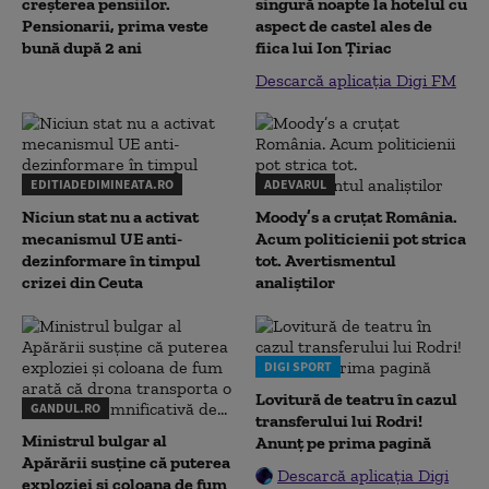
creșterea pensiilor.
singură noapte la hotelul cu
Pensionarii, prima veste
aspect de castel ales de
bună după 2 ani
fiica lui Ion Țiriac
Descarcă aplicația Digi FM
EDITIADEDIMINEATA.RO
ADEVARUL
Niciun stat nu a activat
Moody’s a cruțat România.
mecanismul UE anti-
Acum politicienii pot strica
dezinformare în timpul
tot. Avertismentul
crizei din Ceuta
analiștilor
DIGI SPORT
Lovitură de teatru în cazul
GANDUL.RO
transferului lui Rodri!
Ministrul bulgar al
Anunț pe prima pagină
Apărării susține că puterea
Descarcă aplicația Digi
exploziei și coloana de fum