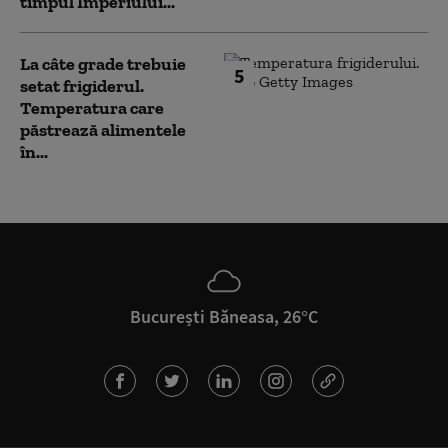
timpul Imperiului...
La câte grade trebuie
5
setat frigiderul.
Temperatura care
păstrează alimentele
în...
București Băneasa, 26°C