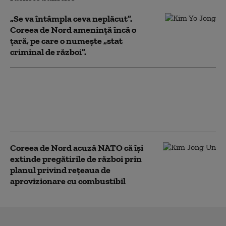
„Se va întâmpla ceva neplăcut”.
Coreea de Nord amenință încă o
țară, pe care o numește „stat
criminal de război”.
Phenianul reacționează dur după
avertismentul lansat de SUA
împotriva informaticienilor nord-
coreeni
Coreea de Nord acuză NATO că își
extinde pregătirile de război prin
planul privind rețeaua de
aprovizionare cu combustibil