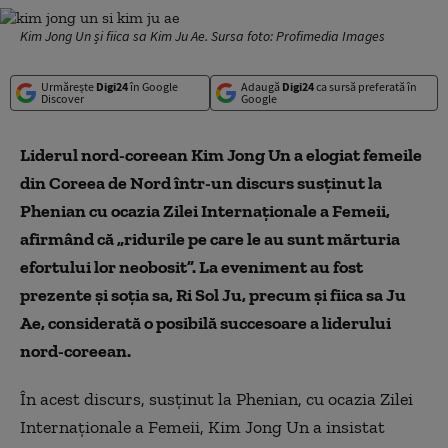
Kim Jong Un și fiica sa Kim Ju Ae. Sursa foto: Profimedia Images
Urmărește
Digi24
în Google
Adaugă
Digi24
ca sursă preferată în
Discover
Google
Liderul nord-coreean Kim Jong Un a elogiat femeile
din Coreea de Nord într-un discurs susținut la
Phenian cu ocazia Zilei Internaționale a Femeii,
afirmând că „ridurile pe care le au sunt mărturia
efortului lor neobosit”. La eveniment au fost
prezente și soția sa, Ri Sol Ju, precum și fiica sa Ju
Ae, considerată o posibilă succesoare a liderului
nord-coreean.
În acest discurs, susţinut la Phenian, cu ocazia Zilei
Internaţionale a Femeii, Kim Jong Un a insistat